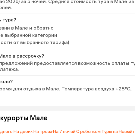
мая 2026) за 5 ночей. Средняя стоимость тура в Мале из
блей.
ь тура?
зани в Мале и обратно
ле выбранной категории
мости от выбранного тарифа)
Мале в рассрочку?
 предложений предоставляется возможность оплаты т
платежа.
июле?
ремя для отдыха в Мале. Температура воздуха +28°C,
а курорты Мале
одного
·
На двоих
·
На троих
·
На 7 ночей
·
С ребенком
·
Туры на Новый 