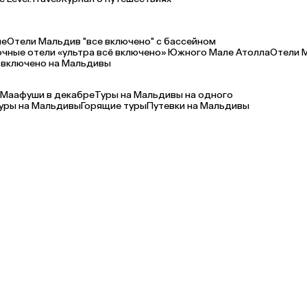
ле
Отели Мальдив "все включено" с бассейном
очные отели «ультра всё включено» Южного Мале Атолла
Отели 
 включено на Мальдивы
. Маафуши в декабре
Туры на Мальдивы на одного
уры на Мальдивы
Горящие туры
Путевки на Мальдивы