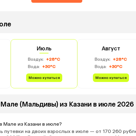
режной
просто обратили внимание и
о делают
коврики, может, постелили
либо наклейку, осторожно,
июле
ь по
скользко после дождя. Ну,
аром.
территории никакой нет.
Городской отель.
Июль
Август
Воздух:
+28°C
Воздух:
+28°C
Вода:
+30°C
Вода:
+30°C
Можно купаться
Можно купаться
 Мале (Мальдивы) из Казани в июле 2026
в Мале из Казани в июле?
 путевки на двоих взрослых в июле — от 170 260 рубл