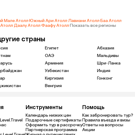
й Мале Атолл
·
Южный Ари Атолл
·
Лавиани Атолл
·
Баа Атолл
·
 Атолл
·
Даалу Атолл
·
Фаафу Атолл
·
Показать все регионы
другие страны
ссия
Египет
Абхазия
етнам
ОАЭ
Мальдивы
ларусь
Армения
Шри-Ланка
ербайджан
Узбекистан
Индия
тар
Киргизия
Гонконг
джикистан
Венгрия
ия
Инструменты
Помощь
Календарь низких цен
Как забронировать тур?
Level.Travel
Подарочные сертификаты
Правила въезда и визы
нас
Оформить тур в рассрочку
Ответы на вопросы
Партнерская программа
Акции
 Level.Travel
Журнал о путешествиях