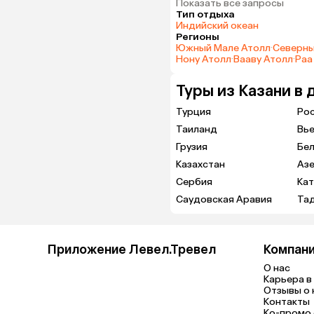
Показать все запросы
Тип отдыха
Индийский океан
Регионы
Южный Мале Атолл
·
Северны
Нону Атолл
·
Вааву Атолл
·
Раа
Туры из Казани в 
Турция
Ро
Таиланд
Вь
Грузия
Бе
Казахстан
Аз
Сербия
Ка
Саудовская Аравия
Та
Приложение Левел.Тревел
Компан
О нас
Карьера в 
Отзывы о 
Контакты
Ко-промо с