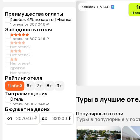
1
Кешбэк
+ 6 140
Преимущества оплаты
11 от
Кешбэк 4% по карте Т-Банка
1 отель от 307 046 ₽
Звёздность отеля
1 отель от 307 046 ₽
Нет отелей
Нет отелей
Нет отелей
другое
Нет отелей
Рейтинг отеля
Любой
6+
7+
8+
9+
Тип размещения
Туры в лучшие от
Отель
1 отель от 307 046 ₽
Бюджет на двоих
Популярные отели
от
₽
до
₽
Туры в популярные у гос