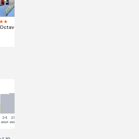
★
★
 Octave
24
25
26
27
28
29
30
31
июл
июл
июл
июл
июл
июл
июл
июл