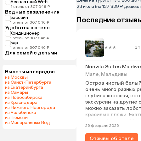
Цены на туры от 170 260 до 4
Бесплатный Wi-Fi
23 июля (на 137 829 ₽ дешевл
1 отель от 307 046 ₽
Водные развлечения
Бассейн
Последние отзывы
1 отель от 307 046 ₽
Удобства в отеле
Кондиционер
1 отель от 307 046 ₽
Бар
от
★★★
1 отель от 307 046 ₽
Для семей с детьми
Noovilu Suites Maldiv
Вылеты из городов
Мале, Мальдивы
из Москвы
из Санкт-Петербурга
Остров чистый белый
из Екатеринбурга
очень много разных р
из Самары
глубина хорошая, ест
из Новосибирска
экскурсии на другие 
из Краснодара
из Нижнего Новгорода
можно заказать лобст
из Челябинска
красивые пляжи. Ехат
из Тюмени
пароме 4 часа от Мал
из Минеральных Вод
26 февраля 2026
Гостеприимство хозя
Мазина очень понрави
Отзывы об отеле
приедем еще. Брали з