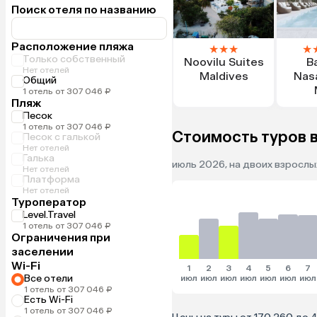
Поиск отеля по названию
Расположение пляжа
★
★
★
★
Только собственный
Noovilu Suites
B
Нет отелей
Maldives
Nas
Общий
1 отель от 307 046 ₽
Пляж
Песок
1 отель от 307 046 ₽
Стоимость туров в
Песок с галькой
Нет отелей
Галька
июль 2026, на двоих взрослых
Нет отелей
Платформа
Нет отелей
Туроператор
Level.Travel
1 отель от 307 046 ₽
Ограничения при
заселении
Wi-Fi
1
2
3
4
5
6
7
Все отели
июл
июл
июл
июл
июл
июл
июл
1 отель от 307 046 ₽
Есть Wi-Fi
1 отель от 307 046 ₽