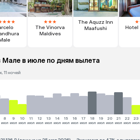
★
★
★
★
★
★
★
★
The Aquzz Inn
arcelo
The Vinorva
Hotel
Maafushi
andhura
Maldives
Male
 Мале в июле по дням вылета
, 11 ночей
8
9
10
11
12
13
14
15
16
17
18
19
20
21
22
23
июл
июл
июл
июл
июл
июл
июл
июл
июл
июл
июл
июл
июл
июл
июл
июл