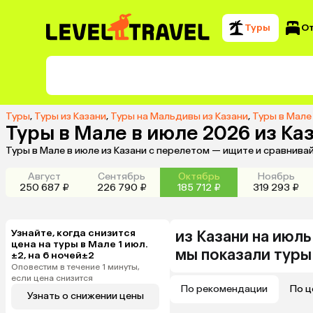
Туры
О
Туры
,
Туры из Казани
,
Туры на Мальдивы из Казани
,
Туры в Мале
Туры в Мале в июле 2026 из Ка
Туры в Мале в июле из Казани с перелетом — ищите и сравнива
Август
Сентябрь
Октябрь
Ноябрь
250 687 ₽
226 790 ₽
185 712 ₽
319 293 ₽
Узнайте, когда снизится
из
Казани
на июл
цена на туры в Мале 1 июл.
мы показали туры
±2, на 6 ночей±2
Оповестим в течение 1 минуты,
если цена снизится
По рекомендации
По ц
Узнать о снижении цены