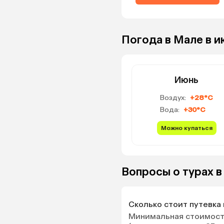
но недалеко по набе
есть кафе, где вкусн
бургеры с рыбой и
Погода в Мале в 
магазинчики. Каталис
островам, там есть п
Июнь
Воздух:
+28°C
Вода:
+30°C
Можно купаться
Вопросы о турах в
Сколько стоит путевка 
Минимальная стоимость