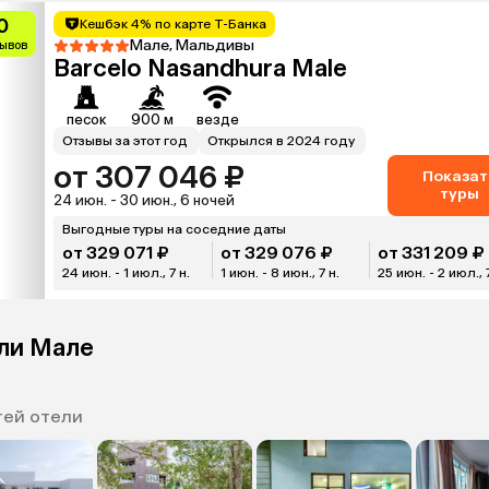
0
Кешбэк 4% по карте Т-Банка
Мале, Мальдивы
зывов
Barcelo Nasandhura Male
песок
900 м
везде
Отзывы за этот год
Открылся в 2024 году
от 307 046 ₽
Показат
туры
24 июн. - 30 июн., 6 ночей
Выгодные туры на соседние даты
от 329 071 ₽
от 329 076 ₽
от 331 209 ₽
24 июн. - 1 июл., 7 н.
1 июн. - 8 июн., 7 н.
25 июн. - 2 июл., 
ели Мале
тей отели