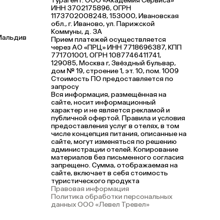
Турагент: ООО «Академия Сервиса»
ИНН 3702175896, ОГРН
1173702008248, 153000, Ивановская
обл., г. Иваново, ул. Парижской
Коммуны, д. ЗА
Мальдив
Прием платежей осуществляется
через АО «ПРЦ» ИНН 7718696387, КПП
771701001, ОГРН 1087746411741,
129085, Москва г, Звёздный бульвар,
дом № 19, строение 1, эт. 10, пом. 1009
Стоимость ПО предоставляется по
запросу
Вся информация, размещённая на
сайте, носит информационный
характер и не является рекламой и
публичной офертой. Правила и условия
предоставления услуг в отелях, в том
числе концепция питания, описанные на
сайте, могут изменяться по решению
администрации отелей. Копирование
материалов без письменного согласия
запрещено. Сумма, отображаемая на
сайте, включает в себя стоимость
туристического продукта
Правовая информация
Политика обработки персональных
данных ООО «Левел Тревел»