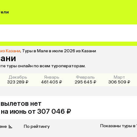
тели
 из Казани
,
Туры в Мале в июле 2026 из Казани
зани
йте туры онлайн по всем туроператорам.
Декабрь
Январь
Февраль
Март
323 289 ₽
461 405 ₽
295 645 ₽
306 509 ₽
ь
вылетов нет
на
июнь
от 307 046 ₽
Показаны туры в 
ене
По рейтингу