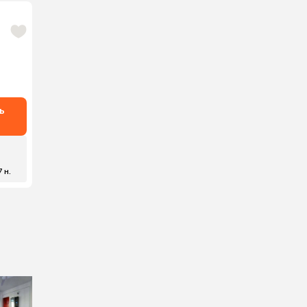
ь
7 н.