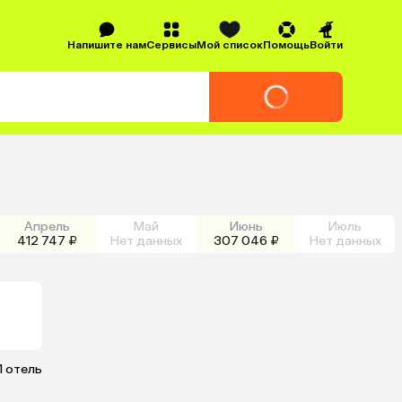
Напишите нам
Сервисы
Мой список
Помощь
Войти
Апрель
Май
Июнь
Июль
412 747 ₽
Нет данных
307 046 ₽
Нет данных
1 отель