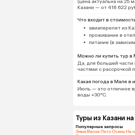
(цена актуальна на 25 
Казани — от 418 622 ру
Что входит в стоимост
авиаперелет из Ка
проживание в оте
питание (в зависи
Можно ли купить тур в 
Да, для большей части
частями с рассрочкой 
Какая погода в Мале в 
Июль — это отличное в
воды +30°C.
Туры из Казани н
Популярные запросы
Зима
·
Весна
·
Лето
·
Осень
·
На 