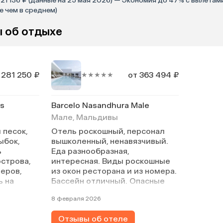
21 136 ₽ (данные на 25 мая 2026) — Экономия до 47% с вылетами 
е чем в среднем)
 об отдыхе
 281 250 ₽
от 363 494 ₽
★★★★★
es
Barcelo Nasandhura Male
Мале, Мальдивы
 песок,
Отель роскошный, персонал
ыбок,
вышколенный, ненавязчивый.
ь
Еда разнообразная,
острова,
интересная. Виды роскошные
еров,
из окон ресторана и из номера.
ь на
Бассейн отличный. Опасные
е.
ступеньки на террасе,
8 февраля 2026
ина
поскользнуться с утра после
лось,
дождя спросонья очень легко,
Отзывы об отеле
автраки,
что и произошло. Пишу, чтоб