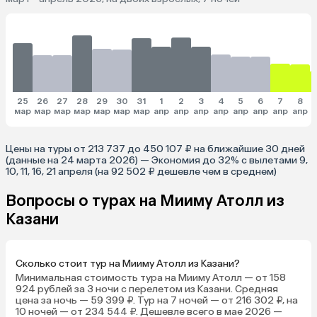
25
26
27
28
29
30
31
1
2
3
4
5
6
7
8
мар
мар
мар
мар
мар
мар
мар
апр
апр
апр
апр
апр
апр
апр
апр
Цены на туры от 213 737 до 450 107 ₽ на ближайшие 30 дней
(данные на 24 марта 2026) — Экономия до 32% с вылетами 9,
10, 11, 16, 21 апреля (на 92 502 ₽ дешевле чем в среднем)
Вопросы о турах на Мииму Атолл из
Казани
Сколько стоит тур на Мииму Атолл из Казани?
Минимальная стоимость тура на Мииму Атолл — от 158
924 рублей за 3 ночи с перелетом из Казани. Средняя
цена за ночь — 59 399 ₽. Тур на 7 ночей — от 216 302 ₽, на
10 ночей — от 234 544 ₽. Дешевле всего в мае 2026 —