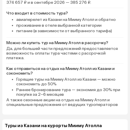
374 657 ₽ и в сентябре 2026 — 385 276 ₽.
Что входит в стоимость тура?
авиаперелет из Казани на Мииму Атолл и обратно
проживание в отеле выбранной категории
питание (в зависимости от выбранного тарифа)
Можно ли купить тур на Мииму Атолл в рассрочку?
Да, для большей части предложений предоставляется
возможность оплаты тура частями с рассрочкой
платежа.
Как отправиться на отдых на Мииму Атолл из Казани и
сэкономить?
Горящие туры на Мииму Атолл
из Казани — можно
сэкономить до 50%
Раннее бронирование тура
— экономия до 30% при
покупке за 2–6 месяцев
А также
сезонные акции на отдых на Мииму Атолл
и
специальные предложения от ведущих туроператоров
Туры из Казани на курорты Мииму Атолла