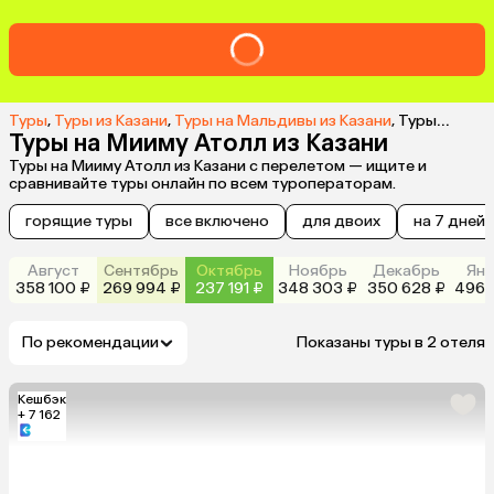
Туры
,
Туры из Казани
,
Туры на Мальдивы из Казани
,
Туры на Мииму Атолл из Казани
Туры на Мииму Атолл из Казани
Туры на Мииму Атолл из Казани с перелетом — ищите и
сравнивайте туры онлайн по всем туроператорам.
горящие туры
все включено
для двоих
на 7 дней
Август
Сентябрь
Октябрь
Ноябрь
Декабрь
Янв
358 100 ₽
269 994 ₽
237 191 ₽
348 303 ₽
350 628 ₽
496 
По рекомендации
Показаны туры в 2 отеля
Кешбэк
+ 7 162