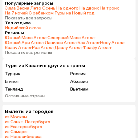
Популярные запросы
Зима
·
Весна
·
Лето
·
Осень
·
На одного
·
На двоих
·
На троих
·
На 7 ночей
·
С ребенком
·
Туры на Новый год
·
Показать все запросы
Тип отдыха
Индийский океан
Регионы
Южный Мале Атолл
·
Северный Мале Атолл
·
Южный Ари Атолл
·
Лавиани Атолл
·
Баа Атолл
·
Нону Атолл
·
Вааву Атолл
·
Раа Атолл
·
Даалу Атолл
·
Фаафу Атолл
·
Показать все регионы
Туры из Казани в другие страны
Турция
Россия
Египет
Абхазия
Таиланд
Вьетнам
Остальные страны
ОАЭ
Мальдивы
Грузия
Беларусь
Вылеты из городов
Армения
Шри-Ланка
из Москвы
Казахстан
Азербайджан
из Санкт-Петербурга
из Екатеринбурга
Узбекистан
Индия
из Самары
Сербия
Катар
из Новосибирска