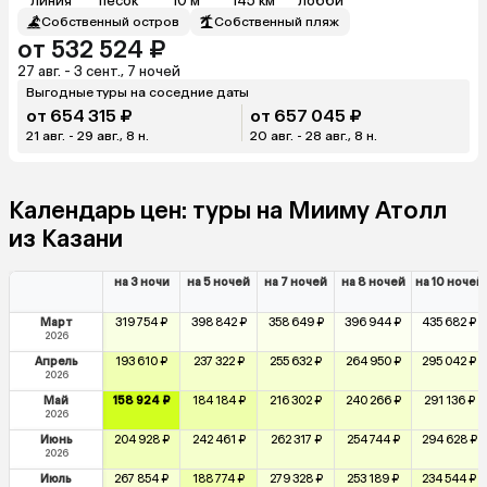
линия
песок
10 м
145 км
лобби
Собственный остров
Собственный пляж
от 532 524 ₽
27 авг. - 3 сент., 7 ночей
Выгодные туры на соседние даты
от 654 315 ₽
от 657 045 ₽
21 авг. - 29 авг., 8 н.
20 авг. - 28 авг., 8 н.
Календарь цен: туры на Мииму Атолл
из Казани
на 3 ночи
на 5 ночей
на 7 ночей
на 8 ночей
на 10 ночей
Март
319 754 ₽
398 842 ₽
358 649 ₽
396 944 ₽
435 682 ₽
2026
Апрель
193 610 ₽
237 322 ₽
255 632 ₽
264 950 ₽
295 042 ₽
2026
Май
158 924 ₽
184 184 ₽
216 302 ₽
240 266 ₽
291 136 ₽
2026
Июнь
204 928 ₽
242 461 ₽
262 317 ₽
254 744 ₽
294 628 ₽
2026
Июль
267 854 ₽
188 774 ₽
279 328 ₽
253 189 ₽
234 544 ₽