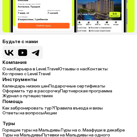
Будьте с нами
Компания
О нас
Карьера в Level.Travel
Отзывы о нас
Контакты
Ко-промо с Level.Travel
Инструменты
Календарь низких цен
Подарочные сертификаты
Оформить тур в рассрочку
Партнерская программа
Журнал о путешествиях
Помощь
Как забронировать тур?
Правила въезда и визы
Ответы на вопросы
Акции
Туры
Горящие туры на Мальдивы
Туры на о. Маафуши в декабре
Туры на Мальдивы
Путевки на Мальдивы на одного