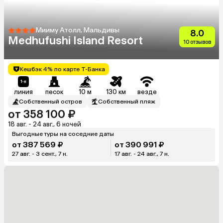
Мииму Атолл, Мальдивы
8.0
Medhufushi Island Resort
10 отзывов
Кешбэк 4% по карте Т-Банка
линия
песок
10 м
130 км
везде
Собственный остров
Собственный пляж
от 358 100 ₽
18 авг. - 24 авг., 6 ночей
Выгодные туры на соседние даты
от 387 569 ₽
от 390 991 ₽
27 авг. - 3 сент., 7 н.
17 авг. - 24 авг., 7 н.