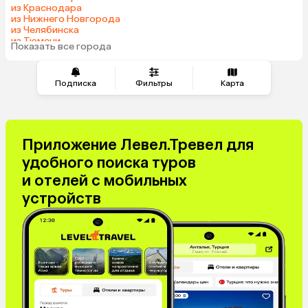
из Краснодара
Киргизия
Гонконг
из Нижнего Новгорода
Саудовская Аравия
Таджикистан
из Челябинска
из Тюмени
Венгрия
Показать все города
из Минеральных Вод
Подписка
Фильтры
Карта
Приложение Левел.Тревел для
удобного поиска туров
и отелей с мобильных
устройств