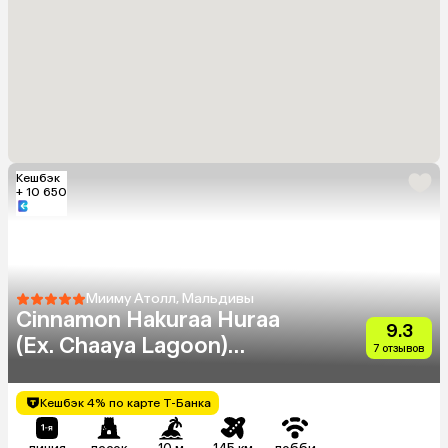
Кешбэк
+ 10 650
Мииму Атолл, Мальдивы
Cinnamon Hakuraa Huraa
9.3
(Ex. Chaaya Lagoon)
7 отзывов
(Adults Only 18+)
Кешбэк 4% по карте Т-Банка