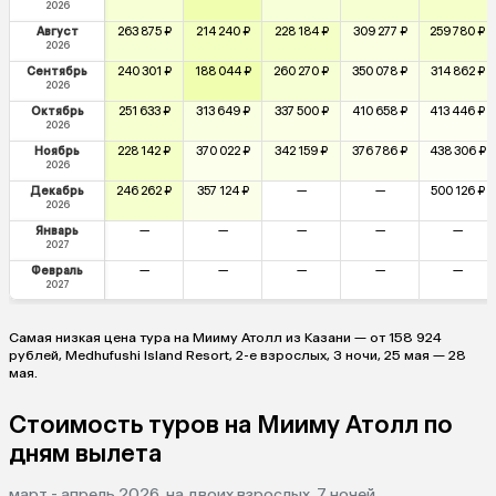
2026
Август
263 875 ₽
214 240 ₽
228 184 ₽
309 277 ₽
259 780 ₽
2026
Сентябрь
240 301 ₽
188 044 ₽
260 270 ₽
350 078 ₽
314 862 ₽
2026
Октябрь
251 633 ₽
313 649 ₽
337 500 ₽
410 658 ₽
413 446 ₽
2026
Ноябрь
228 142 ₽
370 022 ₽
342 159 ₽
376 786 ₽
438 306 ₽
2026
Декабрь
246 262 ₽
357 124 ₽
—
—
500 126 ₽
2026
Январь
—
—
—
—
—
2027
Февраль
—
—
—
—
—
2027
Самая низкая цена тура на Мииму Атолл из Казани — от 158 924
рублей, Medhufushi Island Resort, 2-е взрослых, 3 ночи, 25 мая — 28
мая.
Стоимость туров на Мииму Атолл по
дням вылета
март - апрель 2026, на двоих взрослых, 7 ночей