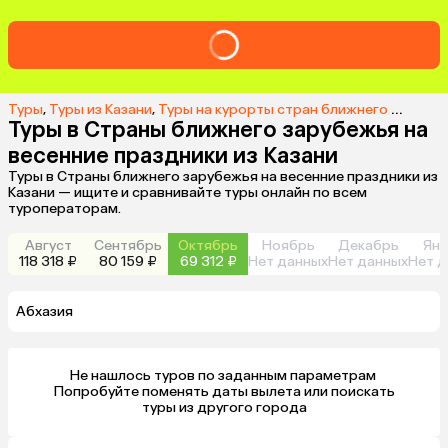
Туры
,
Туры из Казани
,
Туры на курорты стран ближнего зарубежья из Казани
Туры в Страны ближнего зарубежья на
весенние праздники из Казани
Туры в Страны ближнего зарубежья на весенние праздники из
Казани — ищите и сравнивайте туры онлайн по всем
туроператорам.
Август
Сентябрь
Октябрь
Ноябрь
Декабрь
Янв
118 318 ₽
80 159 ₽
69 312 ₽
Нет данных
Нет данных
Нет д
Абхазия
Не нашлось туров по заданным параметрам 

 Попробуйте поменять даты вылета или поискать 
туры из другого города