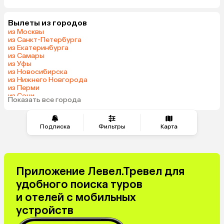
Вылеты из городов
из Москвы
из Санкт-Петербурга
из Екатеринбурга
из Самары
из Уфы
из Новосибирска
из Нижнего Новгорода
из Перми
из Сочи
Показать все города
из Челябинска
Подписка
Фильтры
Карта
Приложение Левел.Тревел для
удобного поиска туров
и отелей с мобильных
устройств