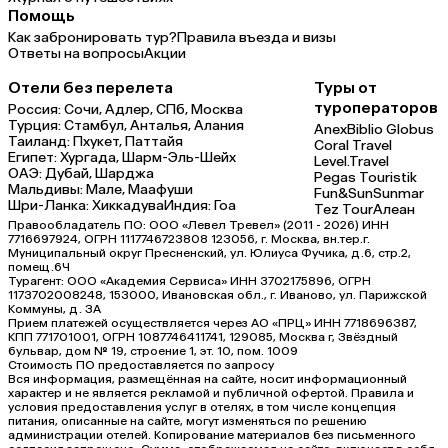
Помощь
Как забронировать тур?
Правила въезда и визы
Ответы на вопросы
Акции
Отели без перелета
Туры от
туроператоров
Россия:
Сочи,
Адлер,
СПб,
Москва
Турция:
Стамбул,
Анталья,
Алания
Anex
Biblio Globus
Таиланд:
Пхукет,
Паттайя
Coral Travel
Египет:
Хургада,
Шарм-Эль-Шейх
Level.Travel
ОАЭ:
Дубай,
Шарджа
Pegas Touristik
Мальдивы:
Мале,
Маафуши
Fun&Sun
Sunmar
Шри-Ланка:
Хиккадува
Индия:
Гоа
Tez Tour
Алеан
Правообладатель ПО: ООО «Левел Тревел» (2011 - 2026) ИНН
7716697924, ОГРН 1117746723808 123056, г. Москва, вн.тер.г.
Муниципальный округ Пресненский, ул. Юлиуса Фучика, д.6, стр.2,
помещ.6Ч
Турагент: ООО «Академия Сервиса» ИНН 3702175896, ОГРН
1173702008248, 153000, Ивановская обл., г. Иваново, ул. Парижской
Коммуны, д. ЗА
Прием платежей осуществляется через АО «ПРЦ» ИНН 7718696387,
КПП 771701001, ОГРН 1087746411741, 129085, Москва г, Звёздный
бульвар, дом № 19, строение 1, эт. 10, пом. 1009
Стоимость ПО предоставляется по запросу
Вся информация, размещённая на сайте, носит информационный
характер и не является рекламой и публичной офертой. Правила и
условия предоставления услуг в отелях, в том числе концепция
питания, описанные на сайте, могут изменяться по решению
администрации отелей. Копирование материалов без письменного