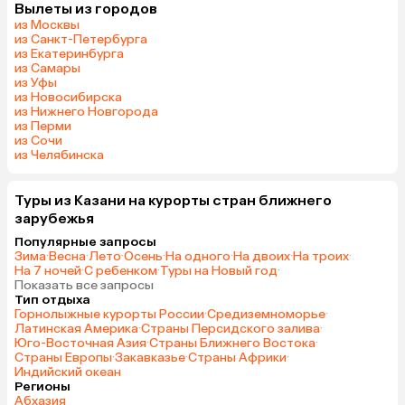
Вылеты из городов
из Москвы
из Санкт-Петербурга
из Екатеринбурга
из Самары
из Уфы
из Новосибирска
из Нижнего Новгорода
из Перми
из Сочи
из Челябинска
Туры из Казани на курорты стран ближнего
зарубежья
Популярные запросы
Зима
·
Весна
·
Лето
·
Осень
·
На одного
·
На двоих
·
На троих
·
На 7 ночей
·
С ребенком
·
Туры на Новый год
·
Показать все запросы
Тип отдыха
Горнолыжные курорты России
·
Средиземноморье
·
Латинская Америка
·
Страны Персидского залива
·
Юго-Восточная Азия
·
Страны Ближнего Востока
·
Страны Европы
·
Закавказье
·
Страны Африки
·
Индийский океан
Регионы
Абхазия