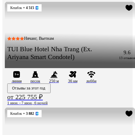
Кешбэк
+ 4 515
Нячанг, Вьетнам
TUI Blue Hotel Nha Trang (Ex.
9.6
Ariyana Smart Condotel)
13 отзывов
линия
песок
250 м
36 км
лобби
Отзывы за этот год
от 225 755 ₽
1 июн. - 7 июн., 6 ночей
Кешбэк
+ 3 882