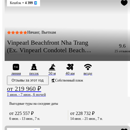
Кешбэк
+ 4 399
Нячанг, Вьетнам
Vinpearl Beachfront Nha Trang
9.6
(Ex. Vinpearl Condotel Beach
25 отзывов
Front Nha Trang)
линия
песок
50 м
40 км
везде
Отзывы за этот год
Собственный пляж
от 219 960 ₽
1 июн. - 7 июн., 6 ночей
Выгодные туры на соседние даты
от 225 557 ₽
от 228 732 ₽
6 июн. - 13 июн., 7 н.
14 июн. - 21 июн., 7 н.