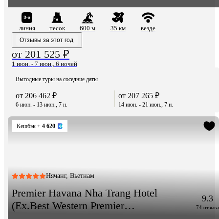
линия
песок
600 м
35 км
везде
Отзывы за этот год
от 201 525 ₽
1 июн. - 7 июн., 6 ночей
Выгодные туры на соседние даты
от 206 462 ₽
от 207 265 ₽
6 июн. - 13 июн., 7 н.
14 июн. - 21 июн., 7 н.
Кешбэк
+ 4 620
Нячанг, Вьетнам
Premier Havana Nha Trang Hotel
9.3
(Ex.Best Western Premier
74 отзыва
Havana)