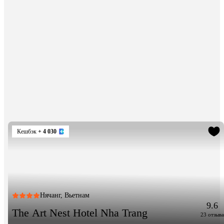
Кешбэк
+ 4 030
Нячанг, Вьетнам
9.6
The Art Nest Hotel Nha Trang
23 отзыва