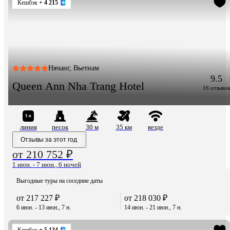
Кешбэк
+ 4 215
Нячанг, Вьетнам
9.5
Queen Ann Nha Trang Hotel
16 отзывов
линия
песок
30 м
35 км
везде
Отзывы за этот год
от 210 752 ₽
1 июн. - 7 июн., 6 ночей
Выгодные туры на соседние даты
от 217 227 ₽
от 218 030 ₽
6 июн. - 13 июн., 7 н.
14 июн. - 21 июн., 7 н.