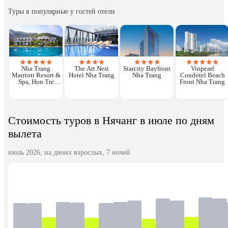
Туры в популярные у гостей отели
★
★
★
★
★
★
★
★
★
★
★
★
★
★
★
★
★
★
Nha Trang
The Art Nest
Starcity Bayfront
Vinpearl
Marriott Resort &
Hotel Nha Trang
Nha Trang
Condotel Beach
Spa, Hon Tre
Front Nha Trang
Island
Стоимость туров в Нячанг в июле по дням
вылета
июль 2026, на двоих взрослых, 7 ночей