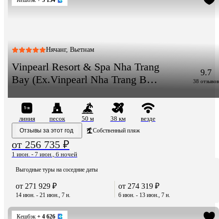
Кешбэк
+ 5 134
Нячанг, Вьетнам
Vinpearl Resort & Spa Nha Trang
9.7
Bay (Ex.Vinpearl Nha Trang Bay
38 отзывов
Resort & Villas)
линия
песок
50 м
38 км
везде
Отзывы за этот год
Собственный пляж
от 256 735 ₽
1 июн. - 7 июн., 6 ночей
Выгодные туры на соседние даты
от 271 929 ₽
от 274 319 ₽
14 июн. - 21 июн., 7 н.
6 июн. - 13 июн., 7 н.
Кешбэк
+ 4 626