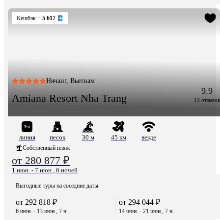
Кешбэк
+ 5 617
Нячанг, Вьетнам
9.9
Amiana Resort Nha Trang
13 отзывов
линия
песок
30 м
45 км
везде
Собственный пляж
от 280 877 ₽
1 июн. - 7 июн., 6 ночей
Выгодные туры на соседние даты
от 292 818 ₽
от 294 044 ₽
6 июн. - 13 июн., 7 н.
14 июн. - 21 июн., 7 н.