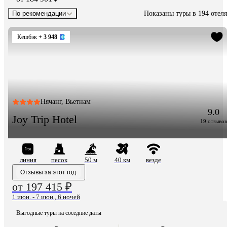
Показаны туры в 194 отеля
По рекомендации
Кешбэк
+ 3 948
Нячанг, Вьетнам
9.0
Joy Trip Hotel
19 отзывов
линия
песок
50 м
40 км
везде
Отзывы за этот год
от 197 415 ₽
1 июн. - 7 июн., 6 ночей
Выгодные туры на соседние даты