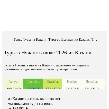
Туры
,
Туры из Казани
,
Туры во Вьетнам из Казани
,
Туры в Нячанг из Казани
Туры в Нячанг в июле 2026 из Казани
Туры в Нячанг в июле из Казани с перелетом — ищите и
сравнивайте туры онлайн по всем туроператорам.
Август
Сентябрь
Октябрь
Ноябрь
Декабрь
Я
189 014 ₽
168 242 ₽
179 447 ₽
229 598 ₽
231 826 ₽
243
из
Казани
на июль
вылетов нет
мы показали туры
на
июнь
от 184 901 ₽