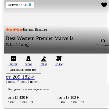
Кешбэк
+ 4 183
Нячанг, Вьетнам
Best Western Premier Marvella
10
Nha Trang
11 отзывов
линия
песок
50 м
35 км
Отзывы за этот год
от 209 182 ₽
1 июн. - 7 июн., 6 ночей
Выгодные туры на соседние даты
от 215 430 ₽
от 218 102 ₽
6 июн. - 13 июн., 7 н.
9 июн. - 16 июн., 7 н.