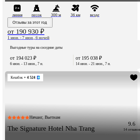
линия
песок
300 м
36 км
везде
Отзывы за этот год
от 190 930 ₽
1 июн. - 7 июн., 6 ночей
Выгодные туры на соседние даты
от 194 023 ₽
от 195 038 ₽
6 июн. - 13 июн., 7 н.
14 июн. - 21 июн., 7 н.
Кешбэк
+ 4 524
Нячанг, Вьетнам
9.6
The Signature Hotel Nha Trang
14 отзывов