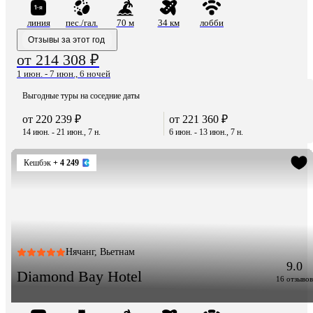
линия
пес./гал.
70 м
34 км
лобби
Отзывы за этот год
от 214 308 ₽
1 июн. - 7 июн., 6 ночей
Выгодные туры на соседние даты
от 220 239 ₽
от 221 360 ₽
14 июн. - 21 июн., 7 н.
6 июн. - 13 июн., 7 н.
Кешбэк
+ 4 249
Нячанг, Вьетнам
9.0
Diamond Bay Hotel
16 отзывов