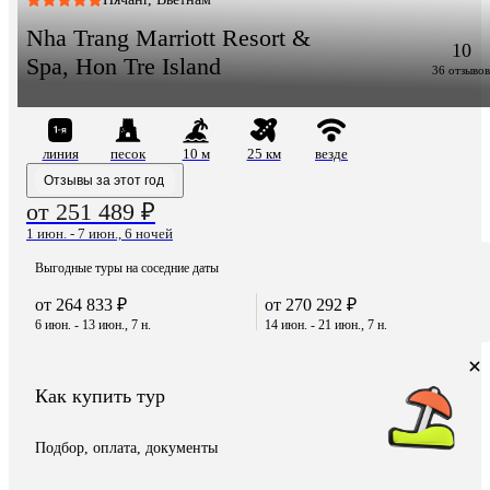
Nha Trang Marriott Resort &
10
Spa, Hon Tre Island
36 отзывов
линия
песок
10 м
25 км
везде
Отзывы за этот год
от 251 489 ₽
1 июн. - 7 июн., 6 ночей
Выгодные туры на соседние даты
от 264 833 ₽
от 270 292 ₽
6 июн. - 13 июн., 7 н.
14 июн. - 21 июн., 7 н.
Как купить тур
Подбор, оплата, документы