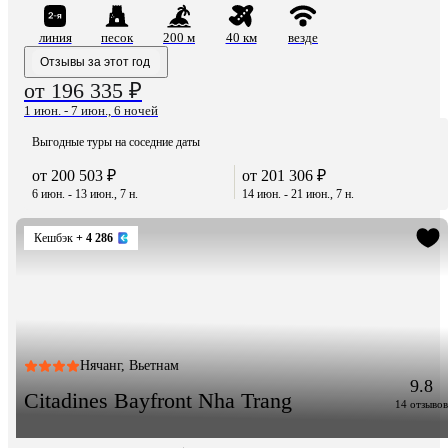
линия
песок
200 м
40 км
везде
Отзывы за этот год
от 196 335 ₽
1 июн. - 7 июн., 6 ночей
Выгодные туры на соседние даты
от 200 503 ₽
от 201 306 ₽
6 июн. - 13 июн., 7 н.
14 июн. - 21 июн., 7 н.
Кешбэк
+ 4 286
Нячанг, Вьетнам
9.8
Citadines Bayfront Nha Trang
14 отзывов