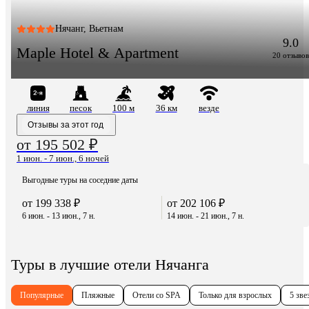
Нячанг, Вьетнам
9.0
Maple Hotel & Apartment
20 отзывов
линия
песок
100 м
36 км
везде
Отзывы за этот год
от 195 502 ₽
1 июн. - 7 июн., 6 ночей
Выгодные туры на соседние даты
от 199 338 ₽
от 202 106 ₽
6 июн. - 13 июн., 7 н.
14 июн. - 21 июн., 7 н.
Туры в лучшие отели Нячанга
Популярные
Пляжные
Отели со SPA
Только для взрослых
5 зве