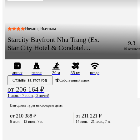
Нячанг, Вьетнам
Starcity Bayfront Nha Trang (Ex.
9.3
Star City Hotel & Condotel
19 отзывов
Beachfront Nha Trang)
линия
песок
20 м
35 км
везде
Отзывы за этот год
Собственный пляж
от 206 164 ₽
1 июн. - 7 июн., 6 ночей
Выгодные туры на соседние даты
от 210 388 ₽
от 211 221 ₽
6 июн. - 13 июн., 7 н.
14 июн. - 21 июн., 7 н.