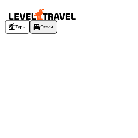
Туры
Отели