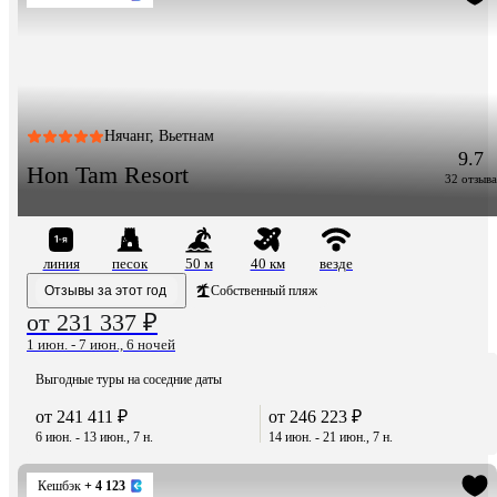
Нячанг, Вьетнам
9.7
Hon Tam Resort
32 отзыва
линия
песок
50 м
40 км
везде
Отзывы за этот год
Собственный пляж
от 231 337 ₽
1 июн. - 7 июн., 6 ночей
Выгодные туры на соседние даты
от 241 411 ₽
от 246 223 ₽
6 июн. - 13 июн., 7 н.
14 июн. - 21 июн., 7 н.
Кешбэк
+ 4 123