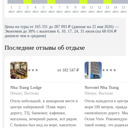
1
2
3
4
5
6
7
8
9
10
11
12
13
14
15
июл
июл
июл
июл
июл
июл
июл
июл
июл
июл
июл
июл
июл
июл
июл
Цены на туры от 165 331 до 287 093 ₽ (данные на 25 мая 2026) —
Экономия до 30% с вылетами 6, 10, 17, 24, 31 июля (на 68 016 ₽
дешевле чем в среднем)
Последние отзывы об отдыхе
★★★
от 182 547 ₽
★★★★
Nha Trang Lodge
Novotel Nha Trang
Нячанг, Вьетнам
Нячанг, Вьетнам
Отель небольшой, в шикарном месте в
Отель находится в центр
центре набережной. Пляж через
моря 100 метров, правда
дорогу, ТЦ, банкомат, кафешки,
оживлённую дорогу. Мы
магазины, вечерний рынок, всё рядом.
Ocean View. Рекомендую 
С балкона был вид на море, канатную
такой номер, это радика