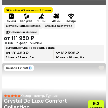
Кешбэк 4% по карте Т-Банка
линия
пес./гал.
100 м
45 км
везде
Двухкомнатные номера
Отзывы за этот год
Собственный пляж
от 111 950 ₽
31 янв. - 6 февр., 6 ночей
Выгодные туры на соседние даты
от 131 489 ₽
от 132 598 ₽
21 янв. - 29 янв., 8 н.
20 янв. - 28 янв., 8 н.
Кешбэк
+ 2 659
Кемер - центр, Турция
Crystal De Luxe Comfort
9.3
Collection
83 отзыва