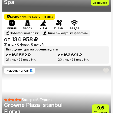
Spa
25 отзывов
Кешбэк 4% по карте Т-Банка
линия
песок
70 м
60 км
везде
Собственный пляж
Пляж с «Голубым флагом»
от 134 958 ₽
31 янв. - 6 февр., 6 ночей
Выгодные туры на соседние даты
от 162 582 ₽
от 163 691 ₽
21 янв. - 29 янв., 8 н.
20 янв. - 28 янв., 8 н.
Кешбэк
+ 2 728
Бакыркёй, Турция
Crowne Plaza Istanbul
9.6
Florya
23 отзыва