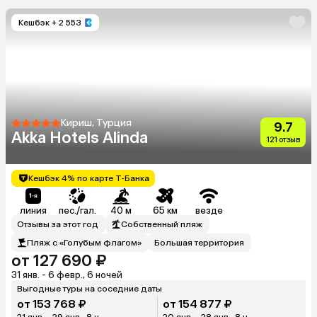
Кешбэк
+ 2 553
Кириш, Турция
9.7
Akka Hotels Alinda
121 отзыв
Кешбэк 4% по карте Т-Банка
линия
пес./гал.
40 м
65 км
везде
Отзывы за этот год
Собственный пляж
Пляж с «Голубым флагом»
Большая территория
от 127 690 ₽
31 янв. - 6 февр., 6 ночей
Выгодные туры на соседние даты
от 153 768 ₽
от 154 877 ₽
21 янв. - 29 янв., 8 н.
20 янв. - 28 янв., 8 н.