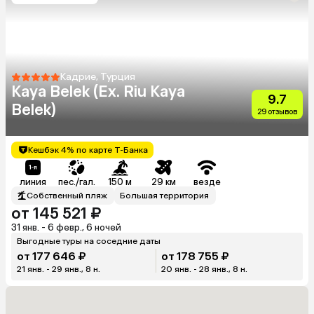
Кадрие, Турция
Kaya Belek (Ex. Riu Kaya
9.7
Belek)
29 отзывов
Кешбэк 4% по карте Т-Банка
линия
пес./гал.
150 м
29 км
везде
Собственный пляж
Большая территория
от 145 521 ₽
31 янв. - 6 февр., 6 ночей
Выгодные туры на соседние даты
от 177 646 ₽
от 178 755 ₽
21 янв. - 29 янв., 8 н.
20 янв. - 28 янв., 8 н.