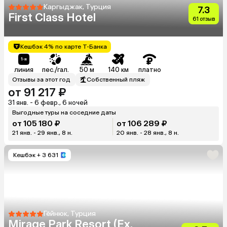
Каргыджак, Турция
7.3
First Class Hotel
61 отзыв
Кешбэк 4% по карте Т-Банка
линия
пес./гал.
50 м
140 км
платно
Отзывы за этот год
Собственный пляж
от 91 217 ₽
31 янв. - 6 февр., 6 ночей
Выгодные туры на соседние даты
от 105 180 ₽
от 106 289 ₽
21 янв. - 29 янв., 8 н.
20 янв. - 28 янв., 8 н.
Кешбэк
+ 3 631
Гёйнюк, Турция
Mirage Park Resort (Ex.