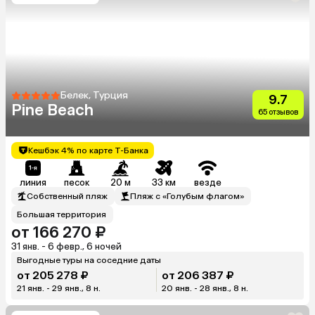
Белек, Турция
9.7
Pine Beach
65 отзывов
Кешбэк 4% по карте Т-Банка
линия
песок
20 м
33 км
везде
Собственный пляж
Пляж с «Голубым флагом»
Большая территория
от 166 270 ₽
31 янв. - 6 февр., 6 ночей
Выгодные туры на соседние даты
от 205 278 ₽
от 206 387 ₽
21 янв. - 29 янв., 8 н.
20 янв. - 28 янв., 8 н.