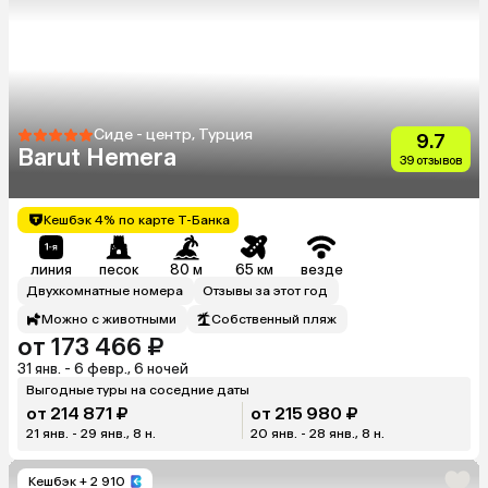
Сиде - центр, Турция
9.7
Barut Hemera
39 отзывов
Кешбэк 4% по карте Т-Банка
линия
песок
80 м
65 км
везде
Двухкомнатные номера
Отзывы за этот год
Можно с животными
Собственный пляж
от 173 466 ₽
31 янв. - 6 февр., 6 ночей
Выгодные туры на соседние даты
от 214 871 ₽
от 215 980 ₽
21 янв. - 29 янв., 8 н.
20 янв. - 28 янв., 8 н.
Кешбэк
+ 2 910