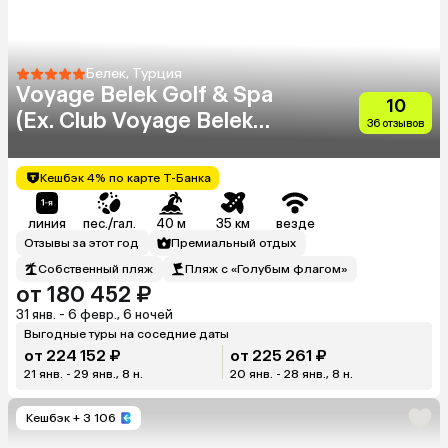
Белек, Турция
Voyage Belek Golf & Spa
10
(Ex. Club Voyage Belek
36 отзывов
Select)
Кешбэк 4% по карте Т-Банка
линия
пес./гал.
40 м
35 км
везде
Отзывы за этот год
Премиальный отдых
Собственный пляж
Пляж с «Голубым флагом»
от 180 452 ₽
31 янв. - 6 февр., 6 ночей
Выгодные туры на соседние даты
от 224 152 ₽
от 225 261 ₽
21 янв. - 29 янв., 8 н.
20 янв. - 28 янв., 8 н.
Кешбэк
+ 3 106