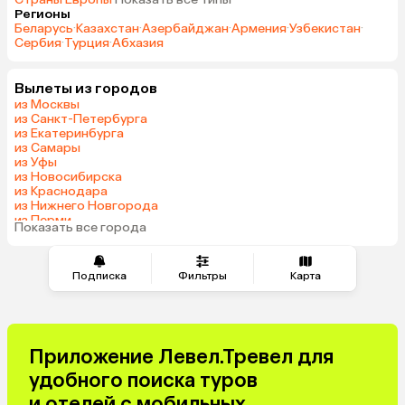
Регионы
Беларусь
·
Казахстан
·
Азербайджан
·
Армения
·
Узбекистан
·
Сербия
·
Турция
·
Абхазия
Вылеты из городов
из Москвы
из Санкт-Петербурга
из Екатеринбурга
из Самары
из Уфы
из Новосибирска
из Краснодара
из Нижнего Новгорода
из Перми
Показать все города
из Сочи
Подписка
Фильтры
Карта
Приложение Левел.Тревел для
удобного поиска туров
и отелей с мобильных