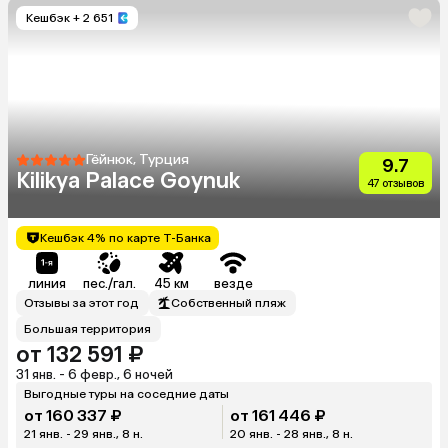
Кешбэк
+ 2 651
Гёйнюк, Турция
9.7
Kilikya Palace Goynuk
47 отзывов
Кешбэк 4% по карте Т-Банка
линия
пес./гал.
45 км
везде
Отзывы за этот год
Собственный пляж
Большая территория
от 132 591 ₽
31 янв. - 6 февр., 6 ночей
Выгодные туры на соседние даты
от 160 337 ₽
от 161 446 ₽
21 янв. - 29 янв., 8 н.
20 янв. - 28 янв., 8 н.