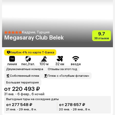
Кадрие, Турция
9.7
Megasaray Club Belek
38 отзывов
Кешбэк 4% по карте Т-Банка
линия
пес./гал.
100 м
32 км
везде
Двухкомнатные номера
Отзывы за этот год
Собственный пляж
Пляж с «Голубым флагом»
Большая территория
от 220 493 ₽
31 янв. - 6 февр., 6 ночей
Выгодные туры на соседние даты
от 277 548 ₽
от 278 657 ₽
21 янв. - 29 янв., 8 н.
20 янв. - 28 янв., 8 н.