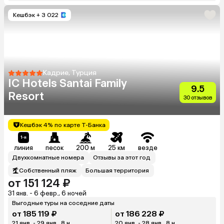
Кешбэк
+ 3 022
Кадрие, Турция
IC Hotels Santai Family
9.5
Resort
30 отзывов
Кешбэк 4% по карте Т-Банка
линия
песок
200 м
25 км
везде
Двухкомнатные номера
Отзывы за этот год
Собственный пляж
Большая территория
от 151 124 ₽
31 янв. - 6 февр., 6 ночей
Выгодные туры на соседние даты
от 185 119 ₽
от 186 228 ₽
21 янв. - 29 янв., 8 н.
20 янв. - 28 янв., 8 н.