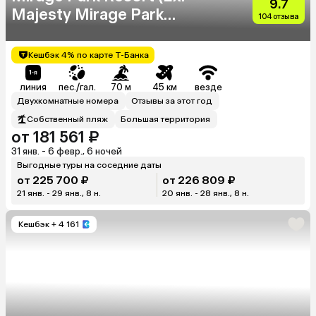
9.7
Majesty Mirage Park
104 отзыва
Resort)
Кешбэк 4% по карте Т-Банка
линия
пес./гал.
70 м
45 км
везде
Двухкомнатные номера
Отзывы за этот год
Собственный пляж
Большая территория
от 181 561 ₽
31 янв. - 6 февр., 6 ночей
Выгодные туры на соседние даты
от 225 700 ₽
от 226 809 ₽
21 янв. - 29 янв., 8 н.
20 янв. - 28 янв., 8 н.
Кешбэк
+ 4 161