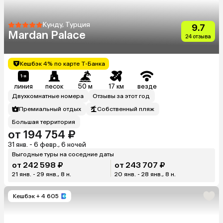
Кунду, Турция
9.7
Mardan Palace
24 отзыва
Кешбэк 4% по карте Т-Банка
линия
песок
50 м
17 км
везде
Двухкомнатные номера
Отзывы за этот год
Премиальный отдых
Собственный пляж
Большая территория
от 194 754 ₽
31 янв. - 6 февр., 6 ночей
Выгодные туры на соседние даты
от 242 598 ₽
от 243 707 ₽
21 янв. - 29 янв., 8 н.
20 янв. - 28 янв., 8 н.
Кешбэк
+ 4 605