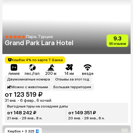
Лара, Турция
9.3
Grand Park Lara Hotel
95 отзывов
Кешбэк 4% по карте Т-Банка
линия
пес./гал.
200 м
14 км
везде
Двухкомнатные номера
Отзывы за этот год
Можно с животными
Большая территория
от 123 519 ₽
31 янв. - 6 февр., 6 ночей
Выгодные туры на соседние даты
от 148 242 ₽
от 149 351 ₽
21 янв. - 29 янв., 8 н.
20 янв. - 28 янв., 8 н.
Кешбэк
+ 3 325