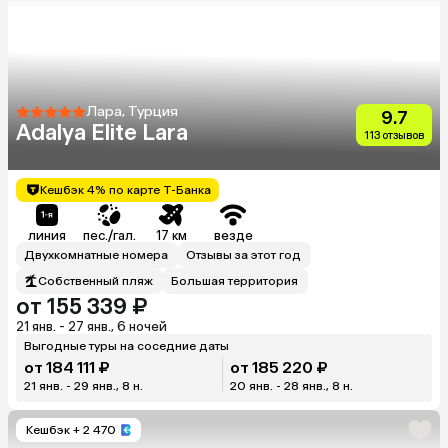
Лара, Турция
9.7
Adalya Elite Lara
113 отзывов
Кешбэк 4% по карте Т-Банка
линия
пес./гал.
17 км
везде
Двухкомнатные номера
Отзывы за этот год
Собственный пляж
Большая территория
от 155 339 ₽
21 янв. - 27 янв., 6 ночей
Выгодные туры на соседние даты
от 184 111 ₽
от 185 220 ₽
21 янв. - 29 янв., 8 н.
20 янв. - 28 янв., 8 н.
Кешбэк
+ 2 470