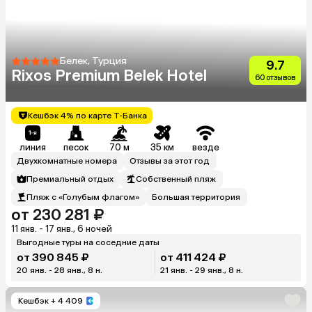
Белек, Турция
9.7
Rixos Premium Belek Hotel
60 отзывов
Кешбэк 4% по карте Т-Банка
линия
песок
70 м
35 км
везде
Двухкомнатные номера
Отзывы за этот год
Премиальный отдых
Собственный пляж
Пляж с «Голубым флагом»
Большая территория
от 230 281 ₽
11 янв. - 17 янв., 6 ночей
Выгодные туры на соседние даты
от 390 845 ₽
от 411 424 ₽
20 янв. - 28 янв., 8 н.
21 янв. - 29 янв., 8 н.
Кешбэк
+ 4 409