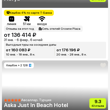
Кешбэк 4% по карте Т-Банка
линия
51 км
везде
Отзывы за этот год
Сеть отелей Crowne Plaza
от 136 414 ₽
31 янв. - 6 февр., 6 ночей
Выгодные туры на соседние даты
от 160 083 ₽
от 176 196 ₽
10 янв. - 18 янв., 8 н.
20 янв. - 28 янв., 8 н.
Кешбэк
+ 2 128
Авсаллар, Турция
9.3
Aska Just In Beach Hotel
43 отзыва