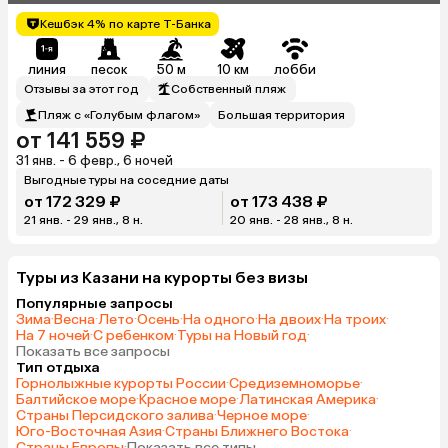
Кешбэк 4% по карте Т-Банка
линия
песок
50 м
10 км
лобби
Отзывы за этот год
Собственный пляж
Пляж с «Голубым флагом»
Большая территория
от 141 559 ₽
31 янв. - 6 февр., 6 ночей
Выгодные туры на соседние даты
от 172 329 ₽
от 173 438 ₽
21 янв. - 29 янв., 8 н.
20 янв. - 28 янв., 8 н.
Туры из Казани на курорты без визы
Популярные запросы
Зима
·
Весна
·
Лето
·
Осень
·
На одного
·
На двоих
·
На троих
·
На 7 ночей
·
С ребенком
·
Туры на Новый год
·
Показать все запросы
Тип отдыха
Горнолыжные курорты России
·
Средиземноморье
·
Балтийское море
·
Красное море
·
Латинская Америка
·
Страны Персидского залива
·
Черное море
·
Юго-Восточная Азия
·
Страны Ближнего Востока
·
Страны Европы
·
Показать все типы