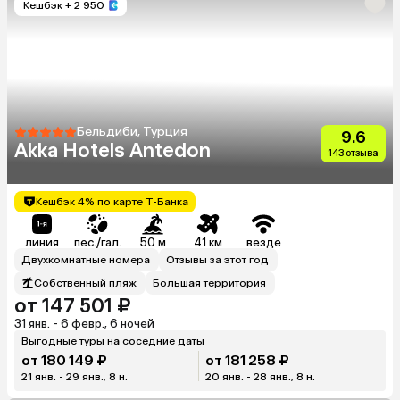
Кешбэк
+ 2 950
Бельдиби, Турция
9.6
Akka Hotels Antedon
143 отзыва
Кешбэк 4% по карте Т-Банка
линия
пес./гал.
50 м
41 км
везде
Двухкомнатные номера
Отзывы за этот год
Собственный пляж
Большая территория
от 147 501 ₽
31 янв. - 6 февр., 6 ночей
Выгодные туры на соседние даты
от 180 149 ₽
от 181 258 ₽
21 янв. - 29 янв., 8 н.
20 янв. - 28 янв., 8 н.