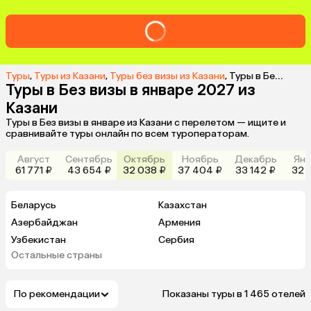
Туры
,
Туры из Казани
,
Туры без визы из Казани
,
Туры в Без визы в январе 2027 из Казани
Туры в Без визы в январе 2027 из
Казани
Туры в Без визы в январе из Казани с перелетом — ищите и
сравнивайте туры онлайн по всем туроператорам.
Август
Сентябрь
Октябрь
Ноябрь
Декабрь
Янв
61 771 ₽
43 654 ₽
32 038 ₽
37 404 ₽
33 142 ₽
32 9
Беларусь
Казахстан
Азербайджан
Армения
Узбекистан
Сербия
Остальные страны
Турция
Абхазия
По рекомендации
Показаны туры в 1 465 отелей