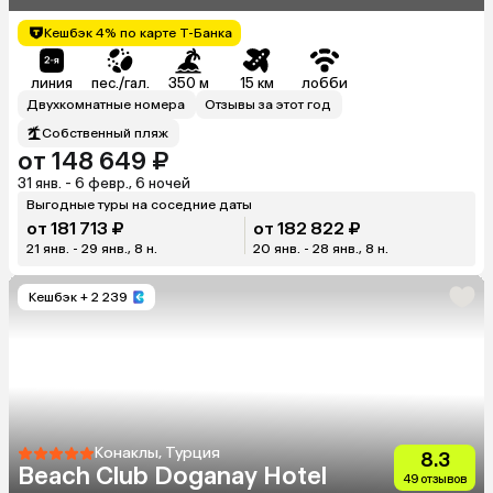
Кешбэк 4% по карте Т-Банка
линия
пес./гал.
350 м
15 км
лобби
Двухкомнатные номера
Отзывы за этот год
Собственный пляж
от 148 649 ₽
31 янв. - 6 февр., 6 ночей
Выгодные туры на соседние даты
от 181 713 ₽
от 182 822 ₽
21 янв. - 29 янв., 8 н.
20 янв. - 28 янв., 8 н.
Кешбэк
+ 2 239
Конаклы, Турция
8.3
Beach Club Doganay Hotel
49 отзывов