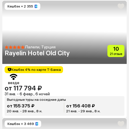
Кешбэк
+ 2 355
Лалели, Турция
10
Rayelin Hotel Old City
21 отзыв
Кешбэк 4% по карте Т-Банка
везде
от 117 794 ₽
31 янв. - 6 февр., 6 ночей
Выгодные туры на соседние даты
от 155 375 ₽
от 156 408 ₽
20 янв. - 28 янв., 8 н.
21 янв. - 29 янв., 8 н.
Кешбэк
+ 3 469