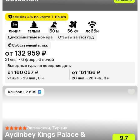
Кешбэк 4% по карте Т-Банка
линия
галька
150 м
56 км
лобби
Двухкомнатные номера
Отзывы за этот год
Собственный пляж
от 132 959 ₽
31 янв. - 6 февр., 6 ночей
Выгодные туры на соседние даты
от 160 057 ₽
от 161 166 ₽
21 янв. - 29 янв., 8 н.
20 янв. - 28 янв., 8 н.
Кешбэк
+ 2 699
Эвренсеки, Турция
Aydinbey Kings Palace &
9.7