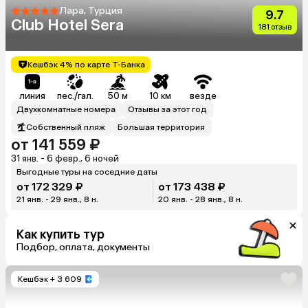
Лара, Турция
9.7
Club Hotel Sera
181 отзыв
Кешбэк 4% по карте Т-Банка
линия
пес./гал.
50 м
10 км
везде
Двухкомнатные номера
Отзывы за этот год
Собственный пляж
Большая территория
от 141 559 ₽
31 янв. - 6 февр., 6 ночей
Выгодные туры на соседние даты
от 172 329 ₽
от 173 438 ₽
21 янв. - 29 янв., 8 н.
20 янв. - 28 янв., 8 н.
Как купить тур
Подбор, оплата, документы
Кешбэк
+ 3 609