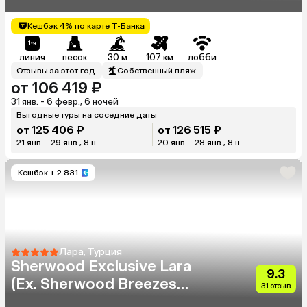
Кешбэк 4% по карте Т-Банка
линия
песок
30 м
107 км
лобби
Отзывы за этот год
Собственный пляж
от 106 419 ₽
31 янв. - 6 февр., 6 ночей
Выгодные туры на соседние даты
от 125 406 ₽
от 126 515 ₽
21 янв. - 29 янв., 8 н.
20 янв. - 28 янв., 8 н.
Кешбэк
+ 2 831
Лара, Турция
Sherwood Exclusive Lara
9.3
(Ex. Sherwood Breezes
31 отзыв
Resort)