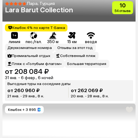
Лара, Турция
10
Lara Barut Collection
54 отзыва
Кешбэк 4% по карте Т-Банка
линия
пес./гал.
350 м
15 км
везде
Двухкомнатные номера
Отзывы за этот год
Премиальный отдых
Собственный пляж
Пляж с «Голубым флагом»
Большая территория
от 208 084 ₽
31 янв. - 6 февр., 6 ночей
Выгодные туры на соседние даты
от 260 960 ₽
от 262 069 ₽
21 янв. - 29 янв., 8 н.
20 янв. - 28 янв., 8 н.
Кешбэк
+ 3 895