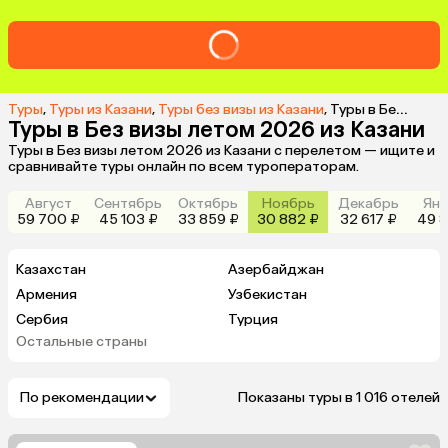
Туры
,
Туры из Казани
,
Туры без визы из Казани
,
Туры в Без визы летом 2026 из Казани
Туры в Без визы летом 2026 из Казани
Туры в Без визы летом 2026 из Казани с перелетом — ищите и
сравнивайте туры онлайн по всем туроператорам.
Август
Сентябрь
Октябрь
Ноябрь
Декабрь
Янв
59 700 ₽
45 103 ₽
33 859 ₽
30 882 ₽
32 617 ₽
49 8
Казахстан
Азербайджан
Армения
Узбекистан
Сербия
Турция
Остальные страны
Абхазия
По рекомендации
Показаны туры в 1 016 отелей