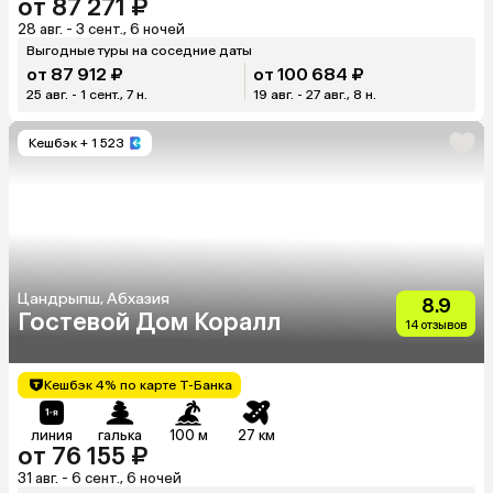
от 87 271 ₽
28 авг. - 3 сент., 6 ночей
Выгодные туры на соседние даты
от 87 912 ₽
от 100 684 ₽
25 авг. - 1 сент., 7 н.
19 авг. - 27 авг., 8 н.
Кешбэк
+ 1 523
Цандрыпш, Абхазия
8.9
Гостевой Дом Коралл
14 отзывов
Кешбэк 4% по карте Т-Банка
линия
галька
100 м
27 км
от 76 155 ₽
31 авг. - 6 сент., 6 ночей