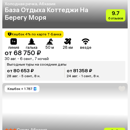
Холодная речка, Абхазия
База Отдыха Коттеджи На
9.7
Берегу Моря
6 отзывов
Кешбэк 4% по карте Т-Банка
линия
галька
50 м
28 км
везде
от 68 750 ₽
30 авг. - 6 сент., 7 ночей
Выгодные туры на соседние даты
от 80 653 ₽
от 81 358 ₽
28 авг. - 5 сент., 8 н.
24 авг. - 1 сент., 8 н.
Кешбэк
+ 1 787
Сухум, Абхазия