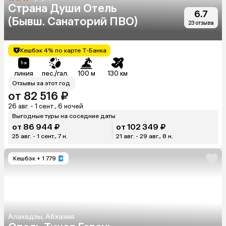
Страна Души Отель
6.7
(Бывш. Санаторий ПВО)
23 отзыва
Кешбэк 4% по карте Т-Банка
линия
пес./гал.
100 м
130 км
Отзывы за этот год
от 82 516 ₽
26 авг. - 1 сент., 6 ночей
Выгодные туры на соседние даты
от 86 944 ₽
от 102 349 ₽
25 авг. - 1 сент., 7 н.
21 авг. - 29 авг., 8 н.
Кешбэк
+ 1 779
Алахадзы, Абхазия