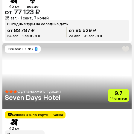
45 км
везде
от 77 123 ₽
25 авг. - 1 сент., 7 ночей
Выгодные туры на соседние даты
от 83 787 ₽
от 85 529 ₽
24 авг. - 1 сент., 8 н.
23 авг. - 31 авг., 8 н.
Кешбэк
+ 1 767
Султанахмет, Турция
9.7
Seven Days Hotel
14 отзывов
Кешбэк 4% по карте Т-Банка
42 км