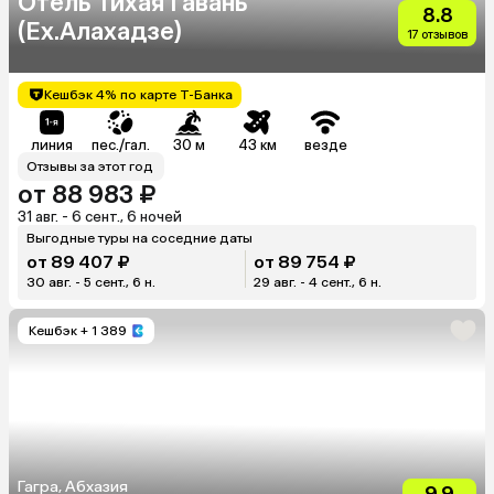
Отель Тихая Гавань
8.8
(Ex.Алахадзе)
17 отзывов
Кешбэк 4% по карте Т-Банка
линия
пес./гал.
30 м
43 км
везде
Отзывы за этот год
от 88 983 ₽
31 авг. - 6 сент., 6 ночей
Выгодные туры на соседние даты
от 89 407 ₽
от 89 754 ₽
30 авг. - 5 сент., 6 н.
29 авг. - 4 сент., 6 н.
Кешбэк
+ 1 389
Гагра, Абхазия
9.9