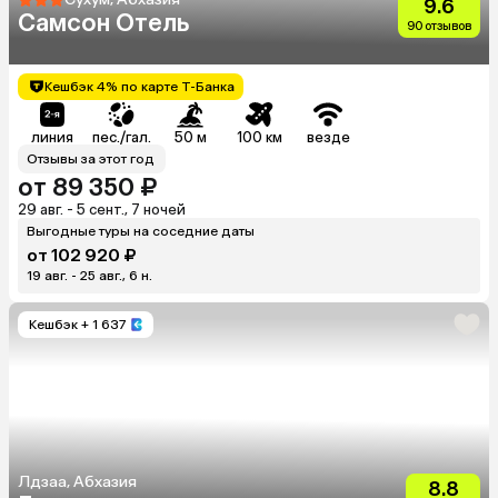
9.6
Самсон Отель
90 отзывов
Кешбэк 4% по карте Т-Банка
линия
пес./гал.
50 м
100 км
везде
Отзывы за этот год
от 89 350 ₽
29 авг. - 5 сент., 7 ночей
Выгодные туры на соседние даты
от 102 920 ₽
19 авг. - 25 авг., 6 н.
Кешбэк
+ 1 637
Лдзаа, Абхазия
8.8