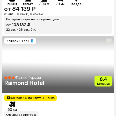
линия
галька
300 м
31 км
везде
от 84 139 ₽
31 авг. - 6 сент., 6 ночей
Выгодные туры на соседние даты
от 103 132 ₽
22 авг. - 28 авг., 6 н.
Кешбэк
+ 1 654
Фатих, Турция
8.4
Raimond Hotel
32 отзыва
Кешбэк 4% по карте Т-Банка
60 км
Отзывы за этот год