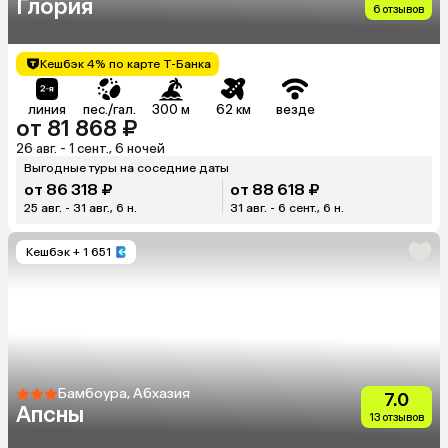
Глория
6 отзывов
Кешбэк 4% по карте Т-Банка
линия
пес./гал.
300 м
62 км
везде
от 81 868 ₽
26 авг. - 1 сент., 6 ночей
Выгодные туры на соседние даты
от 86 318 ₽
от 88 618 ₽
25 авг. - 31 авг., 6 н.
31 авг. - 6 сент., 6 н.
Кешбэк
+ 1 651
Бамбоура, Абхазия
7.0
Апсны
13 отзывов