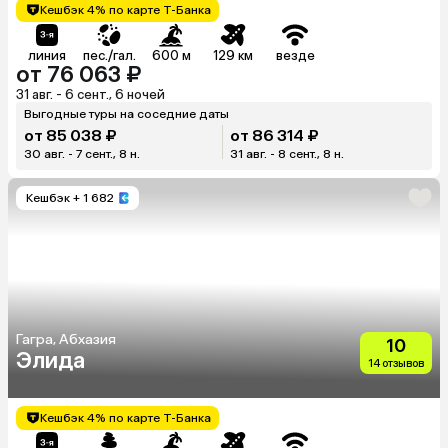
Кешбэк 4% по карте Т-Банка
линия
пес./гал.
600 м
129 км
везде
от 76 063 ₽
31 авг. - 6 сент., 6 ночей
Выгодные туры на соседние даты
от 85 038 ₽
от 86 314 ₽
30 авг. - 7 сент., 8 н.
31 авг. - 8 сент., 8 н.
Кешбэк
+ 1 682
Гагра, Абхазия
10
Элида
14 отзывов
Кешбэк 4% по карте Т-Банка