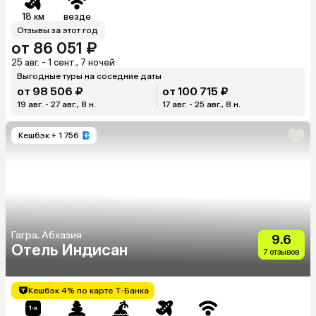
18 км
везде
Отзывы за этот год
от 86 051 ₽
25 авг. - 1 сент., 7 ночей
Выгодные туры на соседние даты
от 98 506 ₽
от 100 715 ₽
19 авг. - 27 авг., 8 н.
17 авг. - 25 авг., 8 н.
Кешбэк
+ 1 756
Гагра, Абхазия
9.6
Отель Индисан
7 отзывов
Кешбэк 4% по карте Т-Банка