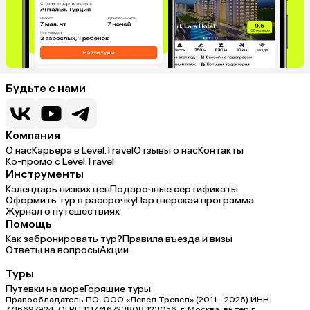
Будьте с нами
Компания
О нас
Карьера в Level.Travel
Отзывы о нас
Контакты
Ко-промо с Level.Travel
Инструменты
Календарь низких цен
Подарочные сертификаты
Оформить тур в рассрочку
Партнерская программа
Журнал о путешествиях
Помощь
Как забронировать тур?
Правила въезда и визы
Ответы на вопросы
Акции
Туры
Путевки на море
Горящие туры
Правообладатель ПО: ООО «Левел Тревел» (2011 - 2026) ИНН
7716697924, ОГРН 1117746723808 123056, г. Москва, вн.тер.г.