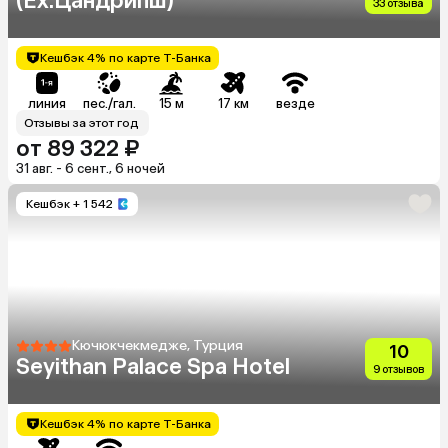
(Ex.Цандрипш)
33 отзыва
Кешбэк 4% по карте Т-Банка
линия
пес./гал.
15 м
17 км
везде
Отзывы за этот год
от 89 322 ₽
31 авг. - 6 сент., 6 ночей
Кешбэк
+ 1 542
Кючюкчекмедже, Турция
10
Seyithan Palace Spa Hotel
9 отзывов
Кешбэк 4% по карте Т-Банка