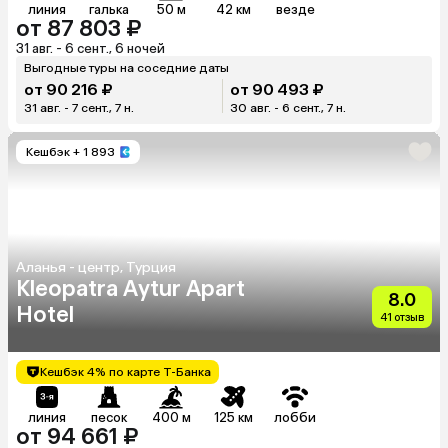
линия
галька
50 м
42 км
везде
от 87 803 ₽
31 авг. - 6 сент., 6 ночей
Выгодные туры на соседние даты
от 90 216 ₽
от 90 493 ₽
31 авг. - 7 сент., 7 н.
30 авг. - 6 сент., 7 н.
Кешбэк
+ 1 893
Аланья - центр, Турция
Kleopatra Aytur Apart
8.0
Hotel
41 отзыв
Кешбэк 4% по карте Т-Банка
линия
песок
400 м
125 км
лобби
от 94 661 ₽