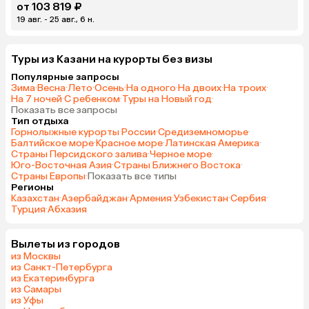
от 103 819 ₽
19 авг. - 25 авг., 6 н.
Туры из Казани на курорты без визы
Популярные запросы
Зима
·
Весна
·
Лето
·
Осень
·
На одного
·
На двоих
·
На троих
·
На 7 ночей
·
С ребенком
·
Туры на Новый год
·
Показать все запросы
Тип отдыха
Горнолыжные курорты России
·
Средиземноморье
·
Балтийское море
·
Красное море
·
Латинская Америка
·
Страны Персидского залива
·
Черное море
·
Юго-Восточная Азия
·
Страны Ближнего Востока
·
Страны Европы
·
Показать все типы
Регионы
Казахстан
·
Азербайджан
·
Армения
·
Узбекистан
·
Сербия
·
Турция
·
Абхазия
Вылеты из городов
из Москвы
из Санкт-Петербурга
из Екатеринбурга
из Самары
из Уфы