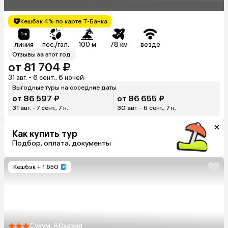
Кешбэк 4% по карте Т-Банка
линия
пес./гал.
100 м
78 км
везде
Отзывы за этот год
от 81 704 ₽
31 авг. - 6 сент., 6 ночей
Выгодные туры на соседние даты
от 86 597 ₽
от 86 655 ₽
31 авг. - 7 сент., 7 н.
30 авг. - 6 сент., 7 н.
Как купить тур
Подбор, оплата, документы
Кешбэк
+ 1 650
Сухум, Абхазия