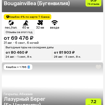
Bougainvillea (Бугенвилия)
74 отзыва
Кешбэк 4% по карте Т-Банка
пес./гал.
40 м
32 км
везде
Отзывы за этот год
от 69 476 ₽
31 авг. - 6 сент., 6 ночей
Выгодные туры на соседние даты
от 80 460 ₽
от 81 903 ₽
24 авг. - 1 сент., 8 н.
28 авг. - 5 сент., 8 н.
Кешбэк
+ 1 786
Гячрыпш, Абхазия
Лазурный Берег
7.2