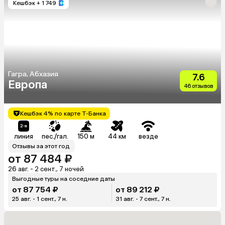
Кешбэк
+ 1 749
Гагра, Абхазия
7.6
Европа
46 отзывов
Кешбэк 4% по карте Т-Банка
линия
пес./гал.
150 м
44 км
везде
Отзывы за этот год
от 87 484 ₽
26 авг. - 2 сент., 7 ночей
Выгодные туры на соседние даты
от 87 754 ₽
от 89 212 ₽
25 авг. - 1 сент., 7 н.
31 авг. - 7 сент., 7 н.