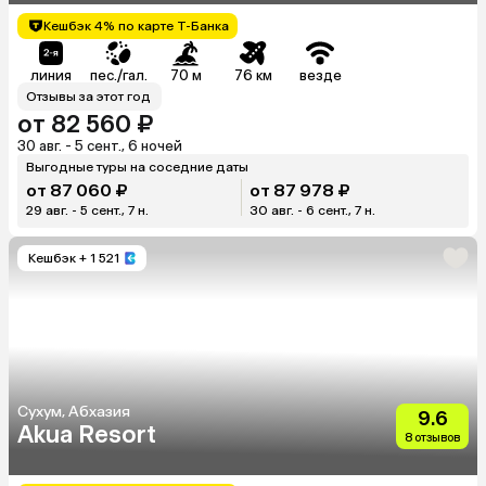
Кешбэк 4% по карте Т-Банка
линия
пес./гал.
70 м
76 км
везде
Отзывы за этот год
от 82 560 ₽
30 авг. - 5 сент., 6 ночей
Выгодные туры на соседние даты
от 87 060 ₽
от 87 978 ₽
29 авг. - 5 сент., 7 н.
30 авг. - 6 сент., 7 н.
Кешбэк
+ 1 521
Сухум, Абхазия
9.6
Akua Resort
8 отзывов