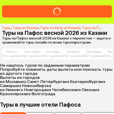
Туры
,
Туры из Казани
,
Туры на Кипр из Казани
,
Туры на Пафос из Казани
Туры на Пафос весной 2026 из Казани
Туры на Пафос весной 2026 из Казани с перелетом — ищите и
сравнивайте туры онлайн по всем туроператорам.
Август
Сентябрь
Октябрь
Ноябрь
Декабрь
Янв
Нет данных
Нет данных
Нет данных
Нет данных
Нет данных
Нет д
Не нашлось туров по заданным параметрам
Попробуйте поменять даты вылета или поискать туры
из другого города
Вылеты из городов
из Москвы
из Санкт-Петербурга
из Екатеринбурга
из
Самары
из Новосибирска
из Нижнего Новгорода
из Челябинска
из Омска
из
Красноярска
из Волгограда
Туры в лучшие отели Пафоса