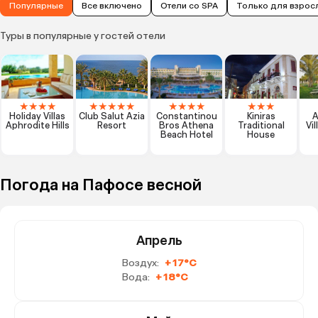
Популярные
Все включено
Отели со SPA
Только для взрос
Туры в популярные у гостей отели
★
★
★
★
★
★
★
★
★
★
★
★
★
★
★
★
Holiday Villas
Club Salut Azia
Constantinou
Kiniras
A
Aphrodite Hills
Resort
Bros Athena
Traditional
Vi
Beach Hotel
House
Погода на Пафосе весной
Апрель
Воздух:
+17°C
Вода:
+18°C