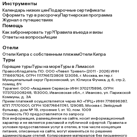
Инструменты
Календарь низких цен
Подарочные сертификаты
Оформить тур в рассрочку
Партнерская программа
Журнал о путешествиях
Помощь
Как забронировать тур?
Правила въезда и визы
Ответы на вопросы
Акции
Отели
Отели Кипра с собственным пляжем
Отели Кипра
Туры
Горящие туры
Туры на море
Туры в Лимасол
Правообладатель ПО: ООО «Левел Тревел» (2011 - 2026) ИНН
7716697924, ОГРН 1117746723808 123056, г. Москва, вн.тер.г.
Муниципальный округ Пресненский, ул. Юлиуса Фучика, д.6, стр.2,
помещ.6Ч
Турагент: ООО «Академия Сервиса» ИНН 3702175896, ОГРН
1173702008248, 153000, Ивановская обл., г. Иваново, ул. Парижской
Коммуны, д. ЗА
Прием платежей осуществляется через АО «ПРЦ» ИНН 7718696387,
КПП 771701001, ОГРН 1087746411741, 129085, Москва г, Звёздный
бульвар, дом № 19, строение 1, эт. 10, пом. 1009
Стоимость ПО предоставляется по запросу
Вся информация, размещённая на сайте, носит информационный
характер и не является рекламой и публичной офертой. Правила и
условия предоставления услуг в отелях, в том числе концепция
питания, описанные на сайте, могут изменяться по решению
администрации отелей. Копирование материалов без письменного