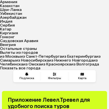
Армения
Казахстан
Шри-Ланка
Узбекистан
Азербайджан
Индия
Сербия
Катар
Киргизия
Гонконг
Саудовская Аравия
Венгрия
Остальные страны
Вылеты из городов
из Москвы
из Санкт-Петербурга
из Екатеринбурга
из
Самары
из Новосибирска
из Нижнего Новгорода
из
Челябинска
из Омска
из Красноярска
из Волгограда
Показать все города
Подписка
Фильтры
Карта
Приложение Левел.Тревел для
удобного поиска туров