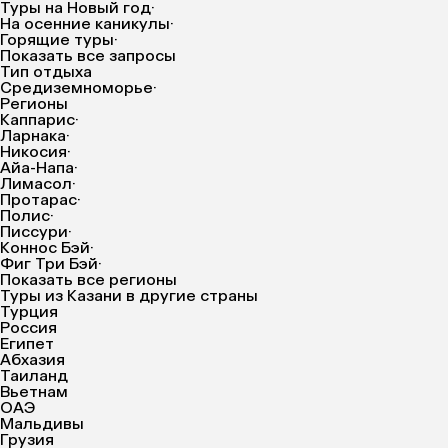
Туры на Новый год
·
На осенние каникулы
·
Горящие туры
·
Показать все запросы
Тип отдыха
Средиземноморье
·
Регионы
Каппарис
·
Ларнака
·
Никосия
·
Айа-Напа
·
Лимасол
·
Протарас
·
Полис
·
Писсури
·
Коннос Бэй
·
Фиг Три Бэй
·
Показать все регионы
Туры из Казани в другие страны
Турция
Россия
Египет
Абхазия
Таиланд
Вьетнам
ОАЭ
Мальдивы
Грузия