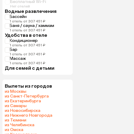
Бесплатный Wi-Fi
Нет отелей
Водные развлечения
Бассейн
1 отель от 307 451 ₽
Баня / сауна / хаммам
1 отель от 307 451 ₽
Удобства в отеле
Кондиционер
1 отель от 307 451 ₽
Бар
1 отель от 307 451 ₽
Массаж
1 отель от 307 451 ₽
Для семей с детьми
Вылеты из городов
из Москвы
из Санкт-Петербурга
из Екатеринбурга
из Самары
из Новосибирска
из Нижнего Новгорода
из Тюмени
из Челябинска
из Омска