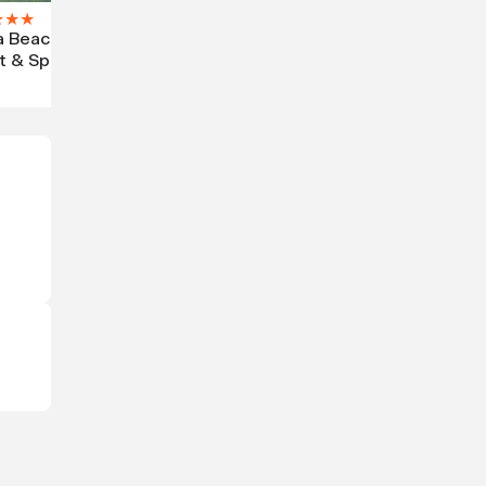
★
★
★
 Beach
t & Spa