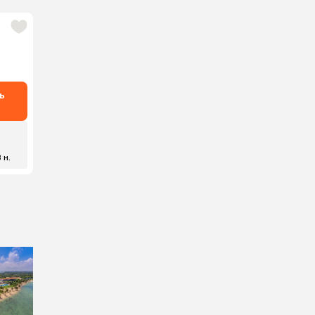
ь
8 н.