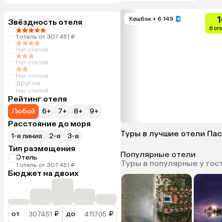
1
Кешбэк
+ 6 149
Звёздность отеля
6 от
1 отель от 307 451 ₽
Нет отелей
Нет отелей
Нет отелей
другое
Нет отелей
Рейтинг отеля
Любой
6+
7+
8+
9+
Расстояние до моря
Туры в лучшие отели Па
1-я линия
2-я
3-я
Тип размещения
Популярные отели
Отель
Туры в популярные у гос
1 отель от 307 451 ₽
Бюджет на двоих
от
₽
до
₽