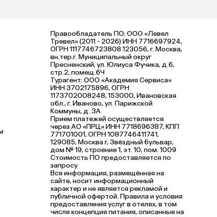
Правообладатель ПО: ООО «Левел
Тревел» (2011 - 2026) ИНН 7716697924,
ОГРН 1117746723808 123056, г. Москва,
вн.тер.г. Муниципальный округ
Пресненский, ул. Юлиуса Фучика, д.6,
стр.2, помещ.6Ч
Турагент: ООО «Академия Сервиса»
ИНН 3702175896, ОГРН
1173702008248, 153000, Ивановская
обл., г. Иваново, ул. Парижской
Коммуны, д. ЗА
Прием платежей осуществляется
через АО «ПРЦ» ИНН 7718696387, КПП
м
771701001, ОГРН 1087746411741,
129085, Москва г, Звёздный бульвар,
дом № 19, строение 1, эт. 10, пом. 1009
Стоимость ПО предоставляется по
запросу
Вся информация, размещённая на
сайте, носит информационный
характер и не является рекламой и
публичной офертой. Правила и условия
предоставления услуг в отелях, в том
числе концепция питания, описанные на