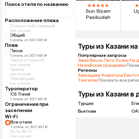
Поиск отеля по названию
★
★
★
★
★
★
Sun Siyam
U
Pasikudah
Расположение пляжа
Только собственный
Нет отелей
Общий
1 отель от 307 451 ₽
Пляж
Туры из Казани н
Песок
Популярные запросы
1 отель от 307 451 ₽
Песок с галькой
Зима
·
Весна
·
Лето
·
Осень
·
На 
Нет отелей
На майские праздники
·
Показ
Галька
Регионы
Нет отелей
Хиккадува
·
Унаватуна
·
Бенто
Платформа
Тангалле
·
Показать все реги
Нет отелей
Туроператор
Туры из Казани в 
ICS Travel
1 отель от 307 451 ₽
Турция
Еги
Ограничения при
заселении
Вьетнам
ОА
Wi-Fi
Все отели
1 отель от 307 451 ₽
Есть Wi-Fi
Нет отелей