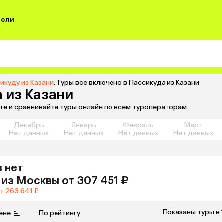
тели
икуду из Казани
,
Туры все включено в Пассикуда из Казани
 из Казани
те и сравнивайте туры онлайн по всем туроператорам.
Декабрь
Январь
Февраль
Март
Нет данных
Нет данных
Нет данных
Нет данных
 нет
из
Москвы
от 307 451 ₽
т 263 641 ₽
Показаны туры в 
ене
По рейтингу