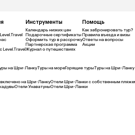
ия
Инструменты
Помощь
Календарь низких цен
Как забронировать тур?
Level.Travel
Подарочные сертификаты
Правила въезда и визы
нас
Оформить тур в рассрочку
Ответы на вопросы
Партнерская программа
Акции
 Level.Travel
Журнал о путешествиях
уры на Шри-Ланку
Туры на море
Горящие туры
Туры на Шри-Ланку
 включено на Шри-Ланку
Отели Шри-Ланки с собственным пляже
кадувы
Отели Унаватуны
Отели Шри-Ланки