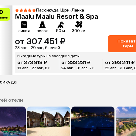
Пассикуда, Шри-Ланка
0
Maalu Maalu Resort & Spa
зывов
линия
песок
50 м
300 км
от 307 451 ₽
Показат
туры
23 авг. - 29 авг., 6 ночей
Выгодные туры на соседние даты
от 373 818 ₽
от 333 231 ₽
от 393 241 ₽
19 авг. - 27 авг., 8 н.
24 авг. - 31 авг., 7 н.
22 авг. - 30 авг., 
ссикуда
тей отели