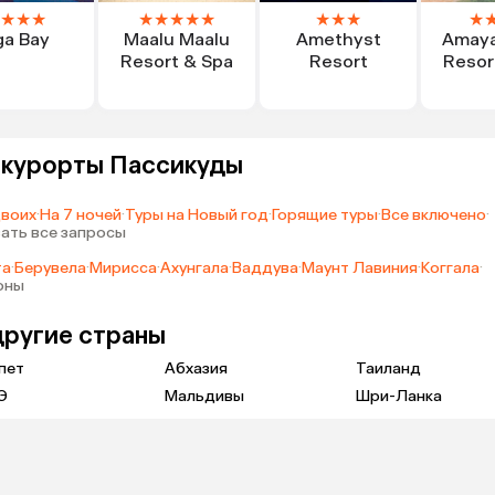
★
★
★
★
★
★
★
★
★
★
★
★
ga Bay
Maalu Maalu
Amethyst
Amaya
Resort & Spa
Resort
Resor
а курорты Пассикуды
двоих
·
На 7 ночей
·
Туры на Новый год
·
Горящие туры
·
Все включено
·
ать все запросы
та
·
Берувела
·
Мирисса
·
Ахунгала
·
Ваддува
·
Маунт Лавиния
·
Коггала
·
оны
другие страны
пет
Абхазия
Таиланд
Э
Мальдивы
Шри-Ланка