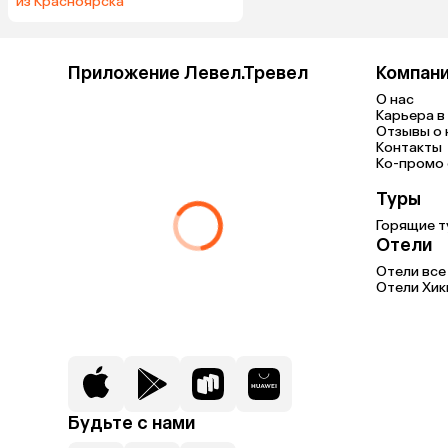
из Красноярска
Приложение Левел.Тревел
Компан
О нас
Карьера в 
Отзывы о 
Контакты
Ко-промо с
Туры
Горящие т
Отели
Отели все
Отели Хик
Будьте с нами