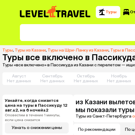
Туры
О
Туры
,
Туры из Казани
,
Туры на Шри-Ланку из Казани
,
Туры в Пасс
Туры все включено в Пассикуда
Туры «все включено» в Пассикуда из Казани с перелетом — ищи
Август
Сентябрь
Октябрь
Ноябрь
Нет данных
Нет данных
Нет данных
Нет данных
Узнайте, когда снизится
из
Казани
вылетов
цена на туры в Пассикуду 12
мы показали туры
авг.±2, на 6 ночей±2
Оповестим в течение 1 минуты,
Туры из Санкт-Петербурга
о
если цена снизится
Узнать о снижении цены
По рекомендации
По ц