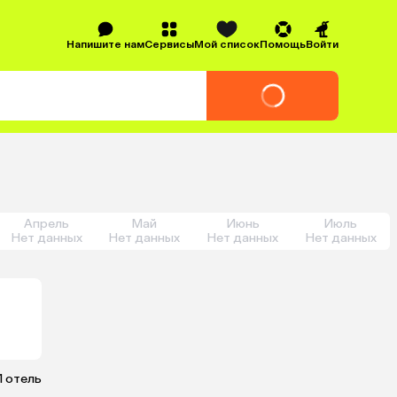
Напишите нам
Сервисы
Мой список
Помощь
Войти
Апрель
Май
Июнь
Июль
Нет данных
Нет данных
Нет данных
Нет данных
1 отель