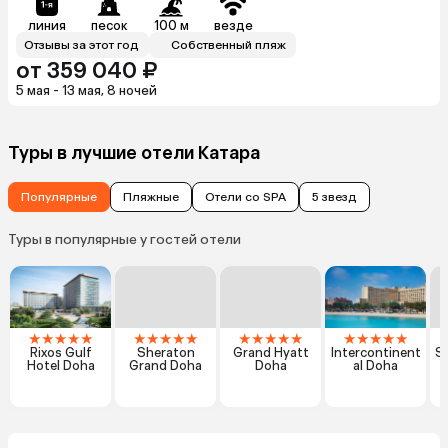
линия
песок
100 м
везде
Отзывы за этот год
Собственный пляж
от 359 040 ₽
5 мая - 13 мая, 8 ночей
Туры в лучшие отели Катара
Популярные
Пляжные
Отели со SPA
5 звезд
Туры в популярные у гостей отели
★
★
★
★
★
★
★
★
★
★
★
★
★
★
★
★
★
★
★
★
Rixos Gulf
Sheraton
Grand Hyatt
Intercontinent
Sh
Hotel Doha
Grand Doha
Doha
al Doha