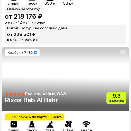
линия
песок
830 м
38 км
Отзывы за этот год
от 218 176 ₽
5 мая - 12 мая, 7 ночей
Выгодные туры на соседние даты
от 228 501 ₽
5 мая - 13 мая, 8 н.
Кешбэк
+ 7 132
Рас-аль-Хайма, ОАЭ
9.3
Rixos Bab Al Bahr
43 отзыва
Кешбэк 4% по карте Т-Банка
линия
песок
50 м
33 км
везде