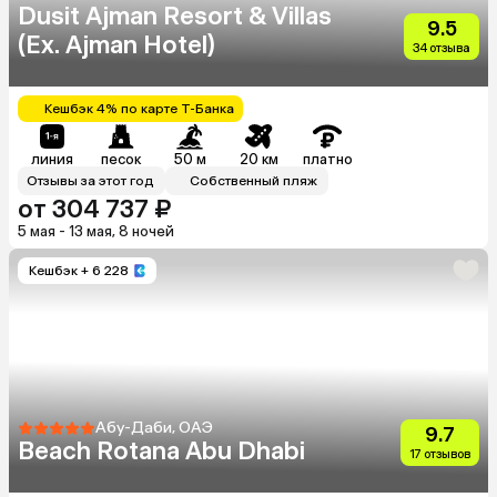
Dusit Ajman Resort & Villas
9.5
(Ex. Ajman Hotel)
34 отзыва
Кешбэк 4% по карте Т-Банка
линия
песок
50 м
20 км
платно
Отзывы за этот год
Собственный пляж
от 304 737 ₽
5 мая - 13 мая, 8 ночей
Кешбэк
+ 6 228
Абу-Даби, ОАЭ
9.7
Beach Rotana Abu Dhabi
17 отзывов