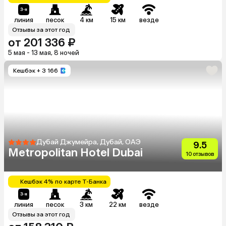
линия
песок
4 км
15 км
везде
Отзывы за этот год
от 201 336 ₽
5 мая - 13 мая, 8 ночей
Кешбэк
+ 3 166
Дубай Джумейра, Дубай, ОАЭ
9.5
Metropolitan Hotel Dubai
10 отзывов
Кешбэк 4% по карте Т-Банка
линия
песок
3 км
22 км
везде
Отзывы за этот год