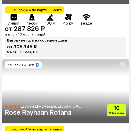
Кешбэк 4% по карте Т-Банка
линия
песок
100 м
45 км
везде
от 287 826 ₽
5 мая - 12 мая, 7 ночей
Выгодные туры на соседние даты
от 305 345 ₽
5 мая - 13 мая, 8 н.
Кешбэк
+ 4 026
Дубай Джумейра, Дубай, ОАЭ
10
Rose Rayhaan Rotana
33 отзыва
Кешбэк 4% по карте Т-Банка