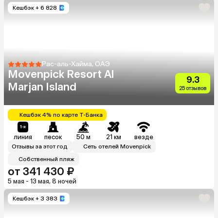
Кешбэк
+ 6 828
Рас-аль-Хайма, ОАЭ
Movenpick Resort Al
9.3
Marjan Island
25 отзывов
Кешбэк 4% по карте Т-Банка
линия
песок
50 м
21 км
везде
Отзывы за этот год
Сеть отелей Movenpick
Собственный пляж
от 341 430 ₽
5 мая - 13 мая, 8 ночей
Кешбэк
+ 3 383