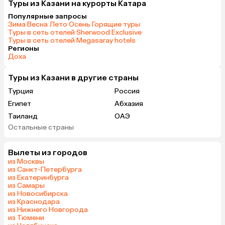
Туры из Казани на курорты Катара
Популярные запросы
Зима
·
Весна
·
Лето
·
Осень
·
Горящие туры
·
Туры в сеть отелей Sherwood Exclusive
·
Туры в сеть отелей Megasaray hotels
Регионы
Доха
Туры из Казани в другие страны
Турция
Россия
Египет
Абхазия
Таиланд
ОАЭ
Остальные страны
Вьетнам
Мальдивы
Грузия
Беларусь
Вылеты из городов
Армения
Шри-Ланка
из Москвы
Казахстан
Азербайджан
из Санкт-Петербурга
из Екатеринбурга
Узбекистан
Индия
из Самары
Сербия
Киргизия
из Новосибирска
из Краснодара
Гонконг
Саудовская Аравия
из Нижнего Новгорода
Таджикистан
Венгрия
из Тюмени