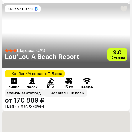
Кешбэк
+ 3 417
Шарджа, ОАЭ
9.0
Lou'Lou A Beach Resort
43 отзыва
Кешбэк 4% по карте Т-Банка
линия
песок
10 м
15 км
везде
Отзывы за этот год
Собственный пляж
от 170 889 ₽
1 мая - 7 мая, 6 ночей