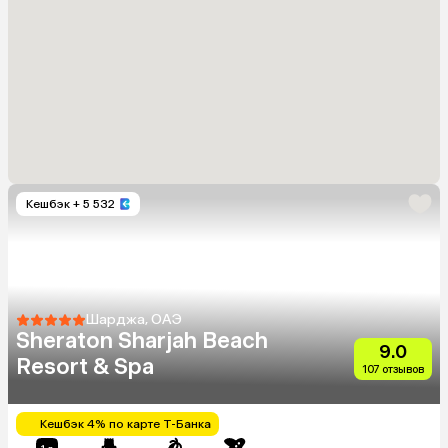
Кешбэк
+ 5 532
Шарджа, ОАЭ
Sheraton Sharjah Beach
9.0
Resort & Spa
107 отзывов
Кешбэк 4% по карте Т-Банка