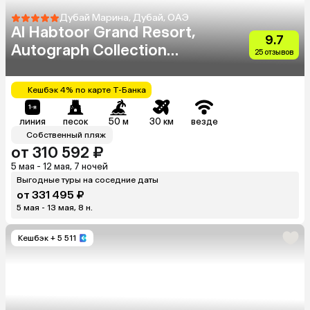
Дубай Марина, Дубай, ОАЭ
Al Habtoor Grand Resort,
9.7
Autograph Collection
25 отзывов
(Ex.Habtoor Grand Beach
Resort & Spa)
Кешбэк 4% по карте Т-Банка
линия
песок
50 м
30 км
везде
Собственный пляж
от 310 592 ₽
5 мая - 12 мая, 7 ночей
Выгодные туры на соседние даты
от 331 495 ₽
5 мая - 13 мая, 8 н.
Кешбэк
+ 5 511