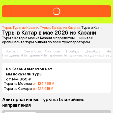
Туры
,
Туры из Казани
,
Туры в Катар из Казани
,
Туры в Катар в мае 2026 из Казани
Туры в Катар в мае 2026 из Казани
Туры в Катар в мае из Казани с перелетом — ищите и
сравнивайте туры онлайн по всем туроператорам.
Август
Сентябрь
Октябрь
Ноябрь
Декабрь
Янв
Нет данных
Нет данных
Нет данных
Нет данных
Нет данных
Нет д
из
Казани
вылетов нет
мы показали туры
от 144 865 ₽
Туры из Москвы
от 124 789 ₽
Туры из Самары
от 127 618 ₽
Альтернативные туры на ближайшие
направления