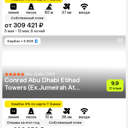
линия
песок
80 м
37 км
везде
Собственный пляж
от 309 421 ₽
5 мая - 13 мая, 8 ночей
Кешбэк
+ 5 805
Абу-Даби, ОАЭ
Conrad Abu Dhabi Etihad
9.9
Towers (Ex.Jumeirah At
21 отзыв
Etihad Towers)
Кешбэк 4% по карте Т-Банка
линия
песок
10 м
38 км
везде
Отзывы за этот год
Собственный пляж