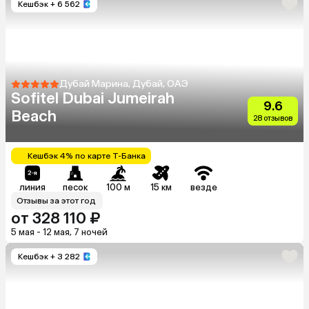
Кешбэк
+ 6 562
Дубай Марина, Дубай, ОАЭ
Sofitel Dubai Jumeirah
9.6
Beach
28 отзывов
Кешбэк 4% по карте Т-Банка
линия
песок
100 м
15 км
везде
Отзывы за этот год
от 328 110 ₽
5 мая - 12 мая, 7 ночей
Кешбэк
+ 3 282