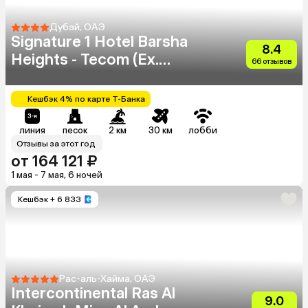
Дубай, ОАЭ
Signature 1 Hotel Barsha
8.4
Heights - Tecom (Ex.
66 отзывов
Somewhere Hotel)
Кешбэк 4% по карте Т-Банка
линия
песок
2 км
30 км
лобби
Отзывы за этот год
от 164 121 ₽
1 мая - 7 мая, 6 ночей
Кешбэк
+ 6 833
Рас-аль-Хайма, ОАЭ
Intercontinental Ras Al
9.0