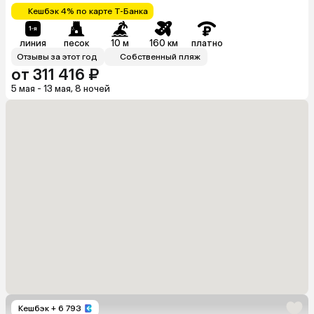
Кешбэк 4% по карте Т-Банка
линия
песок
10 м
160 км
платно
Отзывы за этот год
Собственный пляж
от 311 416 ₽
5 мая - 13 мая, 8 ночей
Кешбэк
+ 6 793