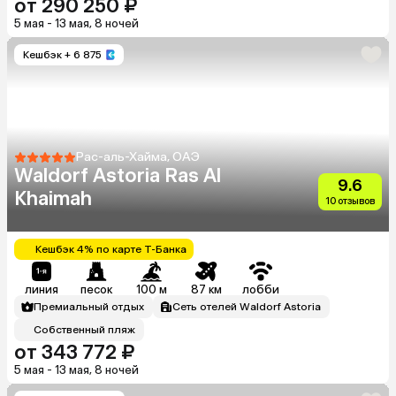
от 290 250 ₽
5 мая - 13 мая, 8 ночей
Кешбэк
+ 6 875
Рас-аль-Хайма, ОАЭ
Waldorf Astoria Ras Al
9.6
Khaimah
10 отзывов
Кешбэк 4% по карте Т-Банка
линия
песок
100 м
87 км
лобби
Премиальный отдых
Сеть отелей Waldorf Astoria
Собственный пляж
от 343 772 ₽
5 мая - 13 мая, 8 ночей