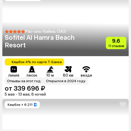
Рас-аль-Хайма, ОАЭ
Sofitel Al Hamra Beach
9.6
Resort
11 отзывов
Кешбэк 4% по карте Т-Банка
линия
песок
10 м
80 км
везде
Отзывы за этот год
Открылся в 2024 году
от 339 696 ₽
5 мая - 13 мая, 8 ночей
Кешбэк
+ 6 211