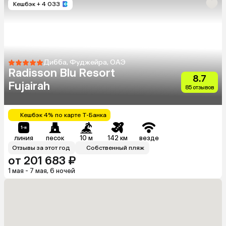
Кешбэк
+ 4 033
Дибба, Фуджейра, ОАЭ
Radisson Blu Resort
8.7
Fujairah
85 отзывов
Кешбэк 4% по карте Т-Банка
линия
песок
10 м
142 км
везде
Отзывы за этот год
Собственный пляж
от 201 683 ₽
1 мая - 7 мая, 6 ночей