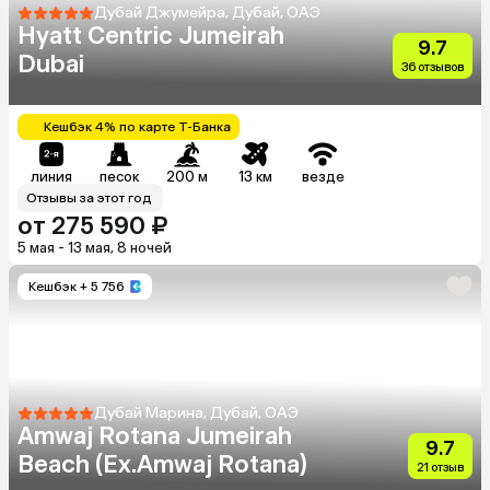
Дубай Джумейра, Дубай, ОАЭ
Hyatt Centric Jumeirah
9.7
Dubai
36 отзывов
Кешбэк 4% по карте Т-Банка
линия
песок
200 м
13 км
везде
Отзывы за этот год
от 275 590 ₽
5 мая - 13 мая, 8 ночей
Кешбэк
+ 5 756
Дубай Марина, Дубай, ОАЭ
Amwaj Rotana Jumeirah
9.7
Beach (Ex.Amwaj Rotana)
21 отзыв