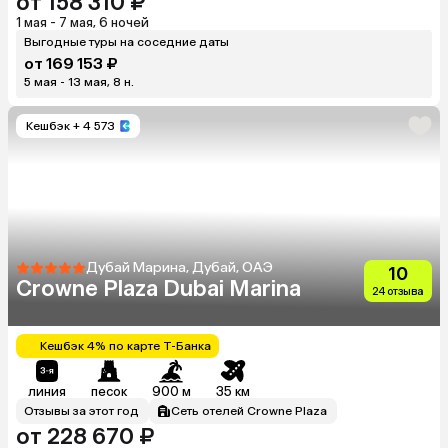
от 158 310 ₽
1 мая - 7 мая, 6 ночей
Выгодные туры на соседние даты
от 169 153 ₽
5 мая - 13 мая, 8 н.
Кешбэк
+ 4 573
Дубай Марина, Дубай, ОАЭ
10
Crowne Plaza Dubai Marina
24 отзыва
Кешбэк 4% по карте Т-Банка
линия
песок
900 м
35 км
Отзывы за этот год
Сеть отелей Crowne Plaza
от 228 670 ₽