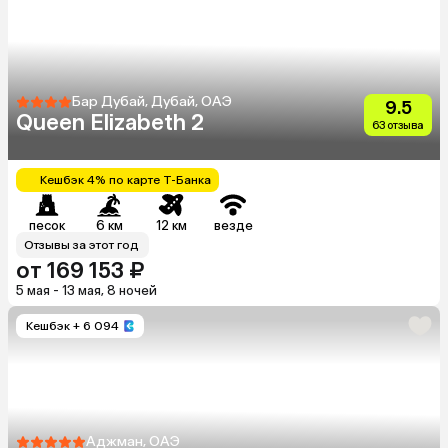
Бар Дубай, Дубай, ОАЭ
9.5
Queen Elizabeth 2
63 отзыва
Кешбэк 4% по карте Т-Банка
песок
6 км
12 км
везде
Отзывы за этот год
от 169 153 ₽
5 мая - 13 мая, 8 ночей
Кешбэк
+ 6 094
Аджман, ОАЭ