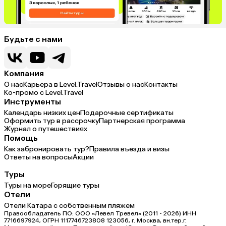
Будьте с нами
Компания
О нас
Карьера в Level.Travel
Отзывы о нас
Контакты
Ко-промо с Level.Travel
Инструменты
Календарь низких цен
Подарочные сертификаты
Оформить тур в рассрочку
Партнерская программа
Журнал о путешествиях
Помощь
Как забронировать тур?
Правила въезда и визы
Ответы на вопросы
Акции
Туры
Туры на море
Горящие туры
Отели
Отели Катара с собственным пляжем
Правообладатель ПО: ООО «Левел Тревел» (2011 - 2026) ИНН
7716697924, ОГРН 1117746723808 123056, г. Москва, вн.тер.г.