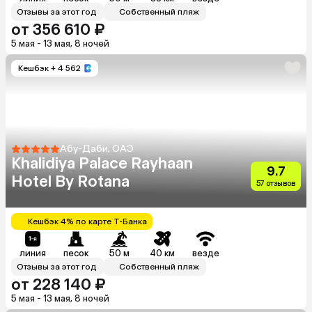
Отзывы за этот год
Собственный пляж
от 356 610 ₽
5 мая - 13 мая, 8 ночей
Кешбэк
+ 4 562
Абу-Даби, ОАЭ
Khalidiya Palace Rayhaan
9.7
Hotel By Rotana
57 отзывов
Кешбэк 4% по карте Т-Банка
линия
песок
50 м
40 км
везде
Отзывы за этот год
Собственный пляж
от 228 140 ₽
5 мая - 13 мая, 8 ночей