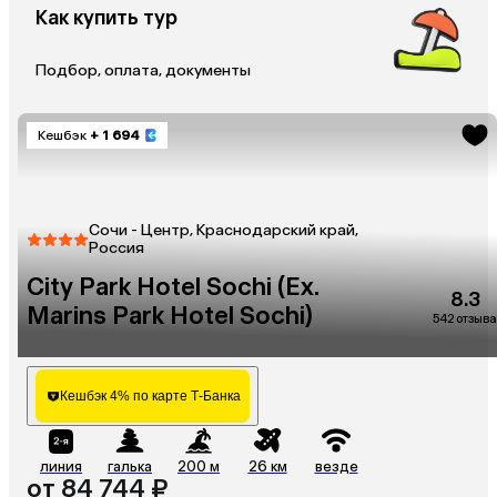
Как купить тур
Подбор, оплата, документы
Кешбэк
+ 1 694
Сочи - Центр, Краснодарский край,
Россия
City Park Hotel Sochi (Ex.
8.3
Marins Park Hotel Sochi)
542 отзыва
Кешбэк 4% по карте Т-Банка
линия
галька
200 м
26 км
везде
от 84 744 ₽