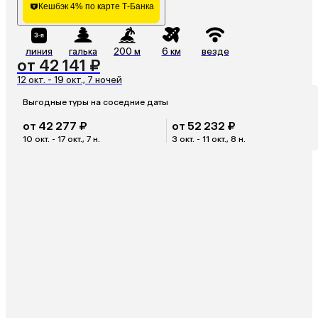
Кешбэк 4% по карте Т-Банка
линия
галька
200 м
6 км
везде
от 42 141 ₽
12 окт. - 19 окт., 7 ночей
Выгодные туры на соседние даты
от 42 277 ₽
от 52 232 ₽
10 окт. - 17 окт., 7 н.
3 окт. - 11 окт., 8 н.