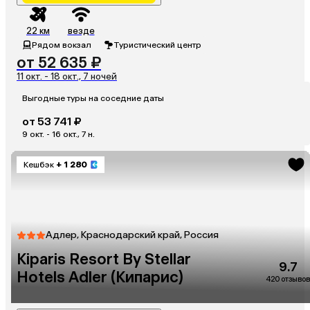
22 км
везде
Рядом вокзал
Туристический центр
от 52 635 ₽
11 окт. - 18 окт., 7 ночей
Выгодные туры на соседние даты
от 53 741 ₽
9 окт. - 16 окт., 7 н.
Кешбэк
+ 1 280
Адлер, Краснодарский край, Россия
Kiparis Resort By Stellar
9.7
Hotels Adler (Кипарис)
420 отзывов