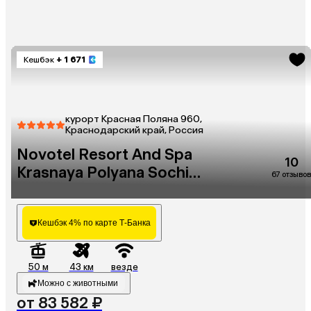
Кешбэк
+ 1 671
курорт Красная Поляна 960,
Краснодарский край, Россия
Novotel Resort And Spa
10
Krasnaya Polyana Sochi
67 отзывов
(Бывш. Горки Отель)
Кешбэк 4% по карте Т-Банка
50 м
43 км
везде
Можно с животными
от 83 582 ₽