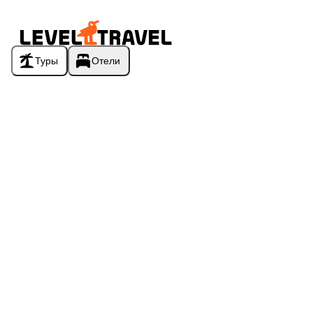
Туры
Отели