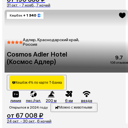
31 окт. - 7 нояб., 7 ночей
Кешбэк
+ 1 340
Адлер, Краснодарский край,
Россия
Cosmos Adler Hotel
9.7
(Космос Адлер)
106 отзывов
Кешбэк 4% по карте Т-Банка
линия
пес./гал.
200 м
6 км
везде
Открылся в 2024 году
Можно с животными
от 67 008 ₽
24 окт. - 30 окт., 6 ночей