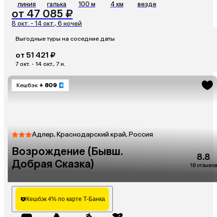
линия
галька
100 м
4 км
везде
от 47 085 ₽
8 окт. - 14 окт., 6 ночей
Выгодные туры на соседние даты
от 51 421 ₽
7 окт. - 14 окт., 7 н.
Кешбэк
+ 809
Адлер, Краснодарский край, Россия
Возрождение (Бывш.
8.8
Добрая Сказка)
18 отзывов
Кешбэк 4% по карте Т-Банка