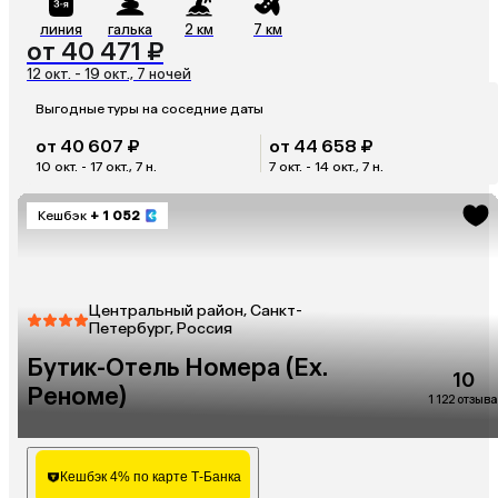
линия
галька
2 км
7 км
от 40 471 ₽
12 окт. - 19 окт., 7 ночей
Выгодные туры на соседние даты
от 40 607 ₽
от 44 658 ₽
10 окт. - 17 окт., 7 н.
7 окт. - 14 окт., 7 н.
Кешбэк
+ 1 052
Центральный район, Санкт-
Петербург, Россия
Бутик-Отель Номера (Ex.
10
Реноме)
1 122 отзыва
Кешбэк 4% по карте Т-Банка