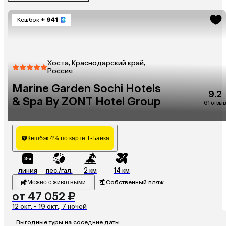
Кешбэк
+ 941
Хоста, Краснодарский край,
Россия
Marine Garden Sochi Hotels
9.2
& Spa By ZONT Hotel Group
61 отзыв
Кешбэк 4% по карте Т-Банка
линия
пес./гал.
2 км
14 км
Можно с животными
Собственный пляж
от 47 052 ₽
12 окт. - 19 окт., 7 ночей
Выгодные туры на соседние даты