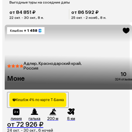
Выгодные туры на соседние даты
от 84 851 ₽
от 86 592 ₽
22 окт. - 30 окт., 8 н.
25 окт. - 2 нояб., 8 н.
Кешбэк
+ 1 458
Адлер, Краснодарский край,
Россия
10
Моне
324 отзыва
Кешбэк 4% по карте Т-Банка
линия
галька
200 м
8 км
от 72 926 ₽
24 окт. - 30 окт., 6 ночей