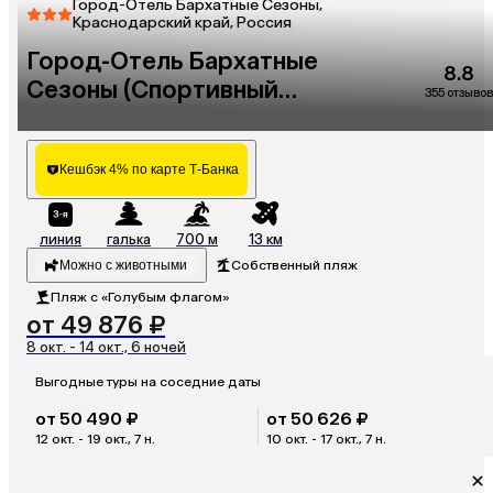
Город-Отель Бархатные Сезоны,
Краснодарский край, Россия
Город-Отель Бархатные
8.8
Сезоны (Спортивный
355 отзывов
Квартал)
Кешбэк 4% по карте Т-Банка
линия
галька
700 м
13 км
Можно с животными
Собственный пляж
Пляж с «Голубым флагом»
от 49 876 ₽
8 окт. - 14 окт., 6 ночей
Выгодные туры на соседние даты
от 50 490 ₽
от 50 626 ₽
12 окт. - 19 окт., 7 н.
10 окт. - 17 окт., 7 н.