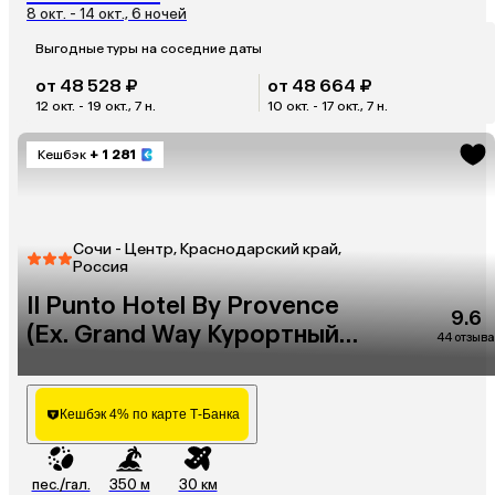
8 окт. - 14 окт., 6 ночей
Выгодные туры на соседние даты
от 48 528 ₽
от 48 664 ₽
12 окт. - 19 окт., 7 н.
10 окт. - 17 окт., 7 н.
Кешбэк
+ 1 281
Сочи - Центр, Краснодарский край,
Россия
Il Punto Hotel By Provence
9.6
(Ex. Grand Way Курортный
44 отзыва
Парк)
Кешбэк 4% по карте Т-Банка
пес./гал.
350 м
30 км