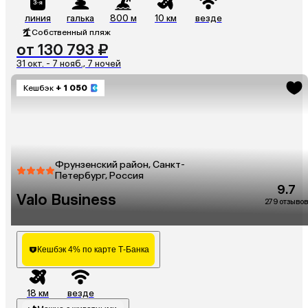
линия
галька
800 м
10 км
везде
Собственный пляж
от 130 793 ₽
31 окт. - 7 нояб., 7 ночей
Кешбэк
+ 1 050
Фрунзенский район, Санкт-
Петербург, Россия
9.7
Valo Business
279 отзывов
Кешбэк 4% по карте Т-Банка
18 км
везде