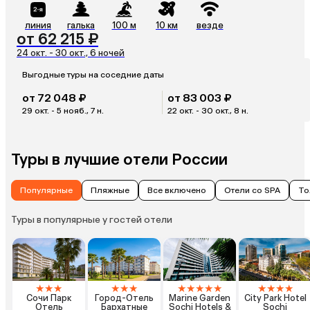
линия
галька
100 м
10 км
везде
от 62 215 ₽
24 окт. - 30 окт., 6 ночей
Выгодные туры на соседние даты
от 72 048 ₽
от 83 003 ₽
29 окт. - 5 нояб., 7 н.
22 окт. - 30 окт., 8 н.
Туры в лучшие отели России
Популярные
Пляжные
Все включено
Отели со SPA
То
Туры в популярные у гостей отели
★
★
★
★
★
★
★
★
★
★
★
★
★
★
★
Сочи Парк
Город-Отель
Marine Garden
City Park Hotel
Отель
Бархатные
Sochi Hotels &
Sochi