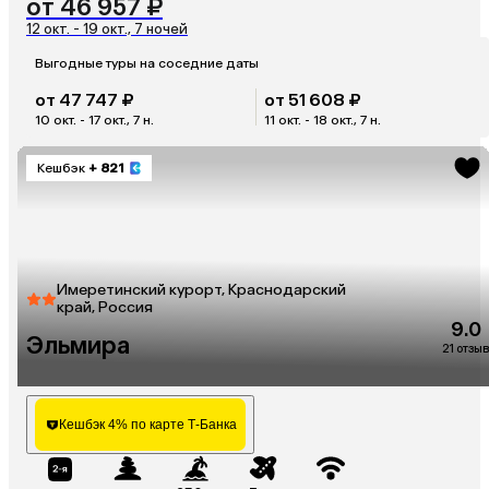
от 46 957 ₽
12 окт. - 19 окт., 7 ночей
Выгодные туры на соседние даты
от 47 747 ₽
от 51 608 ₽
10 окт. - 17 окт., 7 н.
11 окт. - 18 окт., 7 н.
Кешбэк
+ 821
Имеретинский курорт, Краснодарский
край, Россия
9.0
Эльмира
21 отзыв
Кешбэк 4% по карте Т-Банка