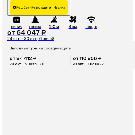
Кешбэк 4% по карте Т-Банка
линия
галька
150 м
4 км
везде
от 64 047 ₽
24 окт. - 30 окт., 6 ночей
Выгодные туры на соседние даты
от 84 412 ₽
от 110 856 ₽
29 окт. - 5 нояб., 7 н.
31 окт. - 7 нояб., 7 н.