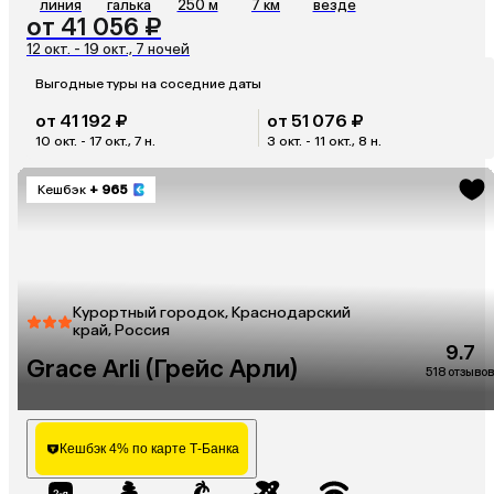
линия
галька
250 м
7 км
везде
от 41 056 ₽
12 окт. - 19 окт., 7 ночей
Выгодные туры на соседние даты
от 41 192 ₽
от 51 076 ₽
10 окт. - 17 окт., 7 н.
3 окт. - 11 окт., 8 н.
Кешбэк
+ 965
Курортный городок, Краснодарский
край, Россия
9.7
Grace Arli (Грейс Арли)
518 отзывов
Кешбэк 4% по карте Т-Банка