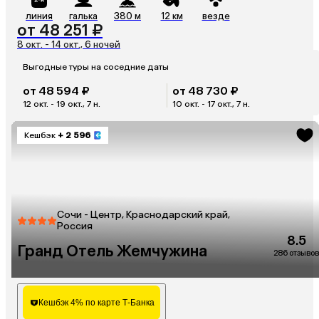
линия
галька
380 м
12 км
везде
от 48 251 ₽
8 окт. - 14 окт., 6 ночей
Выгодные туры на соседние даты
от 48 594 ₽
от 48 730 ₽
12 окт. - 19 окт., 7 н.
10 окт. - 17 окт., 7 н.
Кешбэк
+ 2 596
Сочи - Центр, Краснодарский край,
Россия
8.5
Гранд Отель Жемчужина
286 отзывов
Кешбэк 4% по карте Т-Банка