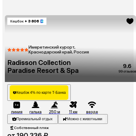
Кешбэк
+ 3 806
Имеретинский курорт,
Краснодарский край, Россия
Radisson Collection
9.6
Paradise Resort & Spa
99 отзывов
Кешбэк 4% по карте Т-Банка
линия
галька
250 м
11 км
везде
Премиальный отдых
Можно с животными
Собственный пляж
от 190 336 ₽