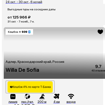
24 окт. - 30 окт., 6 ночей
Выгодные туры на соседние даты
от 125 966 ₽
31 окт. - 7 нояб., 7 н.
Кешбэк
+ 939
Адлер, Краснодарский край, Россия
9.7
Willa De Sofia
40 отзывов
Кешбэк 4% по карте Т-Банка
линия
пес./гал.
200 м
4 км
везде