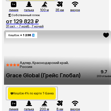
линия
галька
100 м
35 км
везде
Собственный пляж
от 129 823 ₽
31 окт. - 7 нояб., 7 ночей
Кешбэк
+ 1 236
Адлер, Краснодарский край,
Россия
9.7
Grace Global (Грейс Глобал)
203 отзыва
Кешбэк 4% по карте Т-Банка
линия
галька
200 м
8 км
везде