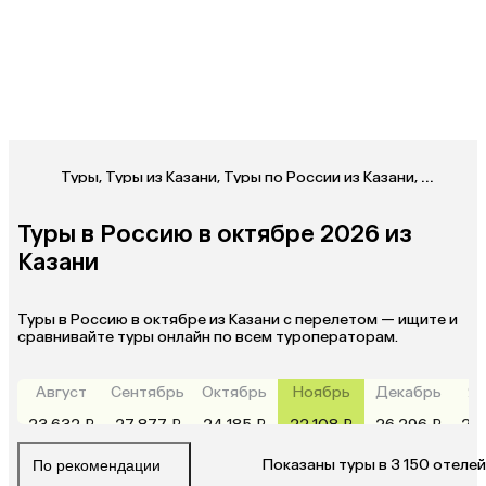
Туры
,
Туры из Казани
,
Туры по России из Казани
,
Туры в Р
Туры в Россию в октябре 2026 из
Казани
Туры в Россию в октябре из Казани с перелетом — ищите и
сравнивайте туры онлайн по всем туроператорам.
Август
Сентябрь
Октябрь
Ноябрь
Декабрь
Ян
23 632 ₽
27 877 ₽
24 185 ₽
22 108 ₽
26 296 ₽
28
Показаны туры в 3 150 отелей
По рекомендации