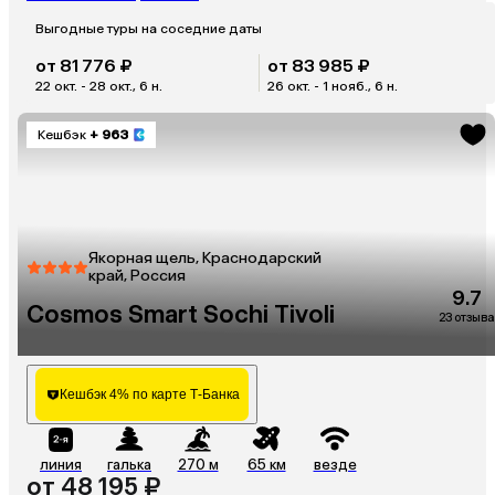
Выгодные туры на соседние даты
от 81 776 ₽
от 83 985 ₽
22 окт. - 28 окт., 6 н.
26 окт. - 1 нояб., 6 н.
Кешбэк
+ 963
Якорная щель, Краснодарский
край, Россия
9.7
Cosmos Smart Sochi Tivoli
23 отзыва
Кешбэк 4% по карте Т-Банка
линия
галька
270 м
65 км
везде
от 48 195 ₽