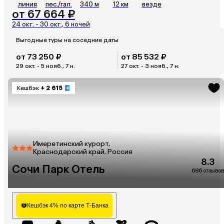
линия
пес./гал.
340 м
12 км
везде
от 67 664 ₽
24 окт. - 30 окт., 6 ночей
Выгодные туры на соседние даты
от 73 250 ₽
от 85 532 ₽
29 окт. - 5 нояб., 7 н.
27 окт. - 3 нояб., 7 н.
Кешбэк
+ 2 615
Имеретинский курорт,
Краснодарский край, Россия
8.3
Сочи Парк Отель
686 отзывов
Кешбэк 4% по карте Т-Банка