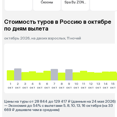
Сезоны
Spa By ZONT
Hotel Group
Стоимость туров в Россию в октябре
по дням вылета
октябрь 2026, на двоих взрослых, 11 ночей
1
2
3
4
5
6
7
8
9
10
11
12
13
14
15
окт
окт
окт
окт
окт
окт
окт
окт
окт
окт
окт
окт
окт
окт
окт
Цены на туры от 28 844 до 129 417 ₽ (данные на 24 мая 2026)
— Экономия до 54% с вылетами 5, 8, 10, 13, 16 октября (на 33
669 ₽ дешевле чем в среднем)