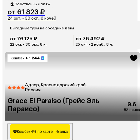
Собственный пляж
от 61 823 ₽
24 окт. - 30 окт., 6 ночей
Выгодные туры на соседние даты
от 76 125 ₽
от 76 492 ₽
22 окт. - 30 окт., 8 н.
25 окт. - 2 нояб., 8 н.
Кешбэк
+ 1 244
Адлер, Краснодарский край,
Россия
Grace El Paraiso (Грейс Эль
9.6
Параисо)
82 отзыва
Кешбэк 4% по карте Т-Банка