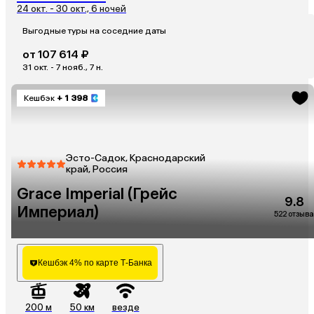
24 окт. - 30 окт., 6 ночей
Выгодные туры на соседние даты
от 107 614 ₽
31 окт. - 7 нояб., 7 н.
Кешбэк
+ 1 398
Эсто-Садок, Краснодарский
край, Россия
Grace Imperial (Грейс
9.8
Империал)
522 отзыва
Кешбэк 4% по карте Т-Банка
200 м
50 км
везде