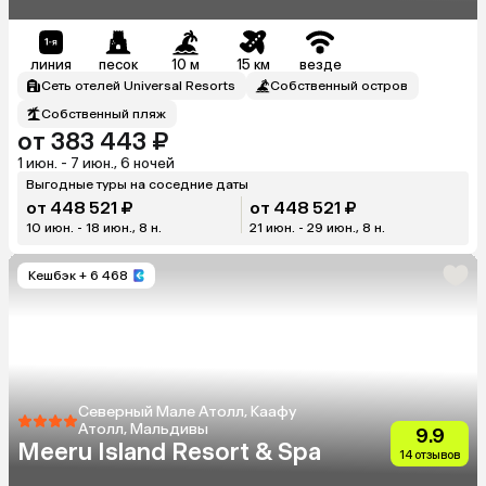
линия
песок
10 м
15 км
везде
Сеть отелей Universal Resorts
Собственный остров
Собственный пляж
от 383 443 ₽
1 июн. - 7 июн., 6 ночей
Выгодные туры на соседние даты
от 448 521 ₽
от 448 521 ₽
10 июн. - 18 июн., 8 н.
21 июн. - 29 июн., 8 н.
Кешбэк
+ 6 468
Северный Мале Атолл, Каафу
Атолл, Мальдивы
9.9
Meeru Island Resort & Spa
14 отзывов