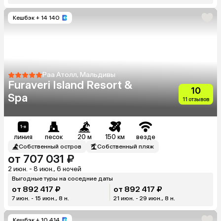
Кешбэк
+ 14 140
Раа Атолл, Мальдивы
Furaveri Island Resort &
10
Spa
11 отзывов
линия
песок
20 м
150 км
везде
Собственный остров
Собственный пляж
от 707 031 ₽
2 июн. - 8 июн., 6 ночей
Выгодные туры на соседние даты
от 892 417 ₽
от 892 417 ₽
7 июн. - 15 июн., 8 н.
21 июн. - 29 июн., 8 н.
Кешбэк
+ 10 414