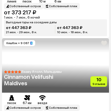
линия
песок
10 м
6 км
Собственный остров
Собственный пляж
от 373 217 ₽
1 июн. - 7 июн., 6 ночей
Выгодные туры на соседние даты
от 447 363 ₽
от 447 363 ₽
21 июн. - 29 июн., 8 н.
10 июн. - 18 июн., 8 н.
Кешбэк
+ 9 087
Вааву Атолл, Мальдивы
Cinnamon Velifushi
10
Maldives
9 отзывов
песок
67 км
везде
Собственный остров
Собственный пляж