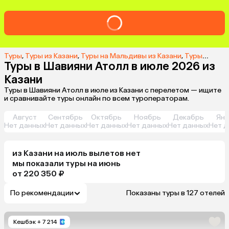
Туры
,
Туры из Казани
,
Туры на Мальдивы из Казани
,
Туры в Шавияни Атолл из Казани
Туры в Шавияни Атолл в июле 2026 из
Казани
Туры в Шавияни Атолл в июле из Казани с перелетом — ищите
и сравнивайте туры онлайн по всем туроператорам.
Август
Сентябрь
Октябрь
Ноябрь
Декабрь
Янв
Нет данных
Нет данных
Нет данных
Нет данных
Нет данных
Нет д
из
Казани
на июль
вылетов нет
мы показали туры
на
июнь
от 220 350 ₽
По рекомендации
Показаны туры в 127 отелей
Кешбэк
+ 7 214