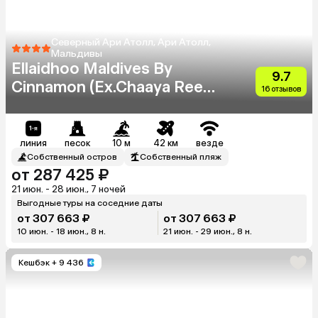
Северный Ари Атолл, Ари Атолл,
Мальдивы
Ellaidhoo Maldives By
9.7
Cinnamon (Ex.Chaaya Reef
16 отзывов
Ellaidhoo)
линия
песок
10 м
42 км
везде
Собственный остров
Собственный пляж
от 287 425 ₽
21 июн. - 28 июн., 7 ночей
Выгодные туры на соседние даты
от 307 663 ₽
от 307 663 ₽
10 июн. - 18 июн., 8 н.
21 июн. - 29 июн., 8 н.
Кешбэк
+ 9 436