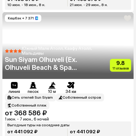
10 июн. - 18 июн., 8 н.
21 июн. - 29 июн., 8 н.
Кешбэк
+ 7 371
Южный Мале Атолл, Каафу Атолл,
Мальдивы
Sun Siyam Olhuveli (Ex.
9.8
Olhuveli Beach & Spa
11 отзывов
Resort)
линия
песок
10 м
34 км
Сеть отелей Sun Siyam
Собственный остров
Собственный пляж
от 368 586 ₽
1 июн. - 7 июн., 6 ночей
Выгодные туры на соседние даты
от 441 092 ₽
от 441 092 ₽