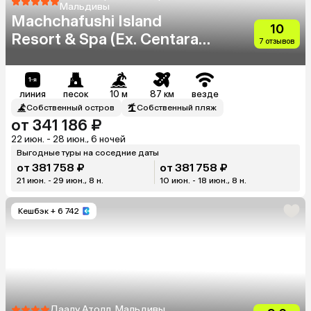
Мальдивы
Machchafushi Island
10
Resort & Spa (Ex. Centara
7 отзывов
Grand Island Resort & Spa
Maldives)
линия
песок
10 м
87 км
везде
Собственный остров
Собственный пляж
от 341 186 ₽
22 июн. - 28 июн., 6 ночей
Выгодные туры на соседние даты
от 381 758 ₽
от 381 758 ₽
21 июн. - 29 июн., 8 н.
10 июн. - 18 июн., 8 н.
Кешбэк
+ 6 742
Даалу Атолл, Мальдивы