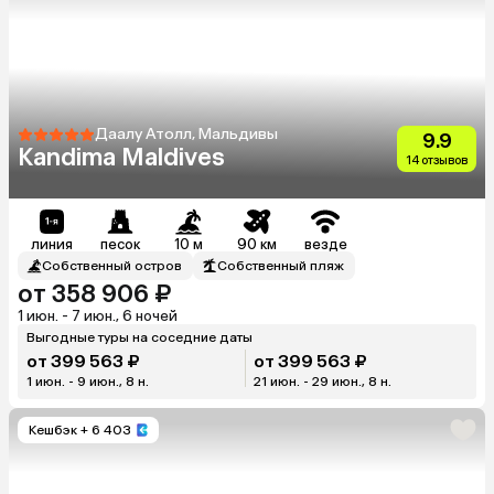
Даалу Атолл, Мальдивы
9.9
Kandima Maldives
14 отзывов
линия
песок
10 м
90 км
везде
Собственный остров
Собственный пляж
от 358 906 ₽
1 июн. - 7 июн., 6 ночей
Выгодные туры на соседние даты
от 399 563 ₽
от 399 563 ₽
1 июн. - 9 июн., 8 н.
21 июн. - 29 июн., 8 н.
Кешбэк
+ 6 403