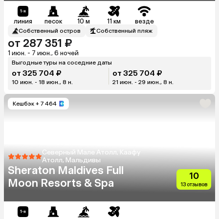
линия
песок
10 м
11 км
везде
Собственный остров
Собственный пляж
от 287 351 ₽
1 июн. - 7 июн., 6 ночей
Выгодные туры на соседние даты
от 325 704 ₽
от 325 704 ₽
10 июн. - 18 июн., 8 н.
21 июн. - 29 июн., 8 н.
Кешбэк
+ 7 464
Северный Мале Атолл, Каафу
Атолл, Мальдивы
Sheraton Maldives Full
10
Moon Resorts & Spa
13 отзывов