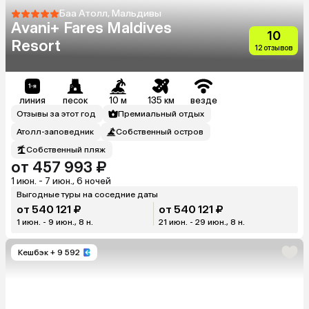
Баа Атолл, Мальдивы
Avani+ Fares Maldives
10
Resort
12 отзывов
линия
песок
10 м
135 км
везде
Отзывы за этот год
Премиальный отдых
Атолл-заповедник
Собственный остров
Собственный пляж
от 457 993 ₽
1 июн. - 7 июн., 6 ночей
Выгодные туры на соседние даты
от 540 121 ₽
от 540 121 ₽
1 июн. - 9 июн., 8 н.
21 июн. - 29 июн., 8 н.
Кешбэк
+ 9 592