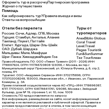
Оформить тур в рассрочку
Партнерская программа
Журнал о путешествиях
Помощь
Как забронировать тур?
Правила въезда и визы
Ответы на вопросы
Акции
Отели без перелета
Туры от
туроператоров
Россия:
Сочи,
Адлер,
СПб,
Москва
Турция:
Стамбул,
Анталья,
Алания
Anex
Biblio Globus
Таиланд:
Пхукет,
Паттайя
Coral Travel
Египет:
Хургада,
Шарм-Эль-Шейх
Level.Travel
ОАЭ:
Дубай,
Шарджа
Pegas Touristik
Мальдивы:
Мале,
Маафуши
Fun&Sun
Sunmar
Шри-Ланка:
Хиккадува
Индия:
Гоа
Tez Tour
Алеан
Правообладатель ПО: ООО «Левел Тревел» (2011 - 2026) ИНН
7716697924, ОГРН 1117746723808 123056, г. Москва, вн.тер.г.
Муниципальный округ Пресненский, ул. Юлиуса Фучика, д.6, стр.2,
помещ.6Ч
Турагент: ООО «Академия Сервиса» ИНН 3702175896, ОГРН
1173702008248, 153000, Ивановская обл., г. Иваново, ул. Парижской
Коммуны, д. ЗА
Прием платежей осуществляется через АО «ПРЦ» ИНН 7718696387,
КПП 771701001, ОГРН 1087746411741, 129085, Москва г, Звёздный
бульвар, дом № 19, строение 1, эт. 10, пом. 1009
Стоимость ПО предоставляется по запросу
Вся информация, размещённая на сайте, носит информационный
характер и не является рекламой и публичной офертой. Правила и
условия предоставления услуг в отелях, в том числе концепция