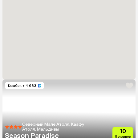
Кешбэк
+ 4 633
Северный Мале Атолл, Каафу
Атолл, Мальдивы
10
Season Paradise
9 отзывов