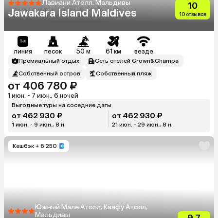
Лавиани Атолл, Мальдивы
10
Jawakara Island Maldives
10 отзывов
линия
песок
50 м
61 км
везде
Премиальный отдых
Сеть отелей Crown&Champa
Собственный остров
Собственный пляж
от 406 780 ₽
1 июн. - 7 июн., 6 ночей
Выгодные туры на соседние даты
от 462 930 ₽
от 462 930 ₽
1 июн. - 9 июн., 8 н.
21 июн. - 29 июн., 8 н.
Кешбэк
+ 6 250
Южный Мале Атолл, Каафу Атолл,
Мальдивы
9.7