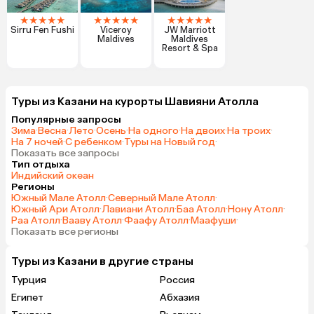
★
★
★
★
★
★
★
★
★
★
★
★
★
★
★
Sirru Fen Fushi
Viceroy
JW Marriott
Maldives
Maldives
Resort & Spa
Туры из Казани на курорты Шавияни Атолла
Популярные запросы
Зима
·
Весна
·
Лето
·
Осень
·
На одного
·
На двоих
·
На троих
·
На 7 ночей
·
С ребенком
·
Туры на Новый год
·
Показать все запросы
Тип отдыха
Индийский океан
Регионы
Южный Мале Атолл
·
Северный Мале Атолл
·
Южный Ари Атолл
·
Лавиани Атолл
·
Баа Атолл
·
Нону Атолл
·
Раа Атолл
·
Вааву Атолл
·
Фаафу Атолл
·
Маафуши
·
Показать все регионы
Туры из Казани в другие страны
Турция
Россия
Египет
Абхазия