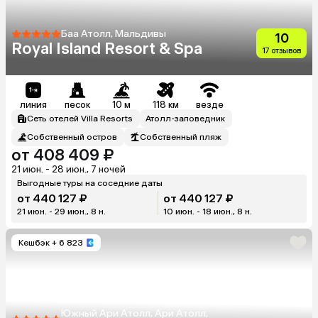
Баа Атолл, Мальдивы
10
Royal Island Resort & Spa
17 отзывов
линия
песок
10 м
118 км
везде
Сеть отелей Villa Resorts
Атолл-заповедник
Собственный остров
Собственный пляж
от 408 409 ₽
21 июн. - 28 июн., 7 ночей
Выгодные туры на соседние даты
от 440 127 ₽
от 440 127 ₽
21 июн. - 29 июн., 8 н.
10 июн. - 18 июн., 8 н.
Кешбэк
+ 6 823
Южный Ари Атолл, Ари Атолл,