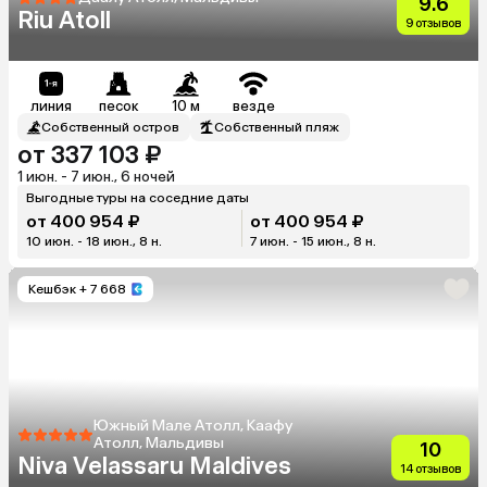
9.6
Riu Atoll
9 отзывов
линия
песок
10 м
везде
Собственный остров
Собственный пляж
от 337 103 ₽
1 июн. - 7 июн., 6 ночей
Выгодные туры на соседние даты
от 400 954 ₽
от 400 954 ₽
10 июн. - 18 июн., 8 н.
7 июн. - 15 июн., 8 н.
Кешбэк
+ 7 668
Южный Мале Атолл, Каафу
Атолл, Мальдивы
10
Niva Velassaru Maldives
14 отзывов