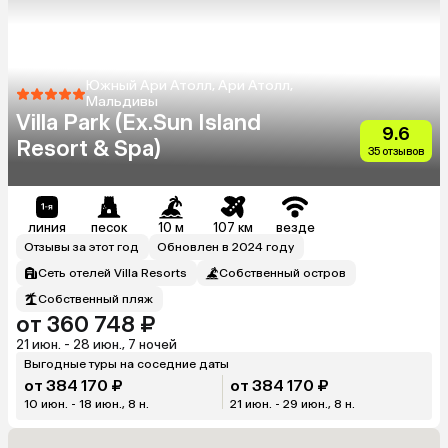
Южный Ари Атолл, Ари Атолл,
Мальдивы
Villa Park (Ex.Sun Island
9.6
Resort & Spa)
35 отзывов
линия
песок
10 м
107 км
везде
Отзывы за этот год
Обновлен в 2024 году
Сеть отелей Villa Resorts
Собственный остров
Собственный пляж
от 360 748 ₽
21 июн. - 28 июн., 7 ночей
Выгодные туры на соседние даты
от 384 170 ₽
от 384 170 ₽
10 июн. - 18 июн., 8 н.
21 июн. - 29 июн., 8 н.