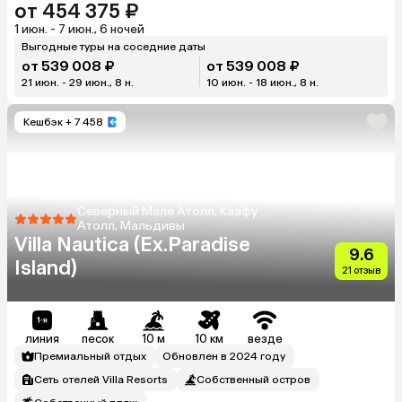
от 454 375 ₽
1 июн. - 7 июн., 6 ночей
Выгодные туры на соседние даты
от 539 008 ₽
от 539 008 ₽
21 июн. - 29 июн., 8 н.
10 июн. - 18 июн., 8 н.
Кешбэк
+ 7 458
Северный Мале Атолл, Каафу
Атолл, Мальдивы
Villa Nautica (Ex.Paradise
9.6
Island)
21 отзыв
линия
песок
10 м
10 км
везде
Премиальный отдых
Обновлен в 2024 году
Сеть отелей Villa Resorts
Собственный остров