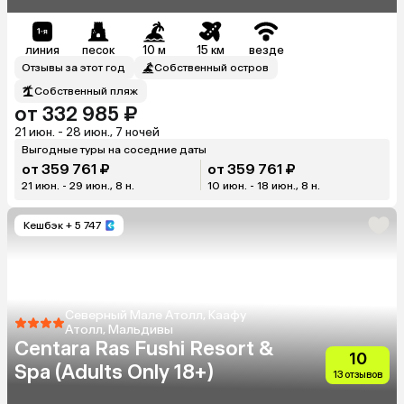
Dhonveli)
линия
песок
10 м
15 км
везде
Отзывы за этот год
Собственный остров
Собственный пляж
от 332 985 ₽
21 июн. - 28 июн., 7 ночей
Выгодные туры на соседние даты
от 359 761 ₽
от 359 761 ₽
21 июн. - 29 июн., 8 н.
10 июн. - 18 июн., 8 н.
Кешбэк
+ 5 747
Северный Мале Атолл, Каафу
Атолл, Мальдивы
Centara Ras Fushi Resort &
10
Spa (Adults Only 18+)
13 отзывов