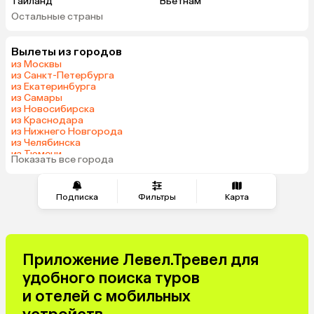
Таиланд
Вьетнам
Остальные страны
ОАЭ
Мальдивы
Грузия
Беларусь
Вылеты из городов
Армения
Шри-Ланка
из Москвы
Казахстан
Азербайджан
из Санкт-Петербурга
из Екатеринбурга
Узбекистан
Индия
из Самары
Сербия
Катар
из Новосибирска
из Краснодара
Киргизия
Гонконг
из Нижнего Новгорода
Саудовская Аравия
Таджикистан
из Челябинска
из Тюмени
Венгрия
Показать все города
из Минеральных Вод
Подписка
Фильтры
Карта
Приложение Левел.Тревел для
удобного поиска туров
и отелей с мобильных