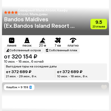
Северный Мале Атолл, Каафу
Атолл, Мальдивы
Bandos Maldives
9.5
(Ex.Bandos Island Resort &
23 отзыва
Spa)
линия
песок
20 м
7 км
платно
Собственный остров
Собственный пляж
от 320 154 ₽
10 июн. - 16 июн., 6 ночей
Выгодные туры на соседние даты
от 372 689 ₽
от 372 689 ₽
21 июн. - 29 июн., 8 н.
10 июн. - 18 июн., 8 н.
Кешбэк
+ 9 159