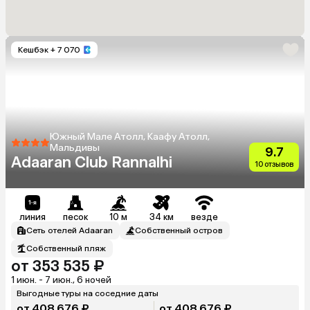
Кешбэк
+ 7 070
Южный Мале Атолл, Каафу Атолл,
Мальдивы
9.7
Adaaran Club Rannalhi
10 отзывов
линия
песок
10 м
34 км
везде
Сеть отелей Adaaran
Собственный остров
Собственный пляж
от 353 535 ₽
1 июн. - 7 июн., 6 ночей
Выгодные туры на соседние даты
от 408 676 ₽
от 408 676 ₽