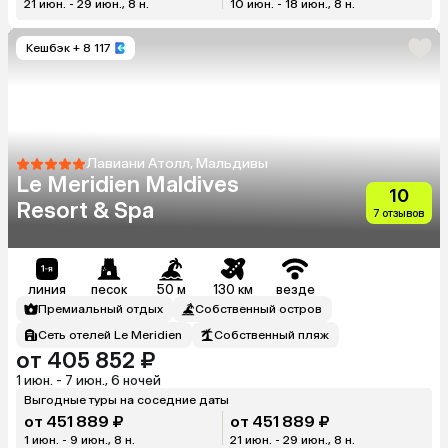
21 июн. - 29 июн., 8 н.
10 июн. - 18 июн., 8 н.
Кешбэк
+ 8 117
Лавиани Атолл, Мальдивы
Le Meridien Maldives
10
Resort & Spa
7 отзывов
линия
песок
50 м
130 км
везде
Премиальный отдых
Собственный остров
Сеть отелей Le Meridien
Собственный пляж
от 405 852 ₽
1 июн. - 7 июн., 6 ночей
Выгодные туры на соседние даты
от 451 889 ₽
от 451 889 ₽
1 июн. - 9 июн., 8 н.
21 июн. - 29 июн., 8 н.