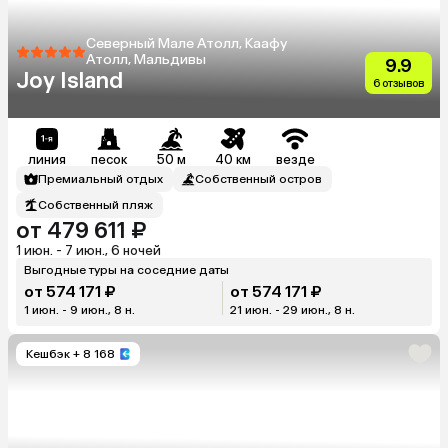
Северный Мале Атолл, Каафу
Атолл, Мальдивы
9.9
Joy Island
6 отзывов
линия
песок
50 м
40 км
везде
Премиальный отдых
Собственный остров
Собственный пляж
от 479 611 ₽
1 июн. - 7 июн., 6 ночей
Выгодные туры на соседние даты
от 574 171 ₽
от 574 171 ₽
1 июн. - 9 июн., 8 н.
21 июн. - 29 июн., 8 н.
Кешбэк
+ 8 168