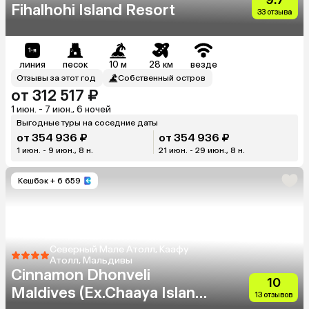
Fihalhohi Island Resort
33 отзыва
линия
песок
10 м
28 км
везде
Отзывы за этот год
Собственный остров
от 312 517 ₽
1 июн. - 7 июн., 6 ночей
Выгодные туры на соседние даты
от 354 936 ₽
от 354 936 ₽
1 июн. - 9 июн., 8 н.
21 июн. - 29 июн., 8 н.
Кешбэк
+ 6 659
Северный Мале Атолл, Каафу
Атолл, Мальдивы
Cinnamon Dhonveli
10
Maldives (Ex.Chaaya Island
13 отзывов