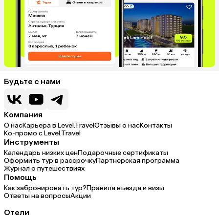
Будьте с нами
Компания
О нас
Карьера в Level.Travel
Отзывы о нас
Контакты
Ко-промо с Level.Travel
Инструменты
Календарь низких цен
Подарочные сертификаты
Оформить тур в рассрочку
Партнерская программа
Журнал о путешествиях
Помощь
Как забронировать тур?
Правила въезда и визы
Ответы на вопросы
Акции
Отели