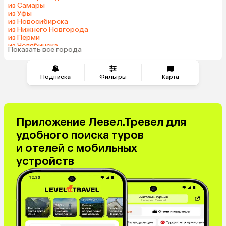
из Самары
из Уфы
из Новосибирска
из Нижнего Новгорода
из Перми
из Челябинска
Показать все города
из Омска
Подписка
Фильтры
Карта
Приложение Левел.Тревел для
удобного поиска туров
и отелей с мобильных
устройств