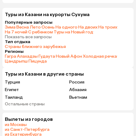
Туры из Казани на курорты Сухума
Популярные запросы
Зима
·
Весна
·
Лето
·
Осень
·
На одного
·
На двоих
·
На троих
·
На 7 ночей
·
С ребенком
·
Туры на Новый год
·
Показать все запросы
Тип отдыха
Страны ближнего зарубежья
Регионы
Гагра
·
Алахадзы
·
Гудаута
·
Новый Афон
·
Холодная речка
·
Цандрыпш
·
Пицунда
Туры из Казани в другие страны
Турция
Россия
Египет
Абхазия
Таиланд
Вьетнам
Остальные страны
ОАЭ
Мальдивы
Шри-Ланка
Индия
Вылеты из городов
Гонконг
Саудовская Аравия
из Москвы
из Санкт-Петербурга
из Екатеринбурга