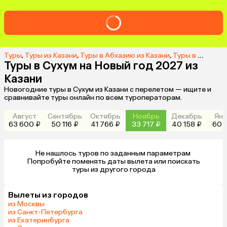
Туры
,
Туры из Казани
,
Туры в Абхазию из Казани
,
Туры в Сухум из Казани
Туры в Сухум на Новый год 2027 из
Казани
Новогодние туры в Сухум из Казани с перелетом — ищите и
сравнивайте туры онлайн по всем туроператорам.
Август
Сентябрь
Октябрь
Ноябрь
Декабрь
Янв
63 600 ₽
50 116 ₽
41 766 ₽
33 717 ₽
40 158 ₽
60 6
Не нашлось туров по заданным параметрам 

 Попробуйте поменять даты вылета или поискать 
туры из другого города
Вылеты из городов
из Москвы
из Санкт-Петербурга
из Екатеринбурга