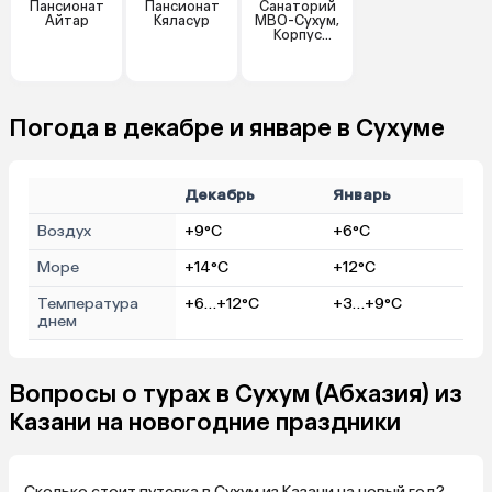
Пансионат
Пансионат
Санаторий
Айтар
Кяласур
МВО-Сухум,
Корпус
"Генеральский
"
Погода в декабре и январе в Сухуме
Декабрь
Январь
Воздух
+9°C
+6°C
Море
+14°C
+12°C
Температура
+6…+12°C
+3…+9°C
днем
Вопросы о турах в Сухум (Абхазия) из
Казани на новогодние праздники
Сколько стоит путевка в Сухум из Казани на новый год?