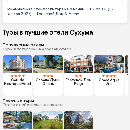
Минимальная стоимость тура на 8 ночей — 87 853 ₽ (07
января 2027) — Гостевой Дом A-Home
Туры в лучшие отели Сухума
Популярные отели
Туры в популярные у гостей отели
★
★
★
★
★
★
★
★
★
★
★
★
★
Г
Garuda
Страна Души
Гостевой Дом
Grace Aqua
Boutique Hotel
Отель
Рудо
Villa
Пляжные туры
Отели с собственным пляжем