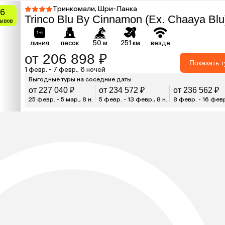
Тринкомали, Шри-Ланка
.6
Trinco Blu By Cinnamon (Ex. Chaaya Blu
зывов
линия
песок
50 м
251 км
везде
от 206 898 ₽
Показать 
1 февр. - 7 февр., 6 ночей
Выгодные туры на соседние даты
от 227 040 ₽
от 234 572 ₽
от 236 562 ₽
25 февр. - 5 мар., 8 н.
5 февр. - 13 февр., 8 н.
8 февр. - 16 февр.