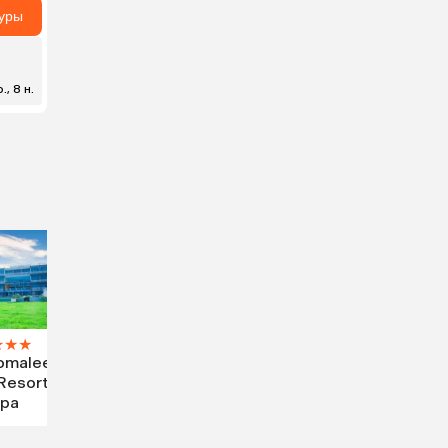
туры
., 8 н.
★
★
★
omalee
Resort &
pa