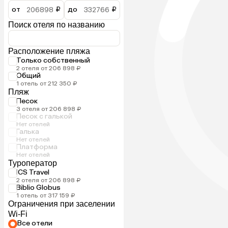
от
₽
до
₽
Поиск отеля по названию
Расположение пляжа
Только собственный
2 отеля от 206 898 ₽
Общий
1 отель от 212 350 ₽
Пляж
Песок
3 отеля от 206 898 ₽
Песок с галькой
Нет отелей
Галька
Нет отелей
Платформа
Нет отелей
Туроператор
ICS Travel
2 отеля от 206 898 ₽
Biblio Globus
1 отель от 317 159 ₽
Ограничения при заселении
Wi-Fi
Все отели