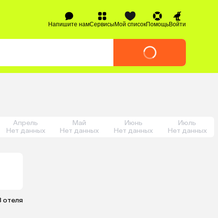
Напишите нам
Сервисы
Мой список
Помощь
Войти
Апрель
Май
Июнь
Июль
Нет данных
Нет данных
Нет данных
Нет данных
3 отеля