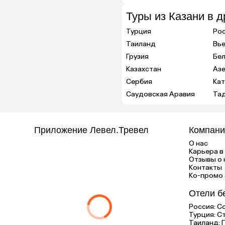
Туры из Казани в д
Турция
Ро
Таиланд
Вь
Грузия
Бе
Казахстан
Аз
Сербия
Ка
Саудовская Аравия
Та
Приложение Левел.Тревел
Компани
О нас
Карьера в 
Отзывы о 
Контакты
Ко-промо с
Отели б
Россия:
С
Турция:
С
Таиланд: