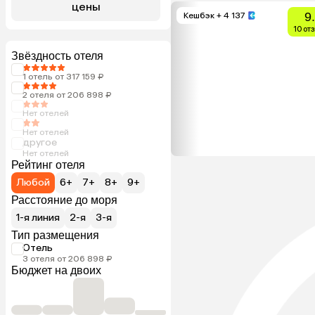
цены
9
Кешбэк
+ 4 137
10 от
Звёздность отеля
1 отель от 317 159 ₽
2 отеля от 206 898 ₽
Нет отелей
Нет отелей
другое
Нет отелей
Рейтинг отеля
Любой
6+
7+
8+
9+
Расстояние до моря
1-я линия
2-я
3-я
Тип размещения
Отель
3 отеля от 206 898 ₽
Бюджет на двоих