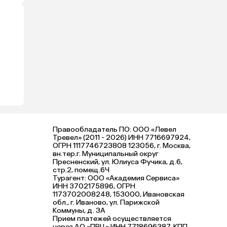
Правообладатель ПО: ООО «Левел
Тревел» (2011 - 2026) ИНН 7716697924,
ОГРН 1117746723808 123056, г. Москва,
вн.тер.г. Муниципальный округ
Пресненский, ул. Юлиуса Фучика, д.6,
стр.2, помещ.6Ч
Турагент: ООО «Академия Сервиса»
ИНН 3702175896, ОГРН
1173702008248, 153000, Ивановская
обл., г. Иваново, ул. Парижской
Коммуны, д. ЗА
Прием платежей осуществляется
через АО «ПРЦ» ИНН 7718696387, КПП