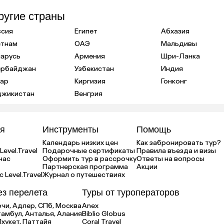
ругие страны
ссия
Египет
Абхазия
етнам
ОАЭ
Мальдивы
ларусь
Армения
Шри-Ланка
ербайджан
Узбекистан
Индия
тар
Киргизия
Гонконг
джикистан
Венгрия
я
Инструменты
Помощь
Календарь низких цен
Как забронировать тур?
Level.Travel
Подарочные сертификаты
Правила въезда и визы
нас
Оформить тур в рассрочку
Ответы на вопросы
Партнерская программа
Акции
 Level.Travel
Журнал о путешествиях
ез перелета
Туры от туроператоров
очи,
Адлер,
СПб,
Москва
Anex
тамбул,
Анталья,
Алания
Biblio Globus
Пхукет,
Паттайя
Coral Travel