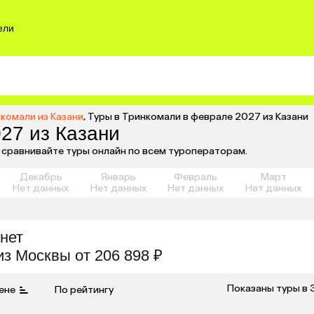
ели
комали из Казани
,
Туры в Тринкомали в феврале 2027 из Казани
27 из Казани
и сравнивайте туры онлайн по всем туроператорам.
Декабрь
Январь
Февраль
Март
Нет данных
Нет данных
Нет данных
Нет данных
нет
из
Москвы
от 206 898 ₽
Показаны туры в 
ене
По рейтингу