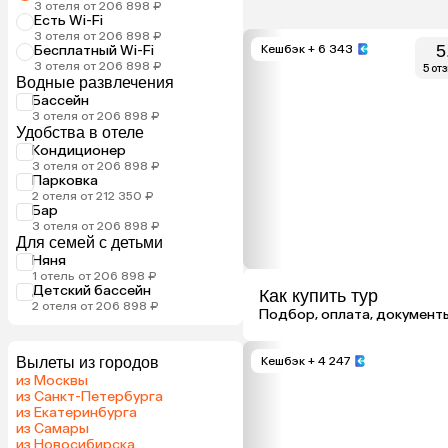
3 отеля от 206 898 ₽
Есть Wi-Fi
3 отеля от 206 898 ₽
5
Бесплатный Wi-Fi
Кешбэк
+ 6 343
3 отеля от 206 898 ₽
5 от
Водные развлечения
Бассейн
3 отеля от 206 898 ₽
Удобства в отеле
Кондиционер
3 отеля от 206 898 ₽
Парковка
2 отеля от 212 350 ₽
Бар
3 отеля от 206 898 ₽
Для семей с детьми
Няня
1 отель от 206 898 ₽
Детский бассейн
Как купить тур
2 отеля от 206 898 ₽
Подбор, оплата, документ
Вылеты из городов
Кешбэк
+ 4 247
из Москвы
из Санкт-Петербурга
из Екатеринбурга
из Самары
из Новосибирска