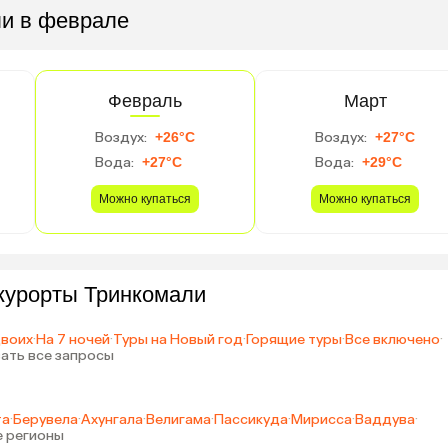
ли в феврале
Февраль
Март
Воздух:
+26°C
Воздух:
+27°C
Вода:
+27°C
Вода:
+29°C
Можно купаться
Можно купаться
 курорты Тринкомали
двоих
·
На 7 ночей
·
Туры на Новый год
·
Горящие туры
·
Все включено
·
ать все запросы
та
·
Берувела
·
Ахунгала
·
Велигама
·
Пассикуда
·
Мирисса
·
Ваддува
·
е регионы