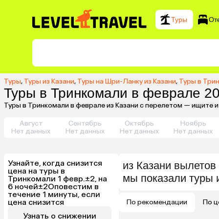
Туры
От
Туры
,
Туры из Казани
,
Туры на Шри-Ланку из Казани
,
Туры в Трин
Туры в Тринкомали в феврале 20
Туры в Тринкомали в феврале из Казани с перелетом — ищите 
Август
Сентябрь
Октябрь
Ноябрь
Нет данных
Нет данных
Нет данных
Нет данных
Узнайте, когда снизится
из
Казани
вылетов 
цена на туры в
мы показали туры
Тринкомали 1 февр.±2, на
6 ночей±2
Оповестим в
течение 1 минуты, если
цена снизится
По рекомендации
По ц
Узнать о снижении