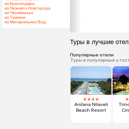
из Краснодара
из Нижнего Новгорода
из Челябинска
из Тюмени
из Минеральных Вод
Туры в лучшие оте
Популярные отели
Туры в популярные у гос
★
★
★
★
★
Anilana Nilaveli
Trin
Beach Resort
Ci