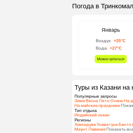
Погода в Тринкома
Январь
Воздух:
+25°C
Вода:
+27°C
Можно купаться
Туры из Казани на
Популярные запросы
Зима
·
Весна
·
Лето
·
Осень
·
На 
На майские праздники
·
Показ
Тип отдыха
Индийский океан
Регионы
Хиккадува
·
Унаватуна
·
Бенто
Маунт Лавиния
·
Показать вс