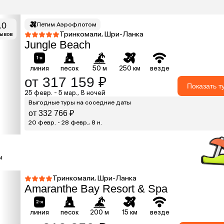
.0
Летим Аэрофлотом
Тринкомали, Шри-Ланка
зывов
Jungle Beach
линия
песок
50 м
250 км
везде
от 317 159 ₽
Показать т
25 февр. - 5 мар., 8 ночей
Выгодные туры на соседние даты
от 332 766 ₽
20 февр. - 28 февр., 8 н.
ы
Тринкомали, Шри-Ланка
Amaranthe Bay Resort & Spa
линия
песок
200 м
15 км
везде