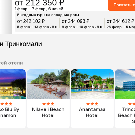
от 212 350 ₽
Показать 
1 февр. - 7 февр., 6 ночей
Выгодные туры на соседние даты
от 242 102 ₽
от 244 093 ₽
от 244 612 ₽
5 февр. - 13 февр., 8 н.
8 февр. - 16 февр., 8 н.
25 февр. - 5 мар
ли Тринкомали
тей отели
★
★
★
★
★
★
★
★
★
★
co Blu By
Nilaveli Beach
Anantamaa
Trinc
nnamon
Hotel
Hotel
Beach 
S