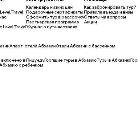
Календарь низких цен
Как забронировать тур?
Level.Travel
Подарочные сертификаты
Правила въезда и визы
нас
Оформить тур в рассрочку
Ответы на вопросы
Партнерская программа
Акции
 Level.Travel
Журнал о путешествиях
азии
Апарт-отели Абхазии
Отели Абхазии с бассейном
 включено в Пицунду
Горящие туры в Абхазию
Туры в Абхазию
Гор
 Абхазию с ребенком