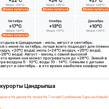
+22°C
+24°C
+27°C
Море: +23°C
Море: +25°C
Море: +28°C
Можно купаться
Можно купаться
Можно купаться
Октябрь
Ноябрь
Декабрь
+17°C
+13°C
+10°C
Море: +21°C
Море: +17°C
Море: +14°C
Можно купаться
отдыха в Цандрыпше - июль, август и сентябрь.
ся с июня по октябрь, лучше всего подходят для пляжн
здух, +23°C вода), июль (+24°C воздух, +25°C вода),
 +28°C вода). Август - месяц с самой высокой
 это время она может прогреваться до +28°C. Зимой в
 воздуха 5 - 10°C, воды 10 - 14°C. Семьям с детьми
август и сентябрь - в это время наиболее комфортная
а курорты Цандрыпша
одного
·
На двоих
·
На троих
·
На 7 ночей
·
С ребенком
·
Туры на Новый 
я