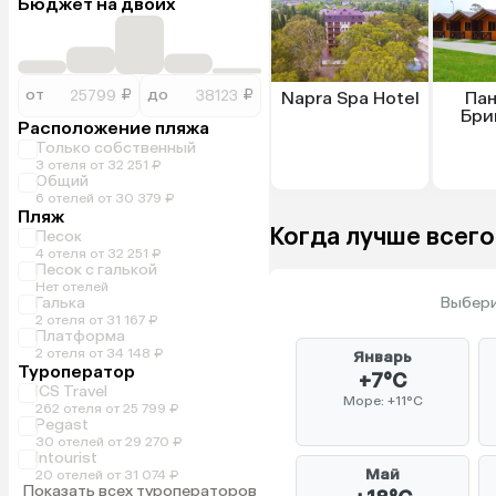
Бюджет на двоих
от
₽
до
₽
Napra Spa Hotel
Пан
Бри
Расположение пляжа
Только собственный
3 отеля от 32 251 ₽
Общий
6 отелей от 30 379 ₽
Пляж
Когда лучше всег
Песок
4 отеля от 32 251 ₽
Песок с галькой
Нет отелей
Галька
Выбери
2 отеля от 31 167 ₽
Платформа
2 отеля от 34 148 ₽
Январь
Туроператор
+7°C
ICS Travel
Море: +11°C
262 отеля от 25 799 ₽
Pegast
30 отелей от 29 270 ₽
Intourist
Май
20 отелей от 31 074 ₽
Показать всех туроператоров