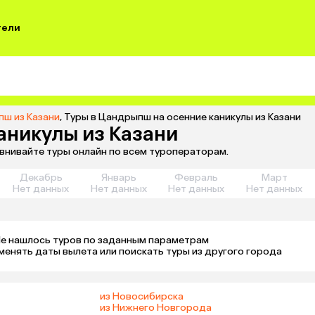
тели
пш из Казани
,
Туры в Цандрыпш на осенние каникулы из Казани
аникулы из Казани
авнивайте туры онлайн по всем туроператорам.
Декабрь
Январь
Февраль
Март
Нет данных
Нет данных
Нет данных
Нет данных
е нашлось туров по заданным параметрам 

менять даты вылета или поискать туры из другого города
из Новосибирска
из Нижнего Новгорода