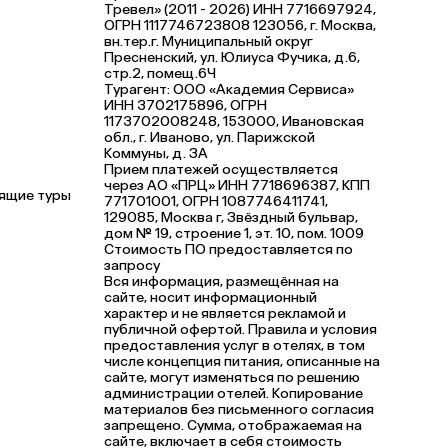
Тревел» (2011 - 2026) ИНН 7716697924,
ОГРН 1117746723808 123056, г. Москва,
вн.тер.г. Муниципальный округ
Пресненский, ул. Юлиуса Фучика, д.6,
стр.2, помещ.6Ч
Турагент: ООО «Академия Сервиса»
ИНН 3702175896, ОГРН
1173702008248, 153000, Ивановская
обл., г. Иваново, ул. Парижской
Коммуны, д. ЗА
Прием платежей осуществляется
через АО «ПРЦ» ИНН 7718696387, КПП
ящие туры
771701001, ОГРН 1087746411741,
129085, Москва г, Звёздный бульвар,
дом № 19, строение 1, эт. 10, пом. 1009
Стоимость ПО предоставляется по
запросу
Вся информация, размещённая на
сайте, носит информационный
характер и не является рекламой и
публичной офертой. Правила и условия
предоставления услуг в отелях, в том
числе концепция питания, описанные на
сайте, могут изменяться по решению
администрации отелей. Копирование
материалов без письменного согласия
запрещено. Сумма, отображаемая на
сайте, включает в себя стоимость