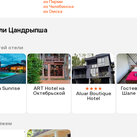
из Перми
из Челябинска
из Омска
ели Цандрыпша
тей отели
 Sunrise
ART Hotel на
Госте
★
★
★
★
Октябрьской
Шале 
Aluar Boutique
Hotel
ляжем