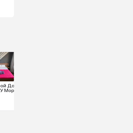
вой Дом
У Моря