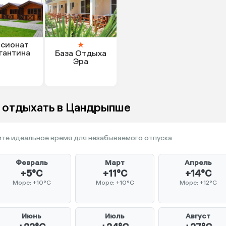
сионат
★
гантина
База Отдыха
Эра
о отдыхать в Цандрыпше
те идеальное время для незабываемого отпуска
Февраль
Март
Апрель
+5°C
+11°C
+14°C
Море: +10°C
Море: +10°C
Море: +12°C
Июнь
Июль
Август