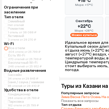
+18°C
Море: +17°C
Ограничения при
заселении
Тип отеля
Сентябрь
Семейный
Нет отелей
+22°C
Романтик
Море: +26°C
1 отель от 38 088 ₽
Можно купаться
Активный
3 отеля от 29 270 ₽
Идеальное время для 
Wi-Fi
Купальный сезон длит
Все отели
отдыха июнь (+22°C во
304 отеля от 25 799 ₽
август (+27°C воздух,
Есть Wi-Fi
температурой воды, в
270 отелей от 25 799 ₽
Цандрыпше температура
Бесплатный Wi-Fi
стоит выбирать июль, 
246 отелей от 25 952 ₽
погода.
Водные развлечения
Бассейн
34 отеля от 29 845 ₽
Баня / сауна / хаммам
Туры из Казани н
85 отелей от 26 410 ₽
Удобства в отеле
Популярные запросы
Кондиционер
Зима
·
Весна
·
Лето
·
Осень
·
На 
284 отеля от 25 799 ₽
Показать все запросы
Парковка
Тип отдыха
162 отеля от 25 799 ₽
Страны ближнего зарубежь
Бар