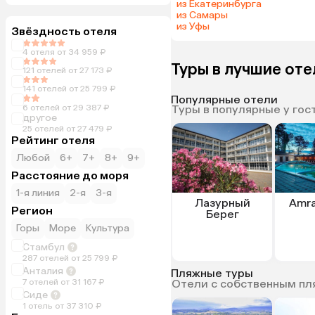
из Екатеринбурга
из Самары
из Уфы
Звёздность отеля
4 отеля от 34 959 ₽
Туры в лучшие от
121 отелей от 27 173 ₽
141 отелей от 25 799 ₽
Популярные отели
6 отелей от 29 387 ₽
Туры в популярные у гос
другое
25 отелей от 27 479 ₽
Рейтинг отеля
Любой
6+
7+
8+
9+
Расстояние до моря
1-я линия
2-я
3-я
Лазурный
Amra
Регион
Берег
Горы
Море
Культура
Стамбул
287 отелей от 25 799 ₽
Анталия
Пляжные туры
7 отелей от 31 167 ₽
Отели с собственным п
Сиде
1 отель от 37 310 ₽