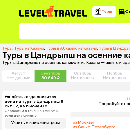
Туры
О
Туры
,
Туры из Казани
,
Туры в Абхазию из Казани
,
Туры в Цандры
Туры в Цандрыпш на осенние к
Туры в Цандрыпш на осенние каникулы из Казани — ищите и ср
Август
Сентябрь
Октябрь
Ноябрь
Нет данных
80 649 ₽
Нет данных
Нет данных
Узнайте, когда снизится
Н
цена на туры в Цандрыпш 9
 Попробуйте по
окт.±2, на 6 ночей±2
Оповестим в течение 1 минуты,
если цена снизится
из Москвы
Узнать о снижении цены
из Санкт-Петербурга