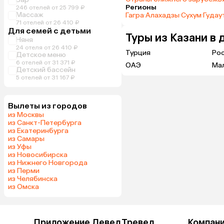
Регионы
246 отелей от 25 799 ₽
Массаж
Гагра
·
Алахадзы
·
Сухум
·
Гудау
71 отелей от 26 410 ₽
Для семей с детьми
Туры из Казани в 
Няня
24 отеля от 26 410 ₽
Турция
Ро
Детское меню
6 отелей от 31 371 ₽
ОАЭ
Ма
Детский бассейн
5 отелей от 31 167 ₽
Вылеты из городов
из Москвы
из Санкт-Петербурга
из Екатеринбурга
из Самары
из Уфы
из Новосибирска
из Нижнего Новгорода
из Перми
из Челябинска
из Омска
Приложение Левел.Тревел
Компан