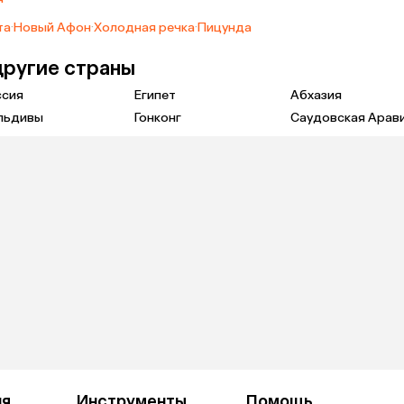
та
·
Новый Афон
·
Холодная речка
·
Пицунда
другие страны
ссия
Египет
Абхазия
льдивы
Гонконг
Саудовская Арав
ия
Инструменты
Помощь