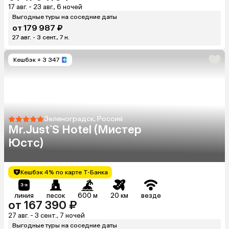
17 авг. - 23 авг., 6 ночей
Выгодные туры на соседние даты
от 179 987 ₽
27 авг. - 3 сент., 7 н.
Кешбэк
+ 3 347
Зеленоградск, Россия
Mr.Just`S Hotel (Мистер
Юстс)
Кешбэк 4% по карте Т-Банка
линия
песок
600 м
20 км
везде
от 167 390 ₽
27 авг. - 3 сент., 7 ночей
Выгодные туры на соседние даты