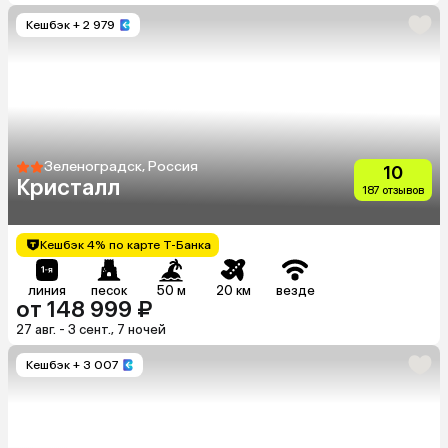
Кешбэк
+ 2 979
Зеленоградск, Россия
10
Кристалл
187 отзывов
Кешбэк 4% по карте Т-Банка
линия
песок
50 м
20 км
везде
от 148 999 ₽
27 авг. - 3 сент., 7 ночей
Кешбэк
+ 3 007