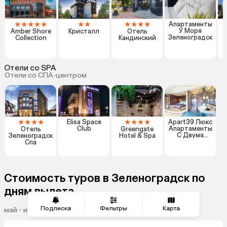
★
★
★
★
★
★
★
★
★
★
★
Апартаменты
У Моря
Amber Shore
Кристалл
Отель
Зеленоградск
Collection
Кандинский
Отели со SPA
Отели со СПА‑центром
★
★
★
★
★
★
★
★
Elisa Space
Apart39 Люкс
Club
Апартаменты
Отель
Greengate
С Двумя
Зеленоградск
Hotel & Spa
Спальнями В
Спа
Зеленоградск
е
Стоимость туров в Зеленоградск по
дням вылета
Подписка
Фильтры
Карта
май - июнь 2026, на двоих взрослых, 5 ночей