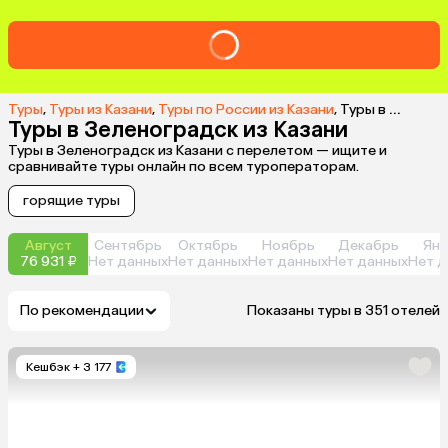
Туры
,
Туры из Казани
,
Туры по России из Казани
,
Туры в Зеленоградск из Казани
Туры в Зеленоградск из Казани
Туры в Зеленоградск из Казани с перелетом — ищите и
сравнивайте туры онлайн по всем туроператорам.
горящие туры
Август
Сентябрь
Октябрь
Ноябрь
Декабрь
Янв
76 931 ₽
Нет данных
Нет данных
Нет данных
Нет данных
Нет д
По рекомендации
Показаны туры в 351 отелей
Кешбэк
+ 3 177