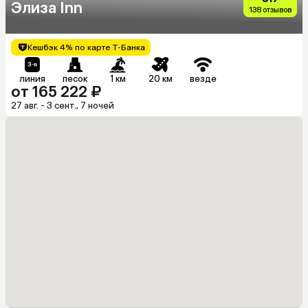
Элиза Inn
138 отзывов
Кешбэк 4% по карте Т-Банка
линия
песок
1 км
20 км
везде
от 165 222 ₽
27 авг. - 3 сент., 7 ночей