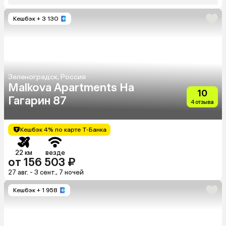
Кешбэк
+ 3 130
Зеленоградск, Россия
Malkova Apartments На
10
Гагарин 87
4 отзыва
Кешбэк 4% по карте Т-Банка
22 км
везде
от 156 503 ₽
27 авг. - 3 сент., 7 ночей
Кешбэк
+ 1 958