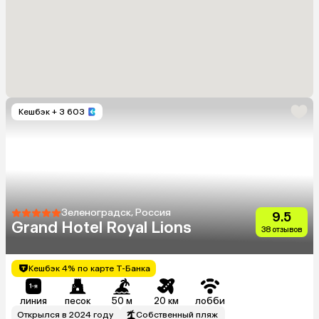
Кешбэк
+ 3 603
Зеленоградск, Россия
9.5
Grand Hotel Royal Lions
38 отзывов
Кешбэк 4% по карте Т-Банка
линия
песок
50 м
20 км
лобби
Открылся в 2024 году
Собственный пляж