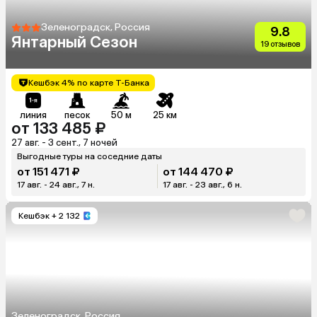
Зеленоградск, Россия
9.8
Янтарный Сезон
19 отзывов
Кешбэк 4% по карте Т-Банка
линия
песок
50 м
25 км
от 133 485 ₽
27 авг. - 3 сент., 7 ночей
Выгодные туры на соседние даты
от 151 471 ₽
от 144 470 ₽
17 авг. - 24 авг., 7 н.
17 авг. - 23 авг., 6 н.
Кешбэк
+ 2 132
Зеленоградск, Россия