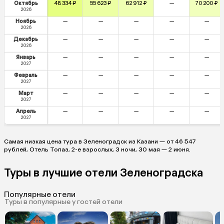
Октябрь
48 334 ₽
55 623 ₽
62 912 ₽
—
70 200 ₽
2026
Ноябрь
—
—
—
—
—
2026
Декабрь
—
—
—
—
—
2026
Январь
—
—
—
—
—
2027
Февраль
—
—
—
—
—
2027
Март
—
—
—
—
—
2027
Апрель
—
—
—
—
—
2027
Самая низкая цена тура в Зеленоградск из Казани — от 46 547
рублей, Отель Топаз, 2-е взрослых, 3 ночи, 30 мая — 2 июня.
Туры в лучшие отели Зеленоградска
Популярные отели
Туры в популярные у гостей отели