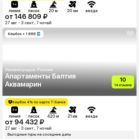
линия
песок
20 м
20 км
везде
от 146 809 ₽
27 авг. - 3 сент., 7 ночей
Кешбэк
+ 1 888
Зеленоградск, Россия
Апартаменты Балтия
10
Аквамарин
14 отзывов
Кешбэк 4% по карте Т-Банка
линия
песок
420 м
21 км
везде
от 94 432 ₽
27 авг. - 3 сент., 7 ночей
Выгодные туры на соседние даты