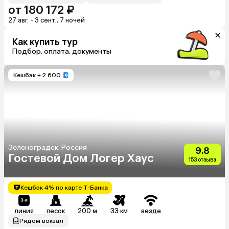
от 180 172 ₽
27 авг. - 3 сент., 7 ночей
Как купить тур
Подбор, оплата, документы
Кешбэк
+ 2 600
Зеленоградск, Россия
9.8
Гостевой Дом Логер Хаус
153 отзыва
Кешбэк 4% по карте Т-Банка
линия
песок
200 м
33 км
везде
Рядом вокзал