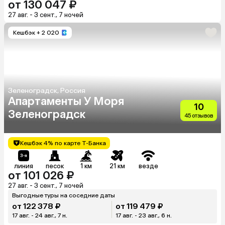
от 130 047 ₽
27 авг. - 3 сент., 7 ночей
Кешбэк
+ 2 020
Зеленоградск, Россия
Апартаменты У Моря
10
Зеленоградск
45 отзывов
Кешбэк 4% по карте Т-Банка
линия
песок
1 км
21 км
везде
от 101 026 ₽
27 авг. - 3 сент., 7 ночей
Выгодные туры на соседние даты
от 122 378 ₽
от 119 479 ₽
17 авг. - 24 авг., 7 н.
17 авг. - 23 авг., 6 н.