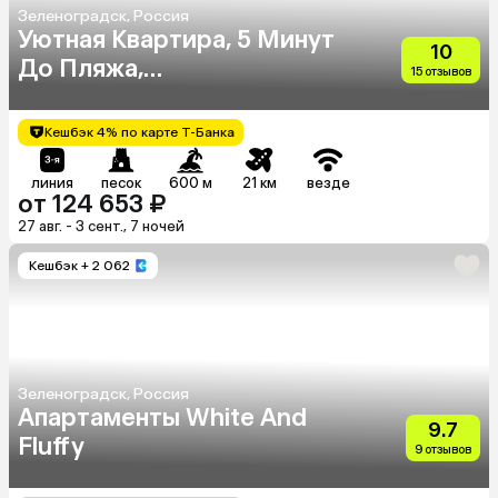
Зеленоградск, Россия
Уютная Квартира, 5 Минут
10
До Пляжа,
15 отзывов
Самостоятельное
Заселение 24/7
Кешбэк 4% по карте Т-Банка
линия
песок
600 м
21 км
везде
от 124 653 ₽
27 авг. - 3 сент., 7 ночей
Кешбэк
+ 2 062
Зеленоградск, Россия
Апартаменты White And
9.7
Fluffy
9 отзывов