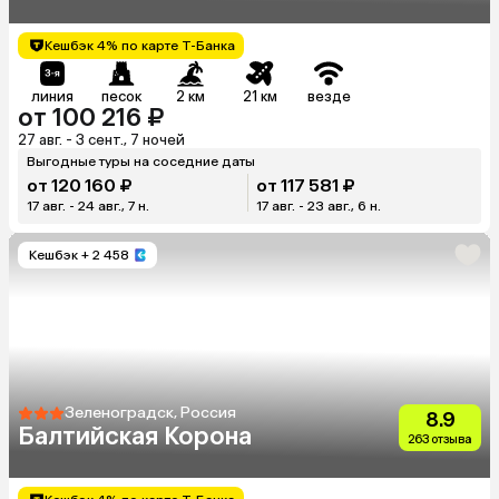
Кешбэк 4% по карте Т-Банка
линия
песок
2 км
21 км
везде
от 100 216 ₽
27 авг. - 3 сент., 7 ночей
Выгодные туры на соседние даты
от 120 160 ₽
от 117 581 ₽
17 авг. - 24 авг., 7 н.
17 авг. - 23 авг., 6 н.
Кешбэк
+ 2 458
Зеленоградск, Россия
8.9
Балтийская Корона
263 отзыва