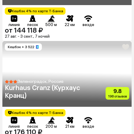
Кешбэк 4% по карте Т-Банка
линия
песок
500 м
22 км
везде
от 144 118 ₽
27 авг. - 3 сент., 7 ночей
Кешбэк
+ 3 522
Зеленоградск, Россия
Kurhaus Cranz (Курхаус
9.8
Кранц)
198 отзывов
Кешбэк 4% по карте Т-Банка
линия
песок
200 м
21 км
везде
от 176 110 ₽