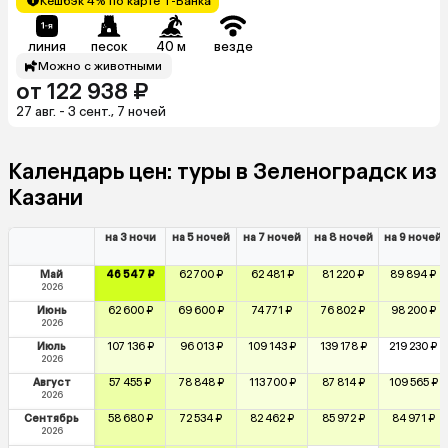
Кешбэк 4% по карте Т-Банка
линия
песок
40 м
везде
Можно с животными
от 122 938 ₽
27 авг. - 3 сент., 7 ночей
Календарь цен: туры в Зеленоградск из
Казани
на 3 ночи
на 5 ночей
на 7 ночей
на 8 ночей
на 9 ночей
Май
46 547 ₽
62 700 ₽
62 481 ₽
81 220 ₽
89 894 ₽
2026
Июнь
62 600 ₽
69 600 ₽
74 771 ₽
76 802 ₽
98 200 ₽
2026
Июль
107 136 ₽
96 013 ₽
109 143 ₽
139 178 ₽
219 230 ₽
2026
Август
57 455 ₽
78 848 ₽
113 700 ₽
87 814 ₽
109 565 ₽
2026
Сентябрь
58 680 ₽
72 534 ₽
82 462 ₽
85 972 ₽
84 971 ₽
2026