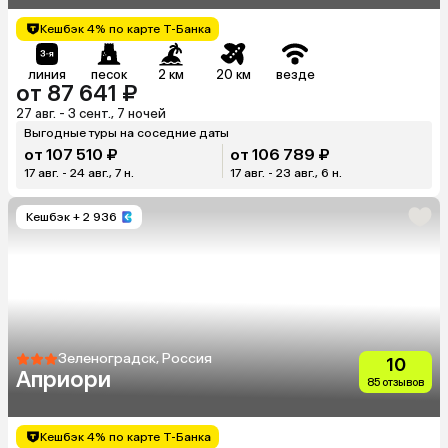
Кешбэк 4% по карте Т-Банка
линия
песок
2 км
20 км
везде
от 87 641 ₽
27 авг. - 3 сент., 7 ночей
Выгодные туры на соседние даты
от 107 510 ₽
от 106 789 ₽
17 авг. - 24 авг., 7 н.
17 авг. - 23 авг., 6 н.
Кешбэк
+ 2 936
Зеленоградск, Россия
10
Априори
85 отзывов
Кешбэк 4% по карте Т-Банка