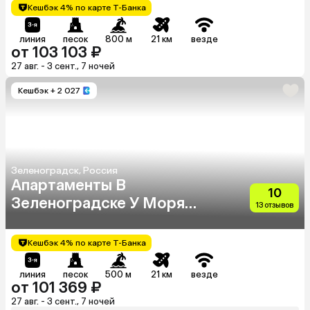
Кешбэк 4% по карте Т-Банка
линия
песок
800 м
21 км
везде
от 103 103 ₽
27 авг. - 3 сент., 7 ночей
Кешбэк
+ 2 027
Зеленоградск, Россия
Апартаменты В
10
Зеленоградске У Моря
13 отзывов
"Kranz"
Кешбэк 4% по карте Т-Банка
линия
песок
500 м
21 км
везде
от 101 369 ₽
27 авг. - 3 сент., 7 ночей