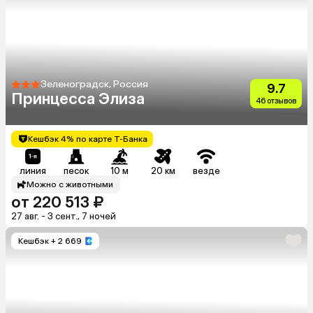
Зеленоградск, Россия
9.7
Принцесса Элиза
46 отзывов
Кешбэк 4% по карте Т-Банка
линия
песок
10 м
20 км
везде
Можно с животными
от 220 513 ₽
27 авг. - 3 сент., 7 ночей
Кешбэк
+ 2 669