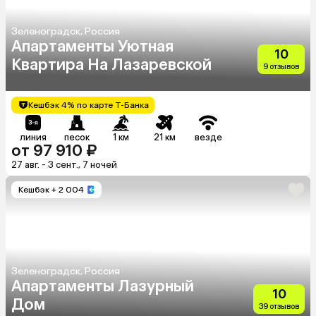
Зеленоградск, Россия
Апартаменты Уютная
10
Квартира На Лазаревской
9 отзывов
Кешбэк 4% по карте Т-Банка
линия
песок
1 км
21 км
везде
от 97 910 ₽
27 авг. - 3 сент., 7 ночей
Кешбэк
+ 2 004
Зеленоградск, Россия
Апартаменты Лазурный
10
Дом
39 отзывов