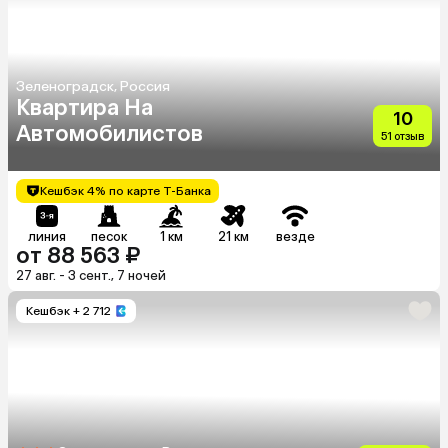
Зеленоградск, Россия
Квартира На
10
Автомобилистов
51 отзыв
Кешбэк 4% по карте Т-Банка
линия
песок
1 км
21 км
везде
от 88 563 ₽
27 авг. - 3 сент., 7 ночей
Кешбэк
+ 2 712