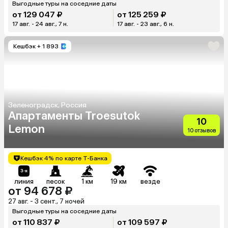
Выгодные туры на соседние даты
от 129 047 ₽
от 125 259 ₽
17 авг. - 24 авг., 7 н.
17 авг. - 23 авг., 6 н.
Кешбэк
+ 1 893
Зеленоградск, Россия
Апартаменты Troesutok
10
Lemon
10 отзывов
Кешбэк 4% по карте Т-Банка
линия
песок
1 км
19 км
везде
от 94 678 ₽
27 авг. - 3 сент., 7 ночей
Выгодные туры на соседние даты
от 110 837 ₽
от 109 597 ₽