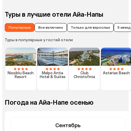
Туры в лучшие отели Айа-Напы
Популярные
Все включено
Только для взрослых
5 звезд
Туры в популярные у гостей отели
★
★
★
★
★
★
★
★
★
★
★
★
★
★
★
★
Nissiblu Beach
Melpo Antia
Club
Asterias Beach
Resort
Hotel & Suites
Christofinia
Погода на Айа-Напе осенью
Сентябрь