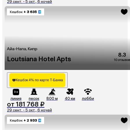
29 сент. - 5 окт., 6 ночей
Кешбэк
+ 3 635
Айа-Напа, Кипр
8.3
Loutsiana Hotel Apts
10 отзывов
Кешбэк 4% по карте Т-Банка
линия
песок
800 м
40 км
лобби
от 181 768 ₽
29 сент. - 5 окт., 6 ночей
Кешбэк
+ 2 933