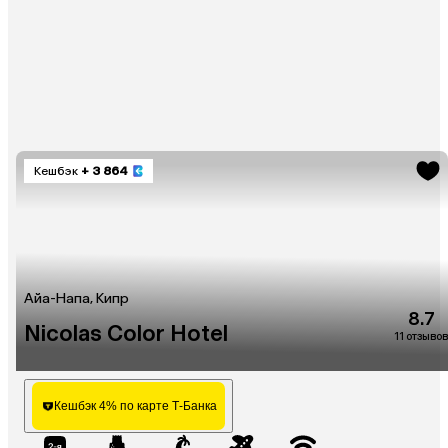
Кешбэк
+ 3 864
Айа-Напа, Кипр
8.7
Nicolas Color Hotel
11 отзывов
Кешбэк 4% по карте Т-Банка