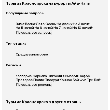
Туры из Красноярска на курорты Айа-Напы
Популярные запросы
Зима
·
Весна
·
Лето
·
Осень
·
На двоих
·
На 3 ночи
·
На 5 ночей
·
На 6 ночей
·
На 7 ночей
·
На 10 ночей
·
Показать все запросы
Тип отдыха
Средиземноморье
Регионы
Каппарис
·
Ларнака
·
Никосия
·
Лимасол
·
Пафос
·
Протарас
·
Полис
·
Писсури
·
Коннос Бэй
·
Фиг Три Бэй
·
Показать все регионы
Туры из Красноярска в другие страны