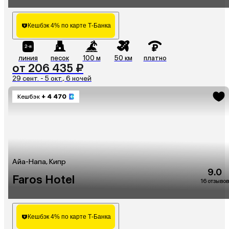
Кешбэк 4% по карте Т-Банка
линия
песок
100 м
50 км
платно
от 206 435 ₽
29 сент. - 5 окт., 6 ночей
Кешбэк
+ 4 470
Айа-Напа, Кипр
9.0
Faros Hotel
16 отзывов
Кешбэк 4% по карте Т-Банка