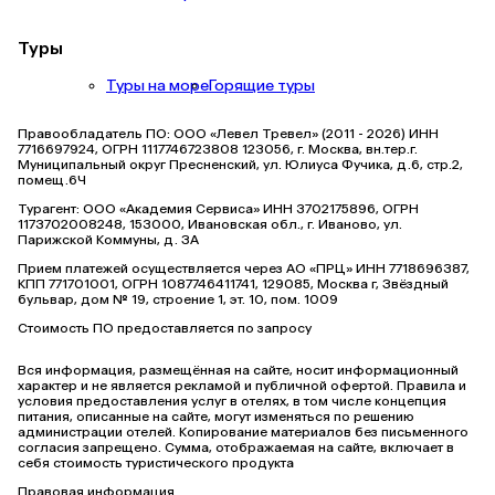
Туры
Туры на море
Горящие туры
Правообладатель ПО: ООО «Левел Тревел» (2011 - 2026) ИНН
7716697924, ОГРН 1117746723808 123056, г. Москва, вн.тер.г.
Муниципальный округ Пресненский, ул. Юлиуса Фучика, д.6, стр.2,
помещ.6Ч
Турагент: ООО «Академия Сервиса» ИНН 3702175896, ОГРН
1173702008248, 153000, Ивановская обл., г. Иваново, ул.
Парижской Коммуны, д. ЗА
Прием платежей осуществляется через АО «ПРЦ» ИНН 7718696387,
КПП 771701001, ОГРН 1087746411741, 129085, Москва г, Звёздный
бульвар, дом № 19, строение 1, эт. 10, пом. 1009
Стоимость ПО предоставляется по запросу
Вся информация, размещённая на сайте, носит информационный
характер и не является рекламой и публичной офертой. Правила и
условия предоставления услуг в отелях, в том числе концепция
питания, описанные на сайте, могут изменяться по решению
администрации отелей. Копирование материалов без письменного
согласия запрещено. Сумма, отображаемая на сайте, включает в
себя стоимость туристического продукта
Правовая информация