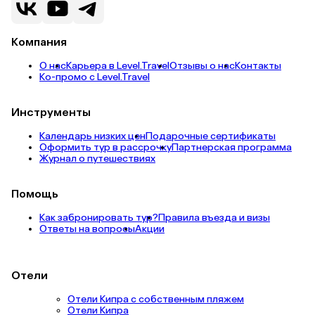
Компания
О нас
Карьера в Level.Travel
Отзывы о нас
Контакты
Ко-промо с Level.Travel
Инструменты
Календарь низких цен
Подарочные сертификаты
Оформить тур в рассрочку
Партнерская программа
Журнал о путешествиях
Помощь
Как забронировать тур?
Правила въезда и визы
Ответы на вопросы
Акции
Отели
Отели Кипра с собственным пляжем
Отели Кипра