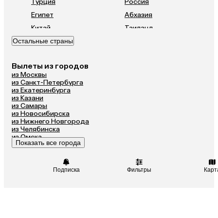
Турция
Россия
Египет
Абхазия
Китай
Таиланд
Остальные страны
Вьетнам
ОАЭ
Мальдивы
Грузия
Вылеты из городов
Армения
Шри-Ланка
из Москвы
Казахстан
Азербайджан
из Санкт-Петербурга
из Екатеринбурга
Узбекистан
Сербия
из Казани
из Самары
Катар
Киргизия
из Новосибирска
Гонконг
Саудовская Аравия
из Нижнего Новгорода
из Челябинска
Венгрия
из Омска
Показать все города
из Волгограда
Подписка
Фильтры
Карт