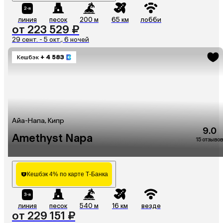
линия
песок
200 м
65 км
лобби
от 223 529 ₽
29 сент. - 5 окт., 6 ночей
Кешбэк
+ 4 583
Айа-Напа, Кипр
9.0
Amethyst Napa
15 отзывов
Кешбэк 4% по карте Т-Банка
линия
песок
540 м
16 км
везде
от 229 151 ₽