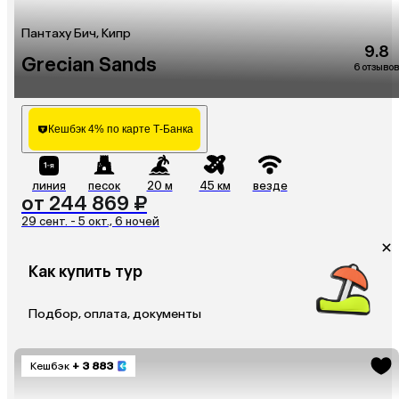
Пантаху Бич, Кипр
9.8
Grecian Sands
6 отзывов
Кешбэк 4% по карте Т-Банка
линия
песок
20 м
45 км
везде
от 244 869 ₽
29 сент. - 5 окт., 6 ночей
Как купить тур
Подбор, оплата, документы
Кешбэк
+ 3 883