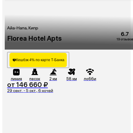
Айа-Напа, Кипр
6.7
Florea Hotel Apts
19 отзывов
Кешбэк 4% по карте Т-Банка
линия
песок
2 км
58 км
лобби
от 146 660 ₽
29 сент. - 5 окт., 6 ночей