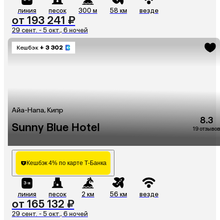
линия
песок
300 м
58 км
везде
от 193 241 ₽
29 сент. - 5 окт., 6 ночей
Кешбэк
+ 3 302
Айа-Напа, Кипр
8.3
Sunny Blue Hotel
19 отзывов
Кешбэк 4% по карте Т-Банка
линия
песок
2 км
56 км
везде
от 165 132 ₽
29 сент. - 5 окт., 6 ночей