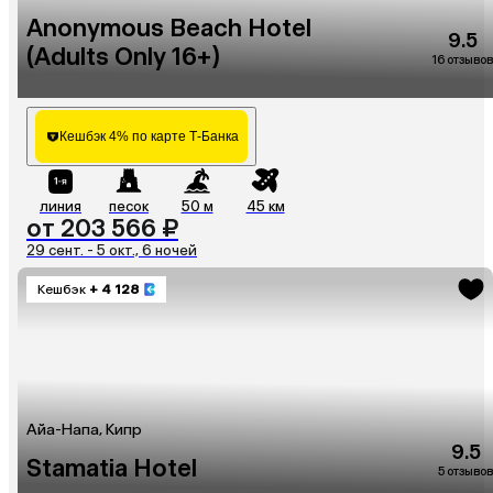
Anonymous Beach Hotel
9.5
(Adults Only 16+)
16 отзывов
Кешбэк 4% по карте Т-Банка
линия
песок
50 м
45 км
от 203 566 ₽
29 сент. - 5 окт., 6 ночей
Кешбэк
+ 4 128
Айа-Напа, Кипр
9.5
Stamatia Hotel
5 отзывов