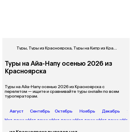
Туры
,
Туры из Красноярска
,
Туры на Кипр из Красноярска
Туры на Айа-Напу осенью 2026 из
Красноярска
Туры на Айа-Напу осенью 2026 из Красноярска с
перелетом — ищите и сравнивайте туры онлайн по всем
туроператорам.
Август
Сентябрь
Октябрь
Ноябрь
Декабрь
Ян
Нет данных
Нет данных
Нет данных
Нет данных
Нет данных
Нет 
из
Красноярска
вылетов нет