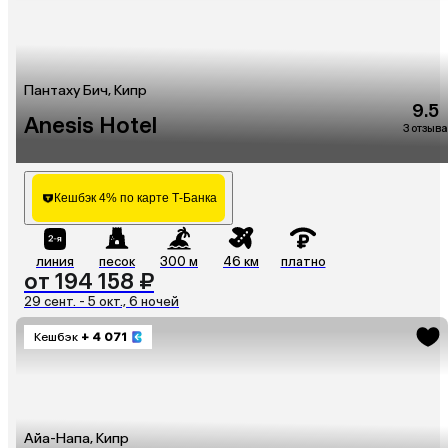
Пантаху Бич, Кипр
9.5
Anesis Hotel
3 отзыва
Кешбэк 4% по карте Т-Банка
линия
песок
300 м
46 км
платно
от 194 158 ₽
29 сент. - 5 окт., 6 ночей
Кешбэк
+ 4 071
Айа-Напа, Кипр