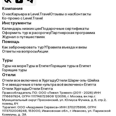
Компания
О нас
Карьера в Level.Travel
Отзывы о нас
Контакты
Ко-промо с Level.Travel
Инструменты
Календарь низких цен
Подарочные сертификаты
Оформить тур в рассрочку
Партнерская программа
Журнал о путешествиях
Помощь
Как забронировать тур?
Правила въезда и визы
Ответы на вопросы
Акции
Туры
Туры на море
Туры в Египет
Горящие туры в Египет
Горящие туры
Отели
Отели все включено в Хургаду
Отели Шарм-эль-Шейха
5-и звездочные отели «ультра всё включено» Египта
Отели Хургады
Отели Египта
Правообладатель ПО: ООО «Левел Тревел» (2011 - 2026) ИНН
7716697924, ОГРН 1117746723808 123056, г. Москва, вн.тер.г.
Муниципальный округ Пресненский, ул. Юлиуса Фучика, д.6, стр.2,
помещ.6Ч
Турагент: ООО «Академия Сервиса» ИНН 3702175896, ОГРН
1173702008248, 153000, Ивановская обл., г. Иваново, ул. Парижской
Коммуны, д. ЗА