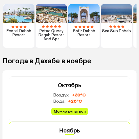
★
★
★
★
★
★
★
★
★
★
★
★
★
★
★
★
★
★
Ecotel Dahab
Retac Qunay
Safir Dahab
Sea Sun Dahab
Resort
Dagab Resort
Resort
And Spa
Погода в Дахабе в ноябре
Октябрь
Воздух:
+30°C
Вода:
+26°C
Можно купаться
Ноябрь