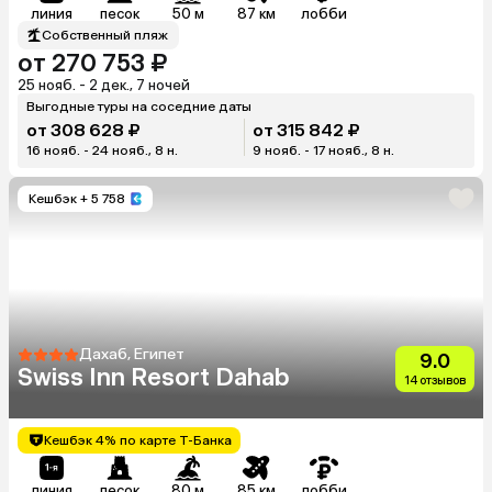
линия
песок
50 м
87 км
лобби
Собственный пляж
от 270 753 ₽
25 нояб. - 2 дек., 7 ночей
Выгодные туры на соседние даты
от 308 628 ₽
от 315 842 ₽
16 нояб. - 24 нояб., 8 н.
9 нояб. - 17 нояб., 8 н.
Кешбэк
+ 5 758
Дахаб, Египет
9.0
Swiss Inn Resort Dahab
14 отзывов
Кешбэк 4% по карте Т-Банка
линия
песок
80 м
85 км
лобби