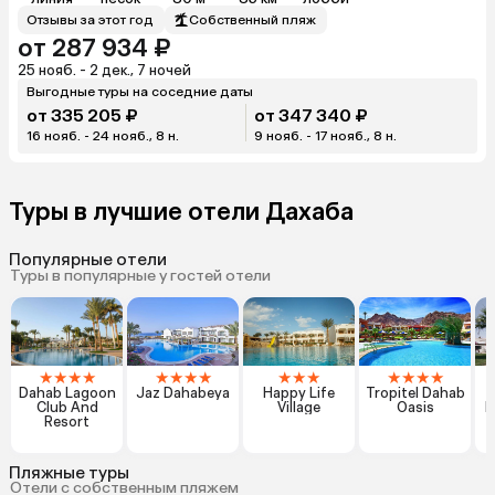
Отзывы за этот год
Собственный пляж
от 287 934 ₽
25 нояб. - 2 дек., 7 ночей
Выгодные туры на соседние даты
от 335 205 ₽
от 347 340 ₽
16 нояб. - 24 нояб., 8 н.
9 нояб. - 17 нояб., 8 н.
Туры в лучшие отели Дахаба
Популярные отели
Туры в популярные у гостей отели
★
★
★
★
★
★
★
★
★
★
★
★
★
★
★
Dahab Lagoon
Jaz Dahabeya
Happy Life
Tropitel Dahab
Club And
Village
Oasis
R
Resort
Пляжные туры
Отели с собственным пляжем