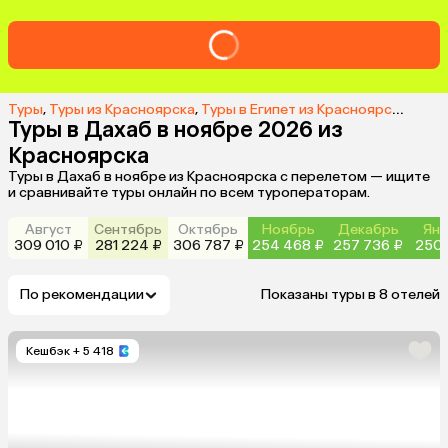
Туры
,
Туры из Красноярска
,
Туры в Египет из Красноярска
,
Туры
Туры в Дахаб в ноябре 2026 из
Красноярска
Туры в Дахаб в ноябре из Красноярска с перелетом — ищите
и сравнивайте туры онлайн по всем туроператорам.
Август
Сентябрь
Октябрь
Ноябрь
Декабрь
Янв
309 010 ₽
281 224 ₽
306 787 ₽
254 468 ₽
257 736 ₽
250 
По рекомендации
Показаны туры в 8 отелей
Кешбэк
+ 5 418