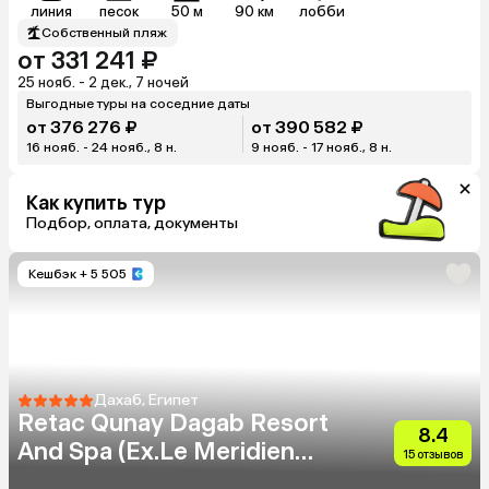
линия
песок
50 м
90 км
лобби
Собственный пляж
от 331 241 ₽
25 нояб. - 2 дек., 7 ночей
Выгодные туры на соседние даты
от 376 276 ₽
от 390 582 ₽
16 нояб. - 24 нояб., 8 н.
9 нояб. - 17 нояб., 8 н.
Как купить тур
Подбор, оплата, документы
Кешбэк
+ 5 505
Дахаб, Египет
Retac Qunay Dagab Resort
8.4
And Spa (Ex.Le Meridien
15 отзывов
Dahab Resort)