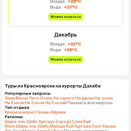
Воздух:
+26°C
Вода:
+27°C
Можно купаться
Декабрь
Воздух:
+22°C
Вода:
+25°C
Можно купаться
Туры из Красноярска на курорты Дахаба
Популярные запросы
Зима
·
Весна
·
Лето
·
Осень
·
На одного
·
На двоих
·
На троих
·
На 2 ночи
·
На 3 ночи
·
На 5 ночей
·
Показать все запросы
Тип отдыха
Красное море
·
Страны Африки
Регионы
Шарм-эль-Шейх
·
Хургада (город)
·
Сома Бей
·
Rixos Шарм-эль-Шейх
·
Макади Бэй
·
Хургада
·
Сахл Хашиш
·
Эль Гуна
·
Марса Алам
·
Сафага
·
Показать все регионы