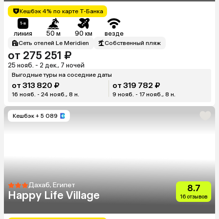
Кешбэк 4% по карте Т-Банка
линия
50 м
90 км
везде
Сеть отелей Le Meridien
Собственный пляж
от 275 251 ₽
25 нояб. - 2 дек., 7 ночей
Выгодные туры на соседние даты
от 313 820 ₽
от 319 782 ₽
16 нояб. - 24 нояб., 8 н.
9 нояб. - 17 нояб., 8 н.
Кешбэк
+ 5 089
Дахаб, Египет
8.7
Happy Life Village
16 отзывов