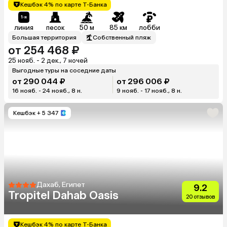
Кешбэк 4% по карте Т-Банка
линия
песок
50 м
85 км
лобби
Большая территория
Собственный пляж
от 254 468 ₽
25 нояб. - 2 дек., 7 ночей
Выгодные туры на соседние даты
от 290 044 ₽
от 296 006 ₽
16 нояб. - 24 нояб., 8 н.
9 нояб. - 17 нояб., 8 н.
Кешбэк
+ 5 347
Дахаб, Египет
9.2
Tropitel Dahab Oasis
20 отзывов
Кешбэк 4% по карте Т-Банка