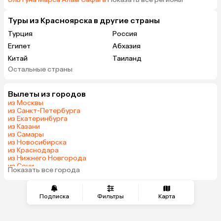
Туры из Красноярска в другие страны
Турция
Россия
Египет
Абхазия
Китай
Таиланд
Остальные страны
Вьетнам
ОАЭ
Мальдивы
Грузия
Вылеты из городов
Беларусь
Армения
из Москвы
Шри-Ланка
Казахстан
из Санкт-Петербурга
из Екатеринбурга
Азербайджан
Узбекистан
из Казани
Сербия
Катар
из Самары
из Новосибирска
Киргизия
Гонконг
из Краснодара
Саудовская Аравия
Таджикистан
из Нижнего Новгорода
из Сочи
Венгрия
Показать все города
из Челябинска
Подписка
Фильтры
Карта