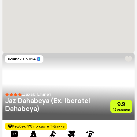
Кешбэк
+ 6 624
Дахаб, Египет
Jaz Dahabeya (Ex. Iberotel
9.9
Dahabeya)
12 отзывов
Кешбэк 4% по карте Т-Банка