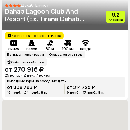
Дахаб, Египет
Dahab Lagoon Club And
9.2
Resort (Ex. Tirana Dahab
22 отзыва
Resort)
Кешбэк 4% по карте Т-Банка
линия
песок
30 м
100 км
везде
Большая территория
Отзывы за этот год
Собственный пляж
от 270 916 ₽
25 нояб. - 2 дек., 7 ночей
Выгодные туры на соседние даты
от 308 763 ₽
от 314 725 ₽
16 нояб. - 24 нояб., 8 н.
9 нояб. - 17 нояб., 8 н.