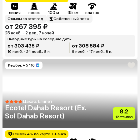
линия
песок
100 м
95 км
платно
Отзывы за этот год
Собственный пляж
от 267 395 ₽
25 нояб. - 2 дек., 7 ночей
Выгодные туры на соседние даты
от 303 435 ₽
от 308 584 ₽
16 нояб. - 24 нояб., 8 н.
9 нояб. - 17 нояб., 8 н.
Кешбэк
+ 5 116
Дахаб, Египет
Ecotel Dahab Resort (Ex.
8.2
Sol Dahab Resort)
12 отзывов
Кешбэк 4% по карте Т-Банка