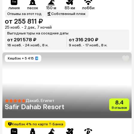
линия
песок
150 м
85 км
лобби
Отзывы за этот год
Собственный пляж
от 255 811 ₽
25 нояб. - 2 дек., 7 ночей
Выгодные туры на соседние даты
от 291 578 ₽
от 316 290 ₽
16 нояб. - 24 нояб., 8 н.
9 нояб. - 17 нояб., 8 н.
Кешбэк
+ 5 415
Дахаб, Египет
8.4
Safir Dahab Resort
8 отзывов
Кешбэк 4% по карте Т-Банка