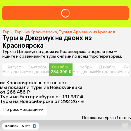
Туры
,
Туры из Красноярска
,
Туры в Армению из Красноярска
,
Ту
Туры в Джермук на двоих из
Красноярска
Туры в Джермук на двоих из Красноярска с перелетом —
ищите и сравнивайте туры онлайн по всем туроператорам.
Август
Сентябрь
Октябрь
Ноябрь
Декабрь
Янв
Нет данных
Нет данных
234 396 ₽
Нет данных
Нет данных
Нет д
из
Красноярска
вылетов нет
мы показали туры
из
Новокузнецка
от 266 456 ₽
Туры из Екатеринбурга
от 191 937 ₽
Туры из Новосибирска
от 292 267 ₽
По рекомендации
Показаны туры в 1 отель
Кешбэк
+ 5 329