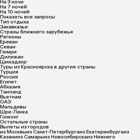
На 3 ночи
·
На 7 ночей
·
На 10 ночей
·
Показать все запросы
Тип отдыха
Закавказье
·
Страны ближнего зарубежья
·
Регионы
Ереван
·
Севан
·
Гюмри
·
Дилижан
·
Цахкадзор
·
Туры из Красноярска в другие страны
Турция
Россия
Египет
Абхазия
Таиланд
Вьетнам
ОАЭ
Мальдивы
Шри-Ланка
Гонконг
Остальные страны
Вылеты из городов
из Москвы
из Санкт-Петербурга
из Екатеринбурга
из
Казани
из Самары
из Новосибирска
из Нижнего