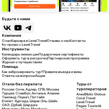
Будьте с нами
Компания
О нас
Карьера в Level.Travel
Отзывы о нас
Контакты
Ко-промо с Level.Travel
Инструменты
Календарь низких цен
Подарочные сертификаты
Оформить тур в рассрочку
Партнерская программа
Журнал о путешествиях
Помощь
Как забронировать тур?
Правила въезда и визы
Ответы на вопросы
Акции
Отели без перелета
Туры от
туроператоров
Россия:
Сочи,
Адлер,
СПб,
Москва
Турция:
Стамбул,
Анталья,
Алания
Anex
Biblio Globus
Таиланд:
Пхукет,
Паттайя
Coral Travel
Египет:
Хургада,
Шарм-Эль-Шейх
Level.Travel
ОАЭ:
Дубай,
Шарджа
Pegas Touristik
Мальдивы:
Мале,
Маафуши