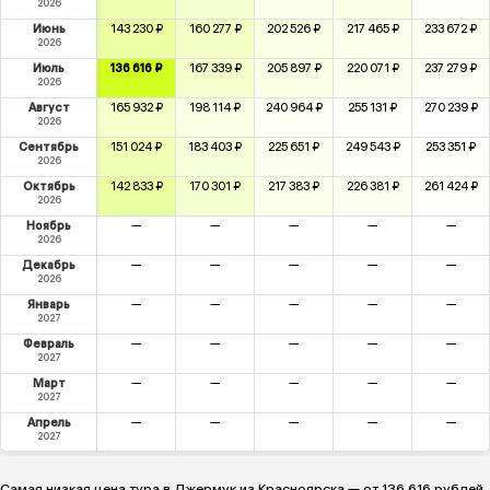
2026
Июнь
143 230 ₽
160 277 ₽
202 526 ₽
217 465 ₽
233 672 ₽
2026
Июль
136 616 ₽
167 339 ₽
205 897 ₽
220 071 ₽
237 279 ₽
2026
Август
165 932 ₽
198 114 ₽
240 964 ₽
255 131 ₽
270 239 ₽
2026
Сентябрь
151 024 ₽
183 403 ₽
225 651 ₽
249 543 ₽
253 351 ₽
2026
Октябрь
142 833 ₽
170 301 ₽
217 383 ₽
226 381 ₽
261 424 ₽
2026
Ноябрь
—
—
—
—
—
2026
Декабрь
—
—
—
—
—
2026
Январь
—
—
—
—
—
2027
Февраль
—
—
—
—
—
2027
Март
—
—
—
—
—
2027
Апрель
—
—
—
—
—
2027
Самая низкая цена тура в Джермук из Красноярска — от 136 616 рублей,