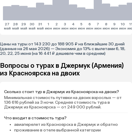
27
28
29
30
31
1
2
3
4
5
6
7
8
9
10
1
май
май
май
май
май
июн
июн
июн
июн
июн
июн
июн
июн
июн
июн
ию
Цены на туры от 143 230 до 188 905 ₽ на ближайшие 30 дней
(данные на 26 мая 2026) — Экономия до 13% с вылетами 6, 18,
20, 22, 25 июня (на 16 441 ₽ дешевле чем в среднем)
Вопросы о турах в Джермук (Армения)
из Красноярска на двоих
Сколько стоит тур в Джермук из Красноярска на двоих?
Минимальная стоимость путевки на двоих взрослых — от
136 616 рублей за 3 ночи. Средняя стоимость тура в
Джермук из Красноярска — от 249 000 рублей.
Что входит в стоимость тура?
авиаперелет из Красноярска в Джермук и обратно
проживание в отеле выбранной категории