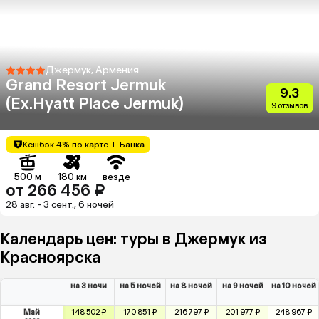
Джермук, Армения
Grand Resort Jermuk
9.3
(Ex.Hyatt Place Jermuk)
9 отзывов
Кешбэк 4% по карте Т-Банка
500 м
180 км
везде
от 266 456 ₽
28 авг. - 3 сент., 6 ночей
Календарь цен: туры в Джермук из
Красноярска
на 3 ночи
на 5 ночей
на 8 ночей
на 9 ночей
на 10 ночей
Май
148 502 ₽
170 851 ₽
216 797 ₽
201 977 ₽
248 967 ₽