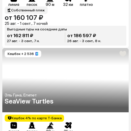
линия
песок
90 м
32 км
платно
Собственный пляж
от 160 107 ₽
25 авг. - 1 сент., 7 ночей
Выгодные туры на соседние даты
от 162 811 ₽
от 186 597 ₽
27 авг. - 3 сент., 7 н.
26 авг. - 3 сент., 8 н.
Кешбэк
+ 2 536
Эль Гуна, Египет
SeaView Turtles
Кешбэк 4% по карте Т-Банка