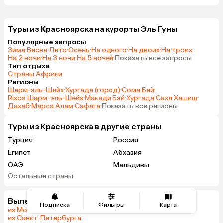
Туры из Красноярска на курорты Эль Гуны
Популярные запросы
Зима
·
Весна
·
Лето
·
Осень
·
На одного
·
На двоих
·
На троих
·
На 2 ночи
·
На 3 ночи
·
На 5 ночей
·
Показать все запросы
Тип отдыха
Страны Африки
Регионы
Шарм-эль-Шейх
·
Хургада (город)
·
Сома Бей
·
Rixos Шарм-эль-Шейх
·
Макади Бэй
·
Хургада
·
Сахл Хашиш
·
Дахаб
·
Марса Алам
·
Сафага
·
Показать все регионы
Туры из Красноярска в другие страны
Турция
Россия
Египет
Абхазия
ОАЭ
Мальдивы
Остальные страны
Гонконг
Вылеты из городов
Подписка
Фильтры
Карта
из Москвы
из Санкт-Петербурга