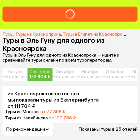
Туры
,
Туры из Красноярска
,
Туры в Египет из Красноярска
,
Туры
Туры в Эль Гуну для одного из
Красноярска
Туры в Эль Гуну для одного из Красноярска — ищите и
сравнивайте туры онлайн по всем туроператорам.
Август
Сентябрь
Октябрь
Ноябрь
Декабрь
Янв
Нет данных
173 604 ₽
Нет данных
Нет данных
Нет данных
Нет д
из
Красноярска
вылетов нет
мы показали туры
из
Екатеринбурга
от 111 784 ₽
Туры из Москвы
от 77 388 ₽
Туры из Челябинска
от 102 268 ₽
По рекомендации
Показаны туры в 25 отелей