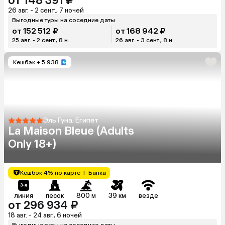
от 148 391 ₽
26 авг. - 2 сент., 7 ночей
Выгодные туры на соседние даты
от 152 512 ₽
от 168 942 ₽
25 авг. - 2 сент., 8 н.
26 авг. - 3 сент., 8 н.
Кешбэк
+ 5 938
Эль Гуна, Египет
La Maison Bleue (Adults
Only 18+)
Кешбэк 4% по карте Т-Банка
линия
песок
800 м
39 км
везде
от 296 934 ₽
18 авг. - 24 авг., 6 ночей
Выгодные туры на соседние даты