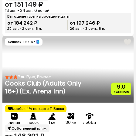
от 151 149 ₽
18 авг. - 24 авг., 6 ночей
Выгодные туры на соседние даты
от 184 242 ₽
от 197 246 ₽
25 авг. - 2 сент., 8 н.
26 авг. - 3 сент., 8 н.
Кешбэк
+ 2 967
Эль Гуна, Египет
Cooks Club (Adults Only
9.0
16+) (Ex. Arena Inn)
7 отзывов
Кешбэк 4% по карте Т-Банка
линия
песок
1 км
30 км
лобби
Собственный пляж