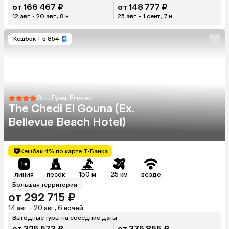
от 166 467 ₽
от 148 777 ₽
12 авг. - 20 авг., 8 н.
25 авг. - 1 сент., 7 н.
Кешбэк
+ 5 854
Эль Гуна, Египет
The Chedi El Gouna (Ex.
Bellevue Beach Hotel)
Кешбэк 4% по карте Т-Банка
линия
песок
150 м
25 км
везде
Большая территория
от 292 715 ₽
14 авг. - 20 авг., 6 ночей
Выгодные туры на соседние даты
от 325 573 ₽
от 375 855 ₽