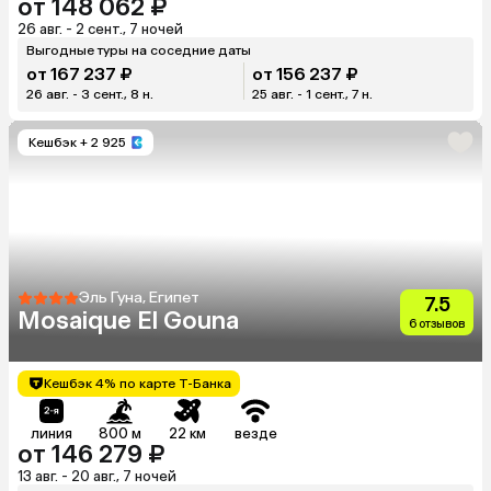
от 148 062 ₽
26 авг. - 2 сент., 7 ночей
Выгодные туры на соседние даты
от 167 237 ₽
от 156 237 ₽
26 авг. - 3 сент., 8 н.
25 авг. - 1 сент., 7 н.
Кешбэк
+ 2 925
Эль Гуна, Египет
7.5
Mosaique El Gouna
6 отзывов
Кешбэк 4% по карте Т-Банка
линия
800 м
22 км
везде
от 146 279 ₽
13 авг. - 20 авг., 7 ночей