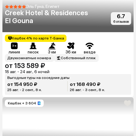
Эль Гуна, Египет
Creek Hotel & Residences
6.7
El Gouna
6 отзывов
Кешбэк 4% по карте Т-Банка
линия
песок
3 км
36 км
везде
Двухкомнатные номера
Собственный пляж
от 153 589 ₽
18 авг. - 24 авг., 6 ночей
Выгодные туры на соседние даты
от 154 950 ₽
от 168 490 ₽
25 авг. - 2 сент., 8 н.
26 авг. - 3 сент., 8 н.
Кешбэк
+ 3 604