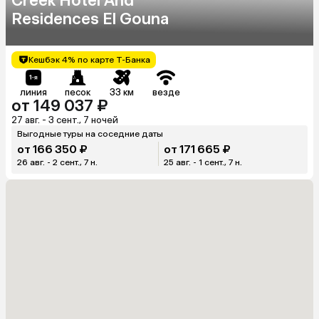
Creek Hotel And
Residences El Gouna
Кешбэк 4% по карте Т-Банка
линия
песок
33 км
везде
от 149 037 ₽
27 авг. - 3 сент., 7 ночей
Выгодные туры на соседние даты
от 166 350 ₽
от 171 665 ₽
26 авг. - 2 сент., 7 н.
25 авг. - 1 сент., 7 н.