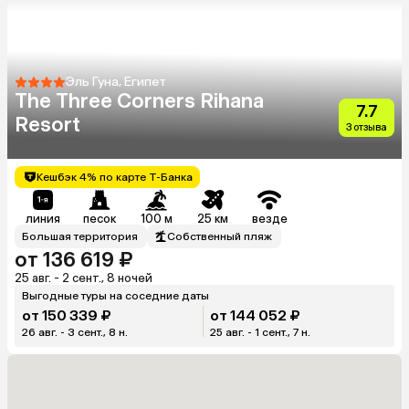
Эль Гуна, Египет
The Three Corners Rihana
7.7
Resort
3 отзыва
Кешбэк 4% по карте Т-Банка
линия
песок
100 м
25 км
везде
Большая территория
Собственный пляж
от 136 619 ₽
25 авг. - 2 сент., 8 ночей
Выгодные туры на соседние даты
от 150 339 ₽
от 144 052 ₽
26 авг. - 3 сент., 8 н.
25 авг. - 1 сент., 7 н.