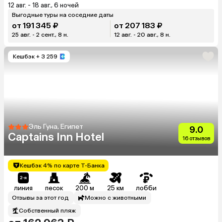
12 авг. - 18 авг., 6 ночей
Выгодные туры на соседние даты
от 191 345 ₽
от 207 183 ₽
25 авг. - 2 сент., 8 н.
12 авг. - 20 авг., 8 н.
Кешбэк
+ 3 259
Эль Гуна, Египет
9.0
Captains Inn Hotel
16 отзывов
Кешбэк 4% по карте Т-Банка
линия
песок
200 м
25 км
лобби
Отзывы за этот год
Можно с животными
Собственный пляж