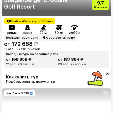
Steigenberger El Gouna
9.7
Golf Resort
8 отзывов
Кешбэк 4% по карте Т-Банка
линия
песок
25 м
30 км
лобби
Большая территория
Собственный пляж
от 172 688 ₽
12 авг. - 18 авг., 6 ночей
Выгодные туры на соседние даты
от 199 958 ₽
от 187 894 ₽
12 авг. - 20 авг., 8 н.
20 авг. - 27 авг., 7 н.
Как купить тур
Подбор, оплата, документы
Кешбэк
+ 3 318