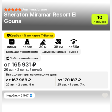
Эль Гуна, Египет
Sheraton Miramar Resort El
10
Gouna
7 отзывов
Кешбэк 4% по карте Т-Банка
линия
песок
30 м
38 км
лобби
Большая территория
Двухкомнатные номера
Собственный пляж
от 165 931 ₽
26 авг. - 2 сент., 7 ночей
Выгодные туры на соседние даты
от 167 968 ₽
от 170 187 ₽
25 авг. - 2 сент., 8 н.
25 авг. - 1 сент., 7 н.
Кешбэк
+ 2 547