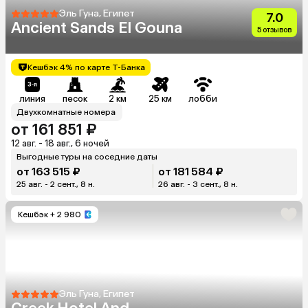
Эль Гуна, Египет
7.0
Ancient Sands El Gouna
5 отзывов
Кешбэк 4% по карте Т-Банка
линия
песок
2 км
25 км
лобби
Двухкомнатные номера
от 161 851 ₽
12 авг. - 18 авг., 6 ночей
Выгодные туры на соседние даты
от 163 515 ₽
от 181 584 ₽
25 авг. - 2 сент., 8 н.
26 авг. - 3 сент., 8 н.
Кешбэк
+ 2 980
Эль Гуна, Египет