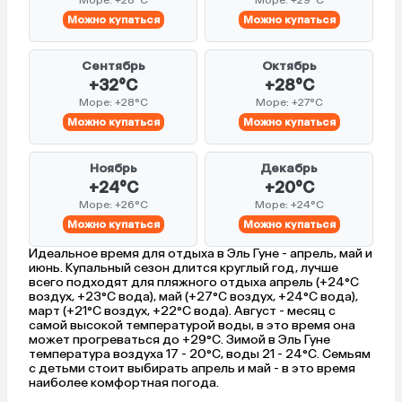
Можно купаться
Можно купаться
Сентябрь
Октябрь
+32°C
+28°C
Море: +28°C
Море: +27°C
Можно купаться
Можно купаться
Ноябрь
Декабрь
+24°C
+20°C
Море: +26°C
Море: +24°C
Можно купаться
Можно купаться
Идеальное время для отдыха в Эль Гуне - апрель, май и
июнь. Купальный сезон длится круглый год, лучше
всего подходят для пляжного отдыха апрель (+24°C
воздух, +23°C вода), май (+27°C воздух, +24°C вода),
март (+21°C воздух, +22°C вода). Август - месяц с
самой высокой температурой воды, в это время она
может прогреваться до +29°C. Зимой в Эль Гуне
температура воздуха 17 - 20°C, воды 21 - 24°C. Семьям
с детьми стоит выбирать апрель и май - в это время
наиболее комфортная погода.