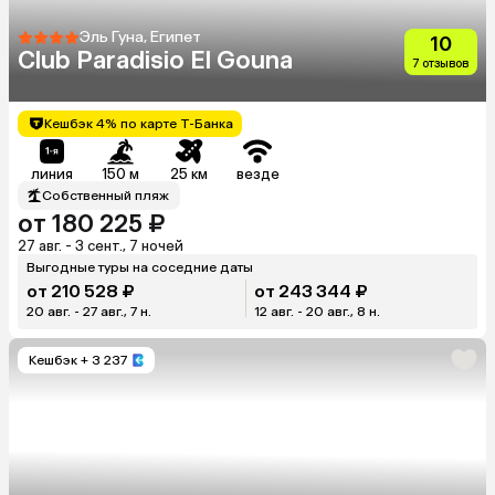
Эль Гуна, Египет
10
Club Paradisio El Gouna
7 отзывов
Кешбэк 4% по карте Т-Банка
линия
150 м
25 км
везде
Собственный пляж
от 180 225 ₽
27 авг. - 3 сент., 7 ночей
Выгодные туры на соседние даты
от 210 528 ₽
от 243 344 ₽
20 авг. - 27 авг., 7 н.
12 авг. - 20 авг., 8 н.
Кешбэк
+ 3 237