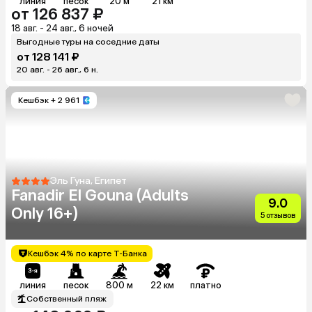
линия
песок
20 м
21 км
от 126 837 ₽
18 авг. - 24 авг., 6 ночей
Выгодные туры на соседние даты
от 128 141 ₽
20 авг. - 26 авг., 6 н.
Кешбэк
+ 2 961
Эль Гуна, Египет
Fanadir El Gouna (Adults
9.0
Only 16+)
5 отзывов
Кешбэк 4% по карте Т-Банка
линия
песок
800 м
22 км
платно
Собственный пляж