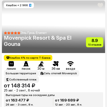
Кешбэк
+ 2 966
Эль Гуна, Египет
Movenpick Resort & Spa El
8.9
Gouna
10 отзывов
Кешбэк 4% по карте Т-Банка
линия
песок
30 м
36 км
везде
Большая территория
Сеть отелей Movenpick
Собственный пляж
от 148 314 ₽
25 авг. - 2 сент., 8 ночей
Выгодные туры на соседние даты
от 163 477 ₽
от 169 689 ₽
26 авг. - 3 сент., 8 н.
12 авг. - 20 авг., 8 н.