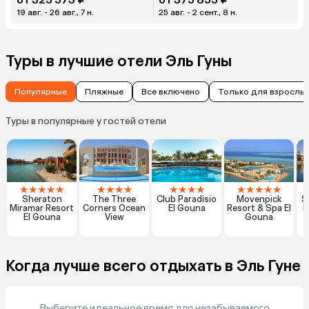
19 авг. - 26 авг., 7 н.
25 авг. - 2 сент., 8 н.
Туры в лучшие отели Эль Гуны
Популярные
Пляжные
Все включено
Только для взрослы
Туры в популярные у гостей отели
★
★
★
★
★
★
★
★
★
★
★
★
★
★
★
★
★
★
Sheraton
The Three
Club Paradisio
Movenpick
S
Miramar Resort
Corners Ocean
El Gouna
Resort & Spa El
E
El Gouna
View
Gouna
Когда лучше всего отдыхать в Эль Гуне
Выберите идеальное время для незабываемого