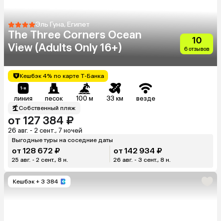
Эль Гуна, Египет
The Three Corners Ocean
10
View (Adults Only 16+)
6 отзывов
Кешбэк 4% по карте Т-Банка
линия
песок
100 м
33 км
везде
Собственный пляж
от 127 384 ₽
26 авг. - 2 сент., 7 ночей
Выгодные туры на соседние даты
от 128 672 ₽
от 142 934 ₽
25 авг. - 2 сент., 8 н.
26 авг. - 3 сент., 8 н.
Кешбэк
+ 3 384