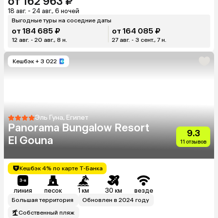
от 162 963 ₽
18 авг. - 24 авг., 6 ночей
Выгодные туры на соседние даты
от 184 685 ₽
от 164 085 ₽
12 авг. - 20 авг., 8 н.
27 авг. - 3 сент., 7 н.
Кешбэк
+ 3 022
Эль Гуна, Египет
Panorama Bungalow Resort
9.3
El Gouna
11 отзывов
Кешбэк 4% по карте Т-Банка
линия
песок
1 км
30 км
везде
Большая территория
Обновлен в 2024 году
Собственный пляж