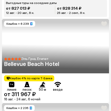
Выгодные туры на соседние даты
от 827 013 ₽
от 828 314 ₽
12 авг. - 20 авг., 8 н.
25 авг. - 2 сент., 8 н.
Кешбэк
+ 6 239
Эль Гуна, Египет
Bellevue Beach Hotel
Кешбэк 4% по карте Т-Банка
линия
песок
50 м
везде
от 311 967 ₽
18 авг. - 24 авг., 6 ночей
Кешбэк
+ 2 235