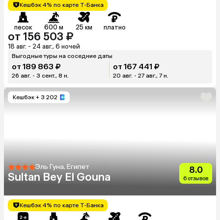
Кешбэк 4% по карте Т-Банка
песок
600 м
25 км
платно
от 156 503 ₽
18 авг. - 24 авг., 6 ночей
Выгодные туры на соседние даты
от 189 863 ₽
от 167 441 ₽
26 авг. - 3 сент., 8 н.
20 авг. - 27 авг., 7 н.
Кешбэк
+ 3 202
Эль Гуна, Египет
8.0
Sultan Bey El Gouna
6 отзывов
Кешбэк 4% по карте Т-Банка