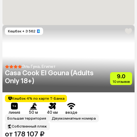
Кешбэк
+ 3 562
Эль Гуна, Египет
Casa Cook El Gouna (Adults
9.0
Only 18+)
10 отзывов
Кешбэк 4% по карте Т-Банка
линия
50 м
40 км
везде
Большая территория
Двухкомнатные номера
Собственный пляж
от 178 107 ₽