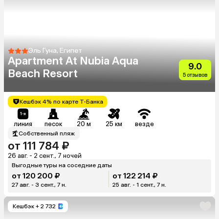
Эль Гуна, Египет
Apartment At Nubia Aqua
9.0
Beach Resort
5 отзывов
Кешбэк 4% по карте Т-Банка
линия
песок
20 м
25 км
везде
Собственный пляж
от 111 784 ₽
26 авг. - 2 сент., 7 ночей
Выгодные туры на соседние даты
от 120 200 ₽
от 122 214 ₽
27 авг. - 3 сент., 7 н.
25 авг. - 1 сент., 7 н.
Кешбэк
+ 2 732