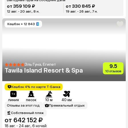
от 359 109 ₽
от 330 845 ₽
12 авг. - 20 авг., 8 н.
19 авг. - 26 авг., 7 н.
Кешбэк
+ 12 843
Эль Гуна, Египет
9.5
Tawila Island Resort & Spa
10 отзывов
Кешбэк 4% по карте Т-Банка
линия
песок
10 м
40 км
Отзывы за этот год
Премиальный отдых
Собственный пляж
от 642 152 ₽
18 авг. - 24 авг., 6 ночей