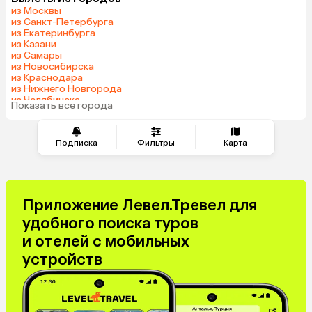
Беларусь
Армения
из Москвы
Шри-Ланка
Казахстан
из Санкт-Петербурга
из Екатеринбурга
Азербайджан
Узбекистан
из Казани
Сербия
Катар
из Самары
из Новосибирска
Киргизия
Гонконг
из Краснодара
Саудовская Аравия
Таджикистан
из Нижнего Новгорода
из Челябинска
Венгрия
Показать все города
из Тюмени
Подписка
Фильтры
Карта
Приложение Левел.Тревел для
удобного поиска туров
и отелей с мобильных
устройств