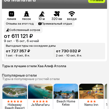
11 отзывов
линия
песок
10 м
320 км
везде
Отзывы за этот год
Премиальный отдых
Собственный остров
от 611 121 ₽
9 окт. - 15 окт., 6 ночей
Выгодные туры на соседние даты
от 727 357 ₽
от 730 032 ₽
1 окт. - 9 окт., 8 н.
2 окт. - 10 окт., 8 н.
Туры в лучшие отели Хаа Алиф Атолла
Популярные отели
Туры в популярные у гостей отели
★
★
★
★
★
★
★
★
★
★
★
★
★
Beach Home
Kelaa
Hideaway
Ja Manafaru
Nemo Inn
T
Beach Resort