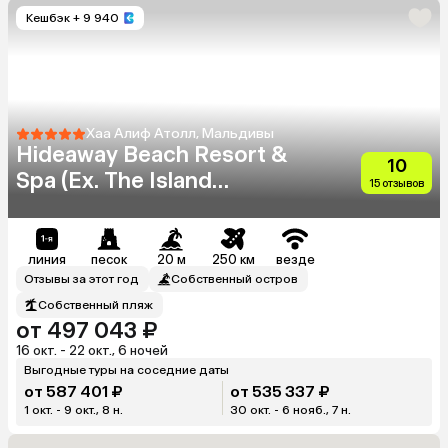
Кешбэк
+ 9 940
Хаа Алиф Атолл, Мальдивы
Hideaway Beach Resort &
10
Spa (Ex. The Island
15 отзывов
Hideaway At Dhonakulhi)
линия
песок
20 м
250 км
везде
Отзывы за этот год
Собственный остров
Собственный пляж
от 497 043 ₽
16 окт. - 22 окт., 6 ночей
Выгодные туры на соседние даты
от 587 401 ₽
от 535 337 ₽
1 окт. - 9 окт., 8 н.
30 окт. - 6 нояб., 7 н.