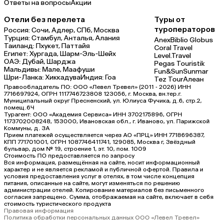
Ответы на вопросы
Акции
Отели без перелета
Туры от
туроператоров
Россия:
Сочи,
Адлер,
СПб,
Москва
Турция:
Стамбул,
Анталья,
Алания
Anex
Biblio Globus
Таиланд:
Пхукет,
Паттайя
Coral Travel
Египет:
Хургада,
Шарм-Эль-Шейх
Level.Travel
ОАЭ:
Дубай,
Шарджа
Pegas Touristik
Мальдивы:
Мале,
Маафуши
Fun&Sun
Sunmar
Шри-Ланка:
Хиккадува
Индия:
Гоа
Tez Tour
Алеан
Правообладатель ПО: ООО «Левел Тревел» (2011 - 2026) ИНН
7716697924, ОГРН 1117746723808 123056, г. Москва, вн.тер.г.
Муниципальный округ Пресненский, ул. Юлиуса Фучика, д.6, стр.2,
помещ.6Ч
Турагент: ООО «Академия Сервиса» ИНН 3702175896, ОГРН
1173702008248, 153000, Ивановская обл., г. Иваново, ул. Парижской
Коммуны, д. ЗА
Прием платежей осуществляется через АО «ПРЦ» ИНН 7718696387,
КПП 771701001, ОГРН 1087746411741, 129085, Москва г, Звёздный
бульвар, дом № 19, строение 1, эт. 10, пом. 1009
Стоимость ПО предоставляется по запросу
Вся информация, размещённая на сайте, носит информационный
характер и не является рекламой и публичной офертой. Правила и
условия предоставления услуг в отелях, в том числе концепция
питания, описанные на сайте, могут изменяться по решению
администрации отелей. Копирование материалов без письменного
согласия запрещено. Сумма, отображаемая на сайте, включает в себя
стоимость туристического продукта
Правовая информация
Политика обработки персональных данных ООО «Левел Тревел»