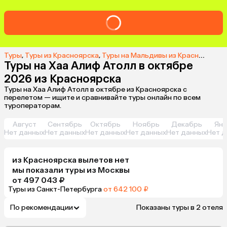
Туры
,
Туры из Красноярска
,
Туры на Мальдивы из Красноярска
,
Туры на Хаа Алиф Атолл в октябре
2026 из Красноярска
Туры на Хаа Алиф Атолл в октябре из Красноярска с
перелетом — ищите и сравнивайте туры онлайн по всем
туроператорам.
Август
Сентябрь
Октябрь
Ноябрь
Декабрь
Янв
Нет данных
Нет данных
Нет данных
Нет данных
Нет данных
Нет д
из
Красноярска
вылетов нет
мы показали туры
из
Москвы
от 497 043 ₽
Туры из Санкт-Петербурга
от 642 100 ₽
По рекомендации
Показаны туры в 2 отеля