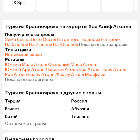
& Spa
Туры из Красноярска на курорты Хаа Алиф Атолла
Популярные запросы
Зима
·
Весна
·
Лето
·
Осень
·
На одного
·
На двоих
·
На троих
·
На 5 ночей
·
На 7 ночей
·
На 10 ночей
·
Показать все запросы
Тип отдыха
Индийский океан
Регионы
Южный Мале Атолл
·
Северный Мале Атолл
·
Южный Ари Атолл
·
Лавиани Атолл
·
Баа Атолл
·
Нону Атолл
·
Раа Атолл
·
Вааву Атолл
·
Фаафу Атолл
·
Маафуши
·
Показать все регионы
Туры из Красноярска в другие страны
Турция
Россия
Египет
Абхазия
Китай
Таиланд
Остальные страны
Вьетнам
ОАЭ
Мальдивы
Грузия
Вылеты из городов