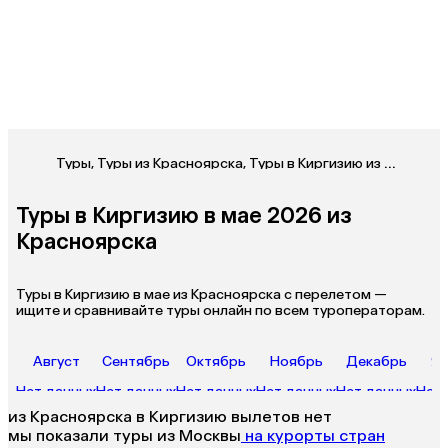
Туры
,
Туры из Красноярска
,
Туры в Киргизию из Красноярска
Туры в Киргизию в мае 2026 из
Красноярска
Туры в Киргизию в мае из Красноярска с перелетом —
ищите и сравнивайте туры онлайн по всем туроператорам.
Август
Сентябрь
Октябрь
Ноябрь
Декабрь
Ян
Нет данных
Нет данных
Нет данных
Нет данных
Нет данных
Нет 
из
Красноярска
в Киргизию
вылетов нет
мы показали туры
из
Москвы
на курорты стран