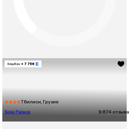
Кешбэк
+ 7 756
Тбилиси, Грузия
Sole Palace
9.8
74 отзыва