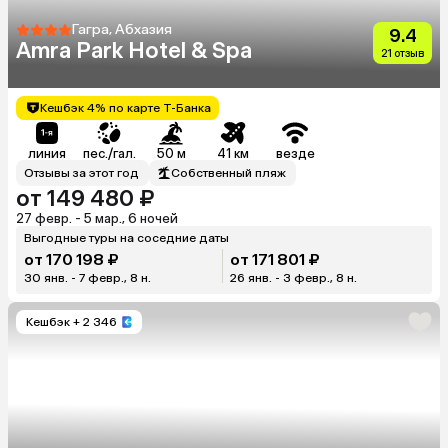
Гагра, Абхазия
9.4
Amra Park Hotel & Spa
21 отзыв
Кешбэк 4% по карте Т-Банка
линия
пес./гал.
50 м
41 км
везде
Отзывы за этот год
Собственный пляж
от 149 480 ₽
27 февр. - 5 мар., 6 ночей
Выгодные туры на соседние даты
от 170 198 ₽
от 171 801 ₽
30 янв. - 7 февр., 8 н.
26 янв. - 3 февр., 8 н.
Кешбэк
+ 2 346