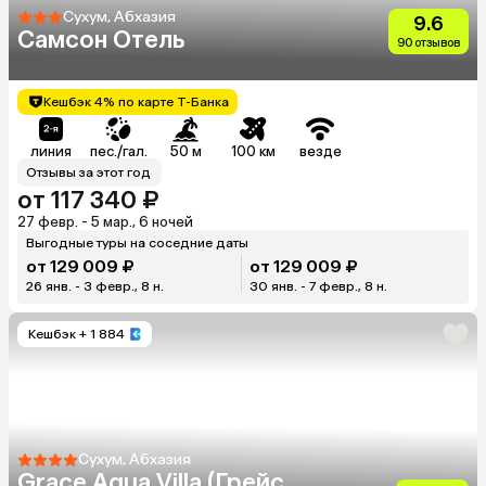
Сухум, Абхазия
9.6
Самсон Отель
90 отзывов
Кешбэк 4% по карте Т-Банка
линия
пес./гал.
50 м
100 км
везде
Отзывы за этот год
от 117 340 ₽
27 февр. - 5 мар., 6 ночей
Выгодные туры на соседние даты
от 129 009 ₽
от 129 009 ₽
26 янв. - 3 февр., 8 н.
30 янв. - 7 февр., 8 н.
Кешбэк
+ 1 884
Сухум, Абхазия
Grace Aqua Villa (Грейс