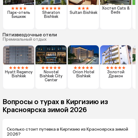
★
★
★
★
★
★
★
★
★
★
★
★
Хостел Cats &
Beds
Парк-отель
Sheraton
Sultan Bishkek
Бишкек
Bishkek
Пятизвездочные отели
Премиальный отдых
★
★
★
★
★
★
★
★
★
★
★
★
★
★
★
★
★
★
★
★
Hyatt Regency
Novotel
Orion Hotel
Золотой
Bishkek
Bishkek City
Bishkek
Дракон
Center
Вопросы о турах в Киргизию из
Красноярска зимой 2026
Сколько стоит путевка в Киргизию из Красноярска зимой
2026?