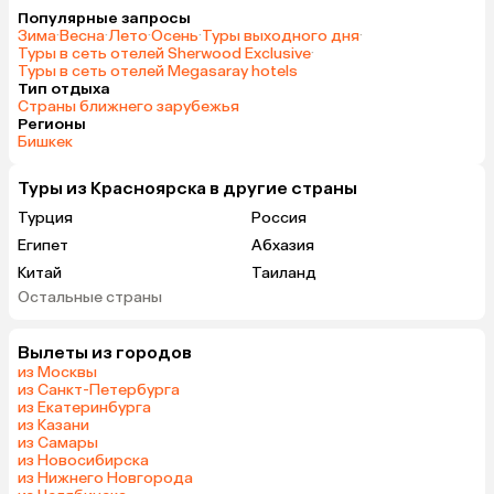
Популярные запросы
Зима
·
Весна
·
Лето
·
Осень
·
Туры выходного дня
·
Туры в сеть отелей Sherwood Exclusive
·
Туры в сеть отелей Megasaray hotels
Тип отдыха
Страны ближнего зарубежья
Регионы
Бишкек
Туры из Красноярска в другие страны
Турция
Россия
Египет
Абхазия
Китай
Таиланд
Остальные страны
Вьетнам
ОАЭ
Мальдивы
Грузия
Вылеты из городов
Армения
Казахстан
из Москвы
Шри-Ланка
Узбекистан
из Санкт-Петербурга
из Екатеринбурга
Азербайджан
Сербия
из Казани
Катар
Гонконг
из Самары
из Новосибирска
Саудовская Аравия
Венгрия
из Нижнего Новгорода