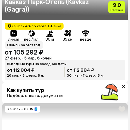
Кавказ Парк-Отель (Kavkaz
9.0
(Gagra))
31 отзыв
Кешбэк 4% по карте Т-Банка
линия
пес./гал.
30 м
35 км
везде
Отзывы за этот год
от 105 292 ₽
27 февр. - 5 мар., 6 ночей
Выгодные туры на соседние даты
от 112 884 ₽
от 112 884 ₽
26 янв. - 3 февр., 8 н.
30 янв. - 7 февр., 8 н.
Как купить тур
Подбор, оплата, документы
Кешбэк
+ 3 315