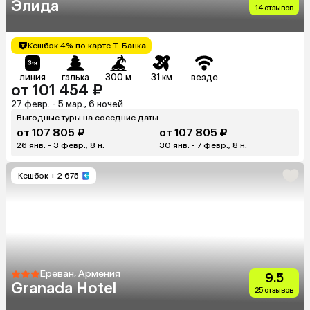
Элида
14 отзывов
Кешбэк 4% по карте Т-Банка
линия
галька
300 м
31 км
везде
от 101 454 ₽
27 февр. - 5 мар., 6 ночей
Выгодные туры на соседние даты
от 107 805 ₽
от 107 805 ₽
26 янв. - 3 февр., 8 н.
30 янв. - 7 февр., 8 н.
Кешбэк
+ 2 675
Ереван, Армения
9.5
Granada Hotel
25 отзывов