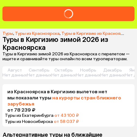
Туры
,
Туры из Красноярска
,
Туры в Киргизию из Красноярска
,
Ту
Туры в Киргизию зимой 2026 из
Красноярска
Туры в Киргизию зимой 2026 из Красноярска с перелетом —
ищите и сравнивайте туры онлайн по всем туроператорам.
Август
Сентябрь
Октябрь
Ноябрь
Декабрь
Янв
Нет данных
Нет данных
Нет данных
Нет данных
Нет данных
Нет д
из
Красноярска
в Киргизию
вылетов нет
мы показали туры
на курорты стран ближнего
зарубежья
от 78 239 ₽
Туры из Екатеринбурга
от 43 100 ₽
Туры из Новосибирска
от 58 037 ₽
Альтернативные туры на ближайшие