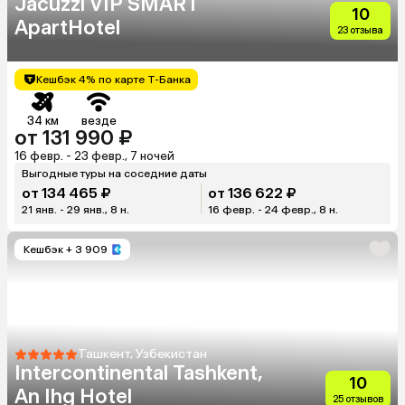
Jacuzzi VIP SMART
10
ApartHotel
23 отзыва
Кешбэк 4% по карте Т-Банка
34 км
везде
от 131 990 ₽
16 февр. - 23 февр., 7 ночей
Выгодные туры на соседние даты
от 134 465 ₽
от 136 622 ₽
21 янв. - 29 янв., 8 н.
16 февр. - 24 февр., 8 н.
Кешбэк
+ 3 909
Ташкент, Узбекистан
Intercontinental Tashkent,
10
An Ihg Hotel
25 отзывов