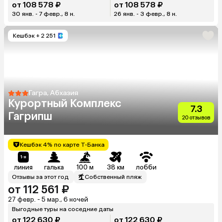
от 108 578 ₽
от 108 578 ₽
30 янв. - 7 февр., 8 н.
26 янв. - 3 февр., 8 н.
Кешбэк
+ 2 251
Гагра, Абхазия
Курортный Комплекс
7.3
Гагрипш
20 отзывов
Кешбэк 4% по карте Т-Банка
линия
галька
100 м
38 км
лобби
Отзывы за этот год
Собственный пляж
от 112 561 ₽
27 февр. - 5 мар., 6 ночей
Выгодные туры на соседние даты
от 122 630 ₽
от 122 630 ₽