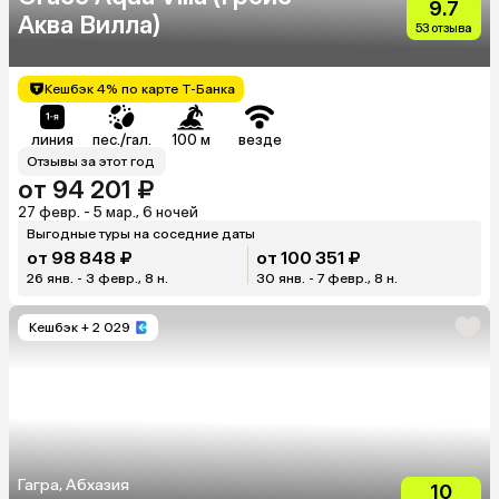
9.7
Аква Вилла)
53 отзыва
Кешбэк 4% по карте Т-Банка
линия
пес./гал.
100 м
везде
Отзывы за этот год
от 94 201 ₽
27 февр. - 5 мар., 6 ночей
Выгодные туры на соседние даты
от 98 848 ₽
от 100 351 ₽
26 янв. - 3 февр., 8 н.
30 янв. - 7 февр., 8 н.
Кешбэк
+ 2 029
Гагра, Абхазия
10