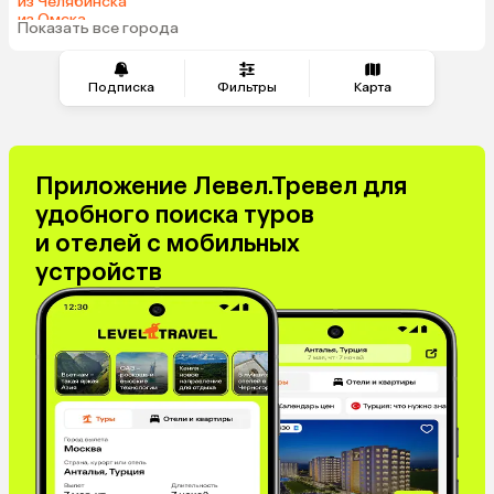
из Челябинска
из Омска
Показать все города
из Волгограда
Подписка
Фильтры
Карта
Приложение Левел.Тревел для
удобного поиска туров
и отелей с мобильных
устройств