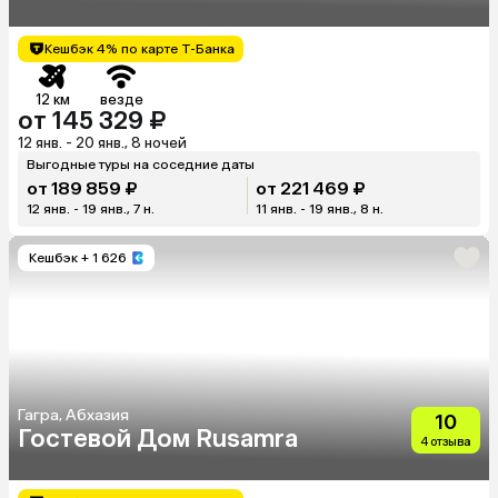
Кешбэк 4% по карте Т-Банка
12 км
везде
от 145 329 ₽
12 янв. - 20 янв., 8 ночей
Выгодные туры на соседние даты
от 189 859 ₽
от 221 469 ₽
12 янв. - 19 янв., 7 н.
11 янв. - 19 янв., 8 н.
Кешбэк
+ 1 626
Гагра, Абхазия
10
Гостевой Дом Rusamra
4 отзыва