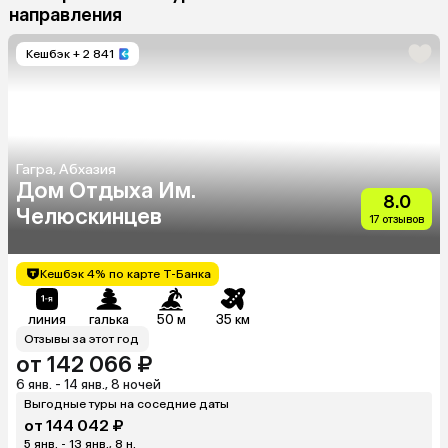
направления
Кешбэк
+ 2 841
Гагра, Абхазия
Дом Отдыха Им.
8.0
Челюскинцев
17 отзывов
Кешбэк 4% по карте Т-Банка
линия
галька
50 м
35 км
Отзывы за этот год
от 142 066 ₽
6 янв. - 14 янв., 8 ночей
Выгодные туры на соседние даты
от 144 042 ₽
5 янв. - 13 янв., 8 н.