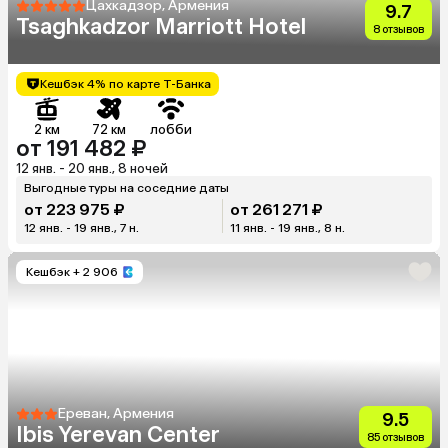
Цахкадзор, Армения
9.7
Tsaghkadzor Marriott Hotel
8 отзывов
Кешбэк 4% по карте Т-Банка
2 км
72 км
лобби
от 191 482 ₽
12 янв. - 20 янв., 8 ночей
Выгодные туры на соседние даты
от 223 975 ₽
от 261 271 ₽
12 янв. - 19 янв., 7 н.
11 янв. - 19 янв., 8 н.
Кешбэк
+ 2 906
Ереван, Армения
9.5
Ibis Yerevan Center
85 отзывов