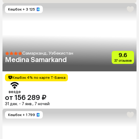
Кешбэк
+ 3 125
Самарканд, Узбекистан
9.6
Medina Samarkand
37 отзывов
Кешбэк 4% по карте Т-Банка
везде
от 156 289 ₽
31 дек. - 7 янв., 7 ночей
Кешбэк
+ 1 799