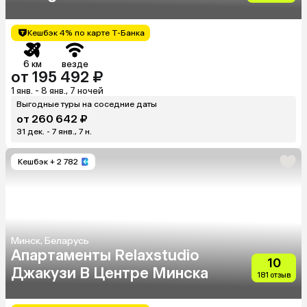
Кешбэк 4% по карте Т-Банка
6 км
везде
от 195 492 ₽
1 янв. - 8 янв., 7 ночей
Выгодные туры на соседние даты
от 260 642 ₽
31 дек. - 7 янв., 7 н.
Кешбэк
+ 2 782
Минск, Беларусь
Апартаменты Relaxstudio
10
Джакузи В Центре Минска
181 отзыв