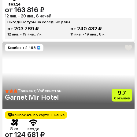
везде
от 163 816 ₽
12 янв. - 20 янв., 8 ночей
Выгодные туры на соседние даты
от 203 789 ₽
от 240 432 ₽
12 янв. - 19 янв., 7 н.
11 янв. - 19 янв., 8 н.
Кешбэк
+ 2 493
Ташкент, Узбекистан
9.7
Garnet Mir Hotel
6 отзывов
Кешбэк 4% по карте Т-Банка
5 км
везде
от 124 681 ₽