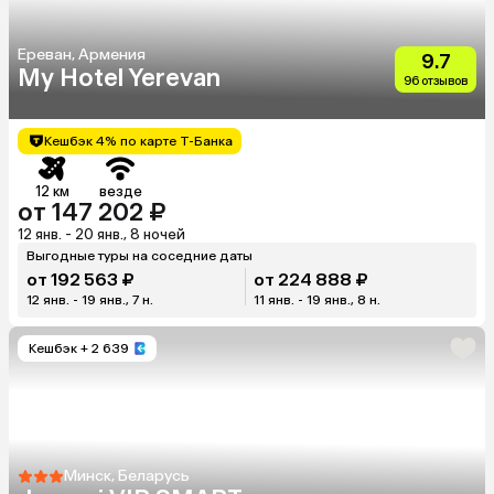
Ереван, Армения
9.7
My Hotel Yerevan
96 отзывов
Кешбэк 4% по карте Т-Банка
12 км
везде
от 147 202 ₽
12 янв. - 20 янв., 8 ночей
Выгодные туры на соседние даты
от 192 563 ₽
от 224 888 ₽
12 янв. - 19 янв., 7 н.
11 янв. - 19 янв., 8 н.
Кешбэк
+ 2 639
Минск, Беларусь