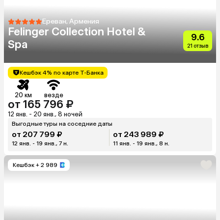
Ереван, Армения
Felinger Collection Hotel &
9.6
Spa
21 отзыв
Кешбэк 4% по карте Т-Банка
20 км
везде
от 165 796 ₽
12 янв. - 20 янв., 8 ночей
Выгодные туры на соседние даты
от 207 799 ₽
от 243 989 ₽
12 янв. - 19 янв., 7 н.
11 янв. - 19 янв., 8 н.
Кешбэк
+ 2 989