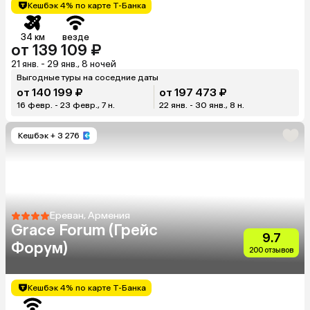
Кешбэк 4% по карте Т-Банка
34 км
везде
от 139 109 ₽
21 янв. - 29 янв., 8 ночей
Выгодные туры на соседние даты
от 140 199 ₽
от 197 473 ₽
16 февр. - 23 февр., 7 н.
22 янв. - 30 янв., 8 н.
Кешбэк
+ 3 276
Ереван, Армения
Grace Forum (Грейс
9.7
Форум)
200 отзывов
Кешбэк 4% по карте Т-Банка