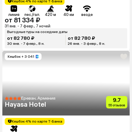
Кешбэк 4% по карте Т-Банка
линия
пес./гал.
420 м
40 км
везде
от 81 334 ₽
31 янв. - 7 февр., 7 ночей
Выгодные туры на соседние даты
от 82 780 ₽
от 82 780 ₽
30 янв. - 7 февр., 8 н.
26 янв. - 3 февр., 8 н.
Кешбэк
+ 3 041
Ереван, Армения
9.7
Hayasa Hotel
55 отзывов
Кешбэк 4% по карте Т-Банка