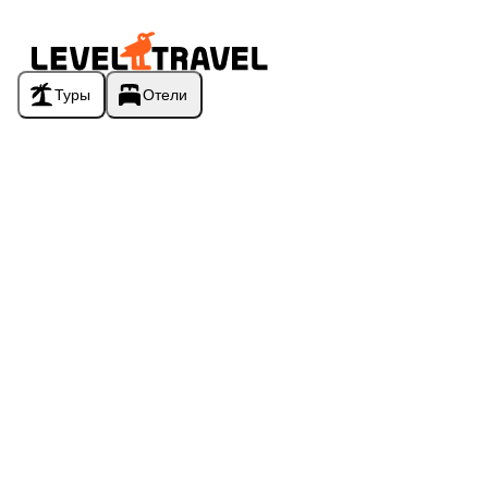
Туры
Отели