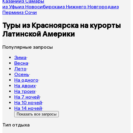
Казани
из Самары
из Уфы
из Новосибирска
из Нижнего Новгорода
из
Перми
из Сочи
Туры из Красноярска на курорты
Латинской Америки
Популярные запросы
Зима
·
Весна
·
Лето
·
Осень
·
На одного
·
На двоих
·
На троих
·
На 7 ночей
·
На 10 ночей
·
На 14 ночей
·
Показать все запросы
Тип отдыха