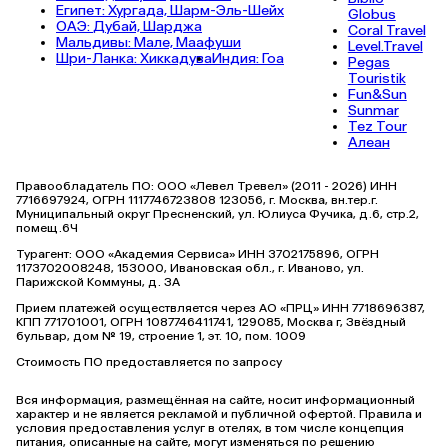
Египет:
Хургада,
Шарм-Эль-Шейх
Globus
ОАЭ:
Дубай,
Шарджа
Coral Travel
Мальдивы:
Мале,
Маафуши
Level.Travel
Шри-Ланка:
Хиккадува
Индия:
Гоа
Pegas
Touristik
Fun&Sun
Sunmar
Tez Tour
Алеан
Правообладатель ПО: ООО «Левел Тревел» (2011 - 2026) ИНН
7716697924, ОГРН 1117746723808 123056, г. Москва, вн.тер.г.
Муниципальный округ Пресненский, ул. Юлиуса Фучика, д.6, стр.2,
помещ.6Ч
Турагент: ООО «Академия Сервиса» ИНН 3702175896, ОГРН
1173702008248, 153000, Ивановская обл., г. Иваново, ул.
Парижской Коммуны, д. ЗА
Прием платежей осуществляется через АО «ПРЦ» ИНН 7718696387,
КПП 771701001, ОГРН 1087746411741, 129085, Москва г, Звёздный
бульвар, дом № 19, строение 1, эт. 10, пом. 1009
Стоимость ПО предоставляется по запросу
Вся информация, размещённая на сайте, носит информационный
характер и не является рекламой и публичной офертой. Правила и
условия предоставления услуг в отелях, в том числе концепция
питания, описанные на сайте, могут изменяться по решению