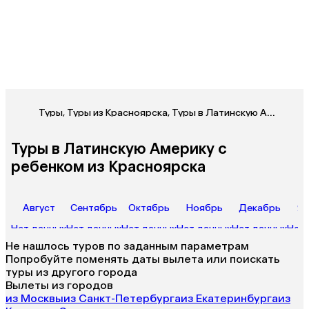
Туры
,
Туры из Красноярска
,
Туры в Латинскую Америку из Красноярска
Туры в Латинскую Америку с
ребенком из Красноярска
Август
Сентябрь
Октябрь
Ноябрь
Декабрь
Ян
Нет данных
Нет данных
Нет данных
Нет данных
Нет данных
Нет 
Не нашлось туров по заданным параметрам
Попробуйте поменять даты вылета или поискать
туры из другого города
Вылеты из городов
из Москвы
из Санкт-Петербурга
из Екатеринбурга
из