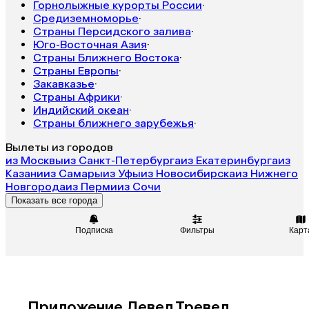
Горнолыжные курорты России
·
Средиземноморье
·
Страны Персидского залива
·
Юго-Восточная Азия
·
Страны Ближнего Востока
·
Страны Европы
·
Закавказье
·
Страны Африки
·
Индийский океан
·
Страны ближнего зарубежья
·
Вылеты из городов
из Москвы
из Санкт-Петербурга
из Екатеринбурга
из
Казани
из Самары
из Уфы
из Новосибирска
из Нижнего
Новгорода
из Перми
из Сочи
Показать все города
Подписка
Фильтры
Карт
Приложение Левел.Тревел