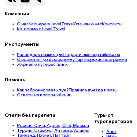
Компания
О нас
Карьера в Level.Travel
Отзывы о нас
Контакты
Ко-промо с Level.Travel
Инструменты
Календарь низких цен
Подарочные сертификаты
Оформить тур в рассрочку
Партнерская программа
Журнал о путешествиях
Помощь
Как забронировать тур?
Правила въезда и визы
Ответы на вопросы
Акции
Отели без перелета
Туры от
туроператоров
Россия:
Сочи,
Адлер,
СПб,
Москва
Турция:
Стамбул,
Анталья,
Алания
Anex
Таиланд:
Пхукет,
Паттайя
Biblio