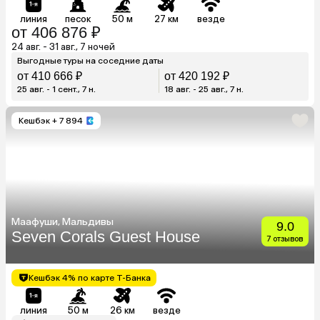
линия
песок
50 м
27 км
везде
от 406 876 ₽
24 авг. - 31 авг., 7 ночей
Выгодные туры на соседние даты
от 410 666 ₽
от 420 192 ₽
25 авг. - 1 сент., 7 н.
18 авг. - 25 авг., 7 н.
Кешбэк
+ 7 894
Маафуши, Мальдивы
9.0
Seven Corals Guest House
7 отзывов
Кешбэк 4% по карте Т-Банка
линия
50 м
26 км
везде