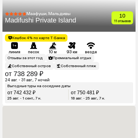
Маафуши, Мальдивы
10
Madifushi Private Island
11 отзывов
Кешбэк 4% по карте Т-Банка
линия
песок
10 м
93 км
везде
Отзывы за этот год
Премиальный отдых
Собственный остров
Собственный пляж
от 738 289 ₽
24 авг. - 31 авг., 7 ночей
Выгодные туры на соседние даты
от 742 432 ₽
от 750 481 ₽
25 авг. - 1 сент., 7 н.
18 авг. - 25 авг., 7 н.