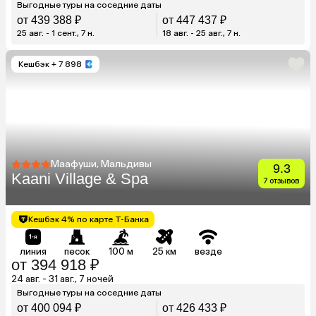
Выгодные туры на соседние даты
от 439 388 ₽
от 447 437 ₽
25 авг. - 1 сент., 7 н.
18 авг. - 25 авг., 7 н.
Кешбэк
+ 7 898
Маафуши, Мальдивы
9.3
Kaani Village & Spa
7 отзывов
Кешбэк 4% по карте Т-Банка
линия
песок
100 м
25 км
везде
от 394 918 ₽
24 авг. - 31 авг., 7 ночей
Выгодные туры на соседние даты
от 400 094 ₽
от 426 433 ₽