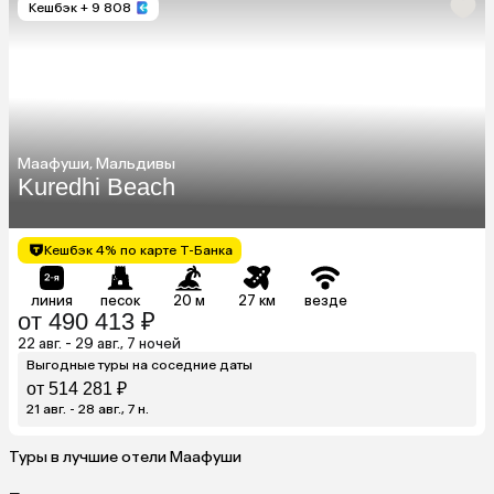
Кешбэк
+ 9 808
Маафуши, Мальдивы
Kuredhi Beach
Кешбэк 4% по карте Т-Банка
линия
песок
20 м
27 км
везде
от 490 413 ₽
22 авг. - 29 авг., 7 ночей
Выгодные туры на соседние даты
от 514 281 ₽
21 авг. - 28 авг., 7 н.
Туры в лучшие отели Маафуши