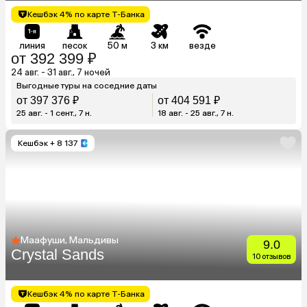
Кешбэк 4% по карте Т-Банка
линия
песок
50 м
3 км
везде
от 392 399 ₽
24 авг. - 31 авг., 7 ночей
Выгодные туры на соседние даты
от 397 376 ₽
от 404 591 ₽
25 авг. - 1 сент., 7 н.
18 авг. - 25 авг., 7 н.
Кешбэк
+ 8 137
Маафуши, Мальдивы
9.0
Crystal Sands
10 отзывов
Кешбэк 4% по карте Т-Банка