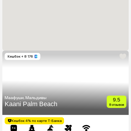
Кешбэк
+ 8 176
Маафуши, Мальдивы
9.5
Kaani Palm Beach
8 отзывов
Кешбэк 4% по карте Т-Банка