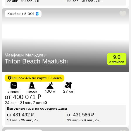
22 авг. - 29 авг., 7 н.
23 авг. - 30 авг., 7 н.
Кешбэк
+ 8 001
Маафуши, Мальдивы
9.0
Triton Beach Maafushi
5 отзывов
Кешбэк 4% по карте Т-Банка
линия
песок
100 м
27 км
от 400 071 ₽
24 авг. - 31 авг., 7 ночей
Выгодные туры на соседние даты
от 431 492 ₽
от 431 586 ₽
18 авг. - 25 авг., 7 н.
22 авг. - 29 авг., 7 н.