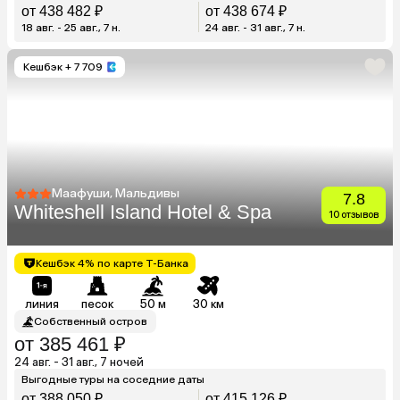
от 438 482 ₽
от 438 674 ₽
18 авг. - 25 авг., 7 н.
24 авг. - 31 авг., 7 н.
Кешбэк
+ 7 709
Маафуши, Мальдивы
7.8
Whiteshell Island Hotel & Spa
10 отзывов
Кешбэк 4% по карте Т-Банка
линия
песок
50 м
30 км
Собственный остров
от 385 461 ₽
24 авг. - 31 авг., 7 ночей
Выгодные туры на соседние даты
от 388 050 ₽
от 415 126 ₽