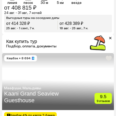
линия
песок
30 м
5 км
везде
от 408 815 ₽
24 авг. - 31 авг., 7 ночей
Выгодные туры на соседние даты
от 414 328 ₽
от 428 389 ₽
25 авг. - 1 сент., 7 н.
18 авг. - 25 авг., 7 н.
Как купить тур
Подбор, оплата, документы
Кешбэк
+ 8 694
Маафуши, Мальдивы
Kaani Grand Seaview
9.5
Guesthouse
9 отзывов
Кешбэк 4% по карте Т-Банка