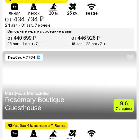
линия
песок
20 м
25 км
везде
от 434 734 ₽
24 авг. - 31 авг., 7 ночей
Выгодные туры на соседние даты
от 440 699 ₽
от 446 926 ₽
25 авг. - 1 сент., 7 н.
18 авг. - 25 авг., 7 н.
Кешбэк
+ 7 734
Маафуши, Мальдивы
Rosemary Boutique
9.6
Guesthouse
7 отзывов
Кешбэк 4% по карте Т-Банка