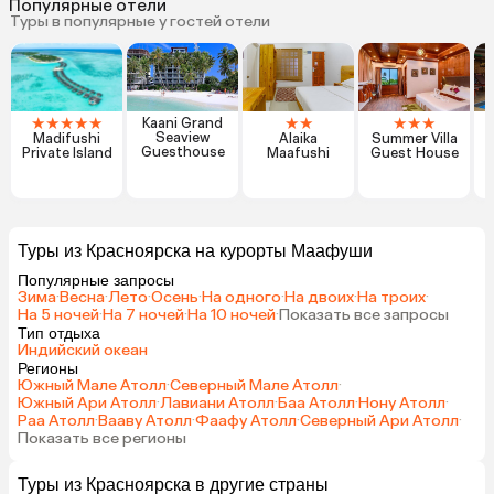
Популярные отели
Туры в популярные у гостей отели
★
★
★
★
★
★
★
★
★
★
Kaani Grand
Seaview
Madifushi
Alaika
Summer Villa
Guesthouse
Private Island
Maafushi
Guest House
Туры из Красноярска на курорты Маафуши
Популярные запросы
Зима
·
Весна
·
Лето
·
Осень
·
На одного
·
На двоих
·
На троих
·
На 5 ночей
·
На 7 ночей
·
На 10 ночей
·
Показать все запросы
Тип отдыха
Индийский океан
Регионы
Южный Мале Атолл
·
Северный Мале Атолл
·
Южный Ари Атолл
·
Лавиани Атолл
·
Баа Атолл
·
Нону Атолл
·
Раа Атолл
·
Вааву Атолл
·
Фаафу Атолл
·
Северный Ари Атолл
·
Показать все регионы
Туры из Красноярска в другие страны