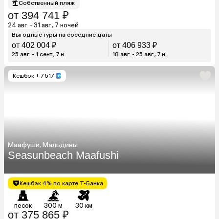
Собственный пляж
от 394 741 ₽
24 авг. - 31 авг., 7 ночей
Выгодные туры на соседние даты
от 402 004 ₽
от 406 933 ₽
25 авг. - 1 сент., 7 н.
18 авг. - 25 авг., 7 н.
Кешбэк
+ 7 517
Маафуши, Мальдивы
Seasunbeach Maafushi
Кешбэк 4% по карте Т-Банка
песок
300 м
30 км
от 375 865 ₽