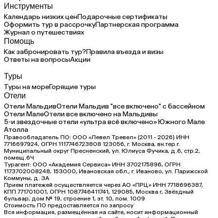
Инструменты
Календарь низких цен
Подарочные сертификаты
Оформить тур в рассрочку
Партнерская программа
Журнал о путешествиях
Помощь
Как забронировать тур?
Правила въезда и визы
Ответы на вопросы
Акции
Туры
Туры на море
Горящие туры
Отели
Отели Мальдив
Отели Мальдив "все включено" с бассейном
Отели Мале
Отели все включено на Мальдивы
5-и звездочные отели «ультра всё включено» Южного Мале
Атолла
Правообладатель ПО: ООО «Левел Тревел» (2011 - 2026) ИНН
7716697924, ОГРН 1117746723808 123056, г. Москва, вн.тер.г.
Муниципальный округ Пресненский, ул. Юлиуса Фучика, д.6, стр.2,
помещ.6Ч
Турагент: ООО «Академия Сервиса» ИНН 3702175896, ОГРН
1173702008248, 153000, Ивановская обл., г. Иваново, ул. Парижской
Коммуны, д. ЗА
Прием платежей осуществляется через АО «ПРЦ» ИНН 7718696387,
КПП 771701001, ОГРН 1087746411741, 129085, Москва г, Звёздный
бульвар, дом № 19, строение 1, эт. 10, пом. 1009
Стоимость ПО предоставляется по запросу
Вся информация, размещённая на сайте, носит информационный