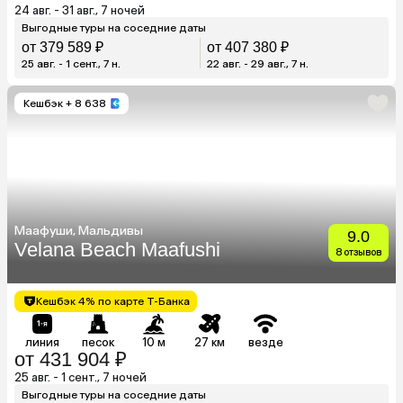
24 авг. - 31 авг., 7 ночей
Выгодные туры на соседние даты
от 379 589 ₽
от 407 380 ₽
25 авг. - 1 сент., 7 н.
22 авг. - 29 авг., 7 н.
Кешбэк
+ 8 638
Маафуши, Мальдивы
9.0
Velana Beach Maafushi
8 отзывов
Кешбэк 4% по карте Т-Банка
линия
песок
10 м
27 км
везде
от 431 904 ₽
25 авг. - 1 сент., 7 ночей
Выгодные туры на соседние даты