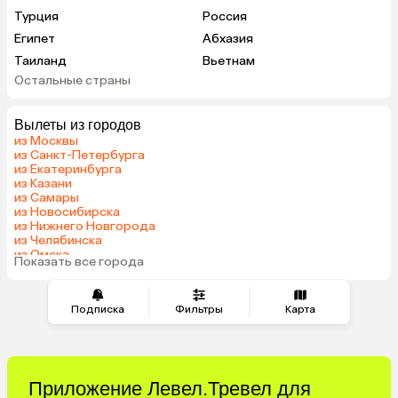
Турция
Россия
Египет
Абхазия
Таиланд
Вьетнам
Остальные страны
ОАЭ
Мальдивы
Шри-Ланка
Гонконг
Вылеты из городов
Саудовская Аравия
из Москвы
из Санкт-Петербурга
из Екатеринбурга
из Казани
из Самары
из Новосибирска
из Нижнего Новгорода
из Челябинска
из Омска
Показать все города
из Волгограда
Подписка
Фильтры
Карта
Приложение Левел.Тревел для