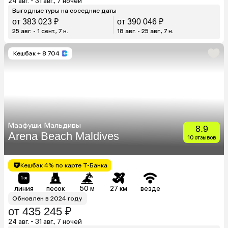
24 авг. - 31 авг., 7 ночей
Выгодные туры на соседние даты
от 383 023 ₽
от 390 046 ₽
25 авг. - 1 сент., 7 н.
18 авг. - 25 авг., 7 н.
Кешбэк
+ 8 704
Маафуши, Мальдивы
8.9
Arena Beach Maldives
10 отзывов
Кешбэк 4% по карте Т-Банка
линия
песок
50 м
27 км
везде
Обновлен в 2024 году
от 435 245 ₽
24 авг. - 31 авг., 7 ночей