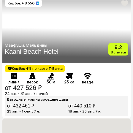
Кешбэк
+ 8 550
Маафуши, Мальдивы
9.2
Kaani Beach Hotel
8 отзывов
Кешбэк 4% по карте Т-Банка
линия
песок
50 м
25 км
везде
от 427 526 ₽
24 авг. - 31 авг., 7 ночей
Выгодные туры на соседние даты
от 432 461 ₽
от 440 510 ₽
25 авг. - 1 сент., 7 н.
18 авг. - 25 авг., 7 н.