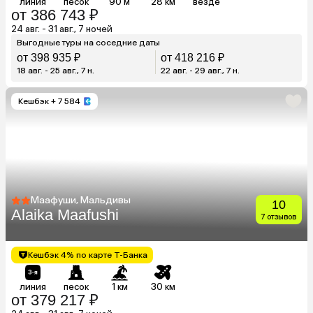
линия
песок
90 м
28 км
везде
от 386 743 ₽
24 авг. - 31 авг., 7 ночей
Выгодные туры на соседние даты
от 398 935 ₽
от 418 216 ₽
18 авг. - 25 авг., 7 н.
22 авг. - 29 авг., 7 н.
Кешбэк
+ 7 584
Маафуши, Мальдивы
10
Alaika Maafushi
7 отзывов
Кешбэк 4% по карте Т-Банка
линия
песок
1 км
30 км
от 379 217 ₽