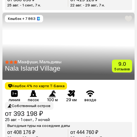
25 авг. - 1 сент., 7 н.
22 авг. - 29 авг., 7 н.
Кешбэк
+ 7 863
Маафуши, Мальдивы
9.0
Nala Island Village
5 отзывов
Кешбэк 4% по карте Т-Банка
линия
песок
100 м
29 км
везде
Собственный остров
от 393 198 ₽
25 авг. - 1 сент., 7 ночей
Выгодные туры на соседние даты
от 408 176 ₽
от 444 760 ₽