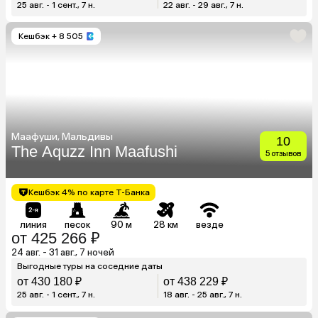
25 авг. - 1 сент., 7 н.
22 авг. - 29 авг., 7 н.
Кешбэк
+ 8 505
Маафуши, Мальдивы
10
The Aquzz Inn Maafushi
5 отзывов
Кешбэк 4% по карте Т-Банка
линия
песок
90 м
28 км
везде
от 425 266 ₽
24 авг. - 31 авг., 7 ночей
Выгодные туры на соседние даты
от 430 180 ₽
от 438 229 ₽
25 авг. - 1 сент., 7 н.
18 авг. - 25 авг., 7 н.