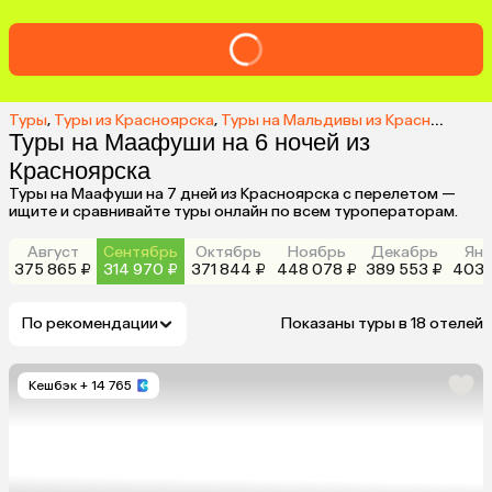
Туры
,
Туры из Красноярска
,
Туры на Мальдивы из Красноярска
,
Туры на Маафуши на 6 ночей из
Красноярска
Туры на Маафуши на 7 дней из Красноярска с перелетом —
ищите и сравнивайте туры онлайн по всем туроператорам.
Август
Сентябрь
Октябрь
Ноябрь
Декабрь
Янв
375 865 ₽
314 970 ₽
371 844 ₽
448 078 ₽
389 553 ₽
403 
По рекомендации
Показаны туры в 18 отелей
Кешбэк
+ 14 765