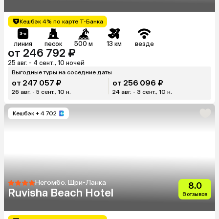
Кешбэк 4% по карте Т-Банка
линия
песок
500 м
13 км
везде
от 246 792 ₽
25 авг. - 4 сент., 10 ночей
Выгодные туры на соседние даты
от 247 057 ₽
от 256 096 ₽
26 авг. - 5 сент., 10 н.
24 авг. - 3 сент., 10 н.
Кешбэк
+ 4 702
Негомбо, Шри-Ланка
8.0
Ruvisha Beach Hotel
8 отзывов