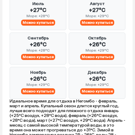
Июль
Август
+27°C
+27°C
Море: +28°C
Море: +29°C
Можно купаться
Можно купаться
Сентябрь
Октябрь
+26°C
+26°C
Море: +28°C
Море: +29°C
Можно купаться
Можно купаться
Ноябрь
Декабрь
+26°C
+26°C
Море: +29°C
Море: +29°C
Можно купаться
Можно купаться
Идеальное время для отдыха в Негомбо - февраль,
март и апрель. Купальный сезон длится круглый год,
лучше всего подходят для пляжного отдыха январь
(+25°C воздух, +28°C вода), февраль (+26°C воздух,
+28°C вода), март (+27°C воздух, +29°C вода). Апрель -
месяц с самой высокой температурой воды, в это
время она может прогреваться до +31°C. Зимой в
Негомбо температура воздуха 25 - 26°C, воды 28 -