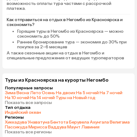
возможность оплаты тура частями с рассрочкой
платежа.
Как отправиться на отдых в Негомбо из Красноярска и
сэкономить?
Горящие туры в Негомбо
из Красноярска — можно
сэкономить до 50%
Раннее бронирование тура
— экономия до 30% при
покупке за 2–6 месяцев
А также
сезонные акции на отдых в Негомбо
и
специальные предложения от ведущих туроператоров
Туры из Красноярска на курорты Негомбо
Популярные запросы
Зима
·
Весна
·
Лето
·
Осень
·
На двоих
·
На 5 ночей
·
На 7 ночей
·
На 10 ночей
·
На 14 ночей
·
Туры на Новый год
·
Показать все запросы
Тип отдыха
Индийский океан
Регионы
Хиккадува
·
Унаватуна
·
Бентота
·
Берувела
·
Ахунгала
·
Велигама
·
Пассикуда
·
Мирисса
·
Ваддува
·
Маунт Лавиния
·
Показать все регионы