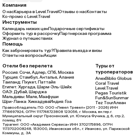
Компания
О нас
Карьера в Level.Travel
Отзывы о нас
Контакты
Ко-промо с Level.Travel
Инструменты
Календарь низких цен
Подарочные сертификаты
Оформить тур в рассрочку
Партнерская программа
Журнал о путешествиях
Помощь
Как забронировать тур?
Правила въезда и визы
Ответы на вопросы
Акции
Отели без перелета
Туры от
туроператоров
Россия:
Сочи,
Адлер,
СПб,
Москва
Турция:
Стамбул,
Анталья,
Алания
Anex
Biblio Globus
Таиланд:
Пхукет,
Паттайя
Coral Travel
Египет:
Хургада,
Шарм-Эль-Шейх
Level.Travel
ОАЭ:
Дубай,
Шарджа
Pegas Touristik
Мальдивы:
Мале,
Маафуши
Fun&Sun
Sunmar
Шри-Ланка:
Хиккадува
Индия:
Гоа
Tez Tour
Алеан
Правообладатель ПО: ООО «Левел Тревел» (2011 - 2026) ИНН
7716697924, ОГРН 1117746723808 123056, г. Москва, вн.тер.г.
Муниципальный округ Пресненский, ул. Юлиуса Фучика, д.6, стр.2,
помещ.6Ч
Турагент: ООО «Академия Сервиса» ИНН 3702175896, ОГРН
1173702008248, 153000, Ивановская обл., г. Иваново, ул. Парижской
Коммуны, д. ЗА