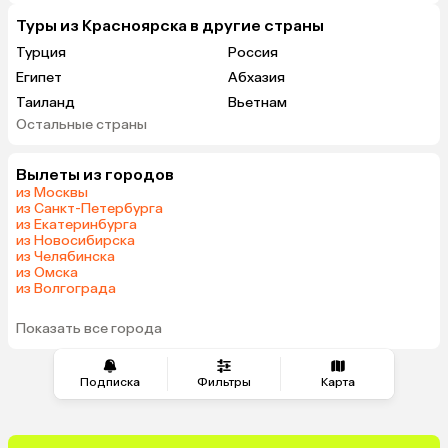
Туры из Красноярска в другие страны
Турция
Россия
Египет
Абхазия
Таиланд
Вьетнам
Остальные страны
ОАЭ
Мальдивы
Шри-Ланка
Гонконг
Вылеты из городов
Саудовская Аравия
из Москвы
из Санкт-Петербурга
из Екатеринбурга
из Новосибирска
из Челябинска
из Омска
из Волгограда
Показать все города
Подписка
Фильтры
Карта