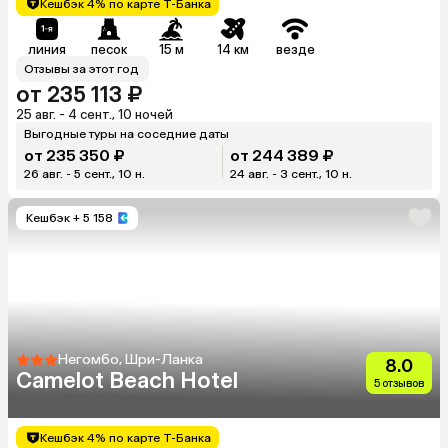
Кешбэк 4% по карте Т-Банка
линия
песок
15 м
14 км
везде
Отзывы за этот год
от 235 113 ₽
25 авг. - 4 сент., 10 ночей
Выгодные туры на соседние даты
от 235 350 ₽
от 244 389 ₽
26 авг. - 5 сент., 10 н.
24 авг. - 3 сент., 10 н.
Кешбэк
+ 5 158
Негомбо, Шри-Ланка
8.0
Camelot Beach Hotel
5 отзывов
Кешбэк 4% по карте Т-Банка