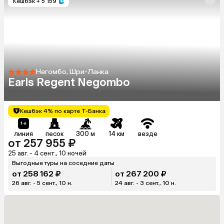
Кешбэк
+ 5 159
Негомбо, Шри-Ланка
Earls Regent Negombo
Кешбэк 4% по карте Т-Банка
линия
песок
300 м
14 км
везде
от 257 955 ₽
25 авг. - 4 сент., 10 ночей
Выгодные туры на соседние даты
от 258 162 ₽
от 267 200 ₽
26 авг. - 5 сент., 10 н.
24 авг. - 3 сент., 10 н.