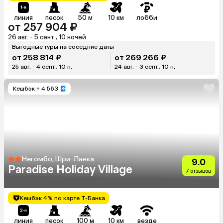
линия
песок
50 м
10 км
лобби
от 257 904 ₽
26 авг. - 5 сент., 10 ночей
Выгодные туры на соседние даты
от 258 814 ₽
от 269 266 ₽
25 авг. - 4 сент., 10 н.
24 авг. - 3 сент., 10 н.
Кешбэк
+ 4 563
Негомбо, Шри-Ланка
9.0
Paradise Holiday Village
7 отзывов
Кешбэк 4% по карте Т-Банка
линия
песок
100 м
10 км
везде