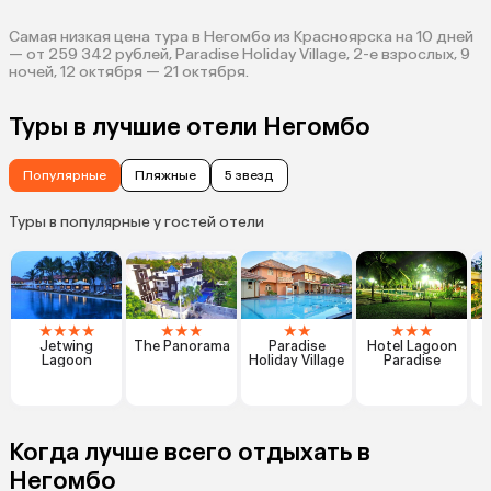
Самая низкая цена тура в Негомбо из Красноярска на 10 дней
— от 259 342 рублей, Paradise Holiday Village, 2-е взрослых, 9
ночей, 12 октября — 21 октября.
Туры в лучшие отели Негомбо
Популярные
Пляжные
5 звезд
Туры в популярные у гостей отели
★
★
★
★
★
★
★
★
★
★
★
★
Jetwing
The Panorama
Paradise
Hotel Lagoon
Lagoon
Holiday Village
Paradise
Когда лучше всего отдыхать в
Негомбо