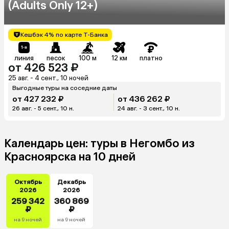
(Adults Only 12+)
Кешбэк 4% по карте Т-Банка
линия
песок
100 м
12 км
платно
от 426 523 ₽
25 авг. - 4 сент., 10 ночей
Выгодные туры на соседние даты
от 427 232 ₽
от 436 262 ₽
26 авг. - 5 сент., 10 н.
24 авг. - 3 сент., 10 н.
Календарь цен: туры в Негомбо из
Красноярска на 10 дней
Октябрь
Декабрь
2026
2026
259 342
360 869
₽
₽
на 9 ночей
на 9 ночей