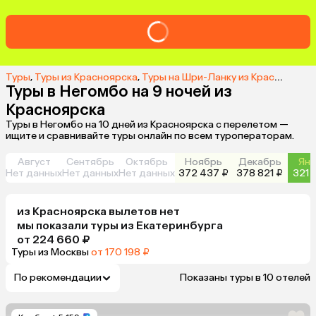
Туры
,
Туры из Красноярска
,
Туры на Шри-Ланку из Красноярска
Туры в Негомбо на 9 ночей из
Красноярска
Туры в Негомбо на 10 дней из Красноярска с перелетом —
ищите и сравнивайте туры онлайн по всем туроператорам.
Август
Сентябрь
Октябрь
Ноябрь
Декабрь
Янв
Нет данных
Нет данных
Нет данных
372 437 ₽
378 821 ₽
321 
из
Красноярска
вылетов нет
мы показали туры
из
Екатеринбурга
от 224 660 ₽
Туры из Москвы
от 170 198 ₽
По рекомендации
Показаны туры в 10 отелей