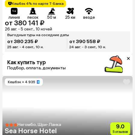
Кешбэк 4% по карте Т-Банка
линия
песок
50 м
25 км
везде
от 380 141 ₽
26 авг. - 5 сент., 10 ночей
Выгодные туры на соседние даты
от 380 235 ₽
от 390 558 ₽
25 авг. - 4 сент., 10 н.
24 авг. - 3 сент., 10 н.
Как купить тур
Подбор, оплата, документы
Кешбэк
+ 4 935
Негомбо, Шри-Ланка
9.0
Sea Horse Hotel
5 отзывов