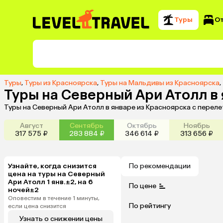
Туры
О
Туры
,
Туры из Красноярска
,
Туры на Мальдивы из Красноярска
,
Туры на Северный Ари Атолл в 
Туры на Северный Ари Атолл в январе из Красноярска с перел
Август
Сентябрь
Октябрь
Ноябрь
317 575 ₽
283 884 ₽
346 614 ₽
313 656 ₽
Узнайте, когда снизится
По рекомендации
цена на туры на Северный
Ари Атолл 1 янв.±2, на 6
По цене
ночей±2
Оповестим в течение 1 минуты,
По рейтингу
если цена снизится
Узнать о снижении цены