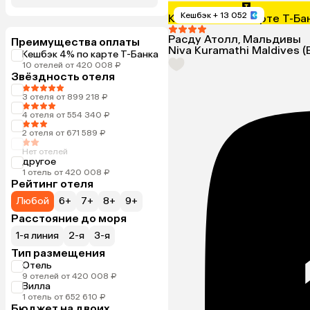
Кешбэк
+ 13 052
Кешбэк 4% по карте Т-Ба
Расду Атолл, Мальдивы
Преимущества оплаты
Niva Kuramathi Maldives (
Кешбэк 4% по карте Т-Банка
10 отелей от 420 008 ₽
Звёздность отеля
3 отеля от 899 218 ₽
4 отеля от 554 340 ₽
2 отеля от 671 589 ₽
Нет отелей
другое
1 отель от 420 008 ₽
Рейтинг отеля
Любой
6+
7+
8+
9+
Расстояние до моря
1-я линия
2-я
3-я
Тип размещения
Отель
9 отелей от 420 008 ₽
Вилла
1 отель от 652 610 ₽
Бюджет на двоих