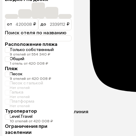
от
₽
до
₽
Поиск отеля по названию
Расположение пляжа
Только собственный
9 отелей от 554 340 ₽
Общий
1 отель от 420 008 ₽
Пляж
Песок
9 отелей от 420 008 ₽
Песок с галькой
Нет отелей
Галька
Нет отелей
Платформа
Нет отелей
Туроператор
линия
Level.Travel
10 отелей от 420 008 ₽
Ограничения при
заселении