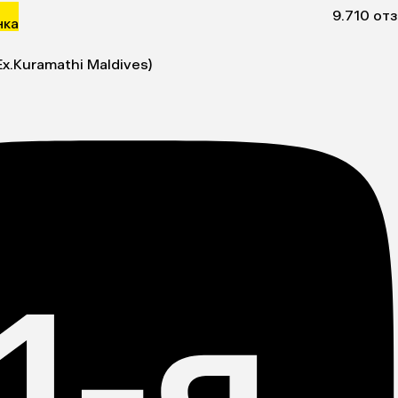
9.7
10 от
нка
Ex.Kuramathi Maldives)