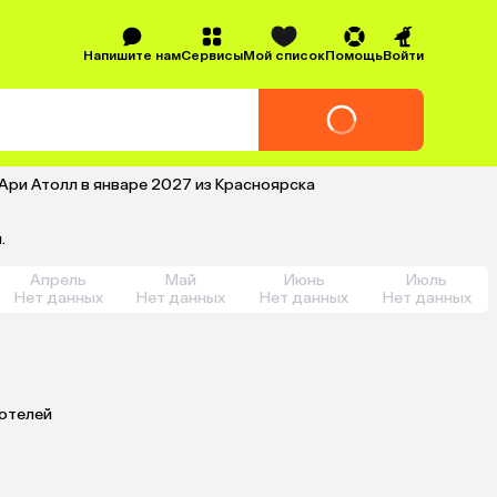
Напишите нам
Сервисы
Мой список
Помощь
Войти
Ари Атолл в январе 2027 из Красноярска
.
Апрель
Май
Июнь
Июль
Нет данных
Нет данных
Нет данных
Нет данных
 отелей