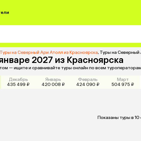
тели
Туры на Северный Ари Атолл из Красноярска
,
Туры на Северный 
январе 2027 из Красноярска
етом — ищите и сравнивайте туры онлайн по всем туроператорам
Декабрь
Январь
Февраль
Март
435 499 ₽
420 008 ₽
424 090 ₽
504 975 ₽
Показаны туры в 10