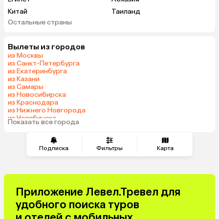
Китай
Таиланд
Остальные страны
Вьетнам
ОАЭ
Мальдивы
Грузия
Вылеты из городов
Беларусь
Армения
из Москвы
Шри-Ланка
Казахстан
из Санкт-Петербурга
из Екатеринбурга
Азербайджан
Узбекистан
из Казани
Сербия
Катар
из Самары
из Новосибирска
Киргизия
Гонконг
из Краснодара
Саудовская Аравия
Таджикистан
из Нижнего Новгорода
из Челябинска
Венгрия
Показать все города
из Тюмени
Подписка
Фильтры
Карта
Приложение Левел.Тревел для
удобного поиска туров
и отелей с мобильных