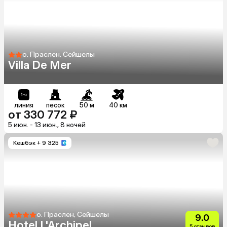
о. Праслен, Сейшелы
Villa De Mer
линия
песок
50 м
40 км
от 330 772 ₽
5 июн. - 13 июн., 8 ночей
Кешбэк
+ 9 325
о. Праслен, Сейшелы
9.0
Hotel L'Archipel
5 отзывов