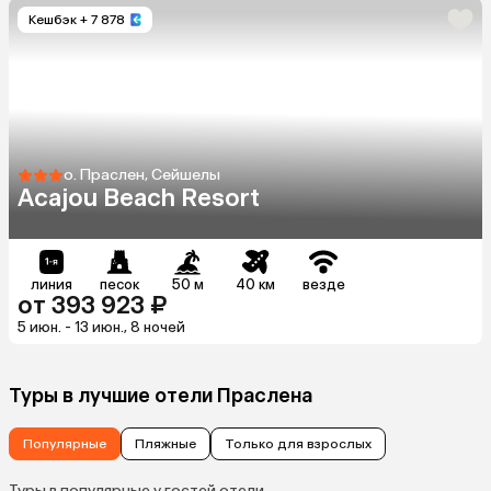
Кешбэк
+ 7 878
о. Праслен, Сейшелы
Acajou Beach Resort
линия
песок
50 м
40 км
везде
от 393 923 ₽
5 июн. - 13 июн., 8 ночей
Туры в лучшие отели Праслена
Популярные
Пляжные
Только для взрослых
Туры в популярные у гостей отели