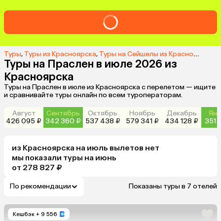
Туры
,
Туры из Красноярска
,
Туры на Сейшелы из Красноярска
,
Т
Туры на Праслен в июле 2026 из
Красноярска
Туры на Праслен в июле из Красноярска с перелетом — ищите
и сравнивайте туры онлайн по всем туроператорам.
Август
Сентябрь
Октябрь
Ноябрь
Декабрь
Янв
426 095 ₽
342 360 ₽
537 438 ₽
579 341 ₽
434 128 ₽
351 
из
Красноярска
на июль
вылетов нет
мы показали туры
на
июнь
от 278 827 ₽
По рекомендации
Показаны туры в 7 отелей
Кешбэк
+ 9 556