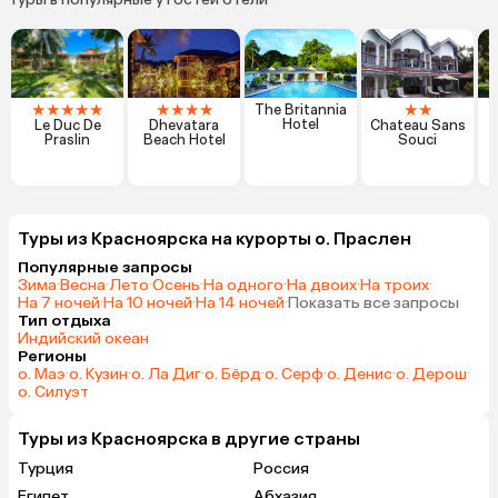
★
★
★
★
★
★
★
★
★
★
★
The Britannia
Hotel
Le Duc De
Dhevatara
Chateau Sans
I
Praslin
Beach Hotel
Souci
Туры из Красноярска на курорты о. Праслен
Популярные запросы
Зима
·
Весна
·
Лето
·
Осень
·
На одного
·
На двоих
·
На троих
·
На 7 ночей
·
На 10 ночей
·
На 14 ночей
·
Показать все запросы
Тип отдыха
Индийский океан
Регионы
о. Маэ
·
о. Кузин
·
о. Ла Диг
·
о. Бёрд
·
о. Серф
·
о. Денис
·
о. Дерош
·
о. Силуэт
Туры из Красноярска в другие страны
Турция
Россия
Египет
Абхазия