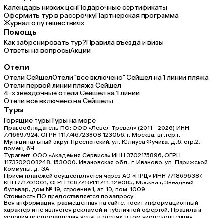
Календарь низких цен
Подарочные сертификаты
Оформить тур в рассрочку
Партнерская программа
Журнал о путешествиях
Помощь
Как забронировать тур?
Правила въезда и визы
Ответы на вопросы
Акции
Отели
Отели Сейшел
Отели "все включено" Сейшел на 1 линии пляжа
Отели первой линии пляжа Сейшел
4-х звездочные отели Сейшел на 1 линии
Отели все включено на Сейшелы
Туры
Горящие туры
Туры на море
Правообладатель ПО: ООО «Левел Тревел» (2011 - 2026) ИНН
7716697924, ОГРН 1117746723808 123056, г. Москва, вн.тер.г.
Муниципальный округ Пресненский, ул. Юлиуса Фучика, д.6, стр.2,
помещ.6Ч
Турагент: ООО «Академия Сервиса» ИНН 3702175896, ОГРН
1173702008248, 153000, Ивановская обл., г. Иваново, ул. Парижской
Коммуны, д. ЗА
Прием платежей осуществляется через АО «ПРЦ» ИНН 7718696387,
КПП 771701001, ОГРН 1087746411741, 129085, Москва г, Звёздный
бульвар, дом № 19, строение 1, эт. 10, пом. 1009
Стоимость ПО предоставляется по запросу
Вся информация, размещённая на сайте, носит информационный
характер и не является рекламой и публичной офертой. Правила и
условия предоставления услуг в отелях, в том числе концепция