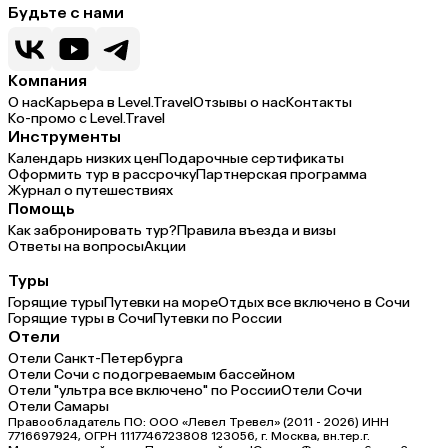
Будьте с нами
Компания
О нас
Карьера в Level.Travel
Отзывы о нас
Контакты
Ко-промо с Level.Travel
Инструменты
Календарь низких цен
Подарочные сертификаты
Оформить тур в рассрочку
Партнерская программа
Журнал о путешествиях
Помощь
Как забронировать тур?
Правила въезда и визы
Ответы на вопросы
Акции
Туры
Горящие туры
Путевки на море
Отдых все включено в Сочи
Горящие туры в Сочи
Путевки по России
Отели
Отели Санкт-Петербурга
Отели Сочи с подогреваемым бассейном
Отели "ультра все включено" по России
Отели Сочи
Отели Самары
Правообладатель ПО: ООО «Левел Тревел» (2011 - 2026) ИНН
7716697924, ОГРН 1117746723808 123056, г. Москва, вн.тер.г.