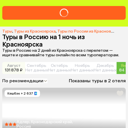
Туры
,
Туры из Красноярска
,
Туры по России из Красноярска
,
Тур
Туры в Россию на 1 ночь из
Красноярска
Туры в Россию на 2 дней из Красноярска с перелетом —
ищите и сравнивайте туры онлайн по всем туроператорам.
Август
Сентябрь
Октябрь
Ноябрь
Декабрь
Янв
131 878 ₽
Нет данных
Нет данных
Нет данных
Нет данных
84 7
По рекомендации
Показаны туры в 2 отеля
Кешбэк
+ 2 637
Адлер, Краснодарский край,
Россия