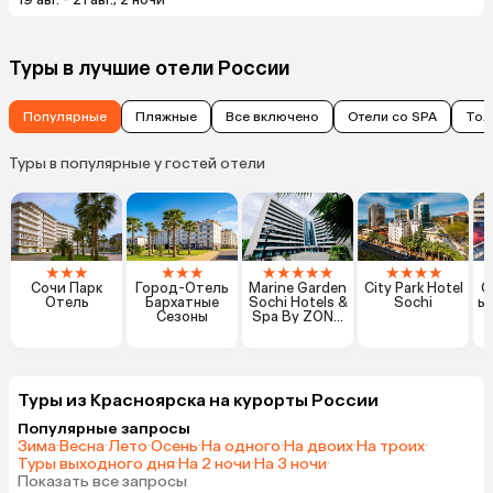
Туры в лучшие отели России
Популярные
Пляжные
Все включено
Отели со SPA
Тол
Туры в популярные у гостей отели
★
★
★
★
★
★
★
★
★
★
★
★
★
★
★
Сочи Парк
Город-Отель
Marine Garden
City Park Hotel
О
Отель
Бархатные
Sochi Hotels &
Sochi
ь
Сезоны
Spa By ZONT
Hotel Group
Туры из Красноярска на курорты России
Популярные запросы
Зима
·
Весна
·
Лето
·
Осень
·
На одного
·
На двоих
·
На троих
·
Туры выходного дня
·
На 2 ночи
·
На 3 ночи
·
Показать все запросы