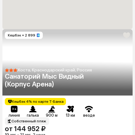
Кешбэк
+ 2 899
Хоста, Краснодарский край, Россия
Санаторий Мыс Видный
(Корпус Арена)
Кешбэк 4% по карте Т-Банка
линия
галька
900 м
13 км
везде
Собственный пляж
от 144 952 ₽
19 авг. - 21 авг., 2 ночи