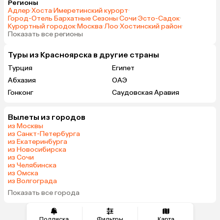
Регионы
Адлер
·
Хоста
·
Имеретинский курорт
·
Город-Отель Бархатные Сезоны
·
Сочи
·
Эсто-Садок
·
Курортный городок
·
Москва
·
Лоо
·
Хостинский район
·
Показать все регионы
Туры из Красноярска в другие страны
Турция
Египет
Абхазия
ОАЭ
Гонконг
Саудовская Аравия
Вылеты из городов
из Москвы
из Санкт-Петербурга
из Екатеринбурга
из Новосибирска
из Сочи
из Челябинска
из Омска
из Волгограда
Показать все города
Подписка
Фильтры
Карта