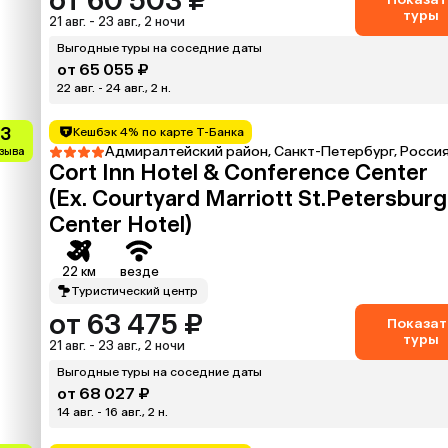
от 60 503 ₽
туры
21 авг. - 23 авг., 2 ночи
Выгодные туры на соседние даты
от 65 055 ₽
22 авг. - 24 авг., 2 н.
.3
Кешбэк 4% по карте Т-Банка
Адмиралтейский район, Санкт-Петербург, Росси
тзыва
Cort Inn Hotel & Conference Center
(Ex. Courtyard Marriott St.Petersburg
Center Hotel)
22 км
везде
Туристический центр
от 63 475 ₽
Показат
туры
21 авг. - 23 авг., 2 ночи
Выгодные туры на соседние даты
от 68 027 ₽
14 авг. - 16 авг., 2 н.