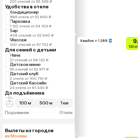
201 отелей от 55 339 ₽
Удобства в отеле
Кондиционер
984 отеля от 52 640 ₽
Парковка
1 122 отеля от 54 103 ₽
Бар
406 отелей от 52 640 ₽
Массаж
9
Кешбэк
+ 1 269
100 отелей от 57 702 ₽
133 о
Для семей с детьми
Няня
21 отелей от 58 132 ₽
Детское меню
55 отелей от 52 977 ₽
Детский клуб
2 отеля от 100 710 ₽
Детский бассейн
23 отеля от 61 330 ₽
До подъёмника
100 м
500 м
1 км
Подъемник
Отель
Вылеты из городов
из Москвы