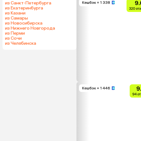
9.
из Санкт-Петербурга
Кешбэк
+ 1 338
из Екатеринбурга
320 от
из Казани
из Самары
из Новосибирска
из Нижнего Новгорода
из Перми
из Сочи
из Челябинска
9
Кешбэк
+ 1 446
94 о