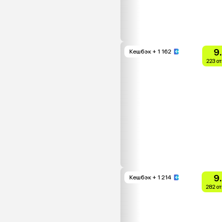
9
Кешбэк
+ 1 162
223 о
9
Кешбэк
+ 1 214
282 о