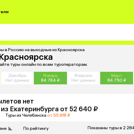
тели
ры в Россию на выходные из Красноярска
 Красноярска
айте туры онлайн по всем туроператорам.
Декабрь
Январь
Февраль
Март
Нет данных
84 764 ₽
Нет данных
84 750 ₽
ылетов нет
из
Екатеринбурга
от 52 640 ₽
Туры из Челябинска
от 55 918 ₽
Показаны туры в 2 28
ене
По рейтингу