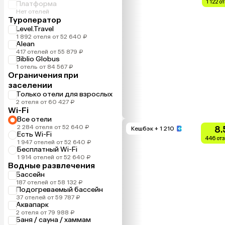
1 122 о
Платформа
Нет отелей
Туроператор
Level.Travel
1 892 отеля от 52 640 ₽
Alean
417 отелей от 55 879 ₽
Biblio Globus
1 отель от 84 567 ₽
Ограничения при
заселении
Только отели для взрослых
2 отеля от 60 427 ₽
Wi-Fi
Все отели
2 284 отеля от 52 640 ₽
8.
Кешбэк
+ 1 210
Есть Wi-Fi
446 от
1 947 отелей от 52 640 ₽
Бесплатный Wi-Fi
1 914 отелей от 52 640 ₽
Водные развлечения
Бассейн
187 отелей от 58 132 ₽
Подогреваемый бассейн
37 отелей от 59 787 ₽
Аквапарк
2 отеля от 79 988 ₽
Баня / сауна / хаммам