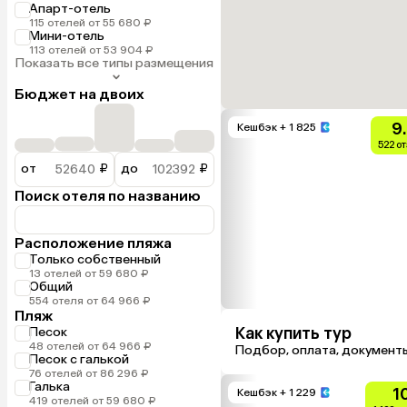
Апарт-отель
115 отелей от 55 680 ₽
Мини-отель
113 отелей от 53 904 ₽
Показать все типы размещения
Бюджет на двоих
9
Кешбэк
+ 1 825
522 о
от
₽
до
₽
Поиск отеля по названию
Расположение пляжа
Только собственный
13 отелей от 59 680 ₽
Общий
554 отеля от 64 966 ₽
Пляж
Как купить тур
Песок
48 отелей от 64 966 ₽
Подбор, оплата, документ
Песок с галькой
76 отелей от 86 296 ₽
Галька
1
Кешбэк
+ 1 229
419 отелей от 59 680 ₽