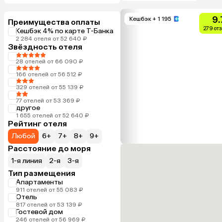
9.
Кешбэк
+ 1 195
Преимущества оплаты
279 от
Кешбэк 4% по карте Т-Банка
2 284 отеля от 52 640 ₽
Звёздность отеля
28 отелей от 66 090 ₽
166 отелей от 56 512 ₽
329 отелей от 55 139 ₽
77 отелей от 53 369 ₽
другое
1 655 отелей от 52 640 ₽
Рейтинг отеля
Любой
6+
7+
8+
9+
Расстояние до моря
1-я линия
2-я
3-я
Тип размещения
Апартаменты
911 отелей от 55 083 ₽
Отель
817 отелей от 53 139 ₽
Гостевой дом
246 отелей от 56 969 ₽