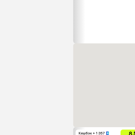
8.
Кешбэк
+ 1 357