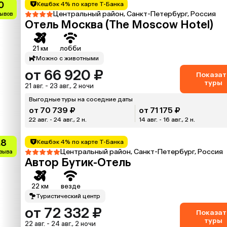
0
Кешбэк 4% по карте Т-Банка
Центральный район, Санкт-Петербург, Россия
зывов
Отель Москва (The Moscow Hotel)
21 км
лобби
Можно с животными
от 66 920 ₽
Показат
туры
21 авг. - 23 авг., 2 ночи
Выгодные туры на соседние даты
от 70 739 ₽
от 71 175 ₽
22 авг. - 24 авг., 2 н.
14 авг. - 16 авг., 2 н.
.8
Кешбэк 4% по карте Т-Банка
Центральный район, Санкт-Петербург, Россия
тзыва
Автор Бутик-Отель
22 км
везде
Туристический центр
от 72 332 ₽
Показат
туры
22 авг. - 24 авг., 2 ночи