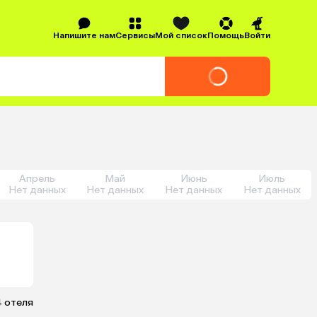
Напишите нам
Сервисы
Мой список
Помощь
Войти
Апрель
Май
Июнь
Июль
Нет данных
Нет данных
Нет данных
Нет данных
4 отеля