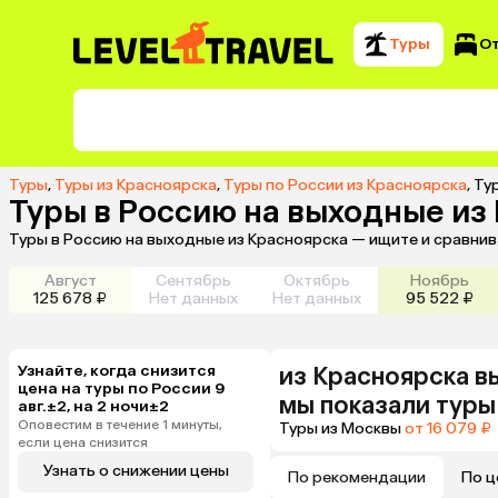
Туры
О
Туры
,
Туры из Красноярска
,
Туры по России из Красноярска
,
Ту
Туры в Россию на выходные из
Туры в Россию на выходные из Красноярска — ищите и сравнив
Август
Сентябрь
Октябрь
Ноябрь
125 678 ₽
Нет данных
Нет данных
95 522 ₽
Узнайте, когда снизится
из
Красноярска
в
цена на туры по России 9
мы показали туры
авг.±2, на 2 ночи±2
Оповестим в течение 1 минуты,
Туры из Москвы
от 16 079 ₽
если цена снизится
Узнать о снижении цены
По рекомендации
По ц