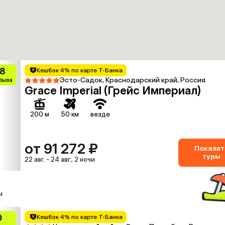
.8
Кешбэк 4% по карте Т-Банка
Эсто-Садок, Краснодарский край, Россия
тзыва
Grace Imperial (Грейс Империал)
200 м
50 км
везде
от 91 272 ₽
Показат
туры
22 авг. - 24 авг., 2 ночи
ы
0
Кешбэк 4% по карте Т-Банка