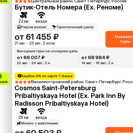
Центральный район, Санкт-Петербург, Россия
тзыва
Бутик-Отель Номера (Ex. Реноме)
22 км
везде
Рядом вокзал
Туристический центр
от 61 455 ₽
Показат
туры
21 авг. - 23 авг., 2 ночи
Выгодные туры на соседние даты
от 66 007 ₽
от 68 984 ₽
22 авг. - 24 авг., 2 н.
14 авг. - 16 авг., 2 н.
5
Кешбэк 4% по карте Т-Банка
Василеостровский район, Санкт-Петербург, Росс
зывов
Cosmos Saint-Petersburg
Pribaltiyskaya Hotel (Ex. Park Inn By
Radisson Pribaltiyskaya Hotel)
25 км
везде
Можно с животными
Показат