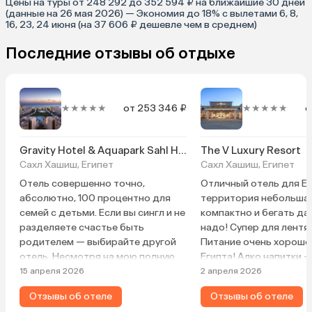
Цены на туры от 248 292 до 352 594 ₽ на ближайшие 30 дней
(данные на 26 мая 2026) — Экономия до 18% с вылетами 6, 8,
16, 23, 24 июня (на 37 606 ₽ дешевле чем в среднем)
Последние отзывы об отдыхе
★★★★★
от 253 346 ₽
★★★★★
о
Gravity Hotel & Aquapark Sahl Hasheesh
The V Luxury Resort
Сахл Хашиш, Египет
Сахл Хашиш, Египет
Отель совершенно точно,
Отличный отель для Ег
абсолютно, 100 процентно для
территория небольшая
семей с детьми. Если вы сингл и не
компактно и бегать да
разделяете счастье быть
надо! Супер для лентяе
родителем — выбирайте другой
Питание очень хорошее
отель. Несмотря на мою полную
Египта! Алко напитки —
удовлетворенность комфортом
просекко норм, в оста
15 апреля 2026
2 апреля 2026
по всем пунктам, детей было
полный шлак, пить нель
Отзывы об отеле
Отзывы об отеле
больше, чем взрослых, а это
Алкашам это пойло пой