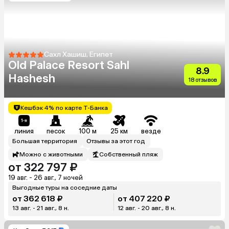
Сахл Хашиш, Египет
Old Palace Resort Sahl
8.9
Hashesh
18 отзывов
Кешбэк 4% по карте Т-Банка
линия
песок
100 м
25 км
везде
Большая территория
Отзывы за этот год
Можно с животными
Собственный пляж
от 322 797 ₽
19 авг. - 26 авг., 7 ночей
Выгодные туры на соседние даты
от 362 618 ₽
от 407 220 ₽
13 авг. - 21 авг., 8 н.
12 авг. - 20 авг., 8 н.