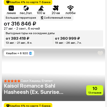
Кешбэк 4% по карте Т-Банка
линия
пес./гал.
100 м
20 км
лобби
Большая территория
Собственный пляж
от 316 846 ₽
27 авг. - 2 сент., 6 ночей
Выгодные туры на соседние даты
от 383 418 ₽
от 360 999 ₽
13 авг. - 21 авг., 8 н.
19 авг. - 26 авг., 7 н.
Кешбэк
+ 6 920
Сахл Хашиш, Египет
Kaisol Romance Sahl
10
Hasheesh (Ex. Sunrise
13 отзывов
Romance Resort) (Adults
Only 16+)
Кешбэк 4% по карте Т-Банка