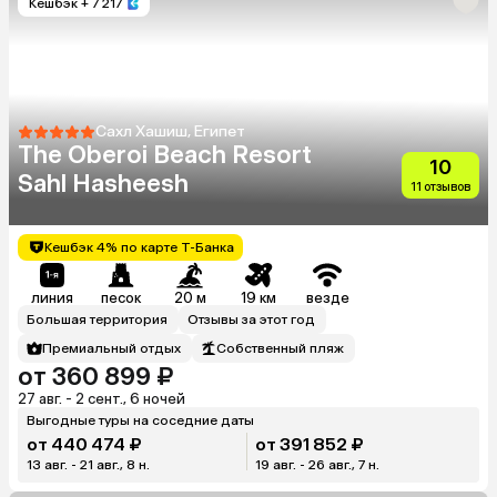
Кешбэк
+ 7 217
Сахл Хашиш, Египет
The Oberoi Beach Resort
10
Sahl Hasheesh
11 отзывов
Кешбэк 4% по карте Т-Банка
линия
песок
20 м
19 км
везде
Большая территория
Отзывы за этот год
Премиальный отдых
Собственный пляж
от 360 899 ₽
27 авг. - 2 сент., 6 ночей
Выгодные туры на соседние даты
от 440 474 ₽
от 391 852 ₽
13 авг. - 21 авг., 8 н.
19 авг. - 26 авг., 7 н.