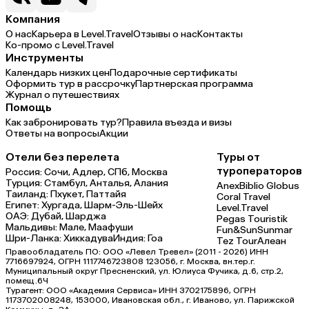
Компания
О нас
Карьера в Level.Travel
Отзывы о нас
Контакты
Ко-промо с Level.Travel
Инструменты
Календарь низких цен
Подарочные сертификаты
Оформить тур в рассрочку
Партнерская программа
Журнал о путешествиях
Помощь
Как забронировать тур?
Правила въезда и визы
Ответы на вопросы
Акции
Отели без перелета
Туры от
туроператоров
Россия:
Сочи,
Адлер,
СПб,
Москва
Турция:
Стамбул,
Анталья,
Алания
Anex
Biblio Globus
Таиланд:
Пхукет,
Паттайя
Coral Travel
Египет:
Хургада,
Шарм-Эль-Шейх
Level.Travel
ОАЭ:
Дубай,
Шарджа
Pegas Touristik
Мальдивы:
Мале,
Маафуши
Fun&Sun
Sunmar
Шри-Ланка:
Хиккадува
Индия:
Гоа
Tez Tour
Алеан
Правообладатель ПО: ООО «Левел Тревел» (2011 - 2026) ИНН
7716697924, ОГРН 1117746723808 123056, г. Москва, вн.тер.г.
Муниципальный округ Пресненский, ул. Юлиуса Фучика, д.6, стр.2,
помещ.6Ч
Турагент: ООО «Академия Сервиса» ИНН 3702175896, ОГРН
1173702008248, 153000, Ивановская обл., г. Иваново, ул. Парижской