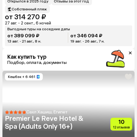
Открылся в 2025 году
Отзывы за этот год
Собственный пляж
от 314 270 ₽
27 авг. - 2 сент., 6 ночей
Выгодные туры на соседние даты
от 389 099 ₽
от 346 094 ₽
13 авг. - 21 авг., 8 н.
19 авг. - 26 авг., 7 н.
Как купить тур
Подбор, оплата, документы
Кешбэк
+ 6 461
Сахл Хашиш, Египет
Premier Le Reve Hotel &
10
Spa (Adults Only 16+)
12 отзывов