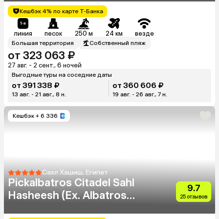
Кешбэк 4% по карте Т-Банка
линия
песок
250 м
24 км
везде
Большая территория
Собственный пляж
от 323 063 ₽
27 авг. - 2 сент., 6 ночей
Выгодные туры на соседние даты
от 391 338 ₽
от 360 606 ₽
13 авг. - 21 авг., 8 н.
19 авг. - 26 авг., 7 н.
Кешбэк
+ 6 336
Сахл Хашиш, Египет
Pickalbatros Citadel Sahl
9.7
Hasheesh (Ex. Albatros
25 отзывов
Citadel)