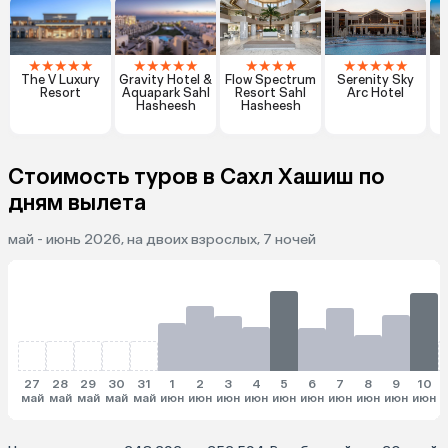
★
★
★
★
★
★
★
★
★
★
★
★
★
★
★
★
★
★
★
The V Luxury
Gravity Hotel &
Flow Spectrum
Serenity Sky
Resort
Aquapark Sahl
Resort Sahl
Arc Hotel
Hasheesh
Hasheesh
Стоимость туров в Сахл Хашиш по
дням вылета
май - июнь 2026, на двоих взрослых, 7 ночей
27
28
29
30
31
1
2
3
4
5
6
7
8
9
10
май
май
май
май
май
июн
июн
июн
июн
июн
июн
июн
июн
июн
июн
и