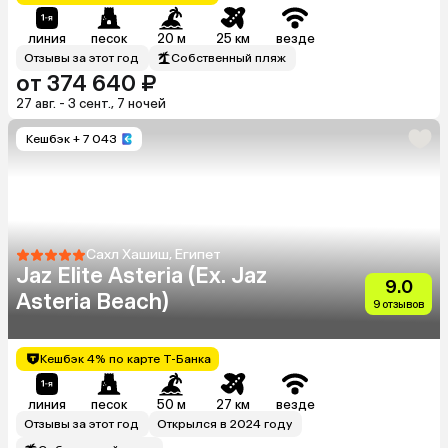
линия
песок
20 м
25 км
везде
Отзывы за этот год
Собственный пляж
от 374 640 ₽
27 авг. - 3 сент., 7 ночей
Кешбэк
+ 7 043
Сахл Хашиш, Египет
Jaz Elite Asteria (Ex. Jaz
9.0
Asteria Beach)
9 отзывов
Кешбэк 4% по карте Т-Банка
линия
песок
50 м
27 км
везде
Отзывы за этот год
Открылся в 2024 году