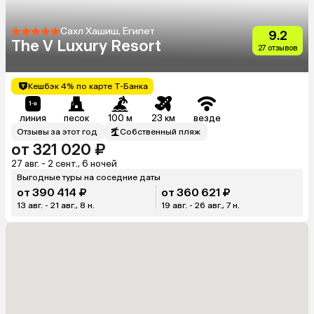
Сахл Хашиш, Египет
9.2
The V Luxury Resort
27 отзывов
Кешбэк 4% по карте Т-Банка
линия
песок
100 м
23 км
везде
Отзывы за этот год
Собственный пляж
от 321 020 ₽
27 авг. - 2 сент., 6 ночей
Выгодные туры на соседние даты
от 390 414 ₽
от 360 621 ₽
13 авг. - 21 авг., 8 н.
19 авг. - 26 авг., 7 н.