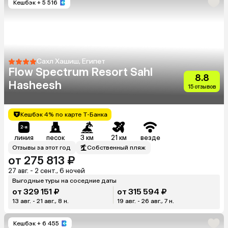
Кешбэк
+ 5 516
Сахл Хашиш, Египет
Flow Spectrum Resort Sahl
8.8
Hasheesh
15 отзывов
Кешбэк 4% по карте Т-Банка
линия
песок
3 км
21 км
везде
Отзывы за этот год
Собственный пляж
от 275 813 ₽
27 авг. - 2 сент., 6 ночей
Выгодные туры на соседние даты
от 329 151 ₽
от 315 594 ₽
13 авг. - 21 авг., 8 н.
19 авг. - 26 авг., 7 н.
Кешбэк
+ 6 455