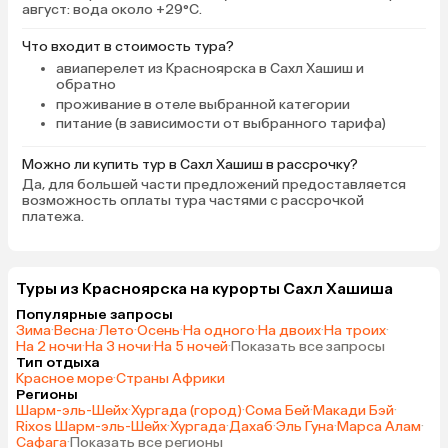
август: вода около +29°C.
Что входит в стоимость тура?
авиаперелет из Красноярска в Сахл Хашиш и
обратно
проживание в отеле выбранной категории
питание (в зависимости от выбранного тарифа)
Можно ли купить тур в Сахл Хашиш в рассрочку?
Да, для большей части предложений предоставляется
возможность оплаты тура частями с рассрочкой
платежа.
Туры из Красноярска на курорты Сахл Хашиша
Популярные запросы
Зима
·
Весна
·
Лето
·
Осень
·
На одного
·
На двоих
·
На троих
·
На 2 ночи
·
На 3 ночи
·
На 5 ночей
·
Показать все запросы
Тип отдыха
Красное море
·
Страны Африки
Регионы
Шарм-эль-Шейх
·
Хургада (город)
·
Сома Бей
·
Макади Бэй
·
Rixos Шарм-эль-Шейх
·
Хургада
·
Дахаб
·
Эль Гуна
·
Марса Алам
·
Сафага
·
Показать все регионы