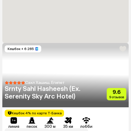
Кешбэк
+ 6 285
Сахл Хашиш, Египет
Srnty Sahl Hasheesh (Ex.
9.6
Serenity Sky Arc Hotel)
9 отзывов
Кешбэк 4% по карте Т-Банка
линия
песок
300 м
35 км
лобби