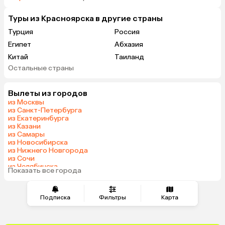
Туры из Красноярска в другие страны
Турция
Россия
Египет
Абхазия
Китай
Таиланд
Остальные страны
Вьетнам
ОАЭ
Мальдивы
Грузия
Вылеты из городов
Армения
Шри-Ланка
из Москвы
Казахстан
Азербайджан
из Санкт-Петербурга
из Екатеринбурга
Узбекистан
Сербия
из Казани
Катар
Киргизия
из Самары
из Новосибирска
Гонконг
Саудовская Аравия
из Нижнего Новгорода
Венгрия
из Сочи
из Челябинска
Показать все города
из Омска
Подписка
Фильтры
Карта