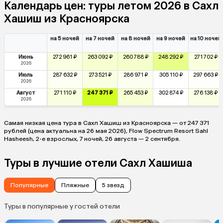
Календарь цен: туры летом 2026 в Сахл
Хашиш из Красноярска
на 5 ночей
на 7 ночей
на 8 ночей
на 9 ночей
на 10 ночей
Июнь
272 961 ₽
263 092 ₽
260 788 ₽
248 292 ₽
271 702 ₽
2026
Июль
287 632 ₽
273 521 ₽
286 971 ₽
305 110 ₽
297 663 ₽
2026
Август
271 110 ₽
247 371 ₽
265 453 ₽
302 874 ₽
276 138 ₽
2026
Самая низкая цена тура в Сахл Хашиш из Красноярска — от 247 371
рублей (цена актуальна на 26 мая 2026), Flow Spectrum Resort Sahl
Hasheesh, 2-е взрослых, 7 ночей, 26 августа — 2 сентября.
Туры в лучшие отели Сахл Хашиша
Популярные
Пляжные
5 звезд
Туры в популярные у гостей отели