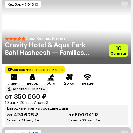
Кешбэк
+ 7 013
Сахл Хашиш, Египет
Gravity Hotel & Aqua Park
10
Sahl Hasheesh — Families
5 отзывов
And Couples Only
Кешбэк 4% по карте Т-Банка
линия
песок
50 м
25 км
везде
Собственный пляж
от 350 660 ₽
19 авг. - 26 авг., 7 ночей
Выгодные туры на соседние даты
от 424 608 ₽
от 500 941 ₽
17 авг. - 24 авг., 7 н.
15 авг. - 22 авг., 7 н.