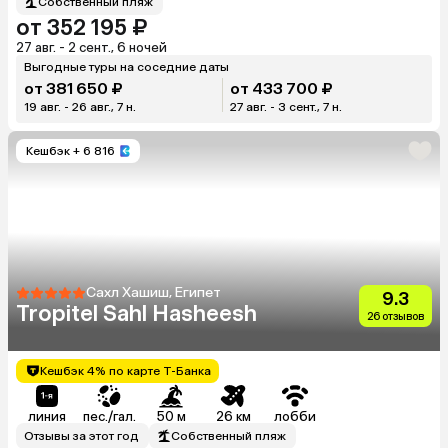
Собственный пляж
от 352 195 ₽
27 авг. - 2 сент., 6 ночей
Выгодные туры на соседние даты
от 381 650 ₽
от 433 700 ₽
19 авг. - 26 авг., 7 н.
27 авг. - 3 сент., 7 н.
Кешбэк
+ 6 816
Сахл Хашиш, Египет
9.3
Tropitel Sahl Hasheesh
26 отзывов
Кешбэк 4% по карте Т-Банка
линия
пес./гал.
50 м
26 км
лобби
Отзывы за этот год
Собственный пляж