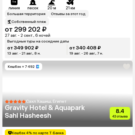
линия
песок
20 м
21 км
Большая территория
Отзывы за этот год
Собственный пляж
от 299 202 ₽
27 авг. - 2 сент., 6 ночей
Выгодные туры на соседние даты
от 349 902 ₽
от 340 408 ₽
13 авг. - 21 авг., 8 н.
19 авг. - 26 авг., 7 н.
Кешбэк
+ 7 492
Сахл Хашиш, Египет
Gravity Hotel & Aquapark
8.4
Sahl Hasheesh
43 отзыва
Кешбэк 4% по карте Т-Банка