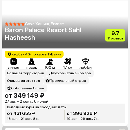
Сахл Хашиш, Египет
Baron Palace Resort Sahl
9.7
Hasheesh
11 отзывов
Кешбэк 4% по карте Т-Банка
линия
песок
100 м
17 км
лобби
Большая территория
Двухкомнатные номера
Отзывы за этот год
Премиальный отдых
Собственный пляж
от 349 149 ₽
27 авг. - 2 сент., 6 ночей
Выгодные туры на соседние даты
от 431 655 ₽
от 396 926 ₽
13 авг. - 21 авг., 8 н.
19 авг. - 26 авг., 7 н.