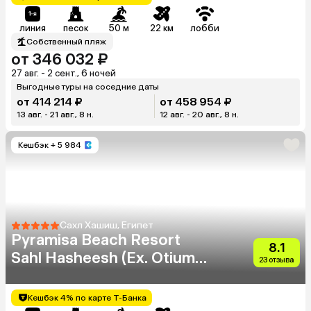
линия
песок
50 м
22 км
лобби
Собственный пляж
от 346 032 ₽
27 авг. - 2 сент., 6 ночей
Выгодные туры на соседние даты
от 414 214 ₽
от 458 954 ₽
13 авг. - 21 авг., 8 н.
12 авг. - 20 авг., 8 н.
Кешбэк
+ 5 984
Сахл Хашиш, Египет
Pyramisa Beach Resort
8.1
Sahl Hasheesh (Ex. Otium
23 отзыва
Pyramisa Beach Resort)
Кешбэк 4% по карте Т-Банка