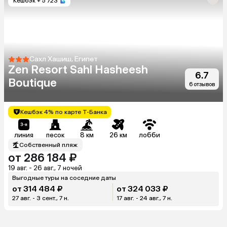
Кешбэк
+ 5 723
Сахл Хашиш, Египет
Zen Resort Sahl Hasheesh
6.7
Boutique
6 отзывов
Кешбэк 4% по карте Т-Банка
линия
песок
8 км
26 км
лобби
Собственный пляж
от 286 184 ₽
19 авг. - 26 авг., 7 ночей
Выгодные туры на соседние даты
от 314 484 ₽
от 324 033 ₽
27 авг. - 3 сент., 7 н.
17 авг. - 24 авг., 7 н.