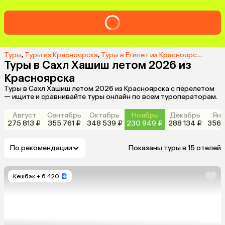
Туры
,
Туры из Красноярска
,
Туры в Египет из Красноярска
,
Туры
Туры в Сахл Хашиш летом 2026 из
Красноярска
Туры в Сахл Хашиш летом 2026 из Красноярска с перелетом
— ищите и сравнивайте туры онлайн по всем туроператорам.
Август
Сентябрь
Октябрь
Ноябрь
Декабрь
Янв
275 813 ₽
355 761 ₽
348 539 ₽
230 949 ₽
288 134 ₽
356 
По рекомендации
Показаны туры в 15 отелей
Кешбэк
+ 6 420