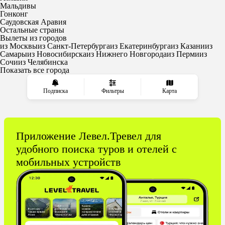
Мальдивы
Гонконг
Саудовская Аравия
Остальные страны
Вылеты из городов
из Москвы
из Санкт-Петербурга
из Екатеринбурга
из Казани
из
Самары
из Новосибирска
из Нижнего Новгорода
из Перми
из
Сочи
из Челябинска
Показать все города
Подписка
Фильтры
Карта
Приложение Левел.Тревел для
удобного поиска туров и отелей с
мобильных устройств