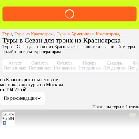
Туры
,
Туры из Красноярска
,
Туры в Армению из Красноярска
,
Туры в С
Туры в Севан для троих из Красноярска
Туры в Севан для троих из Красноярска — ищите и сравнивайте туры
онлайн по всем туроператорам.
Август
Сентябрь
Октябрь
Ноябрь
Декабрь
Янв
Нет данных
Нет данных
Нет данных
Нет данных
Нет данных
Нет д
из
Красноярска
вылетов нет
мы показали туры
из
Москвы
от 194 725 ₽
По рекомендации
Показаны туры в 1 отель
Кешбэк
+ 3 894