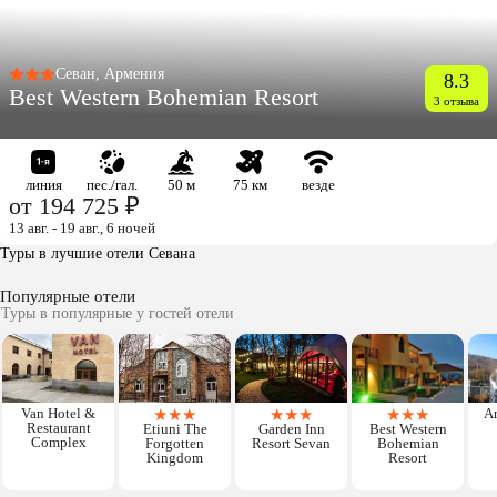
Севан, Армения
8.3
Best Western Bohemian Resort
3 отзыва
линия
пес./гал.
50 м
75 км
везде
от 194 725 ₽
13 авг. - 19 авг., 6 ночей
Туры в лучшие отели Севана
Популярные отели
Туры в популярные у гостей отели
Van Hotel &
★
★
★
★
★
★
★
★
★
Ar
Restaurant
Etiuni The
Garden Inn
Best Western
Complex
Forgotten
Resort Sevan
Bohemian
Kingdom
Resort