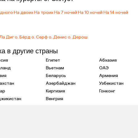
одного
·
На двоих
·
На троих
·
На 7 ночей
·
На 10 ночей
·
На 14 ночей
·
 Ла Диг
·
о. Бёрд
·
о. Серф
·
о. Денис
·
о. Дерош
ка в другие страны
ссия
Египет
Абхазия
иланд
Вьетнам
ОАЭ
зия
Беларусь
Армения
ахстан
Азербайджан
Узбекистан
тар
Киргизия
Гонконг
джикистан
Венгрия