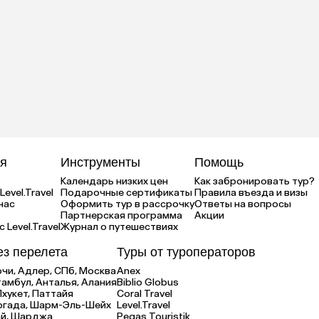
я
Инструменты
Помощь
Календарь низких цен
Как забронировать тур?
Level.Travel
Подарочные сертификаты
Правила въезда и визы
нас
Оформить тур в рассрочку
Ответы на вопросы
Партнерская программа
Акции
 Level.Travel
Журнал о путешествиях
ез перелета
Туры от туроператоров
очи,
Адлер,
СПб,
Москва
Anex
тамбул,
Анталья,
Алания
Biblio Globus
Пхукет,
Паттайя
Coral Travel
ргада,
Шарм-Эль-Шейх
Level.Travel
й,
Шарджа
Pegas Touristik