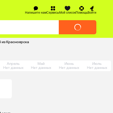
Напишите нам
Сервисы
Мой список
Помощь
Войти
6 из Красноярска
Апрель
Май
Июнь
Июль
Нет данных
Нет данных
Нет данных
Нет данных