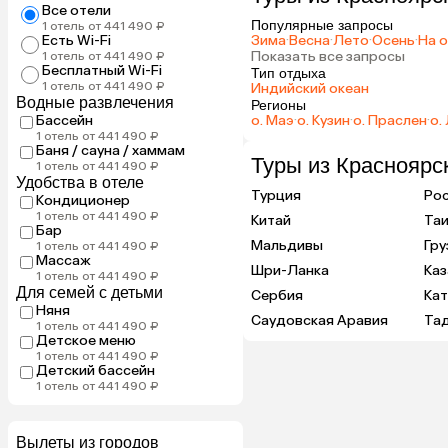
Все отели
Популярные запросы
1 отель от 441 490 ₽
Есть Wi-Fi
Зима
·
Весна
·
Лето
·
Осень
·
На 
Показать все запросы
1 отель от 441 490 ₽
Бесплатный Wi-Fi
Тип отдыха
1 отель от 441 490 ₽
Индийский океан
Водные развлечения
Регионы
Бассейн
о. Маэ
·
о. Кузин
·
о. Праслен
·
о.
1 отель от 441 490 ₽
Баня / сауна / хаммам
Туры из Красноярс
1 отель от 441 490 ₽
Удобства в отеле
Турция
Ро
Кондиционер
1 отель от 441 490 ₽
Китай
Та
Бар
Мальдивы
Гру
1 отель от 441 490 ₽
Массаж
Шри-Ланка
Каз
1 отель от 441 490 ₽
Для семей с детьми
Сербия
Ка
Няня
Саудовская Аравия
Та
1 отель от 441 490 ₽
Детское меню
1 отель от 441 490 ₽
Детский бассейн
1 отель от 441 490 ₽
Вылеты из городов