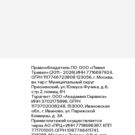
Правообладатель ПО: ООО «Левел
Тревел» (2011 - 2026) ИНН 7716697924,
ОГРН 1117746723808 123056, г. Москва,
вн.тер.г. Муниципальный округ
Пресненский, ул. Юлиуса Фучика, д.6,
стр.2, помещ.6Ч
Турагент: ООО «Академия Сервиса»
ИНН 3702175896, ОГРН
1173702008248, 153000, Ивановская
обл., г. Иваново, ул. Парижской
Коммуны, д. ЗА
Прием платежей осуществляется
через АО «ПРЦ» ИНН 7718696387, КПП
771701001, ОГРН 1087746411741,