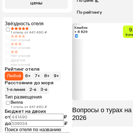
По цене
цены
По рейтингу
Звёздность отеля
Кешбэк
9
+ 8 829
1 отель от 441 490 ₽
9 от
Нет отелей
Нет отелей
Нет отелей
другое
Нет отелей
Рейтинг отеля
Любой
6+
7+
8+
9+
Расстояние до моря
1-я линия
2-я
3-я
Тип размещения
Вилла
1 отель от 441 490 ₽
Вопросы о турах на
Бюджет на двоих
от
₽
2026
до
₽
Поиск отеля по названию