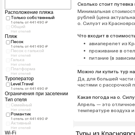
Сколько стоит путевка 
Минимальная стоимость
Расположение пляжа
рублей (цена актуальна
Только собственный
1 отель от 441 490 ₽
о. Силуэт из Красноярс
Общий
Нет отелей
Что входит в стоимост
Пляж
Песок
авиаперелет из Кр
1 отель от 441 490 ₽
проживание в оте
Песок с галькой
Нет отелей
питание (в зависи
Галька
Нет отелей
Платформа
Можно ли купить тур на
Нет отелей
Туроператор
Да, для большей части
Level.Travel
частями с рассрочкой 
1 отель от 441 490 ₽
Ограничения при заселении
Какая погода на о. Сил
Тип отеля
Апрель — это отличное
Семейный
Нет отелей
температуре воздуха и 
Романтик
1 отель от 441 490 ₽
Активный
Нет отелей
Туры из Красноярск
Wi-Fi