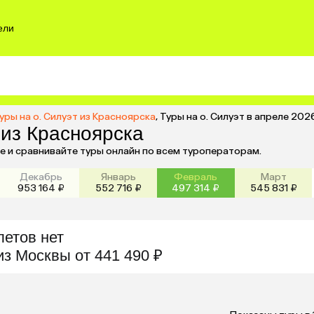
ели
уры на о. Силуэт из Красноярска
,
Туры на о. Силуэт в апреле 202
 из Красноярска
те и сравнивайте туры онлайн по всем туроператорам.
Декабрь
Январь
Февраль
Март
953 164 ₽
552 716 ₽
497 314 ₽
545 831 ₽
летов нет
из
Москвы
от 441 490 ₽