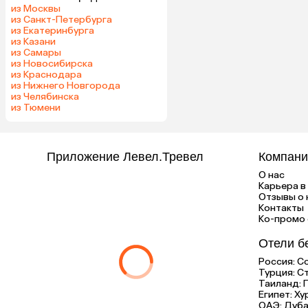
из Москвы
из Санкт-Петербурга
из Екатеринбурга
из Казани
из Самары
из Новосибирска
из Краснодара
из Нижнего Новгорода
из Челябинска
из Тюмени
Приложение Левел.Тревел
Компани
О нас
Карьера в 
Отзывы о 
Контакты
Ко-промо с
Отели б
Россия:
С
Турция:
С
Таиланд:
Египет:
Ху
ОАЭ:
Дуба