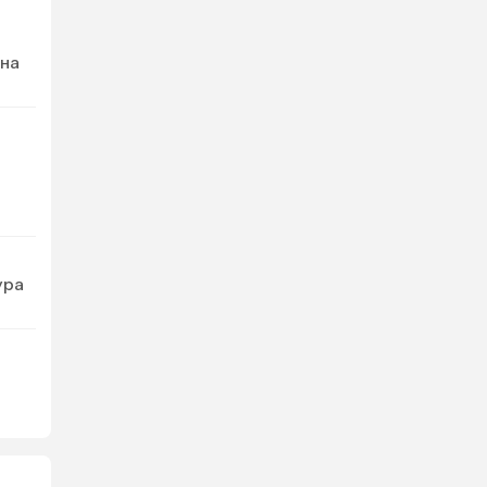
 на
ура