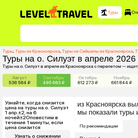
Туры
От
Туры
,
Туры из Красноярска
,
Туры на Сейшелы из Красноярска
,
Т
Туры на о. Силуэт в апреле 2026
Туры на о. Силуэт в апреле из Красноярска с перелетом — ищи
Август
Сентябрь
Октябрь
Ноябрь
538 584 ₽
495 683 ₽
612 273 ₽
661 844 ₽
Узнайте, когда снизится
из
Красноярска
вы
цена на туры на о. Силуэт
мы показали туры
1 апр.±2, на 6
ночей±2
Оповестим в
течение 1 минуты, если
По рекомендации
цена снизится
Узнать о снижении