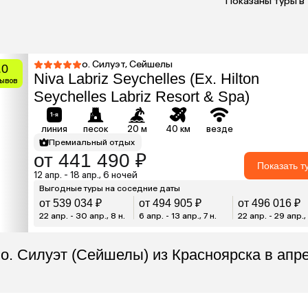
Показаны туры в 
о. Силуэт, Сейшелы
.0
Niva Labriz Seychelles (Ex. Hilton
зывов
Seychelles Labriz Resort & Spa)
линия
песок
20 м
40 км
везде
Премиальный отдых
от 441 490 ₽
Показать т
12 апр. - 18 апр., 6 ночей
Выгодные туры на соседние даты
от 539 034 ₽
от 494 905 ₽
от 496 016 ₽
22 апр. - 30 апр., 8 н.
6 апр. - 13 апр., 7 н.
22 апр. - 29 апр., 
 о. Силуэт (Сейшелы) из Красноярска в апр