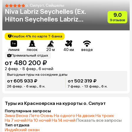
о. Силуэт, Сейшелы
Niva Labriz Seychelles (Ex.
9.0
Hilton Seychelles Labriz
9 отзывов
Resort & Spa)
Кешбэк 4% по карте Т-Банка
линия
песок
20 м
40 км
везде
Премиальный отдых
от 480 200 ₽
2 февр. - 8 февр., 6 ночей
Выгодные туры на соседние даты
от 605 933 ₽
от 502 319 ₽
26 февр. - 6 мар., 8 н.
7 февр. - 13 февр., 6 н.
Туры из Красноярска на курорты о. Силуэт
Популярные запросы
Зима
·
Весна
·
Лето
·
Осень
·
На одного
·
На двоих
·
На троих
·
На 7 ночей
·
На 10 ночей
·
На 14 ночей
·
Показать все запросы
Тип отдыха
Индийский океан