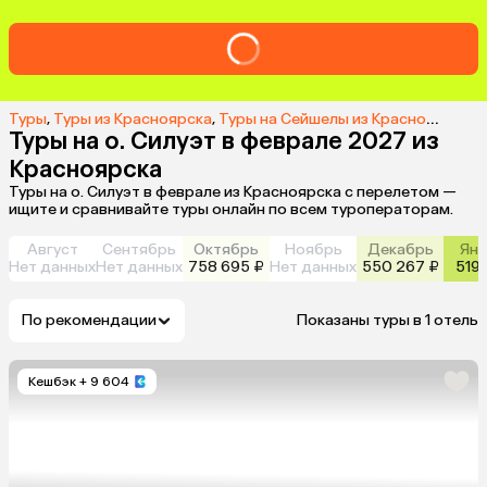
Туры
,
Туры из Красноярска
,
Туры на Сейшелы из Красноярска
,
Т
Туры на о. Силуэт в феврале 2027 из
Красноярска
Туры на о. Силуэт в феврале из Красноярска с перелетом —
ищите и сравнивайте туры онлайн по всем туроператорам.
Август
Сентябрь
Октябрь
Ноябрь
Декабрь
Янв
Нет данных
Нет данных
758 695 ₽
Нет данных
550 267 ₽
519 
По рекомендации
Показаны туры в 1 отель
Кешбэк
+ 9 604