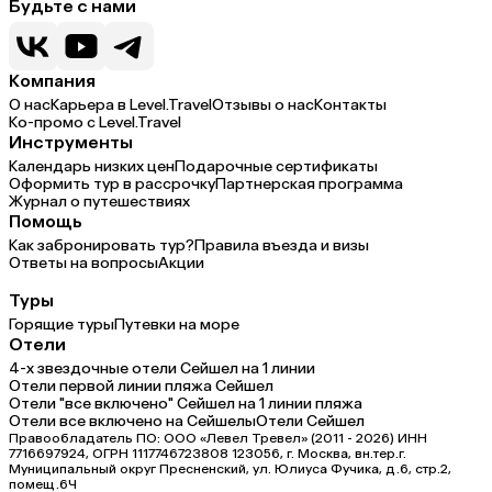
Будьте с нами
Компания
О нас
Карьера в Level.Travel
Отзывы о нас
Контакты
Ко-промо с Level.Travel
Инструменты
Календарь низких цен
Подарочные сертификаты
Оформить тур в рассрочку
Партнерская программа
Журнал о путешествиях
Помощь
Как забронировать тур?
Правила въезда и визы
Ответы на вопросы
Акции
Туры
Горящие туры
Путевки на море
Отели
4-х звездочные отели Сейшел на 1 линии
Отели первой линии пляжа Сейшел
Отели "все включено" Сейшел на 1 линии пляжа
Отели все включено на Сейшелы
Отели Сейшел
Правообладатель ПО: ООО «Левел Тревел» (2011 - 2026) ИНН
7716697924, ОГРН 1117746723808 123056, г. Москва, вн.тер.г.
Муниципальный округ Пресненский, ул. Юлиуса Фучика, д.6, стр.2,
помещ.6Ч