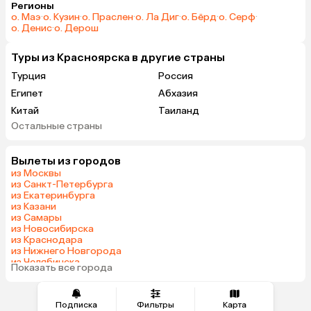
Регионы
о. Маэ
·
о. Кузин
·
о. Праслен
·
о. Ла Диг
·
о. Бёрд
·
о. Серф
·
о. Денис
·
о. Дерош
Туры из Красноярска в другие страны
Турция
Россия
Египет
Абхазия
Китай
Таиланд
Остальные страны
Вьетнам
ОАЭ
Мальдивы
Грузия
Вылеты из городов
Беларусь
Армения
из Москвы
Шри-Ланка
Казахстан
из Санкт-Петербурга
из Екатеринбурга
Азербайджан
Узбекистан
из Казани
Сербия
Катар
из Самары
из Новосибирска
Киргизия
Гонконг
из Краснодара
Саудовская Аравия
Таджикистан
из Нижнего Новгорода
из Челябинска
Венгрия
Показать все города
из Тюмени
Подписка
Фильтры
Карта