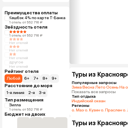
Преимущества оплаты
Кешбэк 4% по карте Т-Банка
1 отель от 552 716 ₽
Звёздность отеля
1 отель от 552 716 ₽
Нет отелей
Нет отелей
Нет отелей
другое
Нет отелей
Рейтинг отеля
Туры из Краснояр
Любой
6+
7+
8+
9+
Популярные запросы
Расстояние до моря
Зима
·
Весна
·
Лето
·
Осень
·
На 
Показать все запросы
1-я линия
2-я
3-я
Тип отдыха
Тип размещения
Индийский океан
Вилла
Регионы
1 отель от 552 716 ₽
о. Маэ
·
о. Кузин
·
о. Праслен
·
о.
Бюджет на двоих
Туры из Краснояр