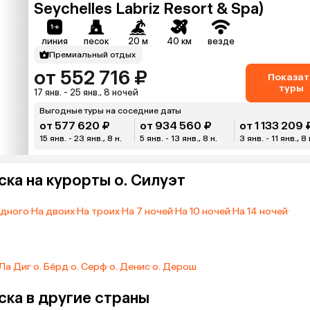
Seychelles Labriz Resort & Spa)
линия
песок
20 м
40 км
везде
Премиальный отдых
от 552 716 ₽
Показат
туры
17 янв. - 25 янв., 8 ночей
Выгодные туры на соседние даты
от 577 620 ₽
от 934 560 ₽
от 1 133 209 
15 янв. - 23 янв., 8 н.
5 янв. - 13 янв., 8 н.
3 янв. - 11 янв., 8 
ска на курорты о. Силуэт
одного
·
На двоих
·
На троих
·
На 7 ночей
·
На 10 ночей
·
На 14 ночей
·
 Ла Диг
·
о. Бёрд
·
о. Серф
·
о. Денис
·
о. Дерош
ска в другие страны