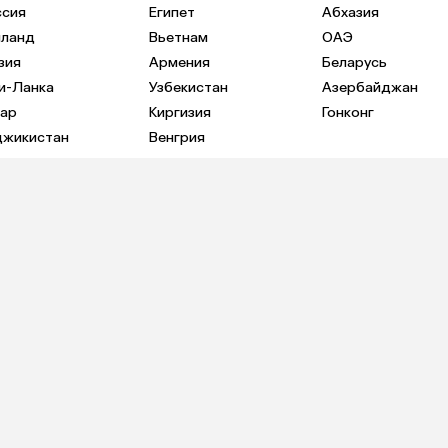
ссия
Египет
Абхазия
иланд
Вьетнам
ОАЭ
зия
Армения
Беларусь
и-Ланка
Узбекистан
Азербайджан
тар
Киргизия
Гонконг
джикистан
Венгрия