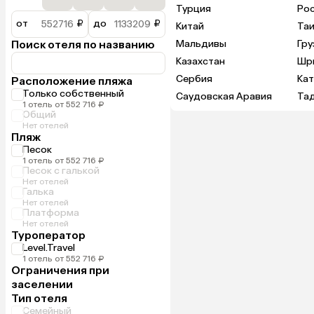
Турция
Ро
от
₽
до
₽
Китай
Та
Поиск отеля по названию
Мальдивы
Гру
Казахстан
Шр
Сербия
Ка
Расположение пляжа
Только собственный
Саудовская Аравия
Та
1 отель от 552 716 ₽
Общий
Нет отелей
Пляж
Песок
1 отель от 552 716 ₽
Песок с галькой
Нет отелей
Галька
Нет отелей
Платформа
Нет отелей
Туроператор
Level.Travel
1 отель от 552 716 ₽
Ограничения при
заселении
Тип отеля
Семейный