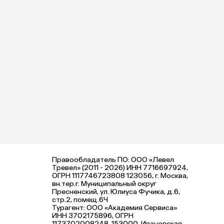
Правообладатель ПО: ООО «Левел
Тревел» (2011 - 2026) ИНН 7716697924,
ОГРН 1117746723808 123056, г. Москва,
вн.тер.г. Муниципальный округ
Пресненский, ул. Юлиуса Фучика, д.6,
стр.2, помещ.6Ч
Турагент: ООО «Академия Сервиса»
ИНН 3702175896, ОГРН
1173702008248, 153000, Ивановская