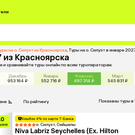
тели
уры на о. Силуэт из Красноярска
,
Туры на о. Силуэт в январе 202
7 из Красноярска
те и сравнивайте туры онлайн по всем туроператорам.
Декабрь
Январь
Февраль
Март
953 164 ₽
552 716 ₽
497 314 ₽
545 831 ₽
Показаны туры в 
ене
По рейтингу
.0
Кешбэк 4% по карте Т-Банка
о. Силуэт, Сейшелы
зывов
Niva Labriz Seychelles (Ex. Hilton