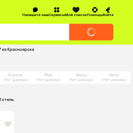
Напишите нам
Сервисы
Мой список
Помощь
Войти
7 из Красноярска
Апрель
Май
Июнь
Июль
Нет данных
Нет данных
Нет данных
Нет данных
1 отель