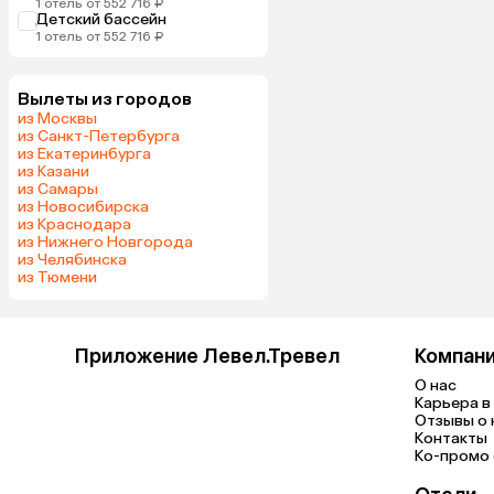
1 отель от 552 716 ₽
Детский бассейн
1 отель от 552 716 ₽
Вылеты из городов
из Москвы
из Санкт-Петербурга
из Екатеринбурга
из Казани
из Самары
из Новосибирска
из Краснодара
из Нижнего Новгорода
из Челябинска
из Тюмени
Приложение Левел.Тревел
Компан
О нас
Карьера в 
Отзывы о 
Контакты
Ко-промо с