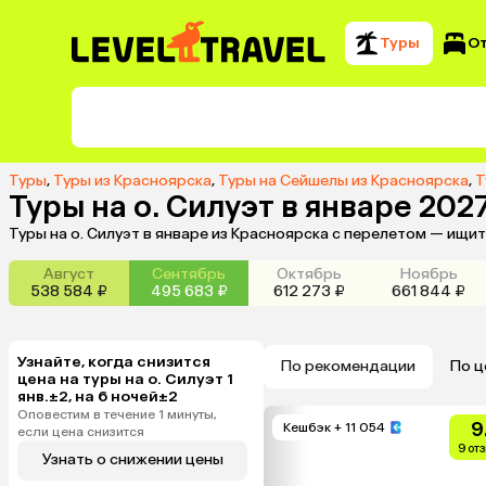
Туры
О
Туры
,
Туры из Красноярска
,
Туры на Сейшелы из Красноярска
,
Т
Туры на о. Силуэт в январе 202
Туры на о. Силуэт в январе из Красноярска с перелетом — ищи
Август
Сентябрь
Октябрь
Ноябрь
538 584 ₽
495 683 ₽
612 273 ₽
661 844 ₽
Узнайте, когда снизится
По рекомендации
По ц
цена на туры на о. Силуэт 1
янв.±2, на 6 ночей±2
Оповестим в течение 1 минуты,
9
Кешбэк
+ 11 054
если цена снизится
9 от
Узнать о снижении цены