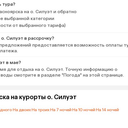
ь тура?
асноярска на о. Силуэт и обратно
ле выбранной категории
мости от выбранного тарифа)
 о. Силуэт в рассрочку?
 предложений предоставляется возможность оплаты т
платежа.
эт в мае?
мя для отдыха на о. Силуэт. Точную информацию о
воды смотрите в разделе "Погода" на этой странице.
ска на курорты о. Силуэт
одного
·
На двоих
·
На троих
·
На 7 ночей
·
На 10 ночей
·
На 14 ночей
·