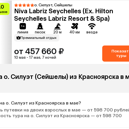
о. Силуэт, Сейшелы
.0
Niva Labriz Seychelles (Ex. Hilton
зывов
Seychelles Labriz Resort & Spa)
линия
песок
20 м
40 км
везде
Премиальный отдых
от 457 660 ₽
Показат
туры
10 мая - 17 мая, 7 ночей
а о. Силуэт (Сейшелы) из Красноярска в 
на о. Силуэт из Красноярска в мае?
 путевки на двоих взрослых в мае — от 598 700 рубле
ость тура на о. Силуэт из Красноярска — от 598 700