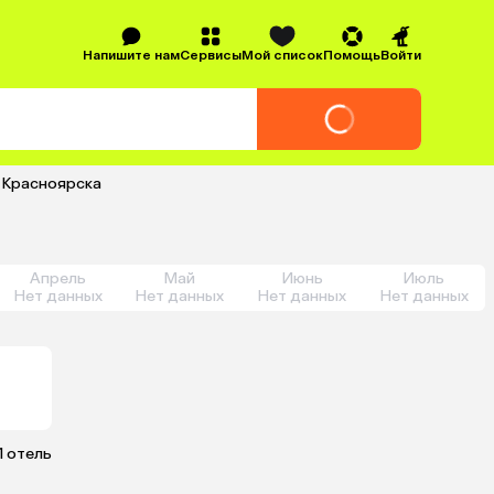
Напишите нам
Сервисы
Мой список
Помощь
Войти
з Красноярска
Апрель
Май
Июнь
Июль
Нет данных
Нет данных
Нет данных
Нет данных
1 отель