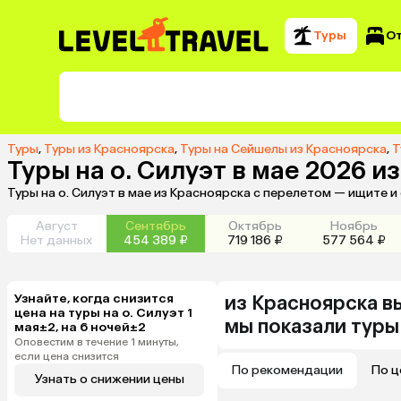
Туры
О
Туры
,
Туры из Красноярска
,
Туры на Сейшелы из Красноярска
,
Т
Туры на о. Силуэт в мае 2026 и
Туры на о. Силуэт в мае из Красноярска с перелетом — ищите 
Август
Сентябрь
Октябрь
Ноябрь
Нет данных
454 389 ₽
719 186 ₽
577 564 ₽
Узнайте, когда снизится
из
Красноярска
в
цена на туры на о. Силуэт 1
мы показали туры
мая±2, на 6 ночей±2
Оповестим в течение 1 минуты,
если цена снизится
По рекомендации
По ц
Узнать о снижении цены