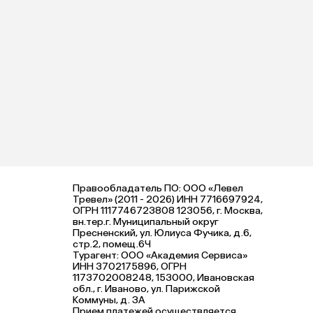
Правообладатель ПО: ООО «Левел
Тревел» (2011 - 2026) ИНН 7716697924,
ОГРН 1117746723808 123056, г. Москва,
вн.тер.г. Муниципальный округ
Пресненский, ул. Юлиуса Фучика, д.6,
стр.2, помещ.6Ч
Турагент: ООО «Академия Сервиса»
ИНН 3702175896, ОГРН
1173702008248, 153000, Ивановская
обл., г. Иваново, ул. Парижской
Коммуны, д. ЗА
Прием платежей осуществляется