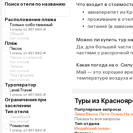
Поиск отеля по названию
Что входит в стоимост
авиаперелет из Кр
проживание в оте
Расположение пляжа
Только собственный
питание (в зависи
1 отель от 457 660 ₽
Общий
Нет отелей
Можно ли купить тур на
Пляж
Да, для большей части
Песок
частями с рассрочкой 
1 отель от 457 660 ₽
Песок с галькой
Нет отелей
Какая погода на о. Силу
Галька
Нет отелей
Май — это хорошее вре
Платформа
температуре воздуха и 
Нет отелей
Туроператор
Level.Travel
1 отель от 457 660 ₽
Ограничения при
Туры из Краснояр
заселении
Популярные запросы
Тип отеля
Зима
·
Весна
·
Лето
·
Осень
·
На 
Семейный
Показать все запросы
Нет отелей
Тип отдыха
Романтик
Индийский океан
1 отель от 457 660 ₽