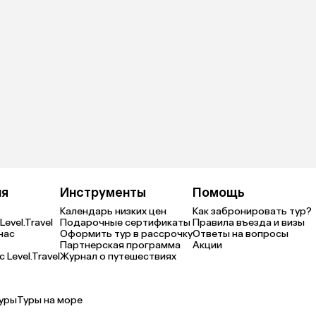
ия
Инструменты
Помощь
Календарь низких цен
Как забронировать тур?
Level.Travel
Подарочные сертификаты
Правила въезда и визы
нас
Оформить тур в рассрочку
Ответы на вопросы
Партнерская программа
Акции
 Level.Travel
Журнал о путешествиях
уры
Туры на море