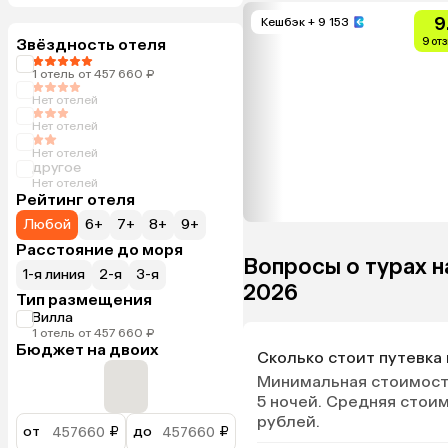
9
Кешбэк
+ 9 153
Звёздность отеля
9 от
1 отель от 457 660 ₽
Нет отелей
Нет отелей
Нет отелей
другое
Нет отелей
Рейтинг отеля
Любой
6+
7+
8+
9+
Расстояние до моря
Вопросы о турах н
1-я линия
2-я
3-я
2026
Тип размещения
Вилла
1 отель от 457 660 ₽
Бюджет на двоих
Сколько стоит путевка 
Минимальная стоимость
5 ночей. Средняя стоим
рублей.
от
₽
до
₽