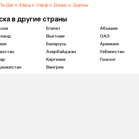
 Ла Диг
·
о. Бёрд
·
о. Серф
·
о. Денис
·
о. Дерош
ска в другие страны
ссия
Египет
Абхазия
иланд
Вьетнам
ОАЭ
зия
Беларусь
Армения
ахстан
Азербайджан
Узбекистан
тар
Киргизия
Гонконг
джикистан
Венгрия