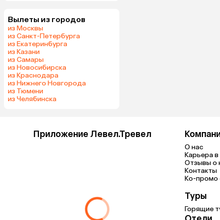
Вылеты из городов
из Москвы
из Санкт-Петербурга
из Екатеринбурга
из Казани
из Самары
из Новосибирска
из Краснодара
из Нижнего Новгорода
из Тюмени
из Челябинска
Приложение Левел.Тревел
Компан
О нас
Карьера в 
Отзывы о 
Контакты
Ко-промо с
Туры
Горящие т
Отели