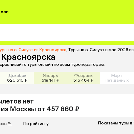
тели
уры на о. Силуэт из Красноярска
,
Туры на о. Силуэт в мае 2026 и
з Красноярска
и сравнивайте туры онлайн по всем туроператорам.
Декабрь
Январь
Февраль
Март
620 510 ₽
519 141 ₽
515 464 ₽
Нет данных
ылетов нет
из
Москвы
от 457 660 ₽
Показаны туры в 
ене
По рейтингу