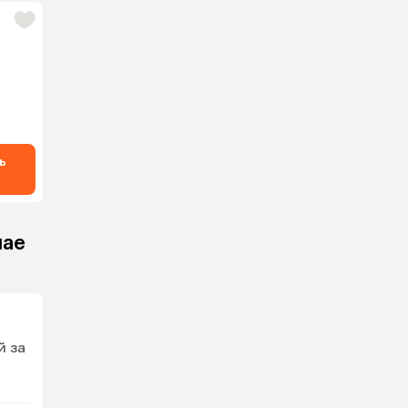
ь
мае
й за