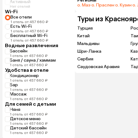
Регионы
Активный
о. Маэ
·
о. Праслен
·
о. Кузин
·
о.
Нет отелей
Wi-Fi
Все отели
Туры из Краснояр
1 отель от 457 660 ₽
Есть Wi-Fi
Турция
Ро
1 отель от 457 660 ₽
Бесплатный Wi-Fi
Китай
Та
1 отель от 457 660 ₽
Мальдивы
Гру
Водные развлечения
Бассейн
Шри-Ланка
Каз
1 отель от 457 660 ₽
Сербия
Ка
Баня / сауна / хаммам
1 отель от 457 660 ₽
Саудовская Аравия
Та
Удобства в отеле
Кондиционер
1 отель от 457 660 ₽
Бар
1 отель от 457 660 ₽
Массаж
1 отель от 457 660 ₽
Для семей с детьми
Няня
1 отель от 457 660 ₽
Детское меню
1 отель от 457 660 ₽
Детский бассейн
1 отель от 457 660 ₽