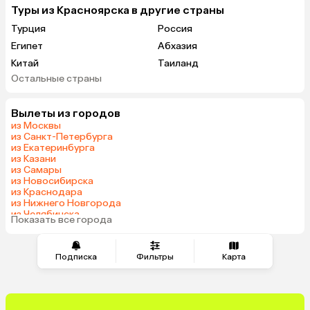
Туры из Красноярска в другие страны
Турция
Россия
Египет
Абхазия
Китай
Таиланд
Остальные страны
Вьетнам
ОАЭ
Мальдивы
Грузия
Вылеты из городов
Беларусь
Армения
из Москвы
Шри-Ланка
Казахстан
из Санкт-Петербурга
из Екатеринбурга
Азербайджан
Узбекистан
из Казани
Сербия
Катар
из Самары
из Новосибирска
Киргизия
Гонконг
из Краснодара
Саудовская Аравия
Таджикистан
из Нижнего Новгорода
из Челябинска
Венгрия
Показать все города
из Тюмени
Подписка
Фильтры
Карта