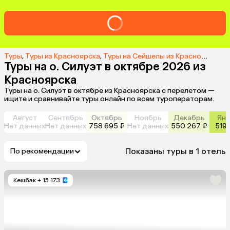
Туры
,
Туры из Красноярска
,
Туры на Сейшелы из Красноярска
,
Т
Туры на о. Силуэт в октябре 2026 из
Красноярска
Туры на о. Силуэт в октябре из Красноярска с перелетом —
ищите и сравнивайте туры онлайн по всем туроператорам.
Август
Сентябрь
Октябрь
Ноябрь
Декабрь
Янв
Нет данных
Нет данных
758 695 ₽
Нет данных
550 267 ₽
519 
Показаны туры в 1 отель
По рекомендации
Кешбэк
+ 15 173