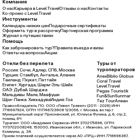
Компания
О нас
Карьера в Level.Travel
Отзывы о нас
Контакты
Ко-промо с Level.Travel
Инструменты
Календарь низких цен
Подарочные сертификаты
Оформить тур в рассрочку
Партнерская программа
Журнал о путешествиях
Помощь
Как забронировать тур?
Правила въезда и визы
Ответы на вопросы
Акции
Отели без перелета
Туры от
туроператоров
Россия:
Сочи,
Адлер,
СПб,
Москва
Турция:
Стамбул,
Анталья,
Алания
Anex
Biblio Globus
Таиланд:
Пхукет,
Паттайя
Coral Travel
Египет:
Хургада,
Шарм-Эль-Шейх
Level.Travel
ОАЭ:
Дубай,
Шарджа
Pegas Touristik
Мальдивы:
Мале,
Маафуши
Fun&Sun
Sunmar
Шри-Ланка:
Хиккадува
Индия:
Гоа
Tez Tour
Алеан
Правообладатель ПО: ООО «Левел Тревел» (2011 - 2026) ИНН
7716697924, ОГРН 1117746723808 123056, г. Москва, вн.тер.г.
Муниципальный округ Пресненский, ул. Юлиуса Фучика, д.6, стр.2,
помещ.6Ч
Турагент: ООО «Академия Сервиса» ИНН 3702175896, ОГРН
1173702008248, 153000, Ивановская обл., г. Иваново, ул. Парижской
Коммуны, д. ЗА
Прием платежей осуществляется через АО «ПРЦ» ИНН 7718696387,