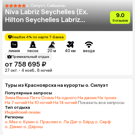
о. Силуэт, Сейшелы
Niva Labriz Seychelles (Ex.
9.0
Hilton Seychelles Labriz
9 отзывов
Resort & Spa)
Кешбэк 4% по карте Т-Банка
линия
песок
20 м
40 км
везде
Премиальный отдых
от 758 695 ₽
27 окт. - 4 нояб., 8 ночей
Туры из Красноярска на курорты о. Силуэт
Популярные запросы
Зима
·
Весна
·
Лето
·
Осень
·
На одного
·
На двоих
·
На троих
·
На 7 ночей
·
На 10 ночей
·
На 14 ночей
·
Показать все запросы
Тип отдыха
Индийский океан
Регионы
о. Маэ
·
о. Кузин
·
о. Праслен
·
о. Ла Диг
·
о. Бёрд
·
о. Серф
·
о. Денис
·
о. Дерош