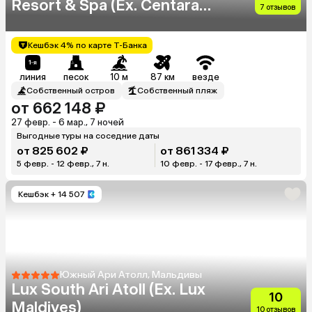
Resort & Spa (Ex. Centara
7 отзывов
Grand Island Resort & Spa
Maldives)
Кешбэк 4% по карте Т-Банка
линия
песок
10 м
87 км
везде
Собственный остров
Собственный пляж
от 662 148 ₽
27 февр. - 6 мар., 7 ночей
Выгодные туры на соседние даты
от 825 602 ₽
от 861 334 ₽
5 февр. - 12 февр., 7 н.
10 февр. - 17 февр., 7 н.
Кешбэк
+ 14 507
Южный Ари Атолл, Мальдивы
Lux South Ari Atoll (Ex. Lux
10
Maldives)
10 отзывов