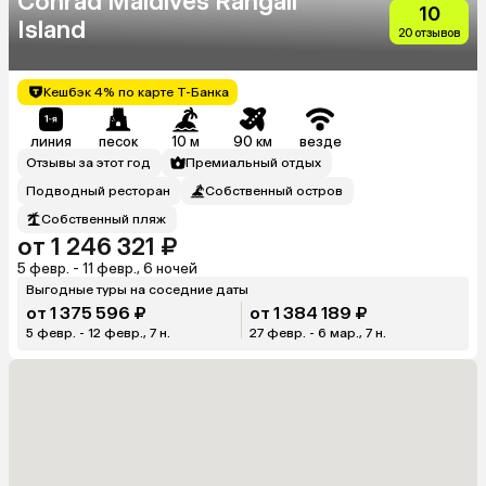
Conrad Maldives Rangali
10
Island
20 отзывов
Кешбэк 4% по карте Т-Банка
линия
песок
10 м
90 км
везде
Отзывы за этот год
Премиальный отдых
Подводный ресторан
Собственный остров
Собственный пляж
от 1 246 321 ₽
5 февр. - 11 февр., 6 ночей
Выгодные туры на соседние даты
от 1 375 596 ₽
от 1 384 189 ₽
5 февр. - 12 февр., 7 н.
27 февр. - 6 мар., 7 н.