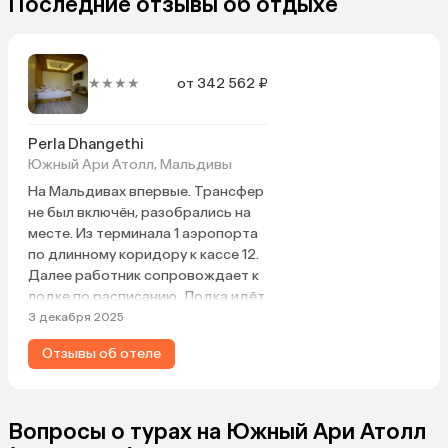
Последние отзывы об отдыхе
★★★★
от 342 562 ₽
Perla Dhangethi
Южный Ари Атолл, Мальдивы
На Мальдивах впервые. Трансфер
не был включён, разобрались на
месте. Из терминала 1 аэропорта
по длинному коридору к кассе 12.
Далее работник сопровождает к
лодке по расписанию. Лодка идёт
около 2 часов. На причале на
3 декабря 2025
острове встречает хозяин отеля.
Отзывы об отеле
Небольшой отель расположен в
центре острова, тихая и
спокойная обстановка. Уютный и
зелёный двор. Номера как на
Вопросы о турах на Южный Ари Атолл
фото. Удобные матрасы и