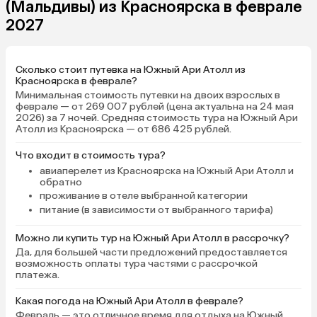
(Мальдивы) из Красноярска в феврале
подушки, мы хорошо выспались.
2027
Уборка хорошая ежедневная.
Бельё, полотенца действительно
в каких-то желтых пятнышках, как
Сколько стоит путевка на Южный Ари Атолл из
писали ранее, но нас это не
Красноярска в феврале?
напрягало. Главное, каждый день
Минимальная стоимость путевки на двоих взрослых в
меняли полотенца, а постельное
феврале — от 269 007 рублей (цена актуальна на 24 мая
даже утюжили. Кондиционер
2026) за 7 ночей. Средняя стоимость тура на Южный Ари
Атолл из Красноярска — от 686 425 рублей.
установлен отлично, не
продувает, с функцией dry, прям
Что входит в стоимость тура?
выручал, за ночь с открытой
авиаперелет из Красноярска на Южный Ари Атолл и
дверью в ванной бельё почти
обратно
высушивалось. Завтраки
проживание в отеле выбранной категории
однообразные. А вот ужины по-
питание (в зависимости от выбранного тарифа)
домашнему вкусные. Как будто
пришли в гости, и нас угощают.
Можно ли купить тур на Южный Ари Атолл в рассрочку?
Мясо или рыба, гарнир и салат. И
Да, для большей части предложений предоставляется
возможность оплаты тура частями с рассрочкой
десерт. Если что-то острое,
платежа.
приносили дочке наггетсы, пару
раз. Рыба понравилась, большая,
Какая погода на Южный Ари Атолл в феврале?
запечённая, костей мало. Хозяева
Февраль — это отличное время для отдыха на Южный