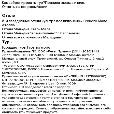
Как забронировать тур?
Правила въезда и визы
Ответы на вопросы
Акции
Отели
5-и звездочные отели «ультра всё включено» Южного Мале
Атолла
Отели Мальдив
Отели Мале
Отели Мальдив "все включено" с бассейном
Отели все включено на Мальдивы
Туры
Горящие туры
Туры на море
Правообладатель ПО: ООО «Левел Тревел» (2011 - 2026) ИНН
7716697924, ОГРН 1117746723808 123056, г. Москва, вн.тер.г.
Муниципальный округ Пресненский, ул. Юлиуса Фучика, д.6, стр.2,
помещ.6Ч
Турагент: ООО «Академия Сервиса» ИНН 3702175896, ОГРН
1173702008248, 153000, Ивановская обл., г. Иваново, ул. Парижской
Коммуны, д. ЗА
Прием платежей осуществляется через АО «ПРЦ» ИНН 7718696387,
КПП 771701001, ОГРН 1087746411741, 129085, Москва г, Звёздный
бульвар, дом № 19, строение 1, эт. 10, пом. 1009
Стоимость ПО предоставляется по запросу
Вся информация, размещённая на сайте, носит информационный
характер и не является рекламой и публичной офертой. Правила и
условия предоставления услуг в отелях, в том числе концепция
питания, описанные на сайте, могут изменяться по решению
администрации отелей. Копирование материалов без письменного
согласия запрещено. Сумма, отображаемая на сайте, включает в себя
стоимость туристического продукта