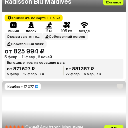
Radisson Blu Maldives
12 отзывов
Кешбэк 4% по карте Т-Банка
линия
песок
2 м
105 км
везде
Отзывы за этот год
Собственный остров
Собственный пляж
от 825 994 ₽
5 февр. - 11 февр., 6 ночей
Выгодные туры на соседние даты
от 871 627 ₽
от 881 387 ₽
5 февр. - 12 февр., 7 н.
27 февр. - 6 мар., 7 н.
Кешбэк
+ 17 077
Южный Ари Атолл, Мальдивы