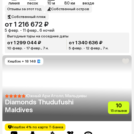
линия
песок
10 м
80 км
везде
Отзывы за этот год
Собственный остров
Собственный пляж
от 1 216 672 ₽
5 февр. - 11 февр., 6 ночей
Выгодные туры на соседние даты
от 1 299 044 ₽
от 1 340 636 ₽
10 февр. - 17 февр., 7 н.
5 февр. - 12 февр., 7 н.
Кешбэк
+ 18 148
Южный Ари Атолл, Мальдивы
Diamonds Thudufushi
10
Maldives
15 отзывов
Кешбэк 4% по карте Т-Банка