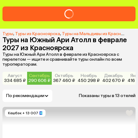
Туры
,
Туры из Красноярска
,
Туры на Мальдивы из Красноярска
,
Туры на Южный Ари Атолл в феврале
2027 из Красноярска
Туры на Южный Ари Атолл в феврале из Красноярска с
перелетом — ищите и сравнивайте туры онлайн по всем
туроператорам.
Август
Сентябрь
Октябрь
Ноябрь
Декабрь
Янв
334 685 ₽
290 606 ₽
367 460 ₽
450 298 ₽
402 670 ₽
416 
По рекомендации
Показаны туры в 13 отелей
Кешбэк
+ 13 007