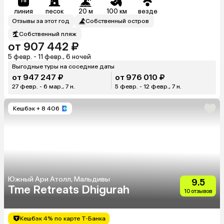
линия
песок
20 м
100 км
везде
Отзывы за этот год
Собственный остров
Собственный пляж
от 907 442 ₽
5 февр. - 11 февр., 6 ночей
Выгодные туры на соседние даты
от 947 247 ₽
от 976 010 ₽
27 февр. - 6 мар., 7 н.
5 февр. - 12 февр., 7 н.
Кешбэк
+ 8 406
Южный Ари Атолл, Мальдивы
9.5
Tme Retreats Dhigurah
10 отзывов
Кешбэк 4% по карте Т-Банка