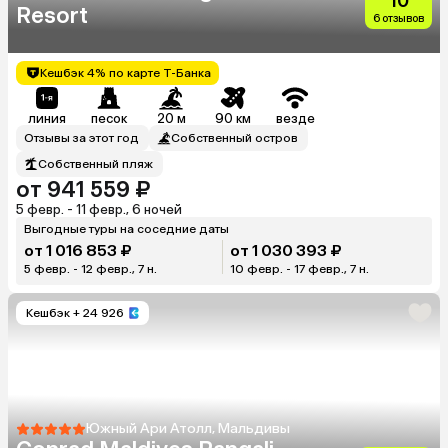
10
Resort
6 отзывов
Кешбэк 4% по карте Т-Банка
линия
песок
20 м
90 км
везде
Отзывы за этот год
Собственный остров
Собственный пляж
от 941 559 ₽
5 февр. - 11 февр., 6 ночей
Выгодные туры на соседние даты
от 1 016 853 ₽
от 1 030 393 ₽
5 февр. - 12 февр., 7 н.
10 февр. - 17 февр., 7 н.
Кешбэк
+ 24 926
Южный Ари Атолл, Мальдивы