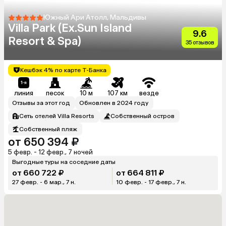
Южный Ари Атолл, Мальдивы
Villa Park (Ex.Sun Island
9.6
Resort & Spa)
35 отзывов
Кешбэк 4% по карте Т-Банка
линия
песок
10 м
107 км
везде
Отзывы за этот год
Обновлен в 2024 году
Сеть отелей Villa Resorts
Собственный остров
Собственный пляж
от 650 394 ₽
5 февр. - 12 февр., 7 ночей
Выгодные туры на соседние даты
от 660 722 ₽
от 664 811 ₽
27 февр. - 6 мар., 7 н.
10 февр. - 17 февр., 7 н.