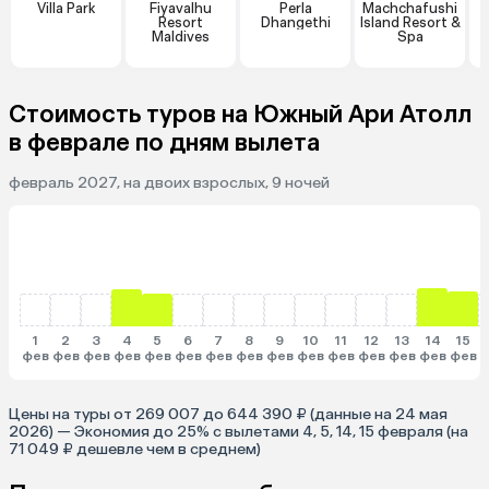
Villa Park
Fiyavalhu
Perla
Machchafushi
Resort
Dhangethi
Island Resort &
G
Maldives
Spa
Стоимость туров на Южный Ари Атолл
в феврале по дням вылета
февраль 2027, на двоих взрослых, 9 ночей
1
2
3
4
5
6
7
8
9
10
11
12
13
14
15
фев
фев
фев
фев
фев
фев
фев
фев
фев
фев
фев
фев
фев
фев
фев
ф
Цены на туры от 269 007 до 644 390 ₽ (данные на 24 мая
2026) — Экономия до 25% с вылетами 4, 5, 14, 15 февраля (на
71 049 ₽ дешевле чем в среднем)