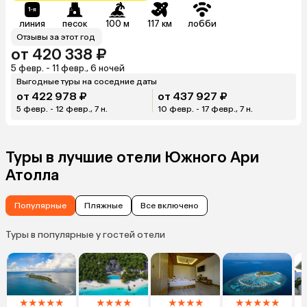
линия
песок
100 м
117 км
лобби
Отзывы за этот год
от 420 338 ₽
5 февр. - 11 февр., 6 ночей
Выгодные туры на соседние даты
от 422 978 ₽
от 437 927 ₽
5 февр. - 12 февр., 7 н.
10 февр. - 17 февр., 7 н.
Туры в лучшие отели Южного Ари
Атолла
Популярные
Пляжные
Все включено
Туры в популярные у гостей отели
★
★
★
★
★
★
★
★
★
★
★
★
★
★
★
★
★
★