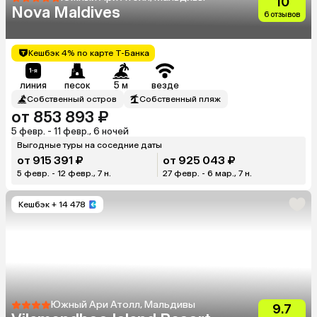
10
Nova Maldives
6 отзывов
Кешбэк 4% по карте Т-Банка
линия
песок
5 м
везде
Собственный остров
Собственный пляж
от 853 893 ₽
5 февр. - 11 февр., 6 ночей
Выгодные туры на соседние даты
от 915 391 ₽
от 925 043 ₽
5 февр. - 12 февр., 7 н.
27 февр. - 6 мар., 7 н.
Кешбэк
+ 14 478
Южный Ари Атолл, Мальдивы
9.7