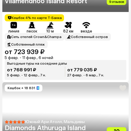
Vilamendhoo Island Resort
9 отзывов
Кешбэк 4% по карте Т-Банка
линия
песок
10 м
82 км
везде
Сеть отелей Crown&Champa
Собственный остров
Собственный пляж
от 723 939 ₽
5 февр. - 11 февр., 6 ночей
Выгодные туры на соседние даты
от 768 991 ₽
от 779 035 ₽
5 февр. - 12 февр., 7 н.
27 февр. - 6 мар., 7 н.
Кешбэк
+ 18 831
Южный Ари Атолл, Мальдивы
Diamonds Athuruga Island