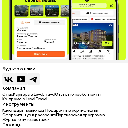
пальмы кокоса, как по музею
ходила, рассматривала))
Кокосовые колбаски, чипсы из
джекфрута тоже на острове
покупали. Планировали съездить
в Мале погулять, так как до
вылета было много времени, но
дождик нам не дал) В целом очень
хорошо отдохнули! Для
информации, туристический налог
был 6 $ с человека.
Будьте с нами
Компания
О нас
Карьера в Level.Travel
Отзывы о нас
Контакты
Ко-промо с Level.Travel
Инструменты
Календарь низких цен
Подарочные сертификаты
Оформить тур в рассрочку
Партнерская программа
Журнал о путешествиях
Помощь