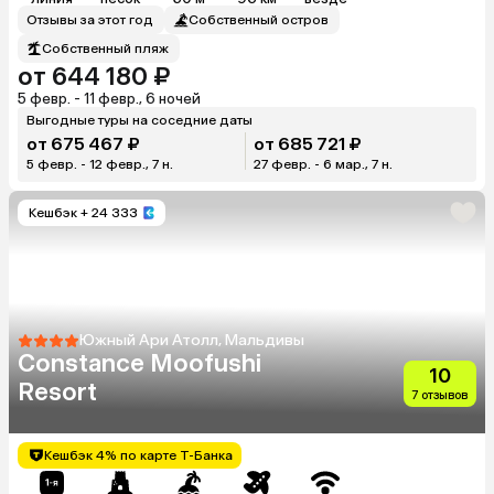
Отзывы за этот год
Собственный остров
Собственный пляж
от 644 180 ₽
5 февр. - 11 февр., 6 ночей
Выгодные туры на соседние даты
от 675 467 ₽
от 685 721 ₽
5 февр. - 12 февр., 7 н.
27 февр. - 6 мар., 7 н.
Кешбэк
+ 24 333
Южный Ари Атолл, Мальдивы
Constance Moofushi
10
Resort
7 отзывов
Кешбэк 4% по карте Т-Банка