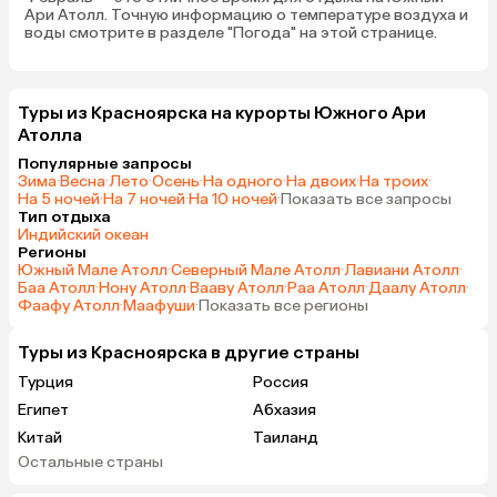
и работники очень гостеприимные
Ари Атолл. Точную информацию о температуре воздуха и
воды смотрите в разделе "Погода" на этой странице.
и дружелюбные! Встретили,
проводили, рассказали всё, что
необходимо. Пляж небольшой,
много сломанных лежаков.
Туры из Красноярска на курорты Южного Ари
Отдыхающие располагались под
Атолла
зонтиками, под деревьями, места
Популярные запросы
хватало. У острова есть риф, и
Зима
·
Весна
·
Лето
·
Осень
·
На одного
·
На двоих
·
На троих
·
много водорослей. Приливы,
На 5 ночей
·
На 7 ночей
·
На 10 ночей
·
Показать все запросы
Тип отдыха
отливы, всё начинает плавать по
Индийский океан
поверхности воды, ну и на берег
Регионы
выносится. Воды по колено,
Южный Мале Атолл
·
Северный Мале Атолл
·
Лавиани Атолл
·
Баа Атолл
·
Нону Атолл
·
Вааву Атолл
·
Раа Атолл
·
Даалу Атолл
·
приходится идти метров 200,
Фаафу Атолл
·
Маафуши
·
Показать все регионы
чтоб по пояс было, и ещё метров
200, чтоб ещё поглубже, один раз
Туры из Красноярска в другие страны
дошли до глубины))) За риф
Турция
Россия
заплыть не рискнули, волны били о
риф, можно поранится. И отлив
Египет
Абхазия
был сильный в ноябре. Ласты
Китай
Таиланд
брали в отеле бесплатно, коралки
Остальные страны
Вьетнам
ОАЭ
и маски привезли с собой. На
Мальдивы
Грузия