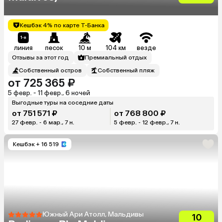
Кешбэк 4% по карте Т-Банка
линия
песок
10 м
104 км
везде
Отзывы за этот год
Премиальный отдых
Собственный остров
Собственный пляж
от 725 365 ₽
5 февр. - 11 февр., 6 ночей
Выгодные туры на соседние даты
от 751 571 ₽
от 768 800 ₽
27 февр. - 6 мар., 7 н.
5 февр. - 12 февр., 7 н.
Кешбэк
+ 16 519
Южный Ари Атолл, Мальдивы
10