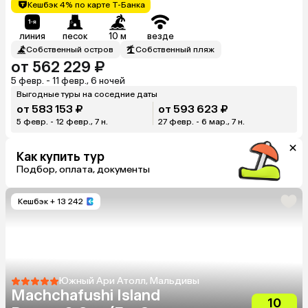
Кешбэк 4% по карте Т-Банка
линия
песок
10 м
везде
Собственный остров
Собственный пляж
от 562 229 ₽
5 февр. - 11 февр., 6 ночей
Выгодные туры на соседние даты
от 583 153 ₽
от 593 623 ₽
5 февр. - 12 февр., 7 н.
27 февр. - 6 мар., 7 н.
Как купить тур
Подбор, оплата, документы
Кешбэк
+ 13 242
Южный Ари Атолл, Мальдивы
Machchafushi Island
10