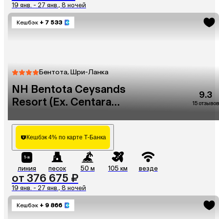
19 янв. - 27 янв., 8 ночей
Кешбэк
+ 7 533
Бентота, Шри-Ланка
NH Bentota Ceysands
9.3
Resort (Ex. Centara
15 отзывов
Ceysands)
Кешбэк 4% по карте Т-Банка
линия
песок
50 м
105 км
везде
от 376 675 ₽
19 янв. - 27 янв., 8 ночей
Кешбэк
+ 9 866