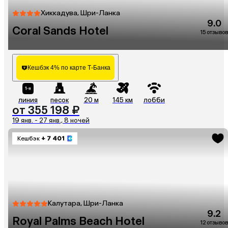
Хиккадува, Шри-Ланка
9.0
Coral Sands Hotel
15 отзывов
Кешбэк 4% по карте Т-Банка
линия
песок
20 м
145 км
лобби
от 355 198 ₽
19 янв. - 27 янв., 8 ночей
Кешбэк
+ 7 401
Калутара, Шри-Ланка
9.2
Royal Palms Beach Hotel
12 отзывов