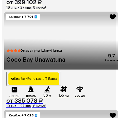
от 399 102 ₽
19 янв. - 27 янв., 8 ночей
Кешбэк
+ 7 701
Унаватуна, Шри-Ланка
9.7
Coco Bay Unawatuna
7 отзывов
Кешбэк 4% по карте Т-Банка
линия
песок
50 м
155 км
везде
от 385 078 ₽
19 янв. - 27 янв., 8 ночей
Кешбэк
+ 7 623