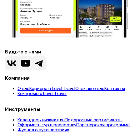
Будьте с нами
Компания
О нас
Карьера в Level.Travel
Отзывы о нас
Контакты
Ко-промо с Level.Travel
Инструменты
Календарь низких цен
Подарочные сертификаты
Оформить тур в рассрочку
Партнерская программа
Журнал о путешествиях