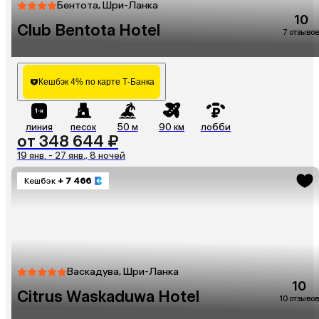
Бентота, Шри-Ланка
10
Club Bentota Hotel
7 отзывов
Кешбэк 4% по карте Т-Банка
линия
песок
50 м
90 км
лобби
от 348 644 ₽
19 янв. - 27 янв., 8 ночей
Кешбэк
+ 7 466
Васкадува, Шри-Ланка
10
Citrus Waskaduwa Hotel
10 отзывов