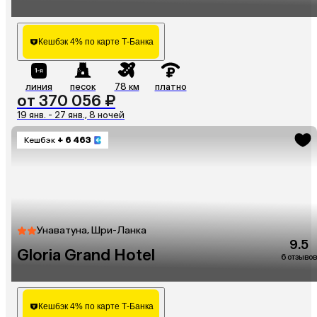
Кешбэк 4% по карте Т-Банка
линия
песок
78 км
платно
от 370 056 ₽
19 янв. - 27 янв., 8 ночей
Кешбэк
+ 6 463
Унаватуна, Шри-Ланка
9.5
Gloria Grand Hotel
6 отзывов
Кешбэк 4% по карте Т-Банка