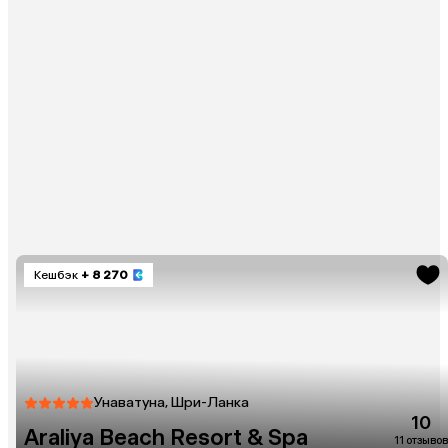
Кешбэк
+ 8 270
Унаватуна, Шри-Ланка
10
Araliya Beach Resort & Spa
11 отзывов