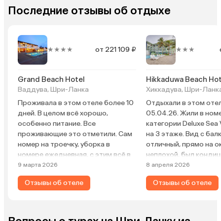
Последние отзывы об отдыхе
★★★★
от 221 109 ₽
★★★
Grand Beach Hotel
Hikkaduwa Beach Hot
Ваддува, Шри-Ланка
Хиккадува, Шри-Ланк
Проживала в этом отеле более 10
Отдыхали в этом отел
дней. В целом всё хорошо,
05.04.26. Жили в ном
особенно питание. Все
категории Deluxe Sea
проживающие это отметили. Сам
на 3 этаже. Вид с бал
номер на троечку, уборка в
отличный, прямо на о
номере ежедневная, с этим всё в
неплохой, был конди
порядке, просто номер уже
рабочий, небольшой 
9 марта 2026
8 апреля 2026
требует обновления. В бассейне
Убирались ежедневно
Отзывы об отеле
Отзывы об отеле
пару раз купалась, но он на мой
средненький, но гол
взгляд, грязноват. Лежаки и
оставались: повар де
полотенца у бассейна, бесплатно,
были вкусные фрукты 
выход к океану через калитку. Душ
арбузы, папайя, банан