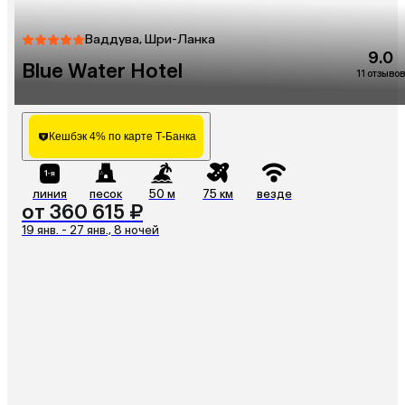
Ваддува, Шри-Ланка
9.0
Blue Water Hotel
11 отзывов
Кешбэк 4% по карте Т-Банка
линия
песок
50 м
75 км
везде
от 360 615 ₽
19 янв. - 27 янв., 8 ночей