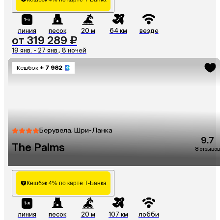
линия
песок
20 м
64 км
везде
от 319 289 ₽
19 янв. - 27 янв., 8 ночей
Кешбэк
+ 7 982
Берувела, Шри-Ланка
9.7
The Palms
8 отзывов
Кешбэк 4% по карте Т-Банка
линия
песок
20 м
107 км
лобби