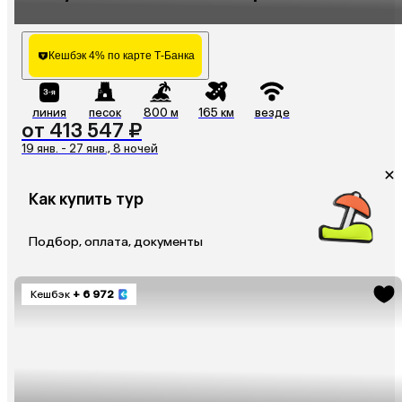
Кешбэк 4% по карте Т-Банка
линия
песок
800 м
165 км
везде
от 413 547 ₽
19 янв. - 27 янв., 8 ночей
Как купить тур
Подбор, оплата, документы
Кешбэк
+ 6 972