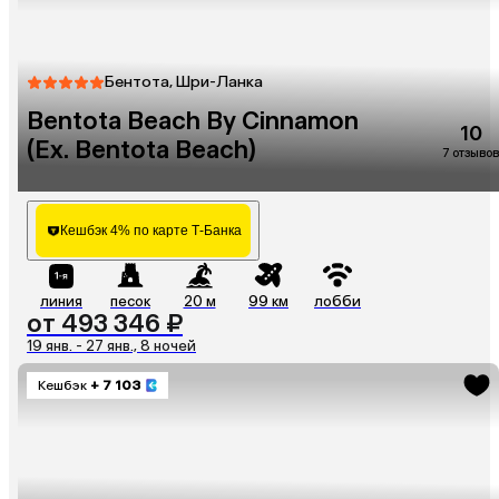
Бентота, Шри-Ланка
Bentota Beach By Cinnamon
10
(Ex. Bentota Beach)
7 отзывов
Кешбэк 4% по карте Т-Банка
линия
песок
20 м
99 км
лобби
от 493 346 ₽
19 янв. - 27 янв., 8 ночей
Кешбэк
+ 7 103