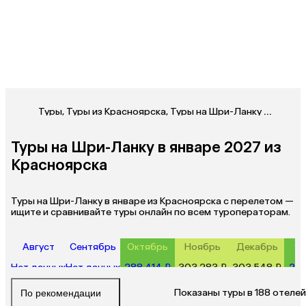
Туры
,
Туры из Красноярска
,
Туры на Шри-Ланку из Красноярска
Туры на Шри-Ланку в январе 2027 из
Красноярска
Туры на Шри-Ланку в январе из Красноярска с перелетом —
ищите и сравнивайте туры онлайн по всем туроператорам.
Август
Сентябрь
Октябрь
Ноябрь
Декабрь
Ян
Нет данных
Нет данных
288 414 ₽
303 283 ₽
303 548 ₽
287
Показаны туры в 188 отелей
По рекомендации