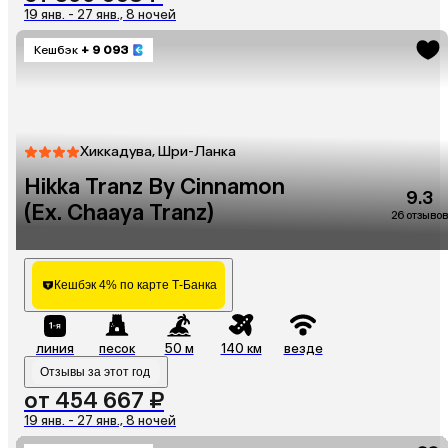
19 янв. - 27 янв., 8 ночей
Кешбэк
+ 9 093
Хиккадува, Шри-Ланка
Hikka Tranz By Cinnamon
9.3
(Ex. Chaaya Tranz)
26 отзывов
Кешбэк 4% по карте Т-Банка
линия
песок
50 м
140 км
везде
Отзывы за этот год
от 454 667 ₽
19 янв. - 27 янв., 8 ночей