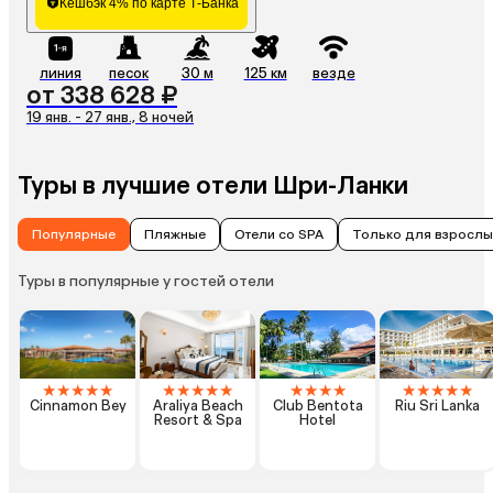
Кешбэк 4% по карте Т-Банка
линия
песок
30 м
125 км
везде
от 338 628 ₽
19 янв. - 27 янв., 8 ночей
Туры в лучшие отели Шри-Ланки
Популярные
Пляжные
Отели со SPA
Только для взрослы
Туры в популярные у гостей отели
★
★
★
★
★
★
★
★
★
★
★
★
★
★
★
★
★
★
★
Cinnamon Bey
Araliya Beach
Club Bentota
Riu Sri Lanka
Resort & Spa
Hotel