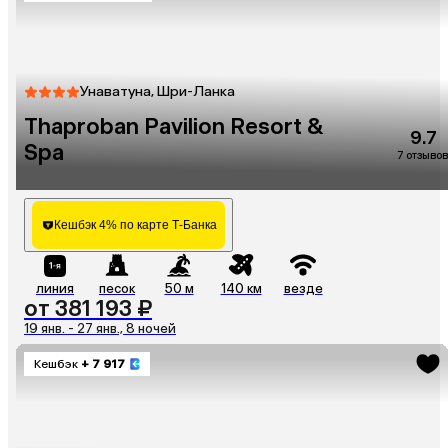
Унаватуна, Шри-Ланка
Thaproban Pavilion Resort &
9.7
Spa
7 отзывов
Кешбэк 4% по карте Т-Банка
линия
песок
50 м
140 км
везде
от 381 193 ₽
19 янв. - 27 янв., 8 ночей
Кешбэк
+ 7 917