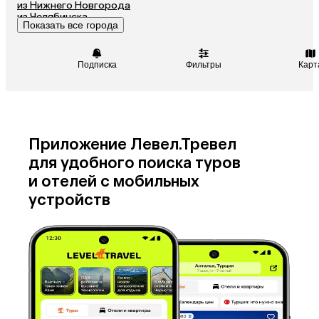
из Нижнего Новгорода
Таджикистан
Венгрия
из Челябинска
Показать все города
из Тюмени
Подписка
Фильтры
Карт
Приложение Левел.Тревел
для удобного поиска туров
и отелей с мобильных
устройств