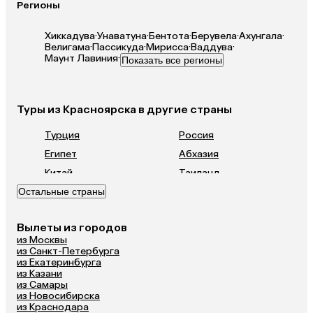
Регионы
переходник. В целом, отель не 4, а
3* с хорошим питанием.
Хиккадува
·
Унаватуна
·
Бентота
·
Берувела
·
Ахунгала
·
Велигама
·
Пассикуда
·
Мирисса
·
Ваддува
·
Маунт Лавиния
·
Показать все регионы
Туры из Красноярска в другие страны
Турция
Россия
Египет
Абхазия
Китай
Таиланд
Остальные страны
Вьетнам
ОАЭ
Мальдивы
Грузия
Вылеты из городов
Армения
Беларусь
из Москвы
Казахстан
Узбекистан
из Санкт-Петербурга
из Екатеринбурга
Азербайджан
Сербия
из Казани
из Самары
Катар
Киргизия
из Новосибирска
Гонконг
Саудовская Аравия
из Краснодара