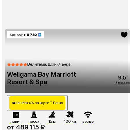
Кешбэк
+ 9 782
Велигама, Шри-Ланка
Weligama Bay Marriott
9.5
Resort & Spa
13 отзывов
Кешбэк 4% по карте Т-Банка
линия
песок
15 м
100 км
везде
от 489 115 ₽