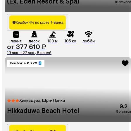
(Ex. Eden Resort & Spa)
10 отзывов
Кешбэк 4% по карте Т-Банка
линия
песок
100 м
105 км
лобби
от 377 610 ₽
19 янв. - 27 янв., 8 ночей
Кешбэк
+ 6 772
Хиккадува, Шри-Ланка
9.2
Hikkaduwa Beach Hotel
8 отзывов