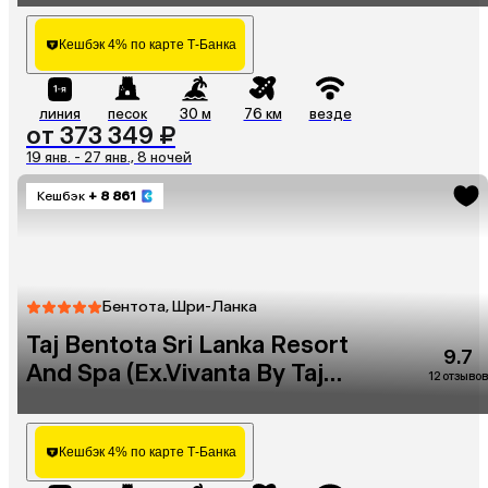
Кешбэк 4% по карте Т-Банка
линия
песок
30 м
76 км
везде
от 373 349 ₽
19 янв. - 27 янв., 8 ночей
Кешбэк
+ 8 861
Бентота, Шри-Ланка
Taj Bentota Sri Lanka Resort
9.7
And Spa (Ex.Vivanta By Taj
12 отзывов
Bentota)
Кешбэк 4% по карте Т-Банка