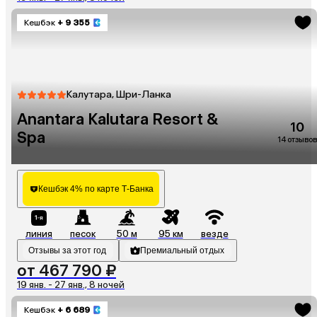
Кешбэк
+ 9 355
Калутара, Шри-Ланка
Anantara Kalutara Resort &
10
Spa
14 отзывов
Кешбэк 4% по карте Т-Банка
линия
песок
50 м
95 км
везде
Отзывы за этот год
Премиальный отдых
от 467 790 ₽
19 янв. - 27 янв., 8 ночей
Кешбэк
+ 6 689