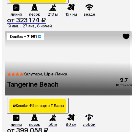
линия
песок
210 м
157 км
везде
от 323 174 ₽
19 янв. - 27 янв., 8 ночей
Кешбэк
+ 7 981
Калутара, Шри-Ланка
9.7
Tangerine Beach
10 отзывов
Кешбэк 4% по карте Т-Банка
линия
песок
50 м
80 км
лобби
от 399 058 ₽