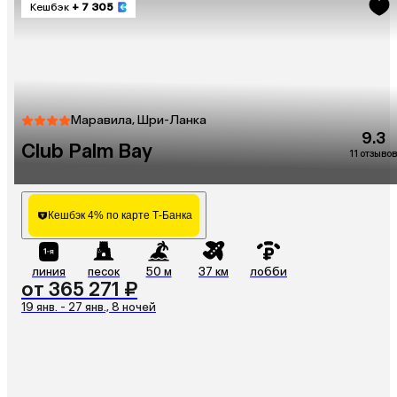
Кешбэк
+ 7 305
Маравила, Шри-Ланка
9.3
Club Palm Bay
11 отзывов
Кешбэк 4% по карте Т-Банка
линия
песок
50 м
37 км
лобби
от 365 271 ₽
19 янв. - 27 янв., 8 ночей