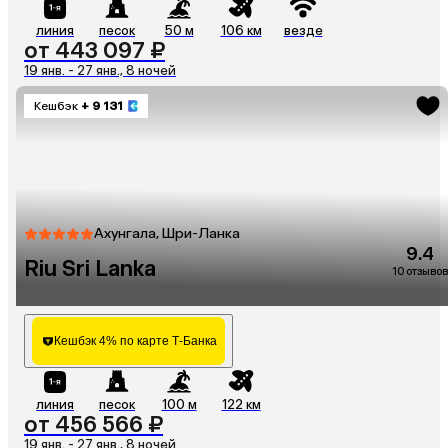
линия
песок
50 м
106 км
везде
от 443 097 ₽
19 янв. - 27 янв., 8 ночей
Кешбэк
+ 9 131
Ахунгала, Шри-Ланка
9.4
Riu Sri Lanka
10 отзывов
Кешбэк 4% по карте Т-Банка
линия
песок
100 м
122 км
от 456 566 ₽
19 янв. - 27 янв., 8 ночей