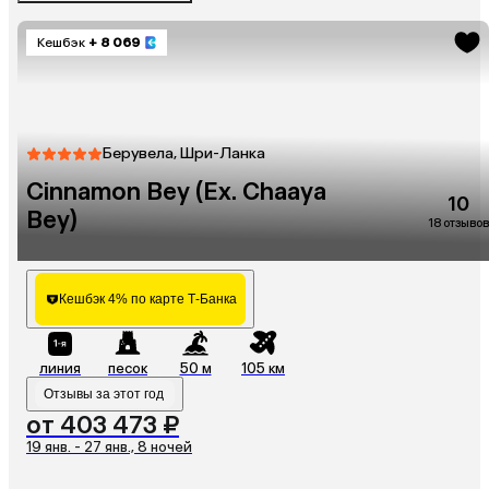
Кешбэк
+ 8 069
Берувела, Шри-Ланка
Cinnamon Bey (Ex. Chaaya
10
Bey)
18 отзывов
Кешбэк 4% по карте Т-Банка
линия
песок
50 м
105 км
Отзывы за этот год
от 403 473 ₽
19 янв. - 27 янв., 8 ночей