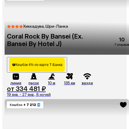
Хиккадува, Шри-Ланка
Coral Rock By Bansei (Ex.
10
Bansei By Hotel J)
7 отзывов
Кешбэк 4% по карте Т-Банка
линия
песок
10 м
135 км
везде
от 334 481 ₽
19 янв. - 27 янв., 8 ночей
Кешбэк
+ 7 212