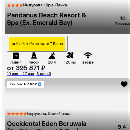
Индурува, Шри-Ланка
Pandanus Beach Resort &
10
Spa (Ex. Emerald Bay)
7 отзывов
Кешбэк 4% по карте Т-Банка
линия
песок
20 м
120 км
везде
от 395 871 ₽
19 янв. - 27 янв., 8 ночей
Кешбэк
+ 7 552
Берувела, Шри-Ланка
Occidental Eden Beruwala
9.4