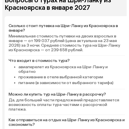
Вопросы о турах на Шри-Ланку из
с пресной водой имеется. Океан в
территории отеля сво
Красноярска в январе 2027
это время года: конец февраля —
бассейна, правда, нет
начало марта с волнами, но я
но можно было спрят
купалась… Заходить с волнами не
от пальм. Лежаков все
Сколько стоит путевка на Шри-Ланку из Красноярска в
очень комфортно и в первый раз
но нам всегда хватал
январе?
две будет боязно, но плавать
пляжные выдают на р
Минимальная стоимость путевки на двоих взрослых в
можно… С детьми грудными
От отеля через калит
январе — от 199 037 рублей (цена актуальна на 23 мая
2026) за 3 ночи. Средняя стоимость тура на Шри-Ланку
точно не сюда в это время года.
непосредственно на 
из Красноярска — от 239 658 рублей.
Лежаков всегда хватало, так как
океана буквально мет
людей практически не было…
Перед самим отелем 
Что входит в стоимость тура?
очень мало проживающих было.
мы отходили метров 
авиаперелет из Красноярска на Шри-Ланку и
Только в выходные приезжало
правее, там купались 
обратно
больше местных гостей, и тогда
песчаное). В целом о
проживание в отеле выбранной категории
становилось люднее и шумнее) В
неплохой.
питание (в зависимости от выбранного тарифа)
округе мало мест, где можно было
бы поесть, в пешей доступности, я
Можно ли купить тур на Шри-Ланку в рассрочку?
Да, для большей части предложений предоставляется
имею в виду, поэтому рекомендую
возможность оплаты тура частями с рассрочкой
брать проживание с едой, хотя бы
платежа.
полупансион. С 16:00–17:.00 дают
бесплатно чай, кофе и выпечку.
Как отправиться на отдых на Шри-Ланку из Красноярска и
Неподалеку, минут 20 ходьбы
сэкономить?