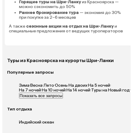
есть сёрф-школа, там же
Горящие туры на Шри-Ланку
из Красноярска —
можно сэкономить до 50%
неплохой, ресторан,
Раннее бронирование тура
— экономия до 30%
аюрведический массаж. В отеле
при покупке за 2–6 месяцев
нет никакой анимации, кроме
А также
сезонные акции на отдых на Шри-Ланку
и
музыкантов на ужин, в том числе и
специальные предложения от ведущих туроператоров
дополнительных услуг, например,
тот же массаж или какое-либо
спа) У забора тусуются местные
ребята, они предлагают
экскурсии, спрашивайте Раву, у
Туры из Красноярска на курорты Шри-Ланки
него приятные цены и
комфортный автомобиль
Популярные запросы
(минивэн), на экскурсию поедете
практически как на
Зима
·
Весна
·
Лето
·
Осень
·
На двоих
·
На 5 ночей
·
индивидуальную. Отелю
На 7 ночей
·
На 10 ночей
·
На 14 ночей
·
Туры на Новый год
·
необходимо поменять полотенца,
Показать все запросы
бельё — оно уже старовато и с
пятнами, шторы в номерах,
Тип отдыха
текстиль, сантехнику, было бы
неплохо, если бы розетки были
Индийский океан
под европейскую вилку, учитывать
это надо и брать с собой