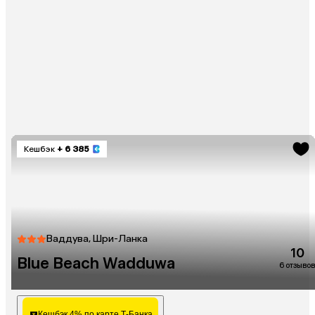
Кешбэк
+ 6 385
Ваддува, Шри-Ланка
10
Blue Beach Wadduwa
6 отзывов
Кешбэк 4% по карте Т-Банка