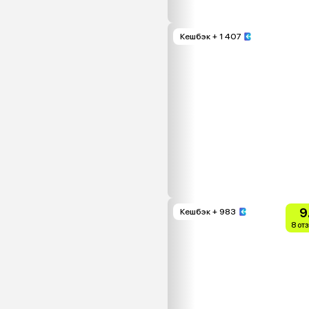
Кешбэк
+ 1 407
9
Кешбэк
+ 983
8 от