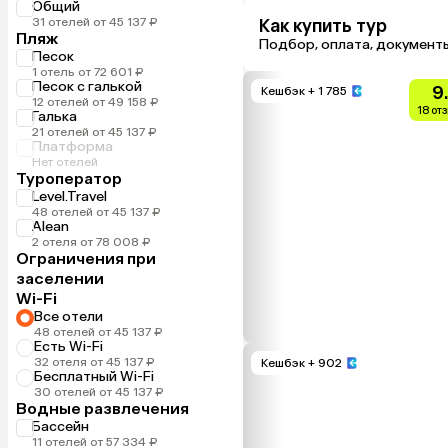
Общий
31 отелей от 45 137 ₽
Как купить тур
Пляж
Подбор, оплата, документ
Песок
1 отель от 72 601 ₽
Песок с галькой
9
Кешбэк
+ 1 785
12 отелей от 49 158 ₽
18 от
Галька
21 отелей от 45 137 ₽
Платформа
Нет отелей
Туроператор
Level.Travel
48 отелей от 45 137 ₽
Alean
2 отеля от 78 008 ₽
Ограничения при
заселении
Wi-Fi
Все отели
48 отелей от 45 137 ₽
Есть Wi-Fi
32 отеля от 45 137 ₽
Кешбэк
+ 902
Бесплатный Wi-Fi
30 отелей от 45 137 ₽
Водные развлечения
Бассейн
11 отелей от 57 334 ₽