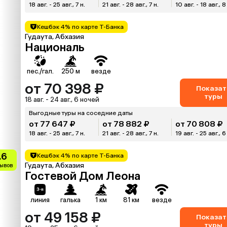
18 авг. - 25 авг., 7 н.
21 авг. - 28 авг., 7 н.
10 авг. - 18 авг., 8
Кешбэк 4% по карте Т-Банка
Гудаута, Абхазия
Националь
пес./гал.
250 м
везде
от 70 398 ₽
Показат
туры
18 авг. - 24 авг., 6 ночей
Выгодные туры на соседние даты
от 77 647 ₽
от 78 882 ₽
от 70 808 ₽
18 авг. - 25 авг., 7 н.
21 авг. - 28 авг., 7 н.
19 авг. - 25 авг., 6
.6
Кешбэк 4% по карте Т-Банка
Гудаута, Абхазия
зывов
Гостевой Дом Леона
линия
галька
1 км
81 км
везде
от 49 158 ₽
Показат
туры