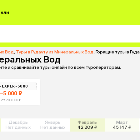
тели
ых Вод
,
Туры в Гудауту из Минеральных Вод
,
Горящие туры в Гуд
неральных Вод
ите и сравнивайте туры онлайн по всем туроператорам.
-EXPLR-5000
−5 000 ₽
от 200 000 ₽
Декабрь
Январь
Февраль
Март
Нет данных
Нет данных
42 209 ₽
45 147 ₽