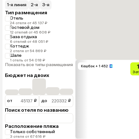
1-я линия
2-я
3-я
Тип размещения
Отель
24 отеля от 45 137 ₽
Гостевой дом
12 отелей от 45 608 ₽
База отдыха
6 отелей от 48 051 ₽
Коттедж
2 отеля от 54 869 ₽
Шале
1 отель от 54 018 ₽
Показать все типы размещения
Кешбэк
+ 1 452
3 о
Бюджет на двоих
от
₽
до
₽
Поиск отеля по названию
Расположение пляжа
Только собственный
3 отеля от 67 616 ₽