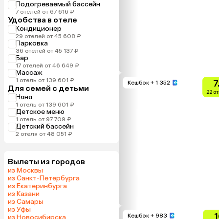
Подогреваемый бассейн
7 отелей от 67 616 ₽
Удобства в отеле
Кондиционер
29 отелей от 45 608 ₽
Парковка
36 отелей от 45 137 ₽
Бар
17 отелей от 46 649 ₽
Массаж
1 отель от 139 601 ₽
7
Кешбэк
+ 1 352
Для семей с детьми
22 о
Няня
1 отель от 139 601 ₽
Детское меню
1 отель от 97 709 ₽
Детский бассейн
2 отеля от 48 051 ₽
Вылеты из городов
из Москвы
из Санкт-Петербурга
из Екатеринбурга
из Казани
из Самары
из Уфы
1
Кешбэк
+ 983
из Новосибирска