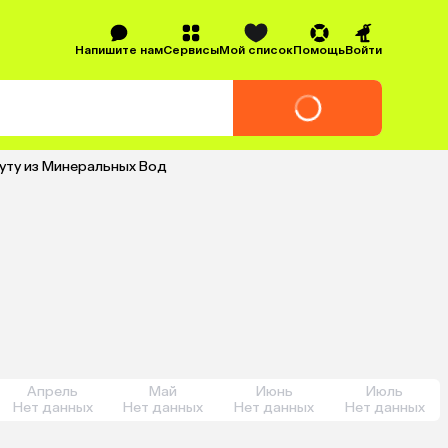
Напишите нам
Сервисы
Мой список
Помощь
Войти
ауту из Минеральных Вод
Апрель
Май
Июнь
Июль
Нет данных
Нет данных
Нет данных
Нет данных