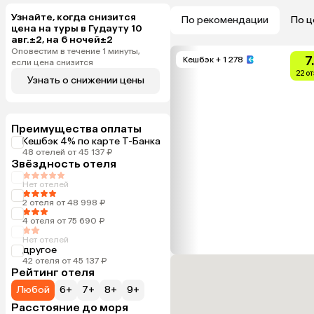
Узнайте, когда снизится
По рекомендации
По ц
цена на туры в Гудауту 10
авг.±2, на 6 ночей±2
Оповестим в течение 1 минуты,
7
Кешбэк
+ 1 278
если цена снизится
22 о
Узнать о снижении цены
Преимущества оплаты
Кешбэк 4% по карте Т-Банка
48 отелей от 45 137 ₽
Звёздность отеля
Нет отелей
2 отеля от 48 998 ₽
4 отеля от 75 690 ₽
Нет отелей
другое
42 отеля от 45 137 ₽
Рейтинг отеля
Любой
6+
7+
8+
9+
Расстояние до моря