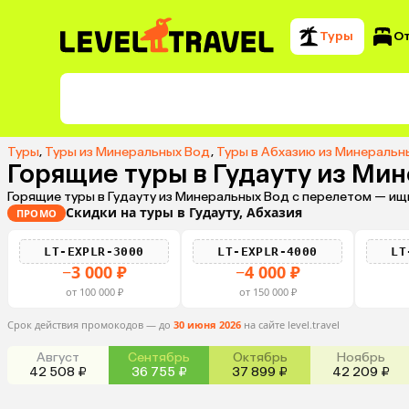
Туры
О
Туры
,
Туры из Минеральных Вод
,
Туры в Абхазию из Минеральн
Горящие туры в Гудауту из Ми
Горящие туры в Гудауту из Минеральных Вод с перелетом — ищ
Скидки на туры в Гудауту, Абхазия
ПРОМО
LT-EXPLR-3000
LT-EXPLR-4000
LT
−3 000 ₽
−4 000 ₽
от 100 000 ₽
от 150 000 ₽
Срок действия промокодов — до
30 июня 2026
на сайте level.travel
Август
Сентябрь
Октябрь
Ноябрь
42 508 ₽
36 755 ₽
37 899 ₽
42 209 ₽