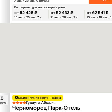
19 авг. - 25 авг., 6 ночей
Выгодные туры на соседние даты
от 52 428 ₽
от 52 433 ₽
от 62 541 ₽
18 авг. - 25 авг., 7 н.
21 авг. - 28 авг., 7 н.
10 авг. - 18 авг., 8
.0
Кешбэк 4% по карте Т-Банка
Гудаута, Абхазия
зывов
Черноморец Парк-Отель