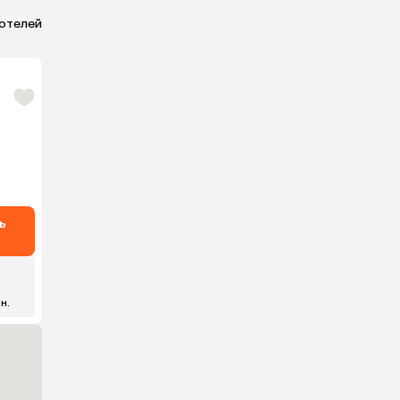
 отелей
ь
 н.