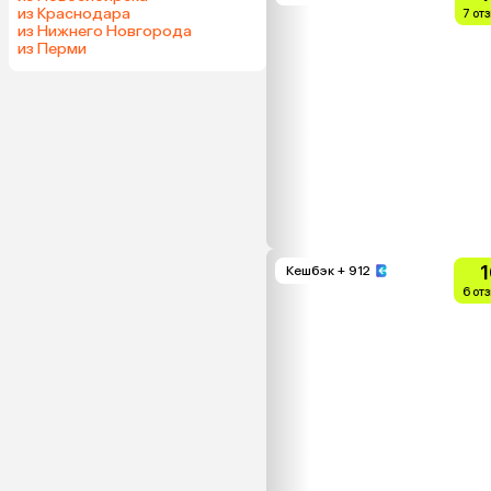
из Краснодара
7 от
из Нижнего Новгорода
из Перми
1
Кешбэк
+ 912
6 от