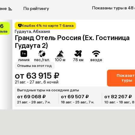
Показаны туры в 48
ене
По рейтингу
.6
Кешбэк 4% по карте Т-Банка
Гудаута, Абхазия
тзыва
Гранд Отель Россия (Ex. Гостиница
Гудаута 2)
линия
пес./гал.
100 м
78 км
везде
Отзывы за этот год
от 63 915 ₽
Показат
туры
21 авг. - 27 авг., 6 ночей
Выгодные туры на соседние даты
от 69 068 ₽
от 69 507 ₽
от 82 267 ₽
21 авг. - 28 авг., 7 н.
18 авг. - 25 авг., 7 н.
10 авг. - 18 авг., 8