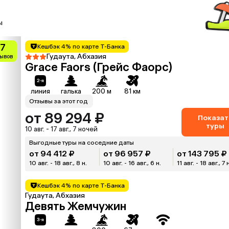
ы
.7
Кешбэк 4% по карте Т-Банка
Гудаута, Абхазия
зывов
Grace Faors (Грейс Фаорс)
линия
галька
200 м
81 км
Отзывы за этот год
от 89 294 ₽
Показат
туры
10 авг. - 17 авг., 7 ночей
Выгодные туры на соседние даты
от 94 412 ₽
от 96 957 ₽
от 143 795 ₽
10 авг. - 18 авг., 8 н.
10 авг. - 16 авг., 6 н.
11 авг. - 18 авг., 7 
Кешбэк 4% по карте Т-Банка
Гудаута, Абхазия
Девять Жемчужин