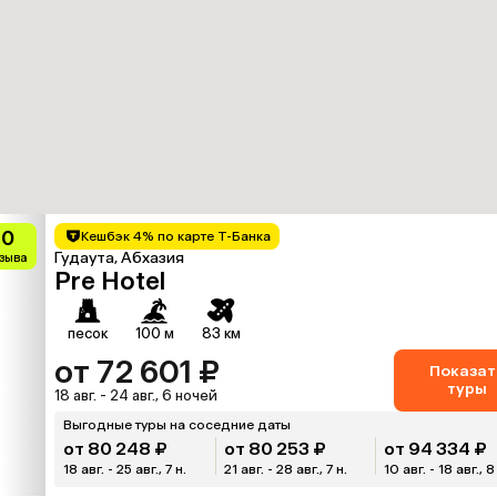
10
Кешбэк 4% по карте Т-Банка
Гудаута, Абхазия
тзыва
Pre Hotel
песок
100 м
83 км
от 72 601 ₽
Показат
туры
18 авг. - 24 авг., 6 ночей
Выгодные туры на соседние даты
от 80 248 ₽
от 80 253 ₽
от 94 334 ₽
18 авг. - 25 авг., 7 н.
21 авг. - 28 авг., 7 н.
10 авг. - 18 авг., 8