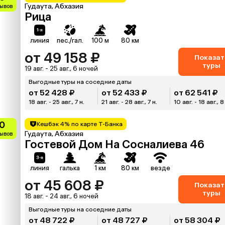
Гудаута, Абхазия
зывов
Рица
линия
пес./гал.
100 м
80 км
от 49 158 ₽
Показат
туры
19 авг. - 25 авг., 6 ночей
Выгодные туры на соседние даты
от 52 428 ₽
от 52 433 ₽
от 62 541 ₽
18 авг. - 25 авг., 7 н.
21 авг. - 28 авг., 7 н.
10 авг. - 18 авг., 8
0
Кешбэк 4% по карте Т-Банка
Гудаута, Абхазия
зывов
Гостевой Дом На Сосналиева 46
линия
галька
1 км
80 км
везде
от 45 608 ₽
Показат
туры
18 авг. - 24 авг., 6 ночей
Выгодные туры на соседние даты
от 48 722 ₽
от 48 727 ₽
от 58 304 ₽