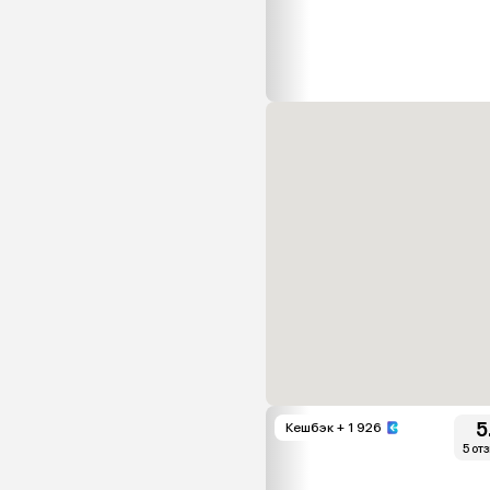
5
Кешбэк
+ 1 926
5 от