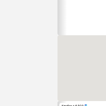
Кешбэк
+ 6 503