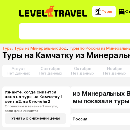
Туры
О
Туры
,
Туры из Минеральных Вод
,
Туры по России из Минеральн
Туры на Камчатку из Минеральн
Август
Сентябрь
Октябрь
Ноябрь
Нет данных
Нет данных
Нет данных
Нет данных
Узнайте, когда снизится
из
Минеральных 
цена на туры на Камчатку 1
мы показали туры
сент.±2, на 6 ночей±2
Оповестим в течение 1 минуты,
если цена снизится
Узнать о снижении цены
Россия