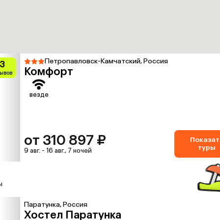
Петропавловск-Камчатский, Россия
.3
Комфорт
зывов
везде
от 310 897 ₽
Показат
туры
9 авг. - 16 авг., 7 ночей
ы
Паратунка, Россия
Хостел Паратунка