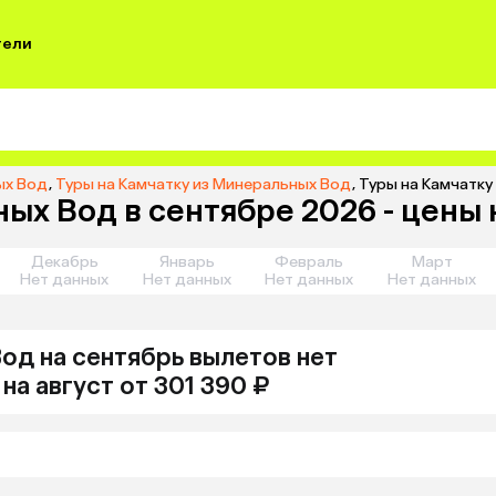
тели
ых Вод
,
Туры на Камчатку из Минеральных Вод
,
Туры на Камчатку
ых Вод в сентябре 2026 - цены 
Декабрь
Январь
Февраль
Март
Нет данных
Нет данных
Нет данных
Нет данных
Вод
на сентябрь
вылетов нет
на
август
от 301 390 ₽