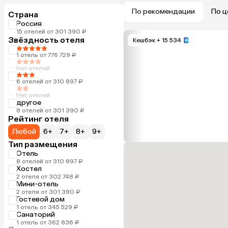
По рекомендации
По ц
Страна
Россия
15 отелей от 301 390 ₽
Звёздность отеля
Кешбэк
+ 15 534
1 отель от 776 729 ₽
Нет отелей
6 отелей от 310 897 ₽
Нет отелей
другое
8 отелей от 301 390 ₽
Рейтинг отеля
Любой
6+
7+
8+
9+
Тип размещения
Отель
8 отелей от 310 897 ₽
Хостел
2 отеля от 302 748 ₽
Мини-отель
2 отеля от 301 390 ₽
Гостевой дом
1 отель от 345 529 ₽
Санаторий
1 отель от 362 836 ₽