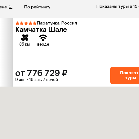
Показаны туры в 15
ене
По рейтингу
Паратунка, Россия
Камчатка Шале
35 км
везде
от 776 729 ₽
Показат
туры
9 авг. - 16 авг., 7 ночей