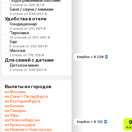
Подогреваемый бассейн
3 отеля от 325 157 ₽
Баня / сауна / хаммам
3 отеля от 338 843 ₽
Удобства в отеле
Кондиционер
3 отеля от 310 897 ₽
Парковка
13 отелей от 301 390 ₽
Бар
5 отелей от 310 897 ₽
Массаж
1 отель от 776 729 ₽
Кешбэк
+ 8 238
Для семей с детьми
Детское меню
2 отеля от 338 843 ₽
Вылеты из городов
из Москвы
из Санкт-Петербурга
из Екатеринбурга
из Казани
из Самары
из Уфы
из Новосибирска
9
Кешбэк
+ 8 132
из Краснодара
4 о
из Нижнего Новгорода