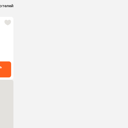
 отелей
ь