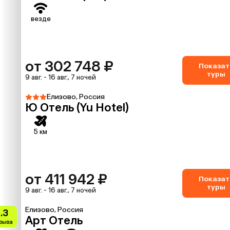
везде
от 302 748 ₽
Показат
туры
9 авг. - 16 авг., 7 ночей
Елизово, Россия
Ю Отель (Yu Hotel)
5 км
от 411 942 ₽
Показат
туры
9 авг. - 16 авг., 7 ночей
Елизово, Россия
.3
Арт Отель
тзыва