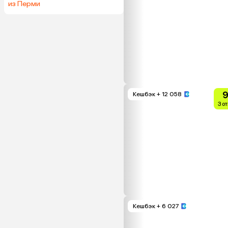
из Перми
9
Кешбэк
+ 12 058
3 о
Кешбэк
+ 6 027