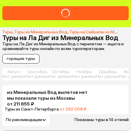
Туры
,
Туры из Минеральных Вод
,
Туры на Сейшелы из Минеральных Вод
Туры на Ла Диг из Минеральных Вод
Туры на Ла Диг из Минеральных Вод с перелетом — ищите и
сравнивайте туры онлайн по всем туроператорам.
горящие туры
Август
Сентябрь
Октябрь
Ноябрь
Декабрь
Янв
Нет данных
Нет данных
Нет данных
Нет данных
Нет данных
Нет д
из
Минеральных Вод
вылетов нет
мы показали туры
из
Москвы
от 211 855 ₽
Туры из Санкт-Петербурга
от 292 008 ₽
По рекомендации
Показаны туры в 14 отелей