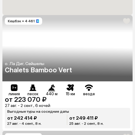
Кешбэк
+ 4 461
о. Ла Диг, Сейшелы
Chalets Bamboo Vert
линия
песок
440 м
15 км
везде
от 223 070 ₽
27 авг. - 2 сент., 6 ночей
Выгодные туры на соседние даты
от 242 414 ₽
от 249 411 ₽
27 авг. - 4 сент., 8 н.
25 авг. - 2 сент., 8 н.