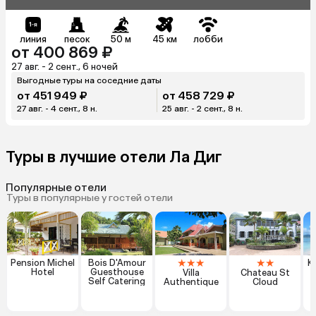
линия
песок
50 м
45 км
лобби
от 400 869 ₽
27 авг. - 2 сент., 6 ночей
Выгодные туры на соседние даты
от 451 949 ₽
от 458 729 ₽
27 авг. - 4 сент., 8 н.
25 авг. - 2 сент., 8 н.
Туры в лучшие отели Ла Диг
Популярные отели
Туры в популярные у гостей отели
★
★
★
★
★
Pension Michel
Bois D'Amour
K
Hotel
Guesthouse
Villa
Chateau St
Self Catering
Authentique
Cloud