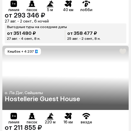
линия
песок
5 м
40 км
лобби
от 293 346 ₽
27 авг. - 2 сент., 6 ночей
Выгодные туры на соседние даты
от 351 480 ₽
от 358 477 ₽
27 авг. - 4 сент., 8 н.
25 авг. - 2 сент., 8 н.
Кешбэк
+ 4 237
о. Ла Диг, Сейшелы
Hostellerie Guest House
линия
песок
220 м
16 км
везде
от 211 855 ₽