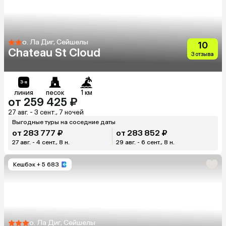
о. Ла Диг, Сейшелы
10
Chateau St Cloud
3 отзыва
линия
песок
1 км
от 259 425 ₽
27 авг. - 3 сент., 7 ночей
Выгодные туры на соседние даты
от 283 777 ₽
от 283 852 ₽
27 авг. - 4 сент., 8 н.
29 авг. - 6 сент., 8 н.
Кешбэк
+ 5 683
о. Ла Диг, Сейшелы