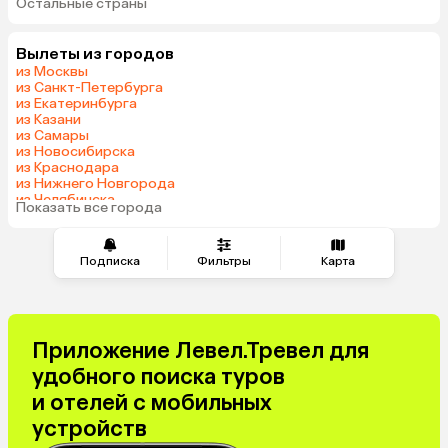
Остальные страны
ОАЭ
Мальдивы
Грузия
Беларусь
Вылеты из городов
Армения
Шри-Ланка
из Москвы
Казахстан
Азербайджан
из Санкт-Петербурга
из Екатеринбурга
Узбекистан
Сербия
из Казани
Катар
Киргизия
из Самары
из Новосибирска
Оман
Гонконг
из Краснодара
Саудовская Аравия
Куба
из Нижнего Новгорода
из Челябинска
Таджикистан
Венгрия
Показать все города
из Тюмени
Подписка
Фильтры
Карта
Приложение Левел.Тревел для
удобного поиска туров
и отелей с мобильных
устройств