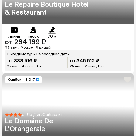
Le Repaire Boutique Hotel
& Restaurant
линия
песок
70 м
от 284 189 ₽
27 авг. - 2 сент., 6 ночей
Выгодные туры на соседние даты
от 338 516 ₽
от 345 512 ₽
27 авг. - 4 сент., 8 н.
25 авг. - 2 сент., 8 н.
Кешбэк
+ 8 017
о. Ла Диг, Сейшелы
Le Domaine De
L'Orangeraie