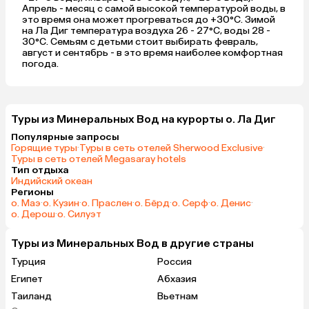
Апрель - месяц с самой высокой температурой воды, в
это время она может прогреваться до +30°C. Зимой
на Ла Диг температура воздуха 26 - 27°C, воды 28 -
30°C. Семьям с детьми стоит выбирать февраль,
август и сентябрь - в это время наиболее комфортная
погода.
Туры из Минеральных Вод на курорты о. Ла Диг
Популярные запросы
Горящие туры
·
Туры в сеть отелей Sherwood Exclusive
·
Туры в сеть отелей Megasaray hotels
Тип отдыха
Индийский океан
Регионы
о. Маэ
·
о. Кузин
·
о. Праслен
·
о. Бёрд
·
о. Серф
·
о. Денис
·
о. Дерош
·
о. Силуэт
Туры из Минеральных Вод в другие страны
Турция
Россия
Египет
Абхазия
Таиланд
Вьетнам