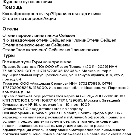
Журнал о путешествиях
Помощь
Как забронировать тур?
Правила въезда и визы
Ответы на вопросы
Акции
Отели
Отели первой линии пляжа Сейшел
4-х звездочные отели Сейшел на 1 линии
Отели Сейшел
Отели все включено на Сейшелы
Отели "все включено" Сейшел на 1 линии пляжа
Туры
Горящие туры
Туры на море в мае
Правообладатель ПО: ООО «Левел Тревел» (2011 - 2026) ИНН
7716697924, ОГРН 1117746723808 123056, г. Москва, вн.тер.г.
Муниципальный округ Пресненский, ул. Юлиуса Фучика, д.6, стр.2,
помещ.6Ч
Турагент: ООО «Академия Сервиса» ИНН 3702175896, ОГРН
1173702008248, 153000, Ивановская обл., г. Иваново, ул. Парижской
Коммуны, д. ЗА
Прием платежей осуществляется через АО «ПРЦ» ИНН 7718696387,
КПП 771701001, ОГРН 1087746411741, 129085, Москва г, Звёздный
бульвар, дом № 19, строение 1, эт. 10, пом. 1009
Стоимость ПО предоставляется по запросу
Вся информация, размещённая на сайте, носит информационный
характер и не является рекламой и публичной офертой. Правила и
условия предоставления услуг в отелях, в том числе концепция
питания, описанные на сайте, могут изменяться по решению
администрации отелей. Копирование материалов без письменного
согласия запрещено. Сумма, отображаемая на сайте, включает в себя