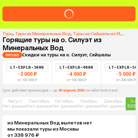
Туры
,
Туры из Минеральных Вод
,
Туры на Сейшелы из Минеральных Вод
Горящие туры на о. Силуэт из
Минеральных Вод
Скидки на туры на о. Силуэт, Сейшелы
ПРОМО
LT-EXPLR-3000
LT-EXPLR-4000
LT-EXPLR-50
−3 000 ₽
−4 000 ₽
−5 000 ₽
от 100 000 ₽
от 150 000 ₽
от 200 000 ₽
Срок действия промокодов — до
30 апреля 2026
на сайте level.travel
Август
Сентябрь
Октябрь
Ноябрь
Декабрь
Янв
Нет данных
Нет данных
Нет данных
Нет данных
Нет данных
533 
из
Минеральных Вод
вылетов нет
мы показали туры
из
Москвы
от 338 976 ₽