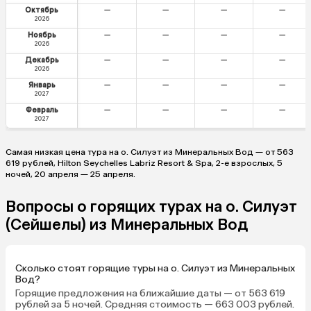
Октябрь
—
—
—
—
2026
Ноябрь
—
—
—
—
2026
Декабрь
—
—
—
—
2026
Январь
—
—
—
—
2027
Февраль
—
—
—
—
2027
Самая низкая цена тура на о. Силуэт из Минеральных Вод — от 563
619 рублей, Hilton Seychelles Labriz Resort & Spa, 2-е взрослых, 5
ночей, 20 апреля — 25 апреля.
Вопросы о горящих турах на о. Силуэт
(Сейшелы) из Минеральных Вод
Сколько стоят горящие туры на о. Силуэт из Минеральных
Вод?
Горящие предложения на ближайшие даты — от 563 619
рублей за 5 ночей. Средняя стоимость — 663 003 рублей.