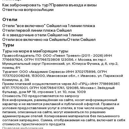
Как забронировать тур?
Правила въезда и визы
Ответы на вопросы
Акции
Отели
Отели "все включено" Сейшел на 1 линии пляжа
Отели первой линии пляжа Сейшел
4-х звездочные отели Сейшел на 1 линии
Отели все включено на Сейшелы
Отели Сейшел
Туры
Туры на море в мае
Горящие туры
Правообладатель ПО: ООО «Левел Тревел» (2011 - 2026) ИНН
7716697924, ОГРН 1117746723808 123056, г. Москва, вн.тер.г.
Муниципальный округ Пресненский, ул. Юлиуса Фучика, д.6, стр.2,
помещ.6Ч
Турагент: ООО «Академия Сервиса» ИНН 3702175896, ОГРН
1173702008248, 153000, Ивановская обл., г. Иваново, ул. Парижской
Коммуны, д. ЗА
Прием платежей осуществляется через АО «ПРЦ» ИНН 7718696387,
КПП 771701001, ОГРН 1087746411741, 129085, Москва г, Звёздный
бульвар, дом № 19, строение 1, эт. 10, пом. 1009
Стоимость ПО предоставляется по запросу
Вся информация, размещённая на сайте, носит информационный
характер и не является рекламой и публичной офертой. Правила и
условия предоставления услуг в отелях, в том числе концепция
питания, описанные на сайте, могут изменяться по решению
администрации отелей. Копирование материалов без письменного
согласия запрещено. Сумма, отображаемая на сайте, включает в себя
стоимость туристического продукта
Правовая информация