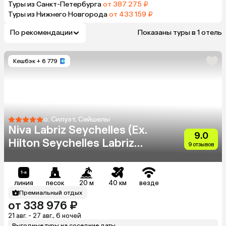
Туры из Санкт-Петербурга
от 387 275 ₽
Туры из Нижнего Новгорода
от 433 159 ₽
По рекомендации
Показаны туры в 1 отель
Кешбэк
+ 6 779
о. Силуэт, Сейшелы
Niva Labriz Seychelles (Ex.
9.0
Hilton Seychelles Labriz
9 отзывов
Resort & Spa)
линия
песок
20 м
40 км
везде
Премиальный отдых
от 338 976 ₽
21 авг. - 27 авг., 6 ночей
Выгодные туры на соседние даты