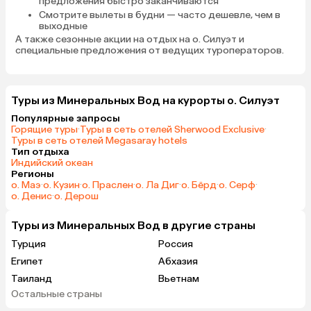
предложения быстро заканчиваются
Смотрите вылеты в будни
— часто дешевле, чем в
выходные
А также сезонные акции на отдых на о. Силуэт и
специальные предложения от ведущих туроператоров.
Туры из Минеральных Вод на курорты о. Силуэт
Популярные запросы
Горящие туры
·
Туры в сеть отелей Sherwood Exclusive
·
Туры в сеть отелей Megasaray hotels
Тип отдыха
Индийский океан
Регионы
о. Маэ
·
о. Кузин
·
о. Праслен
·
о. Ла Диг
·
о. Бёрд
·
о. Серф
·
о. Денис
·
о. Дерош
Туры из Минеральных Вод в другие страны
Турция
Россия
Египет
Абхазия
Таиланд
Вьетнам
Остальные страны
ОАЭ
Мальдивы