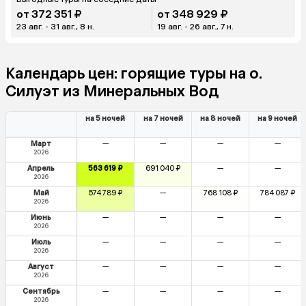
от 372 351 ₽
от 348 929 ₽
23 авг. - 31 авг., 8 н.
19 авг. - 26 авг., 7 н.
Календарь цен: горящие туры на о.
Силуэт из Минеральных Вод
на 5 ночей
на 7 ночей
на 8 ночей
на 9 ночей
Март
—
—
—
—
2026
Апрель
563 619 ₽
691 040 ₽
—
—
2026
Май
574 789 ₽
—
768 108 ₽
784 087 ₽
2026
Июнь
—
—
—
—
2026
Июль
—
—
—
—
2026
Август
—
—
—
—
2026
Сентябрь
—
—
—
—
2026