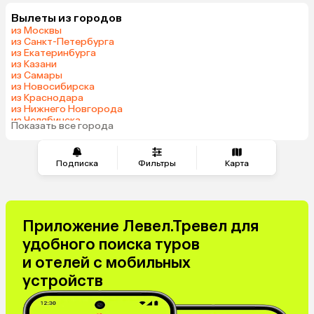
Шри-Ланка
Катар
Вылеты из городов
Оман
Гонконг
из Москвы
Саудовская Аравия
Куба
из Санкт-Петербурга
из Екатеринбурга
из Казани
из Самары
из Новосибирска
из Краснодара
из Нижнего Новгорода
из Челябинска
Показать все города
из Тюмени
Подписка
Фильтры
Карта
Приложение Левел.Тревел для
удобного поиска туров
и отелей с мобильных
устройств