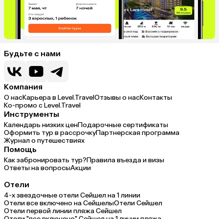
Будьте с нами
Компания
О нас
Карьера в Level.Travel
Отзывы о нас
Контакты
Ко-промо с Level.Travel
Инструменты
Календарь низких цен
Подарочные сертификаты
Оформить тур в рассрочку
Партнерская программа
Журнал о путешествиях
Помощь
Как забронировать тур?
Правила въезда и визы
Ответы на вопросы
Акции
Отели
4-х звездочные отели Сейшел на 1 линии
Отели все включено на Сейшелы
Отели Сейшел
Отели первой линии пляжа Сейшел
Отели "все включено" Сейшел на 1 линии пляжа