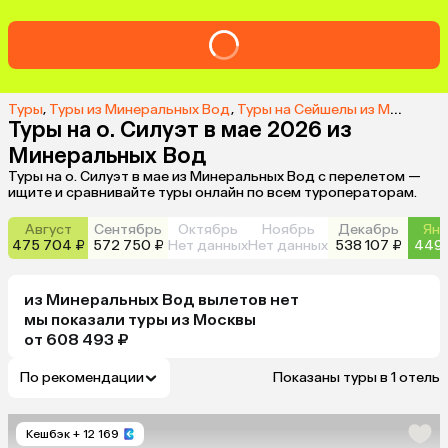
Туры
,
Туры из Минеральных Вод
,
Туры на Сейшелы из Минеральных Вод
Туры на о. Силуэт в мае 2026 из
Минеральных Вод
Туры на о. Силуэт в мае из Минеральных Вод с перелетом —
ищите и сравнивайте туры онлайн по всем туроператорам.
Август
Сентябрь
Октябрь
Ноябрь
Декабрь
Янв
475 704 ₽
572 750 ₽
Нет данных
Нет данных
538 107 ₽
449 
из
Минеральных Вод
вылетов нет
мы показали туры
из
Москвы
от 608 493 ₽
По рекомендации
Показаны туры в 1 отель
Кешбэк
+ 12 169