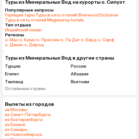
Туры из Минеральных Вод на курорты о. Силуэт
Популярные запросы
Горящие туры
·
Туры в сеть отелей Sherwood Exclusive
·
Туры в сеть отелей Megasaray hotels
Тип отдыха
Индийский океан
Регионы
о. Маэ
·
о. Кузин
·
о. Праслен
·
о. Ла Диг
·
о. Бёрд
·
о. Серф
·
о. Денис
·
о. Дерош
Туры из Минеральных Вод в другие страны
Турция
Россия
Египет
Абхазия
Таиланд
Вьетнам
Остальные страны
ОАЭ
Мальдивы
Грузия
Беларусь
Вылеты из городов
Армения
Шри-Ланка
из Москвы
Казахстан
Азербайджан
из Санкт-Петербурга
из Екатеринбурга
Узбекистан
Сербия
из Казани
Катар
Киргизия
из Самары
из Новосибирска
Оман
Гонконг