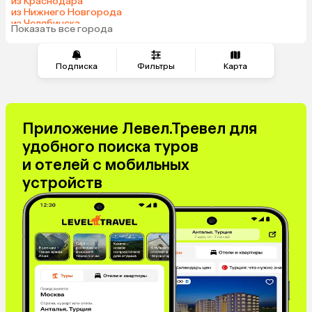
из Краснодара
Саудовская Аравия
Куба
из Нижнего Новгорода
из Челябинска
Таджикистан
Венгрия
Показать все города
из Тюмени
Подписка
Фильтры
Карта
Приложение Левел.Тревел для
удобного поиска туров
и отелей с мобильных
устройств