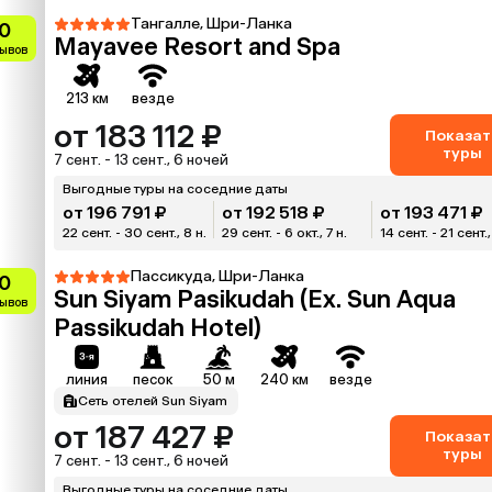
Тангалле, Шри-Ланка
0
Mayavee Resort and Spa
зывов
213 км
везде
от 183 112 ₽
Показат
туры
7 сент. - 13 сент., 6 ночей
Выгодные туры на соседние даты
от 196 791 ₽
от 192 518 ₽
от 193 471 ₽
22 сент. - 30 сент., 8 н.
29 сент. - 6 окт., 7 н.
14 сент. - 21 сент.,
Пассикуда, Шри-Ланка
0
Sun Siyam Pasikudah (Ex. Sun Aqua
зывов
Passikudah Hotel)
линия
песок
50 м
240 км
везде
Сеть отелей Sun Siyam
от 187 427 ₽
Показат
туры
7 сент. - 13 сент., 6 ночей
Выгодные туры на соседние даты