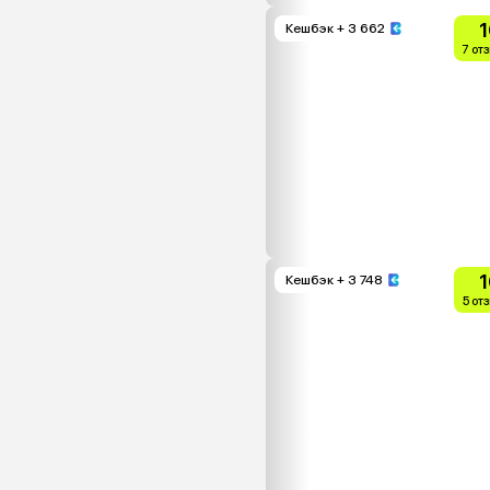
1
Кешбэк
+ 3 662
7 от
1
Кешбэк
+ 3 748
5 от