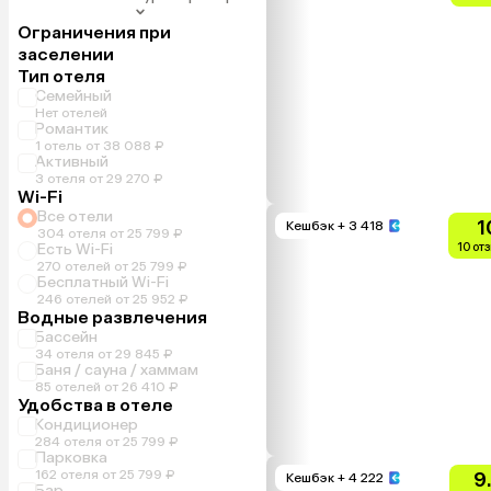
Ограничения при
заселении
Тип отеля
Семейный
Нет отелей
Романтик
1 отель от 38 088 ₽
Активный
3 отеля от 29 270 ₽
Wi-Fi
Все отели
1
Кешбэк
+ 3 418
304 отеля от 25 799 ₽
Есть Wi-Fi
10 от
270 отелей от 25 799 ₽
Бесплатный Wi-Fi
246 отелей от 25 952 ₽
Водные развлечения
Бассейн
34 отеля от 29 845 ₽
Баня / сауна / хаммам
85 отелей от 26 410 ₽
Удобства в отеле
Кондиционер
284 отеля от 25 799 ₽
Парковка
162 отеля от 25 799 ₽
9
Кешбэк
+ 4 222
Бар