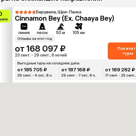
Берувела, Шри-Ланка
0
Cinnamon Bey (Ex. Chaaya Bey)
зывов
линия
песок
50 м
105 км
Отзывы за этот год
от 168 097 ₽
Показат
туры
23 сент. - 29 сент., 6 ночей
Выгодные туры на соседние даты
от 185 705 ₽
от 187 168 ₽
от 189 282 ₽
26 сент. - 4 окт., 8 н.
29 сент. - 7 окт., 8 н.
17 сент. - 25 сент.,