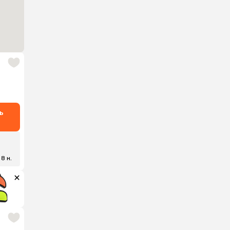
ь
 8 н.