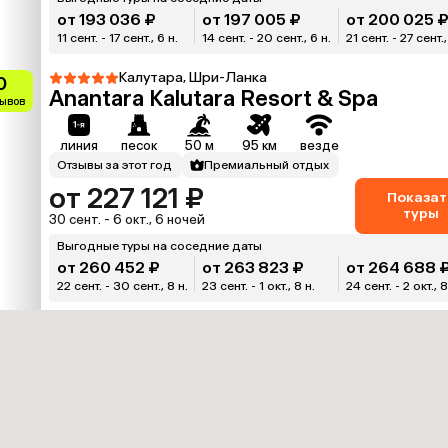
от 193 036 ₽
от 197 005 ₽
от 200 025 
11 сент. - 17 сент., 6 н.
14 сент. - 20 сент., 6 н.
21 сент. - 27 сент.,
Калутара, Шри-Ланка
0
Anantara Kalutara Resort & Spa
зывов
линия
песок
50 м
95 км
везде
Отзывы за этот год
Премиальный отдых
от 227 121 ₽
Показат
туры
30 сент. - 6 окт., 6 ночей
Выгодные туры на соседние даты
от 260 452 ₽
от 263 823 ₽
от 264 688 
22 сент. - 30 сент., 8 н.
23 сент. - 1 окт., 8 н.
24 сент. - 2 окт., 8