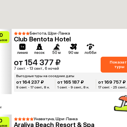
Бентота, Шри-Ланка
0
Club Bentota Hotel
зывов
линия
песок
50 м
90 км
лобби
от 154 377 ₽
Показат
туры
7 сент. - 13 сент., 6 ночей
Выгодные туры на соседние даты
от 164 237 ₽
от 165 187 ₽
от 169 757 ₽
9 сент. - 17 сент., 8 н.
1 сент. - 9 сент., 8 н.
17 сент. - 25 сент.,
ы
Унаватуна, Шри-Ланка
0
Araliya Beach Resort & Spa
зывов