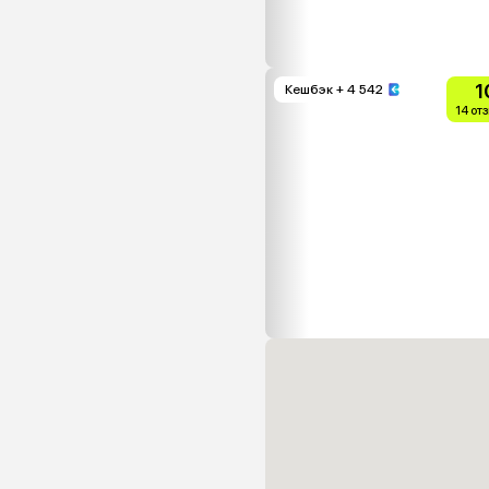
1
Кешбэк
+ 4 542
14 от