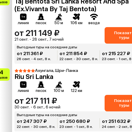
Taj Bentota Sri Lanka Resort And Spa
зывов
(Ex.Vivanta By Taj Bentota)
линия
песок
50 м
106 км
везде
от 211 149 ₽
Показат
туры
21 сент. - 28 сент., 7 ночей
Выгодные туры на соседние даты
от 211 361 ₽
от 211 854 ₽
от 215 227 ₽
26 сент. - 4 окт., 8 н.
22 сент. - 30 сент., 8 н.
23 сент. - 1 окт., 8
Ахунгала, Шри-Ланка
.4
Riu Sri Lanka
зывов
линия
песок
100 м
122 км
от 217 111 ₽
Показат
туры
30 сент. - 6 окт., 6 ночей
Выгодные туры на соседние даты
от 247 307 ₽
от 250 680 ₽
от 251 632 ₽
22 сент. - 30 сент., 8 н.
23 сент. - 1 окт., 8 н.
24 сент. - 2 окт., 8