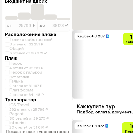
Бюджет на двоих
от
₽
до
₽
Расположение пляжа
1
Кешбэк
+ 3 087
Только собственный
7 от
3 отеля от 32 251 ₽
Общий
6 отелей от 30 379 ₽
Пляж
Песок
4 отеля от 32 251 ₽
Песок с галькой
Нет отелей
Галька
2 отеля от 31 167 ₽
Платформа
2 отеля от 34 148 ₽
Туроператор
ICS Travel
Как купить тур
262 отеля от 25 799 ₽
Подбор, оплата, документ
Pegast
30 отелей от 29 270 ₽
Intourist
1
Кешбэк
+ 3 872
20 отелей от 31 074 ₽
Показать всех туроператоров
11 от