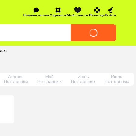
Напишите нам
Сервисы
Мой список
Помощь
Войти
квы
Апрель
Май
Июнь
Июль
Нет данных
Нет данных
Нет данных
Нет данных