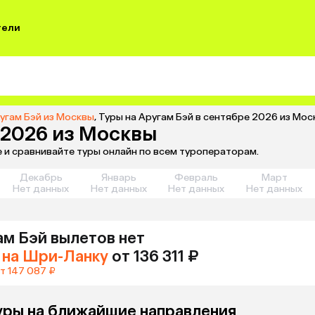
тели
угам Бэй из Москвы
,
Туры на Аругам Бэй в сентябре 2026 из Мос
 2026 из Москвы
е и сравнивайте туры онлайн по всем туроператорам.
Декабрь
Январь
Февраль
Март
Нет данных
Нет данных
Нет данных
Нет данных
ам Бэй
вылетов нет
на Шри-Ланку
от 136 311 ₽
т 147 087 ₽
уры на ближайшие направления