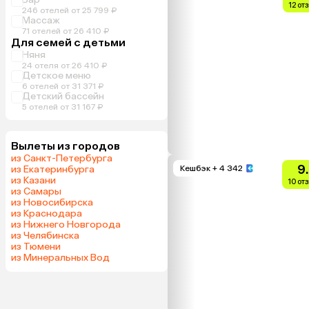
12 от
246 отелей от 25 799 ₽
Массаж
71 отелей от 26 410 ₽
Для семей с детьми
Няня
24 отеля от 26 410 ₽
Детское меню
6 отелей от 31 371 ₽
Детский бассейн
5 отелей от 31 167 ₽
Вылеты из городов
из Санкт-Петербурга
9
из Екатеринбурга
Кешбэк
+ 4 342
из Казани
10 от
из Самары
из Новосибирска
из Краснодара
из Нижнего Новгорода
из Челябинска
из Тюмени
из Минеральных Вод