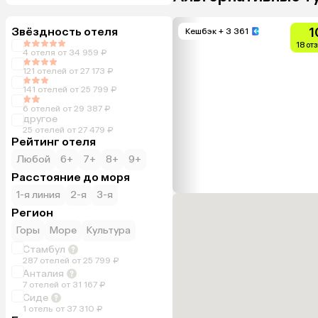
Звёздность отеля
1
Кешбэк
+ 3 361
18 от
4 отеля от 34 959 ₽
121 отелей от 27 173 ₽
141 отелей от 25 799 ₽
6 отелей от 29 387 ₽
другое
25 отелей от 27 479 ₽
Рейтинг отеля
Любой
6+
7+
8+
9+
Расстояние до моря
1-я линия
2-я
3-я
Регион
Горы
Море
Культура
Стамбул
287 отелей от 25 799 ₽
Анталия
7 отелей от 31 167 ₽
Сиде
1 отель от 37 310 ₽