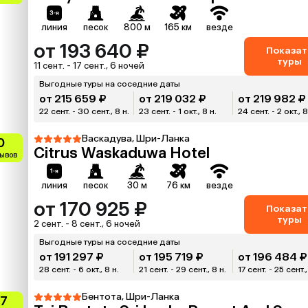
линия
песок
800 м
165 км
везде
от 193 640 ₽
Показат
туры
11 сент. - 17 сент., 6 ночей
Выгодные туры на соседние даты
от 215 659 ₽
от 219 032 ₽
от 219 982 ₽
22 сент. - 30 сент., 8 н.
23 сент. - 1 окт., 8 н.
24 сент. - 2 окт., 8
Васкадува, Шри-Ланка
0
Citrus Waskaduwa Hotel
зывов
линия
песок
30 м
76 км
везде
от 170 925 ₽
Показат
туры
2 сент. - 8 сент., 6 ночей
Выгодные туры на соседние даты
от 191 297 ₽
от 195 719 ₽
от 196 484 ₽
28 сент. - 6 окт., 8 н.
21 сент. - 29 сент., 8 н.
17 сент. - 25 сент.,
Бентота, Шри-Ланка
.7