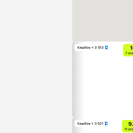
1
Кешбэк
+ 3 153
7 от
9
Кешбэк
+ 3 521
11 от