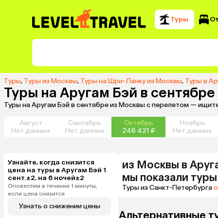
Туры
О
Туры
,
Туры из Москвы
,
Туры на Шри-Ланку из Москвы
,
Туры в Ар
Туры на Аругам Бэй в сентябре
Туры на Аругам Бэй в сентябре из Москвы с перелетом — ищит
Август
Сентябрь
Октябрь
Ноябрь
Нет данных
Нет данных
246 421 ₽
Нет данных
Узнайте, когда снизится
из
Москвы
в Аруг
цена на туры в Аругам Бэй 1
мы показали туры
сент.±2, на 6 ночей±2
Оповестим в течение 1 минуты,
Туры из Санкт-Петербурга
о
если цена снизится
Узнать о снижении цены
Альтернативные т