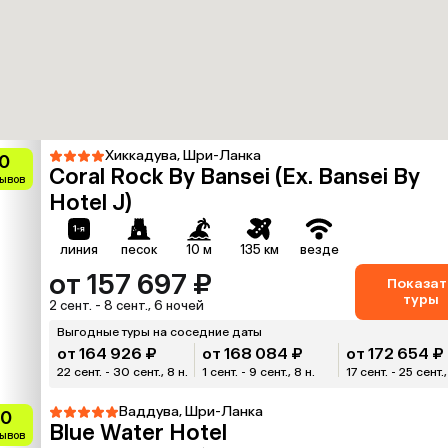
Хиккадува, Шри-Ланка
0
Coral Rock By Bansei (Ex. Bansei By
зывов
Hotel J)
линия
песок
10 м
135 км
везде
от 157 697 ₽
Показат
туры
2 сент. - 8 сент., 6 ночей
Выгодные туры на соседние даты
от 164 926 ₽
от 168 084 ₽
от 172 654 ₽
22 сент. - 30 сент., 8 н.
1 сент. - 9 сент., 8 н.
17 сент. - 25 сент.,
Ваддува, Шри-Ланка
.0
Blue Water Hotel
зывов