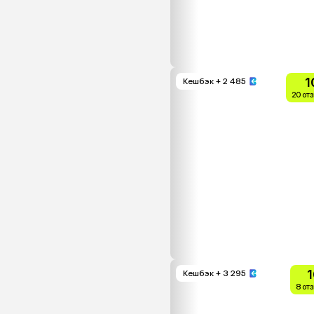
1
Кешбэк
+ 2 485
20 от
1
Кешбэк
+ 3 295
8 от