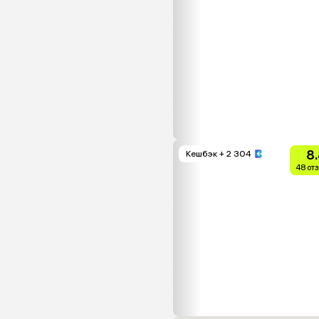
8
Кешбэк
+ 2 304
48 от