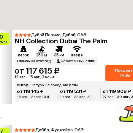
Дубай Пальма, Дубай, ОАЭ
0
NH Collection Dubai The Palm
тзыва
песок
250 м
35 км
везде
Отзывы за этот год
Собственный пляж
от 117 615 ₽
Показат
туры
12 авг. - 15 авг., 3 ночи
Выгодные туры на соседние даты
от 119 145 ₽
от 119 531 ₽
от 119 908 ₽
18 авг. - 21 авг., 3 н.
19 авг. - 22 авг., 3 н.
27 авг. - 30 авг., 3
ы
Дибба, Фуджейра, ОАЭ
.7