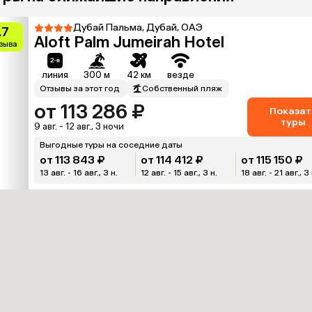
Дубай Пальма, Дубай, ОАЭ
.7
Aloft Palm Jumeirah Hotel
тзыва
линия
300 м
42 км
везде
Отзывы за этот год
Собственный пляж
от 113 286 ₽
Показат
туры
9 авг. - 12 авг., 3 ночи
Выгодные туры на соседние даты
от 113 843 ₽
от 114 412 ₽
от 115 150 ₽
13 авг. - 16 авг., 3 н.
12 авг. - 15 авг., 3 н.
18 авг. - 21 авг., 3 