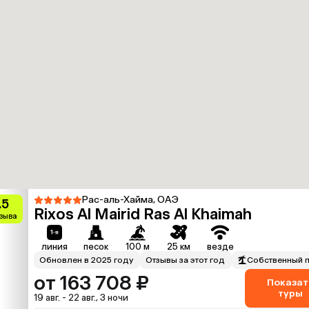
Рас-аль-Хайма, ОАЭ
.5
Rixos Al Mairid Ras Al Khaimah
тзыва
линия
песок
100 м
25 км
везде
Обновлен в 2025 году
Отзывы за этот год
Собственный 
от 163 708 ₽
Показат
туры
19 авг. - 22 авг., 3 ночи