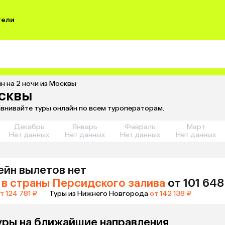
тели
н на 2 ночи из Москвы
осквы
авнивайте туры онлайн по всем туроператорам.
Декабрь
Январь
Февраль
Март
Нет данных
Нет данных
Нет данных
Нет данных
ейн
вылетов нет
в страны Персидского залива
от 101 648
т 124 781 ₽
Туры из Нижнего Новгорода
от 142 138 ₽
уры на ближайшие направления