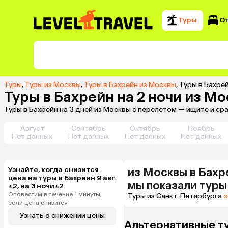
Туры
О
Туры
,
Туры из Москвы
,
Туры в Бахрейн из Москвы
,
Туры в Бахрей
Туры в Бахрейн на 2 ночи из М
Туры в Бахрейн на 3 дней из Москвы с перелетом — ищите и ср
Август
Сентябрь
Октябрь
Ноябрь
Нет данных
Нет данных
Нет данных
Нет данных
Узнайте, когда снизится
из
Москвы
в Бахр
цена на туры в Бахрейн 9 авг.
мы показали туры
±2, на 3 ночи±2
Оповестим в течение 1 минуты,
Туры из Санкт-Петербурга
о
если цена снизится
Узнать о снижении цены
Альтернативные т