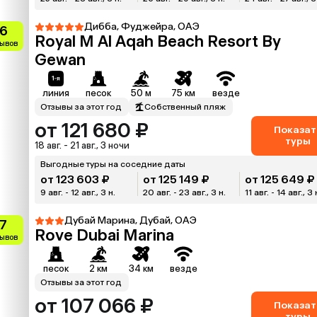
Дибба, Фуджейра, ОАЭ
.6
Royal M Al Aqah Beach Resort By
зывов
Gewan
линия
песок
50 м
75 км
везде
Отзывы за этот год
Собственный пляж
от 121 680 ₽
Показат
туры
18 авг. - 21 авг., 3 ночи
Выгодные туры на соседние даты
от 123 603 ₽
от 125 149 ₽
от 125 649 ₽
9 авг. - 12 авг., 3 н.
20 авг. - 23 авг., 3 н.
11 авг. - 14 авг., 3 
Дубай Марина, Дубай, ОАЭ
.7
Rove Dubai Marina
зывов
песок
2 км
34 км
везде
Отзывы за этот год
от 107 066 ₽
Показат
туры