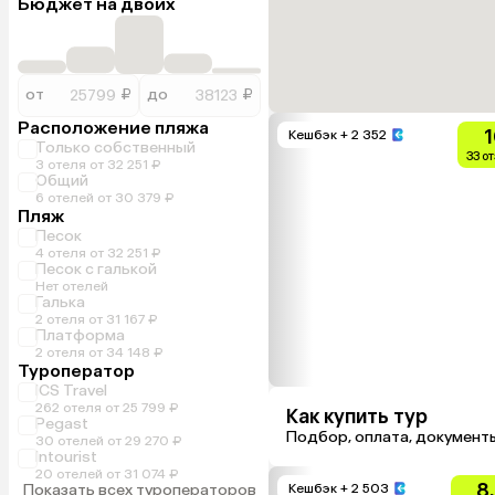
Бюджет на двоих
от
₽
до
₽
Расположение пляжа
1
Кешбэк
+ 2 352
Только собственный
33 о
3 отеля от 32 251 ₽
Общий
6 отелей от 30 379 ₽
Пляж
Песок
4 отеля от 32 251 ₽
Песок с галькой
Нет отелей
Галька
2 отеля от 31 167 ₽
Платформа
2 отеля от 34 148 ₽
Туроператор
ICS Travel
262 отеля от 25 799 ₽
Как купить тур
Pegast
Подбор, оплата, документ
30 отелей от 29 270 ₽
Intourist
20 отелей от 31 074 ₽
8
Показать всех туроператоров
Кешбэк
+ 2 503