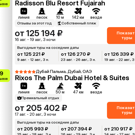
Radisson Blu Resort Fujairah
зывов
линия
песок
10 м
142 км
везде
Отзывы за этот год
Собственный пляж
от 125 194 ₽
Показат
туры
16 авг. - 19 авг., 3 ночи
Выгодные туры на соседние даты
от 125 221 ₽
от 126 270 ₽
от 126 339 ₽
9 авг. - 12 авг., 3 н.
23 авг. - 26 авг., 3 н.
19 авг. - 22 авг., 3
Дубай Пальма, Дубай, ОАЭ
.9
Rixos The Palm Dubai Hotel & Suites
зывов
линия
песок
50 м
47 км
везде
Премиальный отдых
от 205 402 ₽
Показат
туры
17 авг. - 20 авг., 3 ночи
Выгодные туры на соседние даты
от 205 993 ₽
от 207 394 ₽
от 210 917 ₽
25 авг. - 28 авг., 3 н.
26 авг. - 29 авг., 3 н.
24 авг. - 27 авг., 3