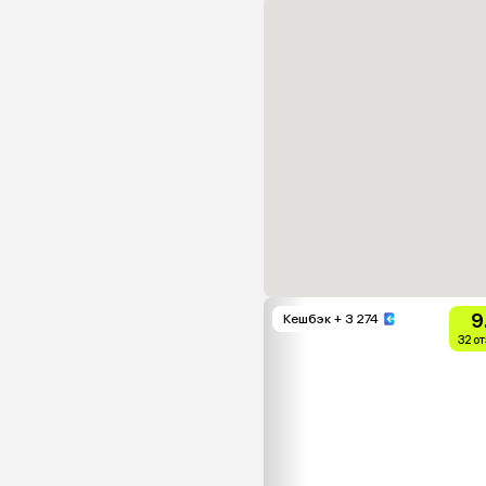
9
Кешбэк
+ 3 274
32 о