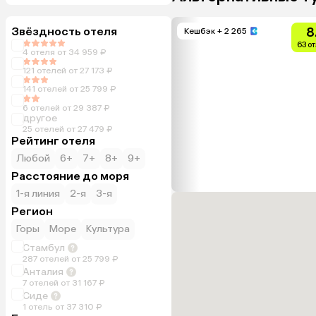
Звёздность отеля
8
Кешбэк
+ 2 265
63 о
4 отеля от 34 959 ₽
121 отелей от 27 173 ₽
141 отелей от 25 799 ₽
6 отелей от 29 387 ₽
другое
25 отелей от 27 479 ₽
Рейтинг отеля
Любой
6+
7+
8+
9+
Расстояние до моря
1-я линия
2-я
3-я
Регион
Горы
Море
Культура
Стамбул
287 отелей от 25 799 ₽
Анталия
7 отелей от 31 167 ₽
Сиде
1 отель от 37 310 ₽