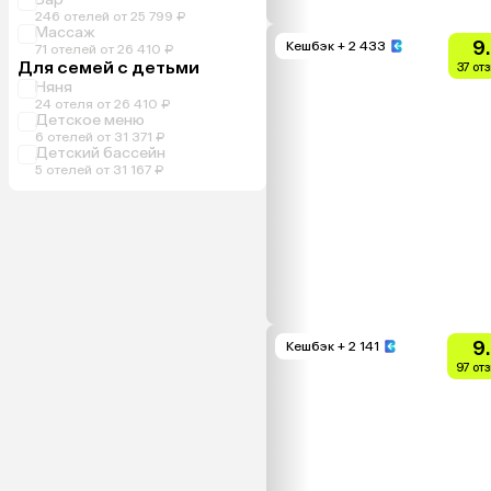
246 отелей от 25 799 ₽
Массаж
9
Кешбэк
+ 2 433
71 отелей от 26 410 ₽
Для семей с детьми
37 от
Няня
24 отеля от 26 410 ₽
Детское меню
6 отелей от 31 371 ₽
Детский бассейн
5 отелей от 31 167 ₽
9
Кешбэк
+ 2 141
97 от