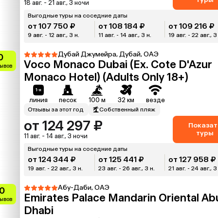
18 авг. - 21 авг., 3 ночи
Выгодные туры на соседние даты
от 107 750 ₽
от 108 184 ₽
от 109 216 ₽
9 авг. - 12 авг., 3 н.
11 авг. - 14 авг., 3 н.
19 авг. - 22 авг., 3
Дубай Джумейра, Дубай, ОАЭ
0
Voco Monaco Dubai (Ex. Cote D'Azur
зывов
Monaco Hotel) (Adults Only 18+)
линия
песок
100 м
32 км
везде
Отзывы за этот год
Собственный пляж
от 124 297 ₽
Показат
туры
11 авг. - 14 авг., 3 ночи
Выгодные туры на соседние даты
от 124 344 ₽
от 125 441 ₽
от 127 958 ₽
19 авг. - 22 авг., 3 н.
23 авг. - 26 авг., 3 н.
21 авг. - 24 авг., 3
Абу-Даби, ОАЭ
0
Emirates Palace Mandarin Oriental Ab
зывов
Dhabi