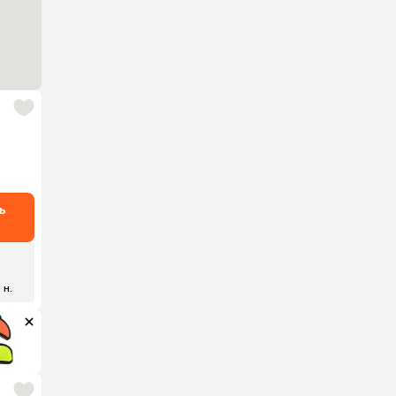
ь
 н.