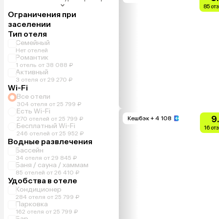
85 от
Ограничения при
заселении
Тип отеля
Семейный
Нет отелей
Романтик
1 отель от 38 088 ₽
Активный
3 отеля от 29 270 ₽
Wi-Fi
Все отели
304 отеля от 25 799 ₽
Есть Wi-Fi
9
Кешбэк
+ 4 108
270 отелей от 25 799 ₽
Бесплатный Wi-Fi
16 от
246 отелей от 25 952 ₽
Водные развлечения
Бассейн
34 отеля от 29 845 ₽
Баня / сауна / хаммам
85 отелей от 26 410 ₽
Удобства в отеле
Кондиционер
284 отеля от 25 799 ₽
Парковка
162 отеля от 25 799 ₽
Бар