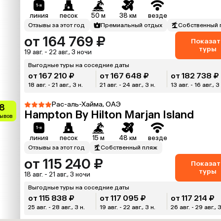
линия
песок
50 м
38 км
везде
Отзывы за этот год
Премиальный отдых
Собственный 
от 164 769 ₽
Показат
туры
19 авг. - 22 авг., 3 ночи
Выгодные туры на соседние даты
от 167 210 ₽
от 167 648 ₽
от 182 738 ₽
18 авг. - 21 авг., 3 н.
21 авг. - 24 авг., 3 н.
13 авг. - 16 авг., 3
Рас-аль-Хайма, ОАЭ
.8
Hampton By Hilton Marjan Island
зывов
линия
песок
15 м
48 км
везде
Отзывы за этот год
Собственный пляж
от 115 240 ₽
Показат
туры
18 авг. - 21 авг., 3 ночи
Выгодные туры на соседние даты
от 115 838 ₽
от 117 095 ₽
от 117 214 ₽
25 авг. - 28 авг., 3 н.
19 авг. - 22 авг., 3 н.
26 авг. - 29 авг., 3