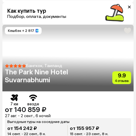
Как купить тур
Подбор, оплата, документы
Кешбэк
+ 2 817
Бангкок, Таиланд
The Park Nine Hotel
9.9
Suvarnabhumi
4 отзыва
7 км
везде
от 140 859 ₽
27 авг. - 2 сент., 6 ночей
Выгодные туры на соседние даты
от 154 242 ₽
от 155 957 ₽
14 сент. - 22 сент., 8 н.
15 сент. - 23 сент., 8 н.