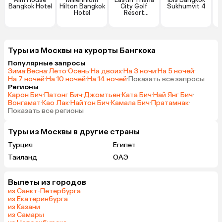
Bangkok Hotel
Hilton Bangkok
City Golf
Sukhumvit 4
Hotel
Resort
Bangkok
Туры из Москвы на курорты Бангкока
Популярные запросы
Зима
·
Весна
·
Лето
·
Осень
·
На двоих
·
На 3 ночи
·
На 5 ночей
·
На 7 ночей
·
На 10 ночей
·
На 14 ночей
·
Показать все запросы
Регионы
Карон Бич
·
Патонг Бич
·
Джомтьен
·
Ката Бич
·
Най Янг Бич
·
Вонгамат
·
Као Лак
·
Найтон Бич
·
Камала Бич
·
Пратамнак
·
Показать все регионы
Туры из Москвы в другие страны
Турция
Египет
Таиланд
ОАЭ
Вылеты из городов
из Санкт-Петербурга
из Екатеринбурга
из Казани
из Самары