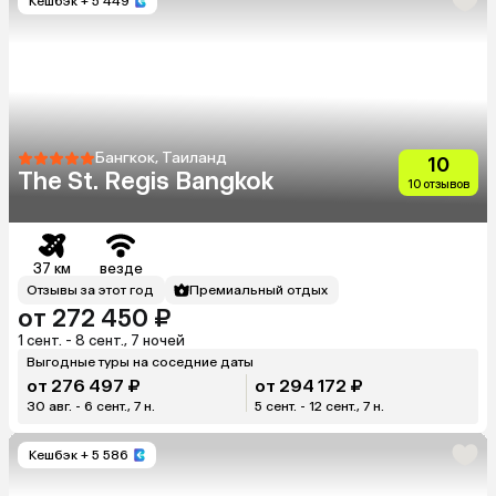
Кешбэк
+ 5 449
Бангкок, Таиланд
10
The St. Regis Bangkok
10 отзывов
37 км
везде
Отзывы за этот год
Премиальный отдых
от 272 450 ₽
1 сент. - 8 сент., 7 ночей
Выгодные туры на соседние даты
от 276 497 ₽
от 294 172 ₽
30 авг. - 6 сент., 7 н.
5 сент. - 12 сент., 7 н.
Кешбэк
+ 5 586