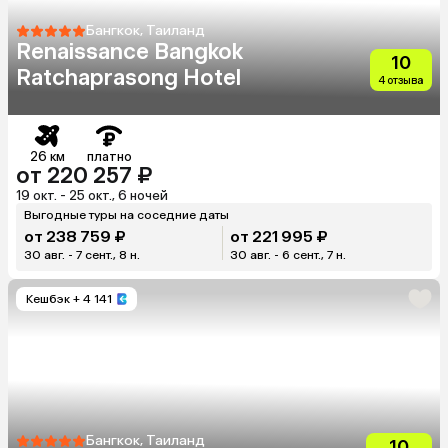
Бангкок, Таиланд
Renaissance Bangkok
10
Ratchaprasong Hotel
4 отзыва
26 км
платно
от 220 257 ₽
19 окт. - 25 окт., 6 ночей
Выгодные туры на соседние даты
от 238 759 ₽
от 221 995 ₽
30 авг. - 7 сент., 8 н.
30 авг. - 6 сент., 7 н.
Кешбэк
+ 4 141
Бангкок, Таиланд
10