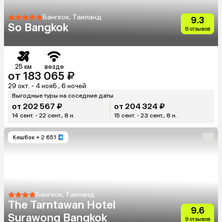
Бангкок, Таиланд
9.3
So Bangkok
8 отзывов
25 км
везде
от 183 065 ₽
29 окт. - 4 нояб., 6 ночей
Выгодные туры на соседние даты
от 202 567 ₽
от 204 324 ₽
14 сент. - 22 сент., 8 н.
15 сент. - 23 сент., 8 н.
Кешбэк
+ 2 651
Бангкок, Таиланд
The Tarntawan Hotel
9.6
Surawong Bangkok
9 отзывов