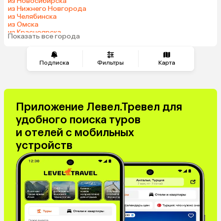
из Новосибирска
из Нижнего Новгорода
из Челябинска
из Омска
из Красноярска
Показать все города
из Волгограда
Подписка
Фильтры
Карта
Приложение Левел.Тревел для
удобного поиска туров
и отелей с мобильных
устройств