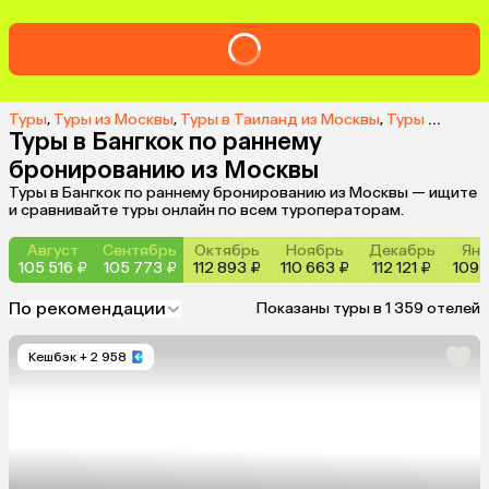
Туры
,
Туры из Москвы
,
Туры в Таиланд из Москвы
,
Туры в Бангкок из Москвы
Туры в Бангкок по раннему
бронированию из Москвы
Туры в Бангкок по раннему бронированию из Москвы — ищите
и сравнивайте туры онлайн по всем туроператорам.
Август
Сентябрь
Октябрь
Ноябрь
Декабрь
Янв
105 516 ₽
105 773 ₽
112 893 ₽
110 663 ₽
112 121 ₽
109 
По рекомендации
Показаны туры в 1 359 отелей
Кешбэк
+ 2 958