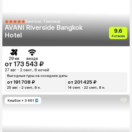
Бангкок, Таиланд
AVANI Riverside Bangkok
9.6
Hotel
4 отзыва
29 км
везде
от 173 543 ₽
27 авг. - 2 сент., 6 ночей
Выгодные туры на соседние даты
от 191 708 ₽
от 201 425 ₽
25 авг. - 2 сент., 8 н.
14 сент. - 22 сент., 8 н.
Кешбэк
+ 3 661