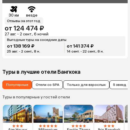
30 км
везде
Отзывы за этот год
от 124 474 ₽
27 авг. - 2 сент., 6 ночей
Выгодные туры на соседние даты
от 138 169 ₽
от 141 374 ₽
25 авг. - 2 сент., 8 н.
14 сент. - 22 сент., 8 н.
Туры в лучшие отели Бангкока
Популярные
Отели со SPA
Только для взрослых
5 звезд
Туры в популярные у гостей отели
★
★
★
★
★
★
★
★
★
★
★
★
★
★
★
Aim House
Millennium
Eastin Thana
Ibis Bangkok