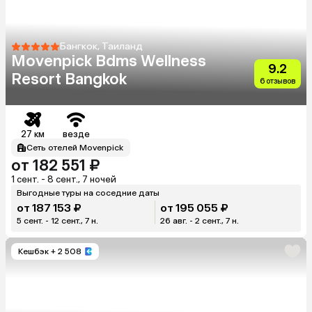
Бангкок, Таиланд
Movenpick Bdms Wellness
9.2
Resort Bangkok
6 отзывов
27 км
везде
Сеть отелей Movenpick
от 182 551 ₽
1 сент. - 8 сент., 7 ночей
Выгодные туры на соседние даты
от 187 153 ₽
от 195 055 ₽
5 сент. - 12 сент., 7 н.
26 авг. - 2 сент., 7 н.
Кешбэк
+ 2 508