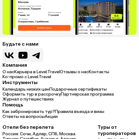
Будьте с нами
Компания
О нас
Карьера в Level.Travel
Отзывы о нас
Контакты
Ко-промо с Level.Travel
Инструменты
Календарь низких цен
Подарочные сертификаты
Оформить тур в рассрочку
Партнерская программа
Журнал о путешествиях
Помощь
Как забронировать тур?
Правила въезда и визы
Ответы на вопросы
Акции
Отели без перелета
Туры от
туроператоров
Россия:
Сочи,
Адлер,
СПб,
Москва
Турция:
Стамбул,
Анталья,
Алания