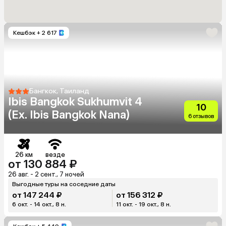
Кешбэк
+ 2 617
Бангкок, Таиланд
Ibis Bangkok Sukhumvit 4
10
(Ex. Ibis Bangkok Nana)
6 отзывов
26 км
везде
от 130 884 ₽
26 авг. - 2 сент., 7 ночей
Выгодные туры на соседние даты
от 147 244 ₽
от 156 312 ₽
6 окт. - 14 окт., 8 н.
11 окт. - 19 окт., 8 н.