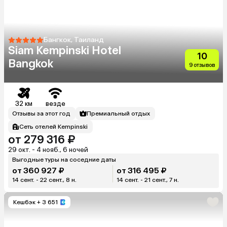
Бангкок, Таиланд
Siam Kempinski Hotel
10
Bangkok
9 отзывов
32 км
везде
Отзывы за этот год
Премиальный отдых
Сеть отелей Kempinski
от 279 316 ₽
29 окт. - 4 нояб., 6 ночей
Выгодные туры на соседние даты
от 360 927 ₽
от 316 495 ₽
14 сент. - 22 сент., 8 н.
14 сент. - 21 сент., 7 н.
Кешбэк
+ 3 651