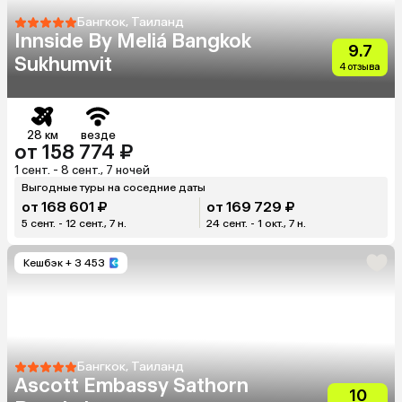
Бангкок, Таиланд
Innside By Meliá Bangkok
9.7
Sukhumvit
4 отзыва
28 км
везде
от 158 774 ₽
1 сент. - 8 сент., 7 ночей
Выгодные туры на соседние даты
от 168 601 ₽
от 169 729 ₽
5 сент. - 12 сент., 7 н.
24 сент. - 1 окт., 7 н.
Кешбэк
+ 3 453
Бангкок, Таиланд
Ascott Embassy Sathorn
10