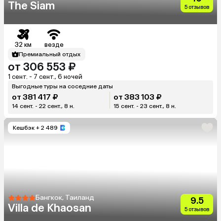
The Siam
5 отзывов
32 км
везде
Премиальный отдых
от 306 553 ₽
1 сент. - 7 сент., 6 ночей
Выгодные туры на соседние даты
от 381 417 ₽
от 383 103 ₽
14 сент. - 22 сент., 8 н.
15 сент. - 23 сент., 8 н.
Кешбэк
+ 2 489
Бангкок, Таиланд
9.5
Villa de Khaosan
5 отзывов