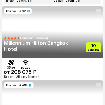
18 окт. - 26 окт., 8 н.
26 авг. - 2 сент., 7 н.
Кешбэк
+ 4 161
Бангкок, Таиланд
Millennium Hilton Bangkok
10
Hotel
5 отзывов
35 км
везде
от 208 075 ₽
19 окт. - 25 окт., 6 ночей
Кешбэк
+ 4 405