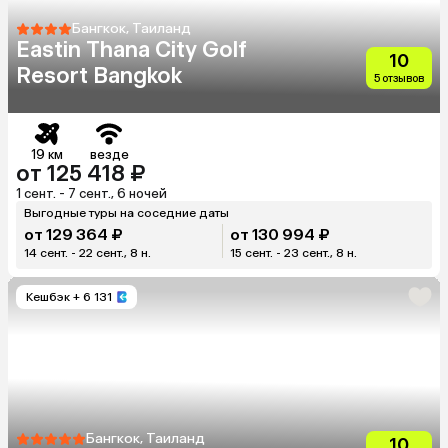
Бангкок, Таиланд
Eastin Thana City Golf
10
Resort Bangkok
5 отзывов
19 км
везде
от 125 418 ₽
1 сент. - 7 сент., 6 ночей
Выгодные туры на соседние даты
от 129 364 ₽
от 130 994 ₽
14 сент. - 22 сент., 8 н.
15 сент. - 23 сент., 8 н.
Кешбэк
+ 6 131
Бангкок, Таиланд
10