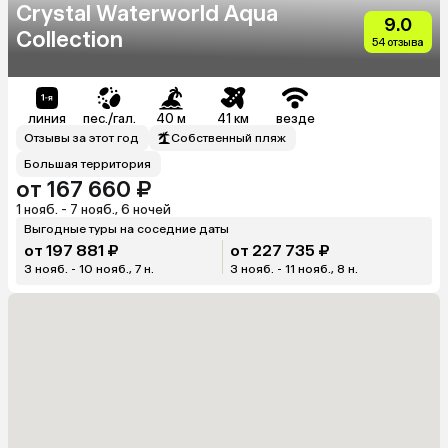
Crystal Waterworld Aqua
9.0
Collection
54 отзыва
линия
пес./гал.
40 м
41 км
везде
Отзывы за этот год
Собственный пляж
Большая территория
от 167 660 ₽
1 нояб. - 7 нояб., 6 ночей
Выгодные туры на соседние даты
от 197 881 ₽
от 227 735 ₽
3 нояб. - 10 нояб., 7 н.
3 нояб. - 11 нояб., 8 н.