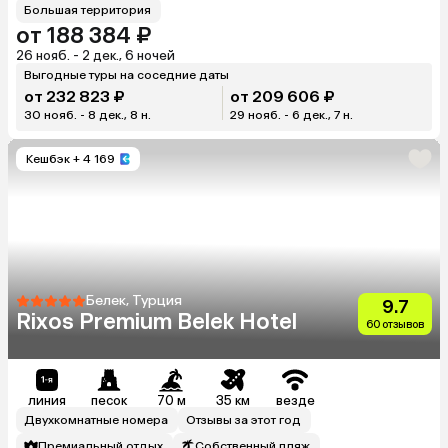
Большая территория
от 188 384 ₽
26 нояб. - 2 дек., 6 ночей
Выгодные туры на соседние даты
от 232 823 ₽
от 209 606 ₽
30 нояб. - 8 дек., 8 н.
29 нояб. - 6 дек., 7 н.
Кешбэк
+ 4 169
Белек, Турция
9.7
Rixos Premium Belek Hotel
60 отзывов
линия
песок
70 м
35 км
везде
Двухкомнатные номера
Отзывы за этот год
Премиальный отдых
Собственный пляж