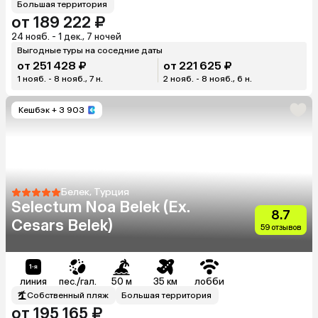
Большая территория
от 189 222 ₽
24 нояб. - 1 дек., 7 ночей
Выгодные туры на соседние даты
от 251 428 ₽
от 221 625 ₽
1 нояб. - 8 нояб., 7 н.
2 нояб. - 8 нояб., 6 н.
Кешбэк
+ 3 903
Белек, Турция
Selectum Noa Belek (Ex.
8.7
Cesars Belek)
59 отзывов
линия
пес./гал.
50 м
35 км
лобби
Собственный пляж
Большая территория
от 195 165 ₽