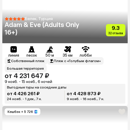
Белек, Турция
Adam & Eve (Adults Only
9.3
16+)
32 отзыва
линия
песок
50 м
35 км
лобби
Собственный пляж
Пляж с «Голубым флагом»
Большая территория
от 4 231 647 ₽
9 нояб. - 15 нояб., 6 ночей
Выгодные туры на соседние даты
от 4 426 261 ₽
от 4 428 873 ₽
24 нояб. - 1 дек., 7 н.
9 нояб. - 16 нояб., 7 н.
Кешбэк
+ 5 726