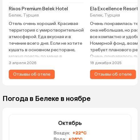
Rixos Premium Belek Hotel
Ela Excellence Resort
Белек, Турция
Белек, Турция
Отель очень хороший. Красивая
Очень понравилась те
территория с умиротворительной
она небольшая, но ра
атмосферой. Еда вкусная и в
все компактно и удобн
течение всего дня. Если не хотите
Номерной фонд, возмо
кушать в основном ресторане,
требует планового ре
можно поесть по меню в
Очень понравилось пи
ресторане People’s, он принимает
вкусно и разнообразно
3 апреля 2026
18 декабря 2025
гостей в течение всего дня. Из а-
Официанты вполне спр
Отзывы об отеле
Отзывы об отеле
ля карт ресторанов хочу
задачей, задержек в
отметить азиатский. Это,
обслуживании не было
пожалуй, лучший ресторан из всех
соблюдается чистота.
а-ля карт. Турецкий ресторан не
Погода в Белеке в ноябре
стал бы рекомендовать, заказали
там стейк, принесли жесткий как
подошву. Но на само впечатление
от отдыха это никак не
Октябрь
отразилось. Каждый день
Воздух:
+22°C
занимались каким-нибудь видом
Вода:
+26°C