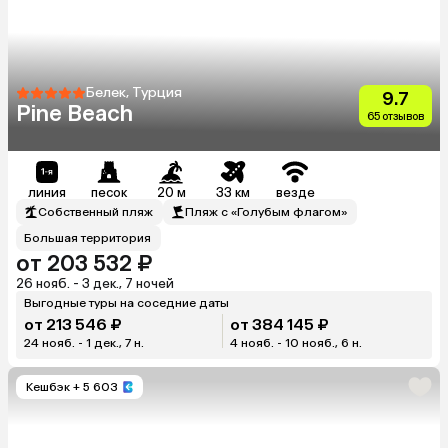
Белек, Турция
9.7
Pine Beach
65 отзывов
линия
песок
20 м
33 км
везде
Собственный пляж
Пляж с «Голубым флагом»
Большая территория
от 203 532 ₽
26 нояб. - 3 дек., 7 ночей
Выгодные туры на соседние даты
от 213 546 ₽
от 384 145 ₽
24 нояб. - 1 дек., 7 н.
4 нояб. - 10 нояб., 6 н.
Кешбэк
+ 5 603