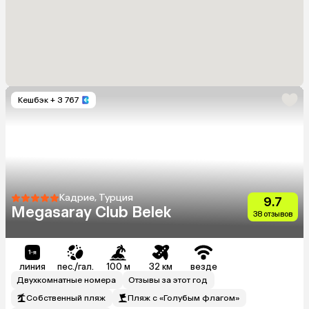
Кешбэк
+ 3 767
Кадрие, Турция
9.7
Megasaray Club Belek
38 отзывов
линия
пес./гал.
100 м
32 км
везде
Двухкомнатные номера
Отзывы за этот год
Собственный пляж
Пляж с «Голубым флагом»