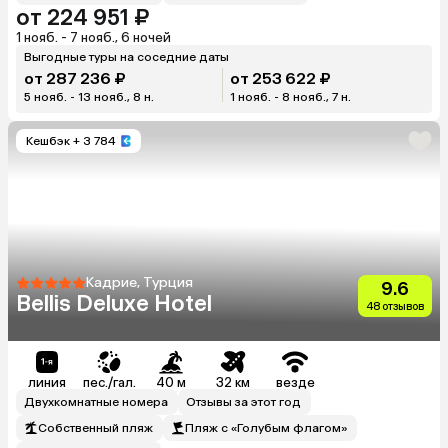
от 224 951 ₽
1 нояб. - 7 нояб., 6 ночей
Выгодные туры на соседние даты
от 287 236 ₽
от 253 622 ₽
5 нояб. - 13 нояб., 8 н.
1 нояб. - 8 нояб., 7 н.
Кешбэк
+ 3 784
Кадрие, Турция
9.6
Bellis Deluxe Hotel
48 отзывов
линия
пес./гал.
40 м
32 км
везде
Двухкомнатные номера
Отзывы за этот год
Собственный пляж
Пляж с «Голубым флагом»