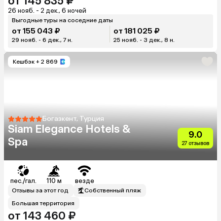
от 145 835 ₽
26 нояб. - 2 дек., 6 ночей
Выгодные туры на соседние даты
от 155 043 ₽
от 181 025 ₽
29 нояб. - 6 дек., 7 н.
25 нояб. - 3 дек., 8 н.
Кешбэк
+ 2 869
Богазкент, Турция
Siam Elegance Hotels &
9.0
Spa
27 отзывов
пес./гал.
110 м
везде
Отзывы за этот год
Собственный пляж
Большая территория
от 143 460 ₽