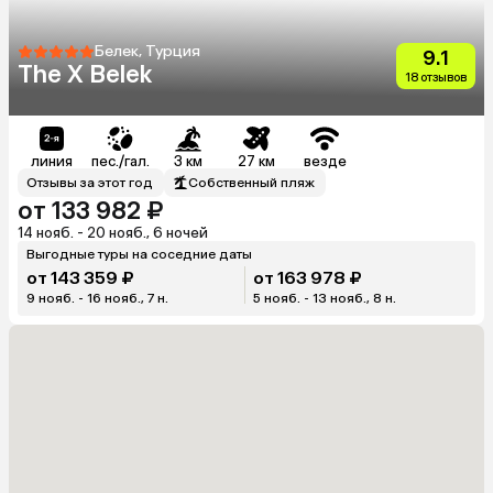
Белек, Турция
9.1
The X Belek
18 отзывов
линия
пес./гал.
3 км
27 км
везде
Отзывы за этот год
Собственный пляж
от 133 982 ₽
14 нояб. - 20 нояб., 6 ночей
Выгодные туры на соседние даты
от 143 359 ₽
от 163 978 ₽
9 нояб. - 16 нояб., 7 н.
5 нояб. - 13 нояб., 8 н.