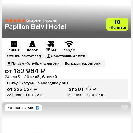
Кадрие, Турция
10
Papillon Belvil Hotel
49 отзывов
линия
песок
35 км
везде
Отзывы за этот год
Собственный пляж
Пляж с «Голубым флагом»
Большая территория
от 182 984 ₽
24 нояб. - 30 нояб., 6 ночей
Выгодные туры на соседние даты
от 222 024 ₽
от 201 147 ₽
23 нояб. - 1 дек., 8 н.
24 нояб. - 1 дек., 7 н.
Кешбэк
+ 2 856