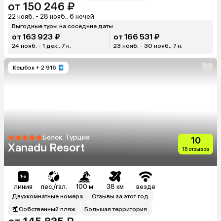
от 150 246 ₽
22 нояб. - 28 нояб., 6 ночей
Выгодные туры на соседние даты
от 163 923 ₽
от 166 531 ₽
24 нояб. - 1 дек., 7 н.
23 нояб. - 30 нояб., 7 н.
Кешбэк
+ 2 916
Белек, Турция
10
Xanadu Resort
15 отзывов
линия
пес./гал.
100 м
38 км
везде
Двухкомнатные номера
Отзывы за этот год
Собственный пляж
Большая территория