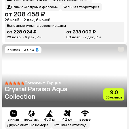
Пляж с «Голубым флагом»
Большая территория
от 208 458 ₽
26 нояб. - 2 дек., 6 ночей
Выгодные туры на соседние даты
от 228 024 ₽
от 233 009 ₽
29 нояб. - 6 дек., 7 н.
30 нояб. - 7 дек., 7 н.
Кешбэк
+ 3 050
Богазкент, Турция
Crystal Paraiso Aqua
9.0
Collection
30 отзывов
линия
пес./гал.
450 м
42 км
везде
Двухкомнатные номера
Отзывы за этот год