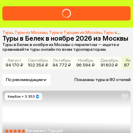
Туры
,
Туры из Москвы
,
Туры в Турцию из Москвы
,
Туры в Белек из Москвы
Туры в Белек в ноябре 2026 из Москвы
Туры в Белек в ноябре из Москвы с перелетом — ищите и
сравнивайте туры онлайн по всем туроператорам.
Август
Сентябрь
Октябрь
Ноябрь
Декабрь
Янв
94 170 ₽
102 354 ₽
94 772 ₽
96 594 ₽
91 603 ₽
87 3
По рекомендации
Показаны туры в 80 отелей
Кешбэк
+ 3 353
Богазкент, Турция