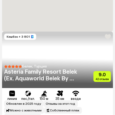
Кешбэк
+ 3 801
Белек, Турция
Asteria Family Resort Belek
9.0
(Ex. Aquaworld Belek By Mp
42 отзыва
Hotel)
линия
пес./гал.
150 м
35 км
везде
Обновлен в 2025 году
Отзывы за этот год
Можно с животными
Собственный пляж