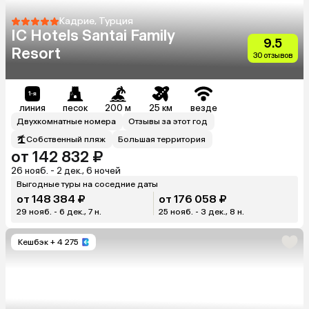
Кадрие, Турция
IC Hotels Santai Family
9.5
Resort
30 отзывов
линия
песок
200 м
25 км
везде
Двухкомнатные номера
Отзывы за этот год
Собственный пляж
Большая территория
от 142 832 ₽
26 нояб. - 2 дек., 6 ночей
Выгодные туры на соседние даты
от 148 384 ₽
от 176 058 ₽
29 нояб. - 6 дек., 7 н.
25 нояб. - 3 дек., 8 н.
Кешбэк
+ 4 275