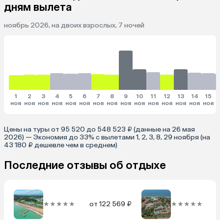
дням вылета
ноябрь 2026, на двоих взрослых, 7 ночей
1
2
3
4
5
6
7
8
9
10
11
12
13
14
15
ноя
ноя
ноя
ноя
ноя
ноя
ноя
ноя
ноя
ноя
ноя
ноя
ноя
ноя
ноя
Цены на туры от 95 520 до 548 523 ₽ (данные на 26 мая
2026) — Экономия до 33% с вылетами 1, 2, 3, 8, 29 ноября (на
43 180 ₽ дешевле чем в среднем)
Последние отзывы об отдыхе
★★★★★
от 122 569 ₽
★★★★★
о