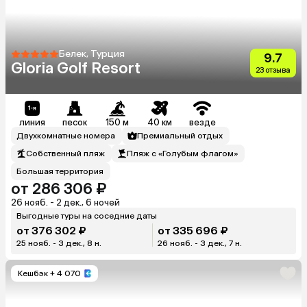
Белек, Турция
9.7
Gloria Golf Resort
23 отзыва
линия
песок
150 м
40 км
везде
Двухкомнатные номера
Премиальный отдых
Собственный пляж
Пляж с «Голубым флагом»
Большая территория
от 286 306 ₽
26 нояб. - 2 дек., 6 ночей
Выгодные туры на соседние даты
от 376 302 ₽
от 335 696 ₽
25 нояб. - 3 дек., 8 н.
26 нояб. - 3 дек., 7 н.
Кешбэк
+ 4 070