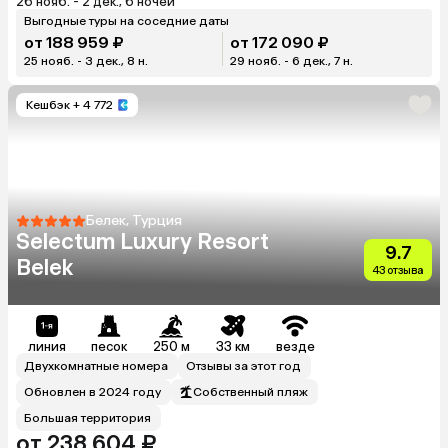
26 нояб. - 2 дек., 6 ночей
Выгодные туры на соседние даты
от 188 959 ₽
от 172 090 ₽
25 нояб. - 3 дек., 8 н.
29 нояб. - 6 дек., 7 н.
Кешбэк
+ 4 772
Белек, Турция
Selectum Luxury Resort
9.7
Belek
43 отзыва
линия
песок
250 м
33 км
везде
Двухкомнатные номера
Отзывы за этот год
Обновлен в 2024 году
Собственный пляж
Большая территория
от 238 604 ₽