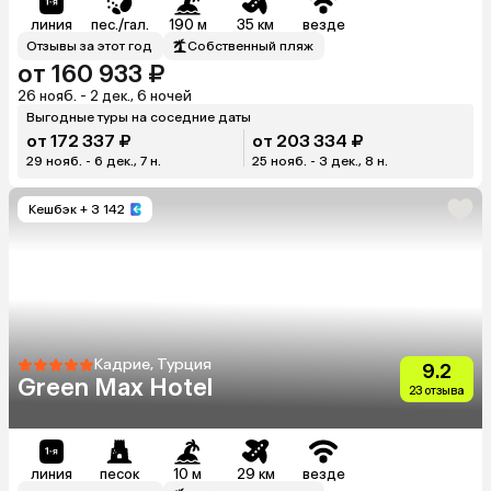
линия
пес./гал.
190 м
35 км
везде
Отзывы за этот год
Собственный пляж
от 160 933 ₽
26 нояб. - 2 дек., 6 ночей
Выгодные туры на соседние даты
от 172 337 ₽
от 203 334 ₽
29 нояб. - 6 дек., 7 н.
25 нояб. - 3 дек., 8 н.
Кешбэк
+ 3 142
Кадрие, Турция
9.2
Green Max Hotel
23 отзыва
линия
песок
10 м
29 км
везде