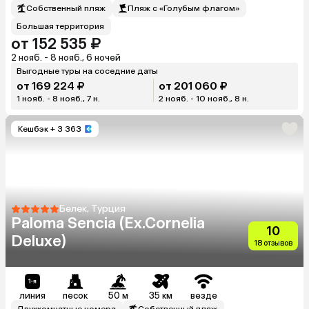
Собственный пляж
Пляж с «Голубым флагом»
Большая территория
от 152 535 ₽
2 нояб. - 8 нояб., 6 ночей
Выгодные туры на соседние даты
от 169 224 ₽
от 201 060 ₽
1 нояб. - 8 нояб., 7 н.
2 нояб. - 10 нояб., 8 н.
Кешбэк
+ 3 363
Белек, Турция
Paloma Sencia (Ex.Cornelia
10
Deluxe)
18 отзывов
линия
песок
50 м
35 км
везде
Двухкомнатные номера
Собственный пляж