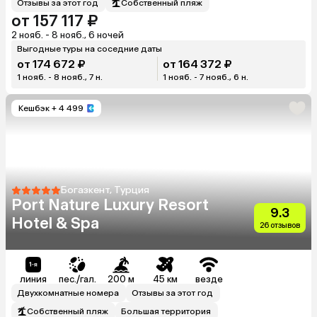
Отзывы за этот год
Собственный пляж
от 157 117 ₽
2 нояб. - 8 нояб., 6 ночей
Выгодные туры на соседние даты
от 174 672 ₽
от 164 372 ₽
1 нояб. - 8 нояб., 7 н.
1 нояб. - 7 нояб., 6 н.
Кешбэк
+ 4 499
Богазкент, Турция
Port Nature Luxury Resort
9.3
Hotel & Spa
26 отзывов
линия
пес./гал.
200 м
45 км
везде
Двухкомнатные номера
Отзывы за этот год
Собственный пляж
Большая территория