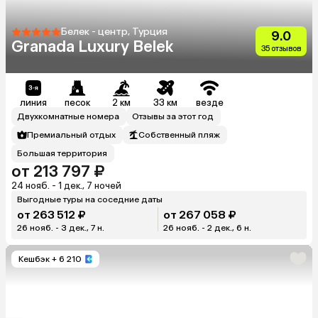
Белек - центр, Турция
9.0
Granada Luxury Belek
35 отзывов
линия
песок
2 км
33 км
везде
Двухкомнатные номера
Отзывы за этот год
Премиальный отдых
Собственный пляж
Большая территория
от 213 797 ₽
24 нояб. - 1 дек., 7 ночей
Выгодные туры на соседние даты
от 263 512 ₽
от 267 058 ₽
26 нояб. - 3 дек., 7 н.
26 нояб. - 2 дек., 6 н.
Кешбэк
+ 6 210