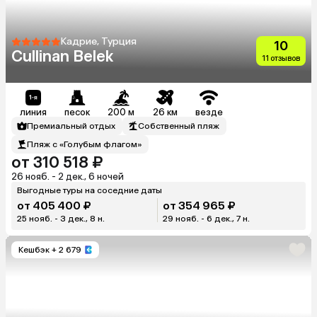
Кадрие, Турция
10
Cullinan Belek
11 отзывов
линия
песок
200 м
26 км
везде
Премиальный отдых
Собственный пляж
Пляж с «Голубым флагом»
от 310 518 ₽
26 нояб. - 2 дек., 6 ночей
Выгодные туры на соседние даты
от 405 400 ₽
от 354 965 ₽
25 нояб. - 3 дек., 8 н.
29 нояб. - 6 дек., 7 н.
Кешбэк
+ 2 679