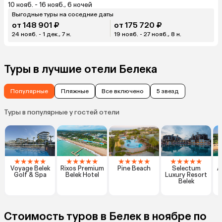
10 нояб. - 16 нояб., 6 ночей
Выгодные туры на соседние даты
от 148 901 ₽
от 175 720 ₽
24 нояб. - 1 дек., 7 н.
19 нояб. - 27 нояб., 8 н.
Туры в лучшие отели Белека
Популярные
Пляжные
Все включено
5 звезд
Туры в популярные у гостей отели
★
★
★
★
★
★
★
★
★
★
★
★
★
★
★
★
★
★
★
★
Voyage Belek
Rixos Premium
Pine Beach
Selectum
A
Golf & Spa
Belek Hotel
Luxury Resort
Belek
Стоимость туров в Белек в ноябре по