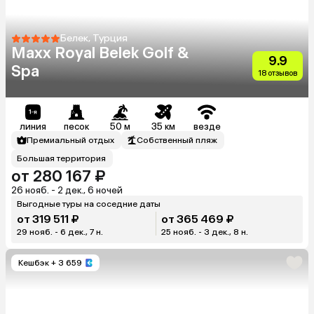
Белек, Турция
Maxx Royal Belek Golf &
9.9
Spa
18 отзывов
линия
песок
50 м
35 км
везде
Премиальный отдых
Собственный пляж
Большая территория
от 280 167 ₽
26 нояб. - 2 дек., 6 ночей
Выгодные туры на соседние даты
от 319 511 ₽
от 365 469 ₽
29 нояб. - 6 дек., 7 н.
25 нояб. - 3 дек., 8 н.
Кешбэк
+ 3 659