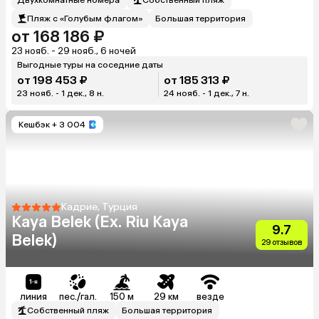
Пляж с «Голубым флагом»
Большая территория
от 168 186 ₽
23 нояб. - 29 нояб., 6 ночей
Выгодные туры на соседние даты
от 198 453 ₽
от 185 313 ₽
23 нояб. - 1 дек., 8 н.
24 нояб. - 1 дек., 7 н.
Кешбэк
+ 3 004
Кадрие, Турция
Kaya Belek (Ex. Riu Kaya
9.7
Belek)
29 отзывов
линия
пес./гал.
150 м
29 км
везде
Собственный пляж
Большая территория