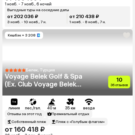
1 нояб. - 7 нояб., 6 ночей
Выгодные туры на соседние даты
от 202 036 ₽
от 210 438 ₽
3 нояб. - 10 нояб., 7 н.
1 нояб. - 8 нояб., 7 н.
Кешбэк
+ 3 208
Белек, Турция
Voyage Belek Golf & Spa
10
(Ex. Club Voyage Belek
36 отзывов
Select)
линия
пес./гал.
40 м
35 км
везде
Отзывы за этот год
Премиальный отдых
Собственный пляж
Пляж с «Голубым флагом»
от 160 418 ₽