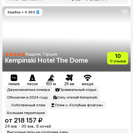
Кешбэк
+ 4 363
Кадрие, Турция
10
Kempinski Hotel The Dome
17 отзывов
линия
песок
150 м
25 км
везде
Двухкомнатные номера
Премиальный отдых
Обновлен в 2024 году
Сеть отелей Kempinski
Собственный пляж
Пляж с «Голубым флагом»
Большая территория
от 218 157 ₽
24 янв. - 30 янв., 6 ночей
Выгодные туры на соседние даты