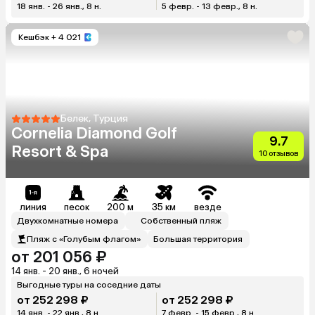
18 янв. - 26 янв., 8 н.
5 февр. - 13 февр., 8 н.
Кешбэк
+ 4 021
Белек, Турция
Cornelia Diamond Golf
9.7
Resort & Spa
10 отзывов
линия
песок
200 м
35 км
везде
Двухкомнатные номера
Собственный пляж
Пляж с «Голубым флагом»
Большая территория
от 201 056 ₽
14 янв. - 20 янв., 6 ночей
Выгодные туры на соседние даты
от 252 298 ₽
от 252 298 ₽
14 янв. - 22 янв., 8 н.
7 февр. - 15 февр., 8 н.