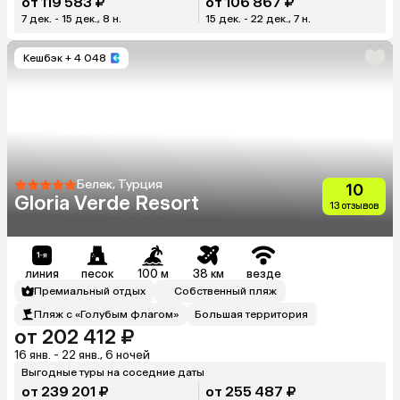
от 119 583 ₽
от 106 867 ₽
7 дек. - 15 дек., 8 н.
15 дек. - 22 дек., 7 н.
Кешбэк
+ 4 048
Белек, Турция
10
Gloria Verde Resort
13 отзывов
линия
песок
100 м
38 км
везде
Премиальный отдых
Собственный пляж
Пляж с «Голубым флагом»
Большая территория
от 202 412 ₽
16 янв. - 22 янв., 6 ночей
Выгодные туры на соседние даты
от 239 201 ₽
от 255 487 ₽