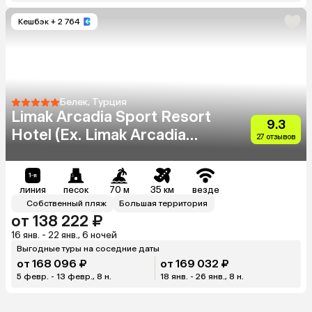
Кешбэк
+ 2 764
Белек, Турция
Limak Arcadia Sport Resort
9.3
Hotel (Ex. Limak Arcadia
27 отзывов
Hotel & Resort)
линия
песок
70 м
35 км
везде
Собственный пляж
Большая территория
от 138 222 ₽
16 янв. - 22 янв., 6 ночей
Выгодные туры на соседние даты
от 168 096 ₽
от 169 032 ₽
5 февр. - 13 февр., 8 н.
18 янв. - 26 янв., 8 н.