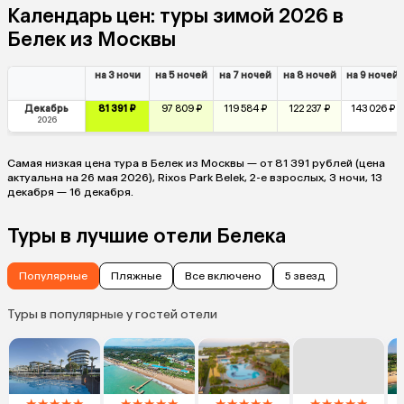
Календарь цен: туры зимой 2026 в
Белек из Москвы
на 3 ночи
на 5 ночей
на 7 ночей
на 8 ночей
на 9 ночей
Декабрь
81 391 ₽
97 809 ₽
119 584 ₽
122 237 ₽
143 026 ₽
2026
Самая низкая цена тура в Белек из Москвы — от 81 391 рублей (цена
актуальна на 26 мая 2026), Rixos Park Belek, 2-е взрослых, 3 ночи, 13
декабря — 16 декабря.
Туры в лучшие отели Белека
Популярные
Пляжные
Все включено
5 звезд
Туры в популярные у гостей отели