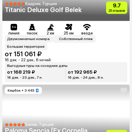
Кадрие, Турция
9.7
Titanic Deluxe Golf Belek
25 отзывов
линия
песок
2 км
25 км
везде
Двухкомнатные номера
Собственный пляж
Большая территория
от 151 061 ₽
16 дек. - 22 дек., 6 ночей
Выгодные туры на соседние даты
от 168 219 ₽
от 192 965 ₽
16 дек. - 23 дек., 7 н.
16 дек. - 24 дек., 8 н.
Кешбэк
+ 3 445
Белек, Турция
Paloma Sencia (Ex.Cornelia