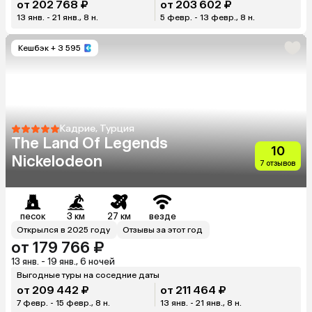
от 202 768 ₽
от 203 602 ₽
13 янв. - 21 янв., 8 н.
5 февр. - 13 февр., 8 н.
Кешбэк
+ 3 595
Кадрие, Турция
The Land Of Legends
10
Nickelodeon
7 отзывов
песок
3 км
27 км
везде
Открылся в 2025 году
Отзывы за этот год
от 179 766 ₽
13 янв. - 19 янв., 6 ночей
Выгодные туры на соседние даты
от 209 442 ₽
от 211 464 ₽
7 февр. - 15 февр., 8 н.
13 янв. - 21 янв., 8 н.