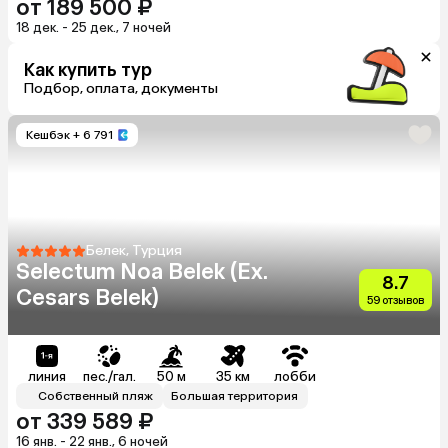
от 189 500 ₽
18 дек. - 25 дек., 7 ночей
Как купить тур
Подбор, оплата, документы
Кешбэк
+ 6 791
Белек, Турция
Selectum Noa Belek (Ex.
8.7
Cesars Belek)
59 отзывов
линия
пес./гал.
50 м
35 км
лобби
Собственный пляж
Большая территория
от 339 589 ₽
16 янв. - 22 янв., 6 ночей