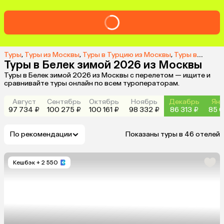
Туры
,
Туры из Москвы
,
Туры в Турцию из Москвы
,
Туры в Белек из Москвы
Туры в Белек зимой 2026 из Москвы
Туры в Белек зимой 2026 из Москвы с перелетом — ищите и
сравнивайте туры онлайн по всем туроператорам.
Август
Сентябрь
Октябрь
Ноябрь
Декабрь
Янв
97 734 ₽
100 275 ₽
100 161 ₽
98 332 ₽
86 313 ₽
85 0
По рекомендации
Показаны туры в 46 отелей
Кешбэк
+ 2 550