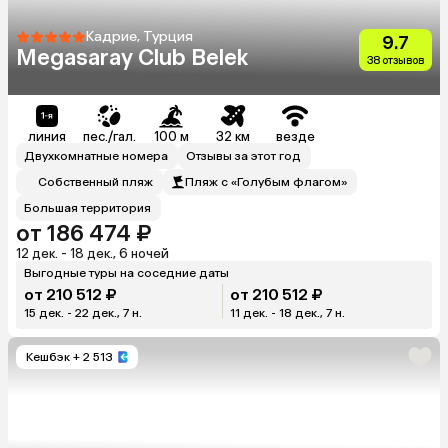
Кадрие, Турция
9.7
Megasaray Club Belek
38 отзывов
линия
пес./гал.
100 м
32 км
везде
Двухкомнатные номера
Отзывы за этот год
Собственный пляж
Пляж с «Голубым флагом»
Большая территория
от 186 474 ₽
12 дек. - 18 дек., 6 ночей
Выгодные туры на соседние даты
от 210 512 ₽
от 210 512 ₽
15 дек. - 22 дек., 7 н.
11 дек. - 18 дек., 7 н.
Кешбэк
+ 2 513