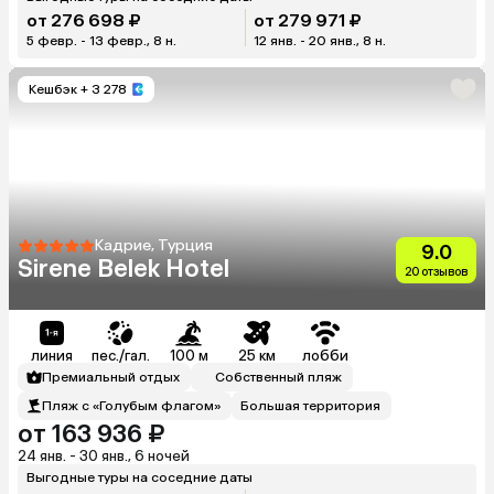
от 276 698 ₽
от 279 971 ₽
5 февр. - 13 февр., 8 н.
12 янв. - 20 янв., 8 н.
Кешбэк
+ 3 278
Кадрие, Турция
9.0
Sirene Belek Hotel
20 отзывов
линия
пес./гал.
100 м
25 км
лобби
Премиальный отдых
Собственный пляж
Пляж с «Голубым флагом»
Большая территория
от 163 936 ₽
24 янв. - 30 янв., 6 ночей
Выгодные туры на соседние даты