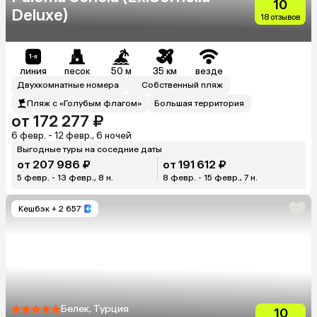
10
Deluxe)
18 отзывов
линия
песок
50 м
35 км
везде
Двухкомнатные номера
Собственный пляж
Пляж с «Голубым флагом»
Большая территория
от 172 277 ₽
6 февр. - 12 февр., 6 ночей
Выгодные туры на соседние даты
от 207 986 ₽
от 191 612 ₽
5 февр. - 13 февр., 8 н.
8 февр. - 15 февр., 7 н.
Кешбэк
+ 2 657
Белек, Турция
10