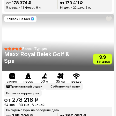
от 178 374 ₽
от 179 411 ₽
5 февр. - 13 февр., 8 н.
14 дек. - 22 дек., 8 н.
Кешбэк
+ 5 564
Белек, Турция
Maxx Royal Belek Golf &
9.9
Spa
18 отзывов
линия
песок
50 м
35 км
везде
Премиальный отдых
Собственный пляж
Большая территория
от 278 218 ₽
24 янв. - 30 янв., 6 ночей
Выгодные туры на соседние даты
от 355 006 ₽
от 360 052 ₽