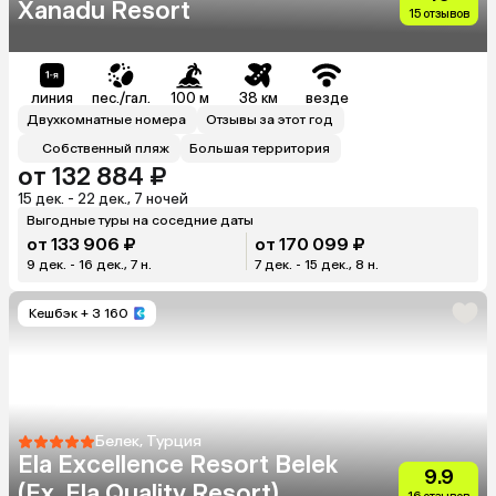
Xanadu Resort
15 отзывов
линия
пес./гал.
100 м
38 км
везде
Двухкомнатные номера
Отзывы за этот год
Собственный пляж
Большая территория
от 132 884 ₽
15 дек. - 22 дек., 7 ночей
Выгодные туры на соседние даты
от 133 906 ₽
от 170 099 ₽
9 дек. - 16 дек., 7 н.
7 дек. - 15 дек., 8 н.
Кешбэк
+ 3 160
Белек, Турция
Ela Excellence Resort Belek
9.9
(Ex. Ela Quality Resort)