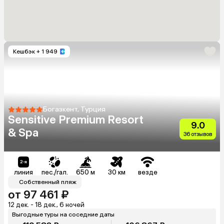
Кешбэк
+ 1 949
Богазкент, Турция
Sensitive Premium Resort
9.0
& Spa
36 отзывов
линия
пес./гал.
650 м
30 км
везде
Собственный пляж
от 97 461 ₽
12 дек. - 18 дек., 6 ночей
Выгодные туры на соседние даты