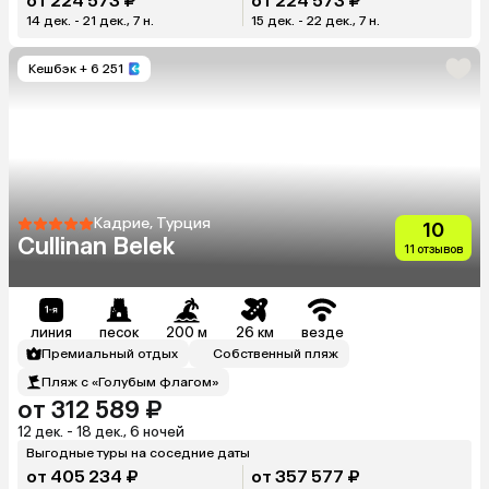
от 224 573 ₽
от 224 573 ₽
14 дек. - 21 дек., 7 н.
15 дек. - 22 дек., 7 н.
Кешбэк
+ 6 251
Кадрие, Турция
10
Cullinan Belek
11 отзывов
линия
песок
200 м
26 км
везде
Премиальный отдых
Собственный пляж
Пляж с «Голубым флагом»
от 312 589 ₽
12 дек. - 18 дек., 6 ночей
Выгодные туры на соседние даты
от 405 234 ₽
от 357 577 ₽