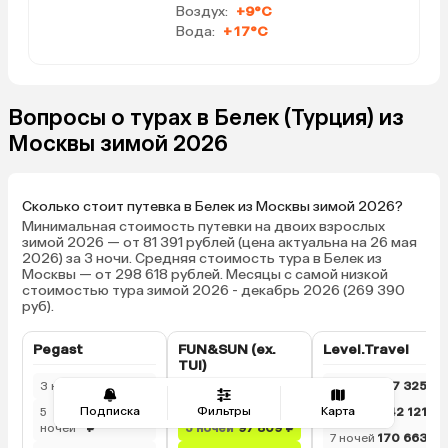
Воздух:
+9°C
Вода:
+17°C
Вопросы о турах в Белек (Турция) из
Москвы зимой 2026
Сколько стоит путевка в Белек из Москвы зимой 2026?
Минимальная стоимость путевки на двоих взрослых
зимой 2026 — от 81 391 рублей (цена актуальна на 26 мая
2026) за 3 ночи. Средняя стоимость тура в Белек из
Москвы — от 298 618 рублей. Месяцы с самой низкой
стоимостью тура зимой 2026 - декабрь 2026 (269 390
руб).
Pegast
FUN&SUN (ex.
Level.Travel
TUI)
3 ночи
—
3 ночи
97 325 ₽
3 ночи
81 391 ₽
Подписка
Фильтры
Карта
5
257 053
5 ночей
142 121 ₽
ночей
₽
5 ночей
97 809 ₽
7 ночей
170 663 ₽