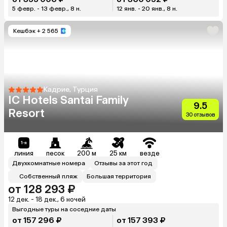
5 февр. - 13 февр., 8 н.
12 янв. - 20 янв., 8 н.
Кешбэк
+ 2 565
Кадрие, Турция
IC Hotels Santai Family
9.5
Resort
30 отзывов
линия
песок
200 м
25 км
везде
Двухкомнатные номера
Отзывы за этот год
Собственный пляж
Большая территория
от 128 293 ₽
12 дек. - 18 дек., 6 ночей
Выгодные туры на соседние даты
от 157 296 ₽
от 157 393 ₽