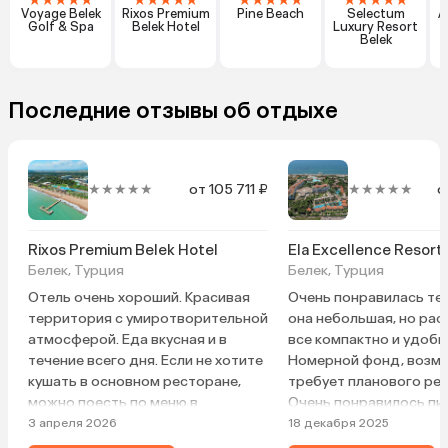
★
★
★
★
★
★
★
★
★
★
★
★
★
★
★
★
★
★
★
★
Voyage Belek
Rixos Premium
Pine Beach
Selectum
A
Golf & Spa
Belek Hotel
Luxury Resort
Belek
Последние отзывы об отдыхе
★★★★★
от 105 711 ₽
★★★★★
о
Rixos Premium Belek Hotel
Ela Excellence Resort
Белек, Турция
Белек, Турция
Отель очень хороший. Красивая
Очень понравилась те
территория с умиротворительной
она небольшая, но ра
атмосферой. Еда вкусная и в
все компактно и удобн
течение всего дня. Если не хотите
Номерной фонд, возмо
кушать в основном ресторане,
требует планового ре
можно поесть по меню в
Очень понравилось пи
ресторане People’s, он принимает
вкусно и разнообразно
3 апреля 2026
18 декабря 2025
гостей в течение всего дня. Из а-
Официанты вполне спр