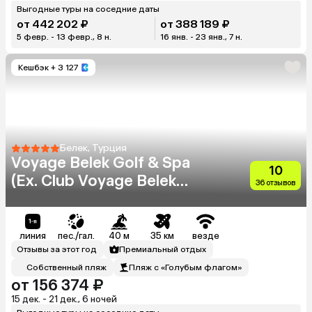
Выгодные туры на соседние даты
от 442 202 ₽
от 388 189 ₽
5 февр. - 13 февр., 8 н.
16 янв. - 23 янв., 7 н.
Кешбэк
+ 3 127
Белек, Турция
Voyage Belek Golf & Spa
10
(Ex. Club Voyage Belek
36 отзывов
Select)
линия
пес./гал.
40 м
35 км
везде
Отзывы за этот год
Премиальный отдых
Собственный пляж
Пляж с «Голубым флагом»
от 156 374 ₽
15 дек. - 21 дек., 6 ночей