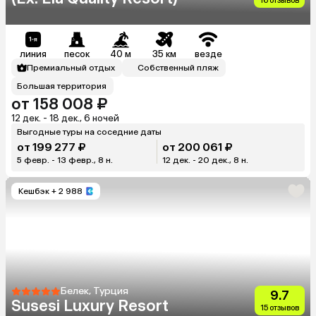
16 отзывов
линия
песок
40 м
35 км
везде
Премиальный отдых
Собственный пляж
Большая территория
от 158 008 ₽
12 дек. - 18 дек., 6 ночей
Выгодные туры на соседние даты
от 199 277 ₽
от 200 061 ₽
5 февр. - 13 февр., 8 н.
12 дек. - 20 дек., 8 н.
Кешбэк
+ 2 988
Белек, Турция
9.7
Susesi Luxury Resort
15 отзывов