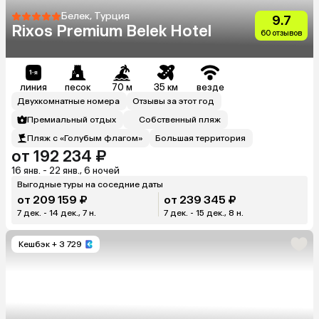
Белек, Турция
9.7
Rixos Premium Belek Hotel
60 отзывов
линия
песок
70 м
35 км
везде
Двухкомнатные номера
Отзывы за этот год
Премиальный отдых
Собственный пляж
Пляж с «Голубым флагом»
Большая территория
от 192 234 ₽
16 янв. - 22 янв., 6 ночей
Выгодные туры на соседние даты
от 209 159 ₽
от 239 345 ₽
7 дек. - 14 дек., 7 н.
7 дек. - 15 дек., 8 н.
Кешбэк
+ 3 729