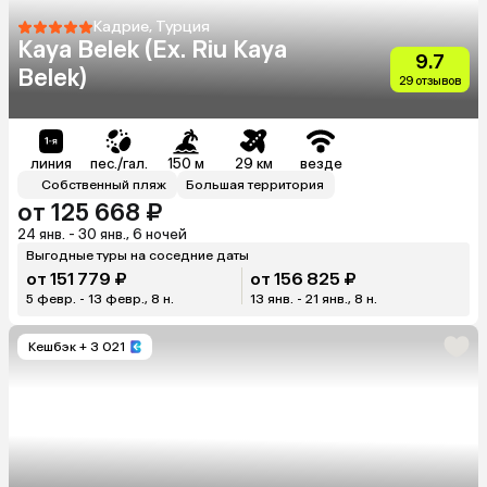
Кадрие, Турция
Kaya Belek (Ex. Riu Kaya
9.7
Belek)
29 отзывов
линия
пес./гал.
150 м
29 км
везде
Собственный пляж
Большая территория
от 125 668 ₽
24 янв. - 30 янв., 6 ночей
Выгодные туры на соседние даты
от 151 779 ₽
от 156 825 ₽
5 февр. - 13 февр., 8 н.
13 янв. - 21 янв., 8 н.
Кешбэк
+ 3 021