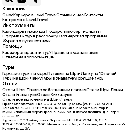
Компания
О нас
Карьера в Level.Travel
Отзывы о нас
Контакты
Ко-промо с Level.Travel
Инструменты
Календарь низких цен
Подарочные сертификаты
Оформить тур в рассрочку
Партнерская программа
Журнал о путешествиях
Помощь
Как забронировать тур?
Правила въезда и визы
Ответы на вопросы
Акции
Туры
Горящие туры на море
Путевки на Шри-Ланку на 10 ночей
Туры на Шри-Ланку
Туры в Унаватуну
Горящие туры
Отели
Отели Шри-Ланки с собственным пляжем
Отели Шри-Ланки
Отели Унаватуны
Отели Хиккадувы
Отели все включено на Шри-Ланку
Правообладатель ПО: ООО «Левел Тревел» (2011 - 2026) ИНН
7716697924, ОГРН 1117746723808 123056, г. Москва, вн.тер.г.
Муниципальный округ Пресненский, ул. Юлиуса Фучика, д.6, стр.2,
помещ.6Ч
Турагент: ООО «Академия Сервиса» ИНН 3702175896, ОГРН
1173702008248, 153000, Ивановская обл., г. Иваново, ул. Парижской
Коммуны, д. ЗА