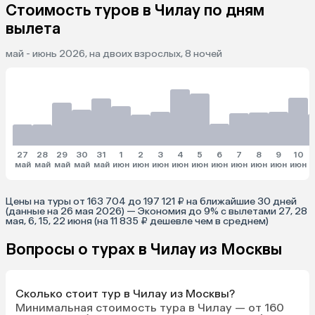
Стоимость туров в Чилау по дням
вылета
май - июнь 2026, на двоих взрослых, 8 ночей
27
28
29
30
31
1
2
3
4
5
6
7
8
9
10
май
май
май
май
май
июн
июн
июн
июн
июн
июн
июн
июн
июн
июн
и
Цены на туры от 163 704 до 197 121 ₽ на ближайшие 30 дней
(данные на 26 мая 2026) — Экономия до 9% с вылетами 27, 28
мая, 6, 15, 22 июня (на 11 835 ₽ дешевле чем в среднем)
Вопросы о турах в Чилау из Москвы
Сколько стоит тур в Чилау из Москвы?
Минимальная стоимость тура в Чилау — от 160