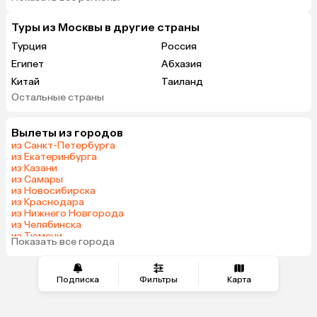
Туры из Москвы в другие страны
Турция
Россия
Египет
Абхазия
Китай
Таиланд
Остальные страны
Вьетнам
ОАЭ
Мальдивы
Тунис
Вылеты из городов
Грузия
Танзания
из Санкт-Петербурга
Индонезия
Армения
из Екатеринбурга
из Казани
Беларусь
Сейшелы
из Самары
Казахстан
Шри-Ланка
из Новосибирска
из Краснодара
Узбекистан
Азербайджан
из Нижнего Новгорода
Маврикий
Черногория
из Челябинска
из Тюмени
Индия
Япония
Показать все города
из Минеральных Вод
Сербия
Кипр
Марокко
Катар
Подписка
Фильтры
Карта
Малайзия
Южная Корея
Киргизия
Оман