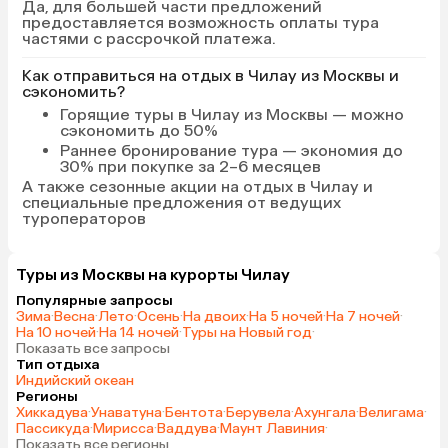
Да, для большей части предложений
предоставляется возможность оплаты тура
частями с рассрочкой платежа.
Как отправиться на отдых в Чилау из Москвы и
сэкономить?
Горящие туры в Чилау
из Москвы — можно
сэкономить до 50%
Раннее бронирование тура
— экономия до
30% при покупке за 2–6 месяцев
А также
сезонные акции на отдых в Чилау
и
специальные предложения от ведущих
туроператоров
Туры из Москвы на курорты Чилау
Популярные запросы
Зима
·
Весна
·
Лето
·
Осень
·
На двоих
·
На 5 ночей
·
На 7 ночей
·
На 10 ночей
·
На 14 ночей
·
Туры на Новый год
·
Показать все запросы
Тип отдыха
Индийский океан
Регионы
Хиккадува
·
Унаватуна
·
Бентота
·
Берувела
·
Ахунгала
·
Велигама
·
Пассикуда
·
Мирисса
·
Ваддува
·
Маунт Лавиния
·
Показать все регионы