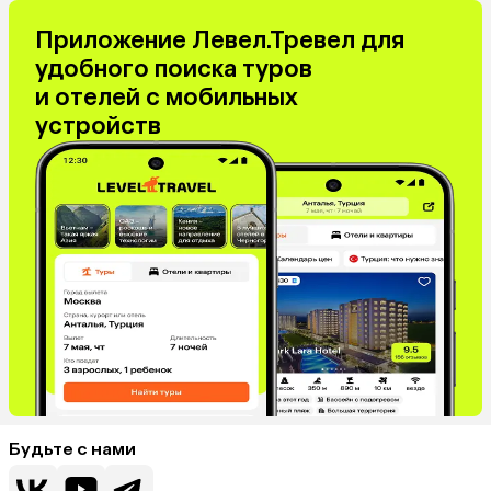
Иордания
Филиппины
Приложение Левел.Тревел для
Израиль
Гонконг
удобного поиска туров
Венесуэла
Саудовская Аравия
и отелей с мобильных
Бахрейн
Куба
устройств
Греция
Таджикистан
Италия
Испания
Венгрия
Болгария
Будьте с нами