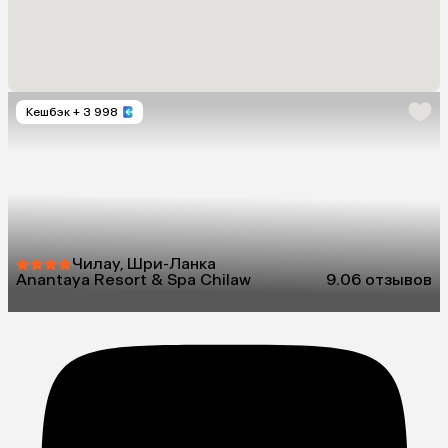
Кешбэк
+ 3 998
Чилау, Шри-Ланка
Anantaya Resort & Spa Chilaw
9.0
6 отзывов