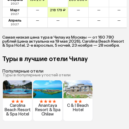
2027
Март
—
218 179 ₽
—
—
—
2027
Апрель
—
—
—
—
—
2027
Самая низкая цена тура в Чилау из Москвы — от 160 780
рублей (цена актуальна на 19 мая 2026), Carolina Beach Resort
& Spa Hotel, 2-е взрослых, 5 ночей, 23 ноября — 28 ноября.
Туры в лучшие отели Чилау
Популярные отели
Туры в популярные у гостей отели
★
★
★
★
★
★
★
★
★
Carolina
Anantaya
C & I Beach
Beach Resort
Resort & Spa
Hotel
& Spa Hotel
Chilaw