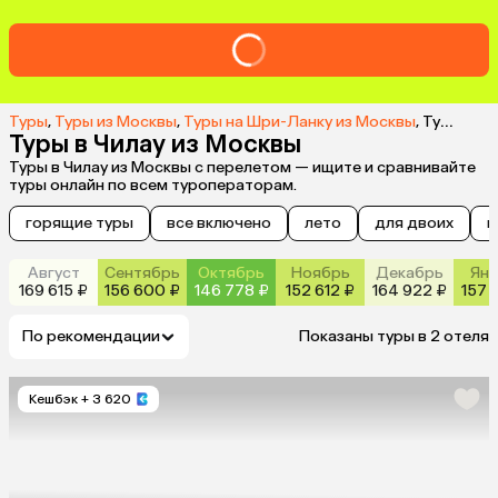
Туры
,
Туры из Москвы
,
Туры на Шри-Ланку из Москвы
,
Туры в Чилау из Москвы
Туры в Чилау из Москвы
Туры в Чилау из Москвы с перелетом — ищите и сравнивайте
туры онлайн по всем туроператорам.
горящие туры
все включено
лето
для двоих
н
Август
Сентябрь
Октябрь
Ноябрь
Декабрь
Янв
169 615 ₽
156 600 ₽
146 778 ₽
152 612 ₽
164 922 ₽
157 
По рекомендации
Показаны туры в 2 отеля
Кешбэк
+ 3 620