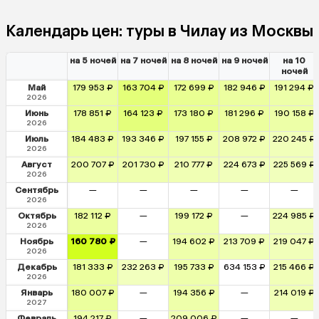
Календарь цен: туры в Чилау из Москвы
на 5 ночей
на 7 ночей
на 8 ночей
на 9 ночей
на 10
ночей
Май
179 953 ₽
163 704 ₽
172 699 ₽
182 946 ₽
191 294 ₽
2026
Июнь
178 851 ₽
164 123 ₽
173 180 ₽
181 296 ₽
190 158 ₽
2026
Июль
184 483 ₽
193 346 ₽
197 155 ₽
208 972 ₽
220 245 ₽
2026
Август
200 707 ₽
201 730 ₽
210 777 ₽
224 673 ₽
225 569 ₽
2026
Сентябрь
—
—
—
—
—
2026
Октябрь
182 112 ₽
—
199 172 ₽
—
224 985 ₽
2026
Ноябрь
160 780 ₽
—
194 602 ₽
213 709 ₽
219 047 ₽
2026
Декабрь
181 333 ₽
232 263 ₽
195 733 ₽
634 153 ₽
215 466 ₽
2026
Январь
180 007 ₽
—
194 356 ₽
—
214 019 ₽
2027
Февраль
194 217 ₽
—
209 006 ₽
—
—