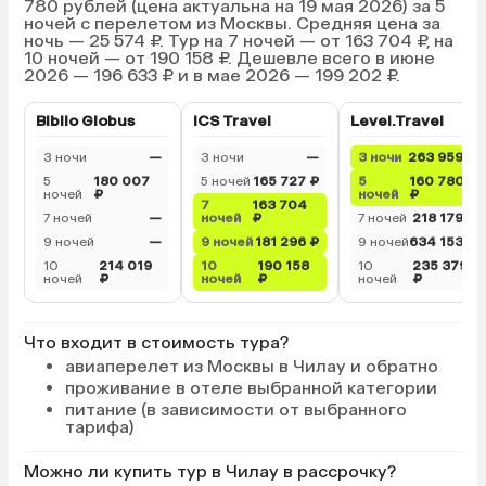
780 рублей (цена актуальна на 19 мая 2026) за 5
ночей с перелетом из Москвы. Средняя цена за
ночь — 25 574 ₽. Тур на 7 ночей — от 163 704 ₽, на
10 ночей — от 190 158 ₽. Дешевле всего в июне
2026 — 196 633 ₽ и в мае 2026 — 199 202 ₽.
Biblio Globus
ICS Travel
Level.Travel
3 ночи
—
3 ночи
—
3 ночи
263 959 ₽
5
180 007
5 ночей
165 727 ₽
5
160 780
ночей
₽
ночей
₽
7
163 704
7 ночей
—
ночей
₽
7 ночей
218 179 ₽
9 ночей
—
9 ночей
181 296 ₽
9 ночей
634 153 ₽
10
214 019
10
190 158
10
235 379
ночей
₽
ночей
₽
ночей
₽
Что входит в стоимость тура?
авиаперелет из Москвы в Чилау и обратно
проживание в отеле выбранной категории
питание (в зависимости от выбранного
тарифа)
Можно ли купить тур в Чилау в рассрочку?