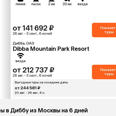
линия
песок
2 км
33 км
везде
от 141 692 ₽
Показат
туры
28 авг. - 3 сент., 6 ночей
Дибба, ОАЭ
Dibba Mountain Park Resort
везде
от 212 737 ₽
Показат
туры
28 авг. - 3 сент., 6 ночей
Выгодные туры на соседние даты
от 244 581 ₽
20 авг. - 26 авг., 6 н.
ры в Диббу из Москвы на 6 дней