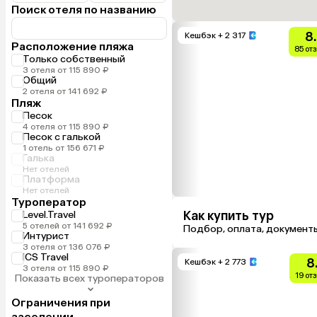
Поиск отеля по названию
8
Кешбэк
+ 2 317
Расположение пляжа
85 от
Только собственный
3 отеля от 115 890 ₽
Общий
2 отеля от 141 692 ₽
Пляж
Песок
4 отеля от 115 890 ₽
Песок с галькой
1 отель от 156 671 ₽
Галька
Нет отелей
Платформа
Нет отелей
Туроператор
Как купить тур
Level.Travel
5 отелей от 141 692 ₽
Подбор, оплата, документ
Интурист
3 отеля от 136 076 ₽
ICS Travel
8
Кешбэк
+ 2 773
3 отеля от 115 890 ₽
19 от
Показать всех туроператоров
Ограничения при
заселении