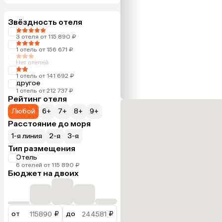
Звёздность отеля
3 отеля от 115 890 ₽
1 отель от 156 671 ₽
Нет отелей
1 отель от 141 692 ₽
другое
1 отель от 212 737 ₽
Рейтинг отеля
Любой
6+
7+
8+
9+
Расстояние до моря
1-я линия
2-я
3-я
Тип размещения
Отель
6 отелей от 115 890 ₽
Бюджет на двоих
от
₽
до
₽