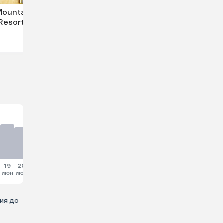
Mountain
Resort
19
20
21
22
23
24
25
июн
июн
июн
июн
июн
июн
июн
мия до