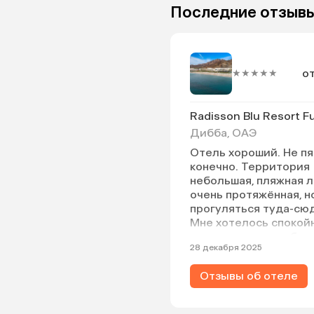
Последние отзывы
от
★★★★★
Radisson Blu Resort Fu
Дибба, ОАЭ
Отель хороший. Не пя
конечно. Территория
небольшая, пляжная л
очень протяжённая, н
прогуляться туда-сю
Мне хотелось спокой
пляжного отдыха без 
28 декабря 2025
Для этого отель подх
находится далеко от 
Отзывы об отеле
Море чистейшее, пля
песочек. Берите «всё
включено», так как р