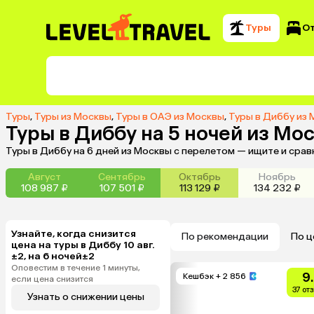
Туры
О
Туры
,
Туры из Москвы
,
Туры в ОАЭ из Москвы
,
Туры в Диббу из
Туры в Диббу на 5 ночей из Мо
Туры в Диббу на 6 дней из Москвы с перелетом — ищите и сра
Август
Сентябрь
Октябрь
Ноябрь
108 987 ₽
107 501 ₽
113 129 ₽
134 232 ₽
Узнайте, когда снизится
По рекомендации
По ц
цена на туры в Диббу 10 авг.
±2, на 6 ночей±2
Оповестим в течение 1 минуты,
9
Кешбэк
+ 2 856
если цена снизится
37 от
Узнать о снижении цены