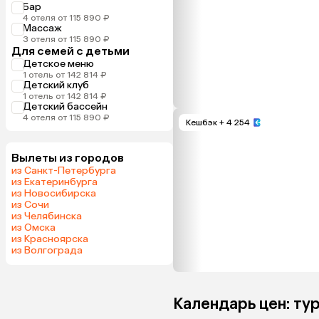
Бар
4 отеля от 115 890 ₽
Массаж
3 отеля от 115 890 ₽
Для семей с детьми
Детское меню
1 отель от 142 814 ₽
Детский клуб
1 отель от 142 814 ₽
Детский бассейн
4 отеля от 115 890 ₽
Кешбэк
+ 4 254
Вылеты из городов
из Санкт-Петербурга
из Екатеринбурга
из Новосибирска
из Сочи
из Челябинска
из Омска
из Красноярска
из Волгограда
Календарь цен: ту