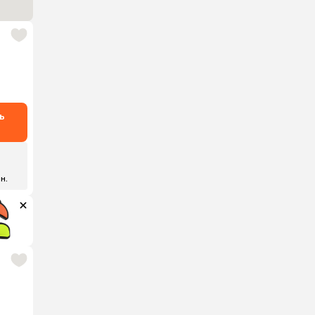
ь
 н.