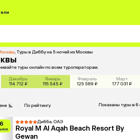
тели
 Москвы
,
Туры в Диббу на 5 ночей из Москвы
сквы
внивайте туры онлайн по всем туроператорам.
Декабрь
Январь
Февраль
Март
114 712 ₽
115 545 ₽
125 589 ₽
177 031 ₽
Показаны туры в 6
ене
По рейтингу
Дибба, ОАЭ
.6
Royal M Al Aqah Beach Resort By
зывов
Gewan