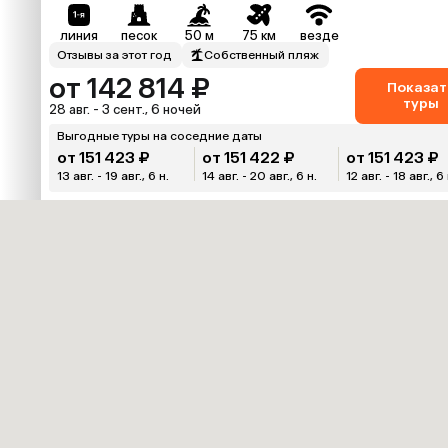
линия
песок
50 м
75 км
везде
Отзывы за этот год
Собственный пляж
от 142 814 ₽
Показат
туры
28 авг. - 3 сент., 6 ночей
Выгодные туры на соседние даты
от 151 423 ₽
от 151 422 ₽
от 151 423 ₽
13 авг. - 19 авг., 6 н.
14 авг. - 20 авг., 6 н.
12 авг. - 18 авг., 6 