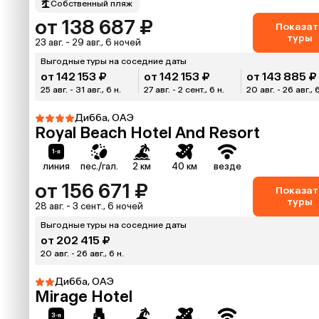
Собственный пляж
от 138 687 ₽
Показат
туры
23 авг. - 29 авг., 6 ночей
Выгодные туры на соседние даты
от 142 153 ₽
от 142 153 ₽
от 143 885 ₽
25 авг. - 31 авг., 6 н.
27 авг. - 2 сент., 6 н.
20 авг. - 26 авг., 
Дибба, ОАЭ
Royal Beach Hotel And Resort
линия
пес./гал.
2 км
40 км
везде
от 156 671 ₽
Показат
туры
28 авг. - 3 сент., 6 ночей
Выгодные туры на соседние даты
от 202 415 ₽
20 авг. - 26 авг., 6 н.
Дибба, ОАЭ
Mirage Hotel