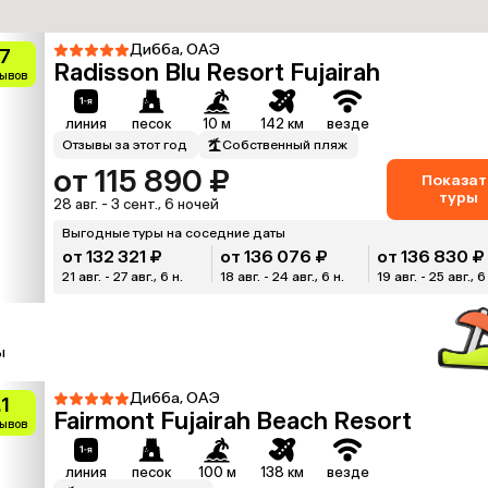
Дибба, ОАЭ
.7
Radisson Blu Resort Fujairah
зывов
линия
песок
10 м
142 км
везде
Отзывы за этот год
Собственный пляж
от 115 890 ₽
Показат
туры
28 авг. - 3 сент., 6 ночей
Выгодные туры на соседние даты
от 132 321 ₽
от 136 076 ₽
от 136 830 ₽
21 авг. - 27 авг., 6 н.
18 авг. - 24 авг., 6 н.
19 авг. - 25 авг., 6
ы
Дибба, ОАЭ
.1
Fairmont Fujairah Beach Resort
зывов
линия
песок
100 м
138 км
везде