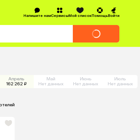
Напишите нам
Сервисы
Мой список
Помощь
Войти
Апрель
Май
Июнь
Июль
162 262 ₽
Нет данных
Нет данных
Нет данных
 отелей