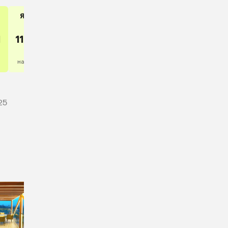
Январь
Февраль
2027
2027
1
114 004
146 880
₽
₽
на 5 ночей
на 5 ночей
25