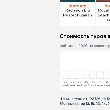
★
★
★
★
★
★
Radisson Blu
Royal
Resort Fujairah
Beach
G
Стоимость туров в
май - июнь 2026, на двоих вз
27
28
29
30
31
1
2
май
май
май
май
май
июн
июн
Цены на туры от 102 126 до 1
8% с вылетами 13, 18, 23, 24,