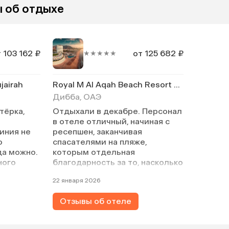
 об отдыхе
 103 162 ₽
от 125 682 ₽
★★★★★
jairah
Royal M Al Aqah Beach Resort By Gewan
Дибба, ОАЭ
тёрка,
Отдыхали в декабре. Персонал
в отеле отличный, начиная с
иния не
ресепшен, заканчивая
о
спасателями на пляже,
да можно.
которым отдельная
ного
благодарность за то, насколько
суеты.
пристально они следят за
22 января 2026
одит,
купающимися гостями в море и
Дубая.
за малышами в детском
Отзывы об отеле
ж
бассейне. Питание хорошее.
Выбор не сказать что сильно
ядом
большой, но он всегда есть.