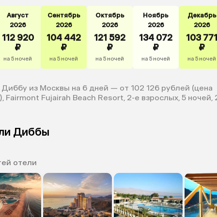
Август
Сентябрь
Октябрь
Ноябрь
Декабрь
2026
2026
2026
2026
2026
112 920
104 442
121 592
134 072
103 77
₽
₽
₽
₽
₽
на 5 ночей
на 5 ночей
на 5 ночей
на 5 ночей
на 5 ночей
 Диббу из Москвы на 6 дней — от 102 126 рублей (цена
, Fairmont Fujairah Beach Resort, 2-е взрослых, 5 ночей, 
ели Диббы
тей отели